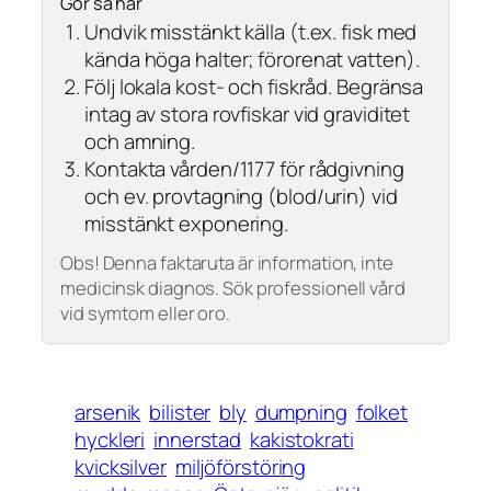
Gör så här
Undvik misstänkt källa (t.ex. fisk med
kända höga halter; förorenat vatten).
Följ lokala kost- och fiskråd. Begränsa
intag av stora rovfiskar vid graviditet
och amning.
Kontakta vården/1177 för rådgivning
och ev. provtagning (blod/urin) vid
misstänkt exponering.
Obs! Denna faktaruta är information, inte
medicinsk diagnos. Sök professionell vård
vid symtom eller oro.
arsenik
bilister
bly
dumpning
folket
hyckleri
innerstad
kakistokrati
kvicksilver
miljöförstöring