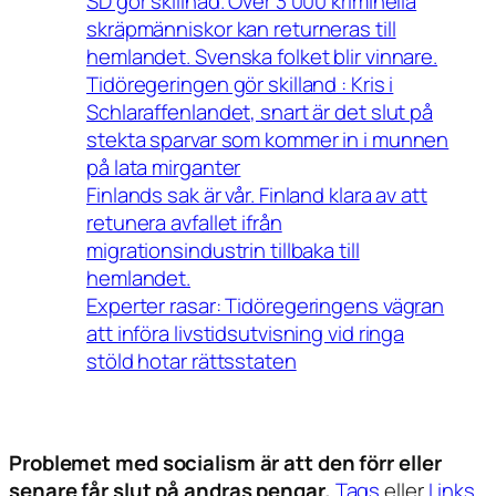
SD gör skillnad. Över 3 000 kriminella
skräpmänniskor kan returneras till
hemlandet. Svenska folket blir vinnare.
Tidöregeringen gör skilland : Kris i
Schlaraffenlandet, snart är det slut på
stekta sparvar som kommer in i munnen
på lata mirganter
Finlands sak är vår. Finland klara av att
retunera avfallet ifrån
migrationsindustrin tillbaka till
hemlandet.
Experter rasar: Tidöregeringens vägran
att införa livstidsutvisning vid ringa
stöld hotar rättsstaten
Problemet med socialism är att den förr eller
senare får slut på andras pengar.
Tags
eller
Links