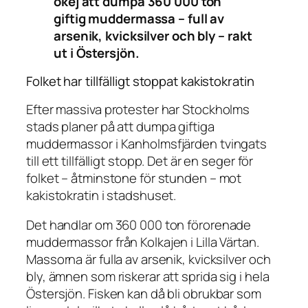
okej att dumpa 360 000 ton
giftig muddermassa – full av
arsenik, kvicksilver och bly – rakt
ut i Östersjön.
Folket har tillfälligt stoppat kakistokratin
Efter massiva protester har Stockholms
stads planer på att dumpa giftiga
muddermassor i Kanholmsfjärden tvingats
till ett tillfälligt stopp. Det är en seger för
folket – åtminstone för stunden – mot
kakistokratin i stadshuset.
Det handlar om 360 000 ton förorenade
muddermassor från Kolkajen i Lilla Värtan.
Massorna är fulla av arsenik, kvicksilver och
bly, ämnen som riskerar att sprida sig i hela
Östersjön. Fisken kan då bli obrukbar som