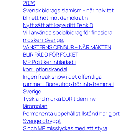
2026
Svensk bidragsislamism – när naivitet
blir ett hot mot demokratin
Nytt sätt att kapa ditt BankID
Vill använda socialbidrag för finasiera
moskér i Sverige.
VÄNSTERNS CENSUR – NÄR MAKTEN
BLIR RÄDD FÖR FOLKET
MP Politiker inbladad i
korruptionskandal
Ingen freak show i det offentliga
rummet : Böneutrop hör inte hemma i
Sverige.
Tyskland mörka DDR tiden i ny
lärorpolan
Permanenta uppehållstillstånd har gjort
Sverige otryggt
S och MP misslyckas med att styra