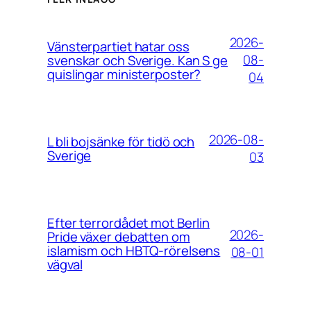
2026-
Vänsterpartiet hatar oss
08-
svenskar och Sverige. Kan S ge
quislingar ministerposter?
04
2026-08-
L bli bojsänke för tidö och
Sverige
03
Efter terrordådet mot Berlin
2026-
Pride växer debatten om
islamism och HBTQ-rörelsens
08-01
vägval