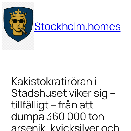
Hoppa
till
innehåll
Stockholm.homes
Kakistokratiröran i
Stadshuset viker sig –
tillfälligt – från att
dumpa 360 000 ton
arsenik, kvicksilver och