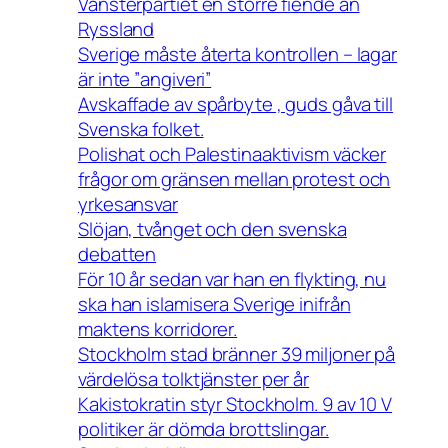
Vänsterpartiet en större fiende än
Ryssland
Sverige måste återta kontrollen – lagar
är inte ”angiveri”
Avskaffade av spårbyte , guds gåva till
Svenska folket.
Polishat och Palestinaaktivism väcker
frågor om gränsen mellan protest och
yrkesansvar
Slöjan, tvånget och den svenska
debatten
För 10 år sedan var han en flykting, nu
ska han islamisera Sverige inifrån
maktens korridorer.
Stockholm stad bränner 39 miljoner på
värdelösa tolktjänster per år
Kakistokratin styr Stockholm. 9 av 10 V
politiker är dömda brottslingar.