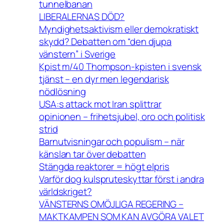
tunnelbanan
LIBERALERNAS DÖD?
Myndighetsaktivism eller demokratiskt
skydd? Debatten om “den djupa
vänstern” i Sverige
Kpist m/40 Thompson-kpisten i svensk
tjänst – en dyr men legendarisk
nödlösning
USA:s attack mot Iran splittrar
opinionen – frihetsjubel, oro och politisk
strid
Barnutvisningar och populism – när
känslan tar över debatten
Stängda reaktorer = högt elpris
Varför dog kulspruteskyttar först i andra
världskriget?
VÄNSTERNS OMÖJLIGA REGERING –
MAKTKAMPEN SOM KAN AVGÖRA VALET