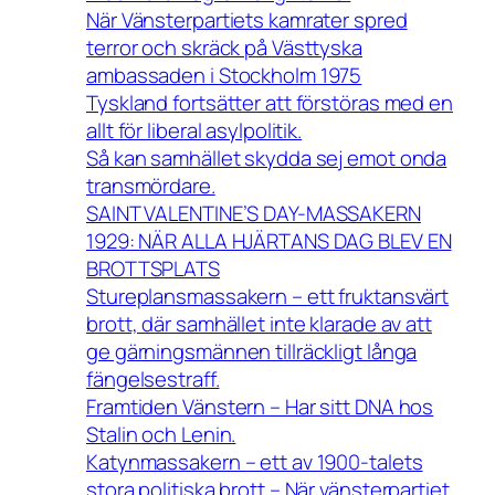
När Vänsterpartiets kamrater spred
terror och skräck på Västtyska
ambassaden i Stockholm 1975
Tyskland fortsätter att förstöras med en
allt för liberal asylpolitik.
Så kan samhället skydda sej emot onda
transmördare.
SAINT VALENTINE’S DAY-MASSAKERN
1929: NÄR ALLA HJÄRTANS DAG BLEV EN
BROTTSPLATS
Stureplansmassakern – ett fruktansvärt
brott, där samhället inte klarade av att
ge gärningsmännen tillräckligt långa
fängelsestraff.
Framtiden Vänstern – Har sitt DNA hos
Stalin och Lenin.
Katynmassakern – ett av 1900-talets
stora politiska brott – När vänsterpartiet