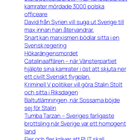
kamrater mördade 3000 polska
officeare
David från Syrien vill suga ut Sverige till
max innan han återvandrar.
Snart kan marxismen bödlar sitta i en
Svensk regering
Hökarängensmordet
Catalinaaffären – när Vänsterpartiet
hjälpte sina kamrater i öst att skjuta ner
ett civilt Svenskt flygplan.
Kriminell V politiker vill göra Stalin Stolt
och sitta i Riksdagen
Baltutlämningen, när Sossarna böjde
sej för Stalin
Tumba Tarzan – Sveriges farligaste
brottsling när Sverige var ett homogent
land
Fler och fler kräver att PUT skall