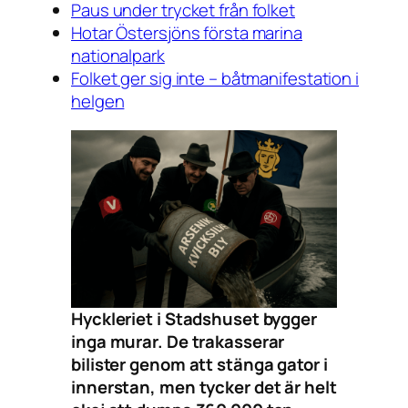
Paus under trycket från folket
Hotar Östersjöns första marina
nationalpark
Folket ger sig inte – båtmanifestation i
helgen
Hyckleriet i Stadshuset bygger
inga murar. De trakasserar
bilister genom att stänga gator i
innerstan, men tycker det är helt