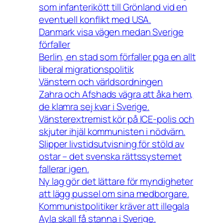
som infanterikött till Grönland vid en
eventuell konflikt med USA.
Danmark visa vägen medan Sverige
förfaller
Berlin, en stad som förfaller pga en allt
liberal migrationspolitik
Vänstern och världsordningen
Zahra och Afshads vägra att åka hem,
de klamra sej kvar i Sverige.
Vänsterextremist kör på ICE-polis och
skjuter ihjäl kommunisten i nödvärn.
Slipper livstidsutvisning för stöld av
ostar – det svenska rättssystemet
fallerar igen.
Ny lag gör det lättare för myndigheter
att lägg pussel om sina medborgare.
Kommunistpolitiker kräver att illegala
Ayla skall få stanna i Sverige.