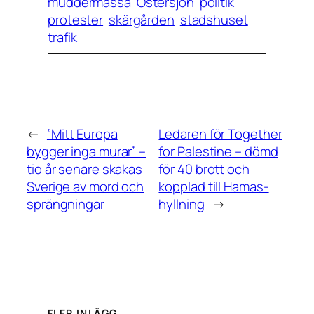
muddermassa
Östersjön
politik
protester
skärgården
stadshuset
trafik
←
”Mitt Europa
Ledaren för Together
bygger inga murar” –
for Palestine – dömd
tio år senare skakas
för 40 brott och
Sverige av mord och
kopplad till Hamas-
sprängningar
hyllning
→
FLER INLÄGG