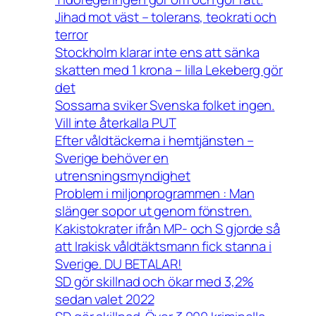
Jihad mot väst – tolerans, teokrati och
terror
Stockholm klarar inte ens att sänka
skatten med 1 krona – lilla Lekeberg gör
det
Sossarna sviker Svenska folket ingen.
Vill inte återkalla PUT
Efter våldtäckerna i hemtjänsten –
Sverige behöver en
utrensningsmyndighet
Problem i miljonprogrammen : Man
slänger sopor ut genom fönstren.
Kakistokrater ifrån MP- och S gjorde så
att Irakisk våldtäktsmann fick stanna i
Sverige. DU BETALAR!
SD gör skillnad och ökar med 3,2%
sedan valet 2022