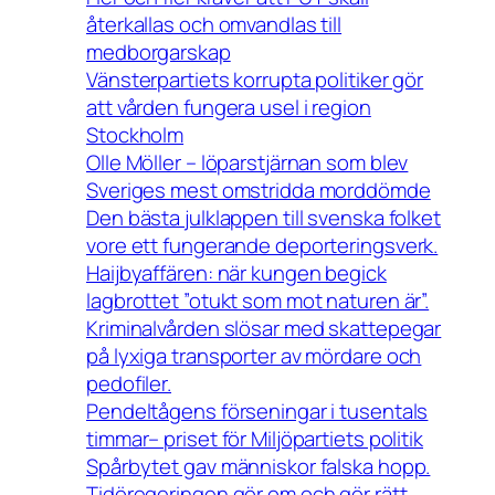
återkallas och omvandlas till
medborgarskap
Vänsterpartiets korrupta politiker gör
att vården fungera usel i region
Stockholm
Olle Möller – löparstjärnan som blev
Sveriges mest omstridda morddömde
Den bästa julklappen till svenska folket
vore ett fungerande deporteringsverk.
Haijbyaffären: när kungen begick
lagbrottet ”otukt som mot naturen är”.
Kriminalvården slösar med skattepegar
på lyxiga transporter av mördare och
pedofiler.
Pendeltågens förseningar i tusentals
timmar– priset för Miljöpartiets politik
Spårbytet gav människor falska hopp.
Tidöregeringen gör om och gör rätt.