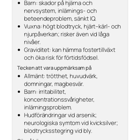
Barn: skador på hjärna och
nervsystem, inlärnings- och
beteendeproblem, sänkt IQ.
Vuxna: högt blodtryck, hjärt–kärl- och
njurpåverkan; risker även vid låga
nivåer.
Graviditet: kan hämma fostertillväxt
och öka risk för förtidsfödsel.
Tecken att vara uppmärksam på
Allmänt: trötthet, huvudvärk,
domningar, magbesvär.
Barn: irritabilitet,
koncentrationssvårigheter,
inlärningsproblem.
Hudförändringar vid arsenik;
neurologiska symtom vid kvicksilver;
blodtrycksstegring vid bly.