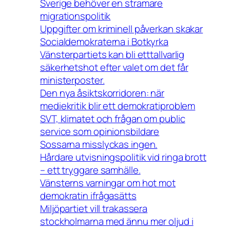
Sverige behöver en stramare
migrationspolitik
Uppgifter om kriminell påverkan skakar
Socialdemokraterna i Botkyrka
Vänsterpartiets kan bli etttallvarlig
säkerhetshot efter valet om det får
ministerposter.
Den nya åsiktskorridoren: när
mediekritik blir ett demokratiproblem
SVT, klimatet och frågan om public
service som opinionsbildare
Sossarna misslyckas ingen.
Hårdare utvisningspolitik vid ringa brott
– ett tryggare samhälle.
Vänsterns varningar om hot mot
demokratin ifrågasätts
Miljöpartiet vill trakassera
stockholmarna med ännu mer oljud i