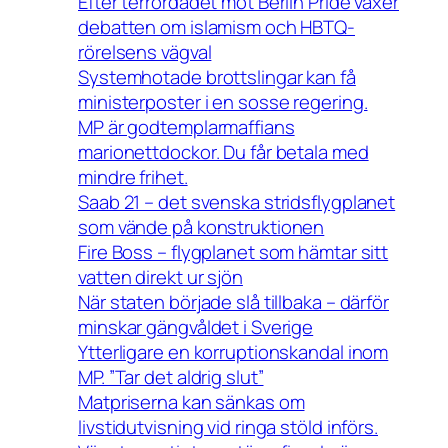
Efter terrordådet mot Berlin Pride växer
debatten om islamism och HBTQ-
rörelsens vägval
Systemhotade brottslingar kan få
ministerposter i en sosse regering.
MP är godtemplarmaffians
marionettdockor. Du får betala med
mindre frihet.
Saab 21 – det svenska stridsflygplanet
som vände på konstruktionen
Fire Boss – flygplanet som hämtar sitt
vatten direkt ur sjön
När staten började slå tillbaka – därför
minskar gängvåldet i Sverige
Ytterligare en korruptionskandal inom
MP. ”Tar det aldrig slut”
Matpriserna kan sänkas om
livstidutvisning vid ringa stöld införs.