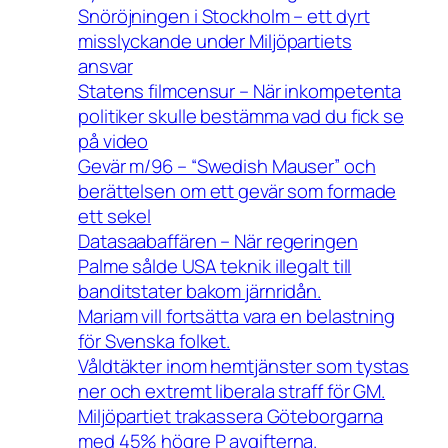
Snöröjningen i Stockholm – ett dyrt
misslyckande under Miljöpartiets
ansvar
Statens filmcensur – När inkompetenta
politiker skulle bestämma vad du fick se
på video
Gevär m/96 – “Swedish Mauser” och
berättelsen om ett gevär som formade
ett sekel
Datasaabaffären – När regeringen
Palme sålde USA teknik illegalt till
banditstater bakom järnridån.
Mariam vill fortsätta vara en belastning
för Svenska folket.
Våldtäkter inom hemtjänster som tystas
ner och extremt liberala straff för GM.
Miljöpartiet trakassera Göteborgarna
med 45% högre P avgifterna.