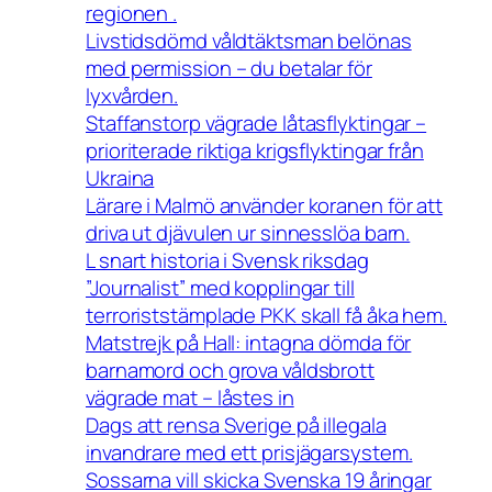
regionen .
Livstidsdömd våldtäktsman belönas
med permission – du betalar för
lyxvården.
Staffanstorp vägrade låtasflyktingar –
prioriterade riktiga krigsflyktingar från
Ukraina
Lärare i Malmö använder koranen för att
driva ut djävulen ur sinnesslöa barn.
L snart historia i Svensk riksdag
”Journalist” med kopplingar till
terroriststämplade PKK skall få åka hem.
Matstrejk på Hall: intagna dömda för
barnamord och grova våldsbrott
vägrade mat – låstes in
Dags att rensa Sverige på illegala
invandrare med ett prisjägarsystem.
Sossarna vill skicka Svenska 19 åringar