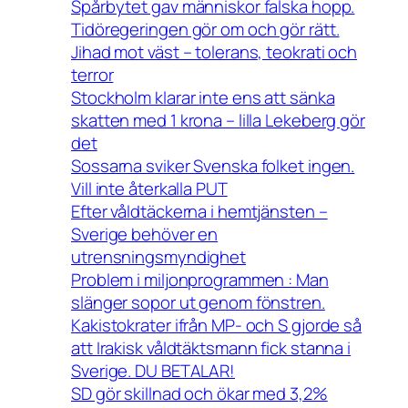
Spårbytet gav människor falska hopp.
Tidöregeringen gör om och gör rätt.
Jihad mot väst – tolerans, teokrati och
terror
Stockholm klarar inte ens att sänka
skatten med 1 krona – lilla Lekeberg gör
det
Sossarna sviker Svenska folket ingen.
Vill inte återkalla PUT
Efter våldtäckerna i hemtjänsten –
Sverige behöver en
utrensningsmyndighet
Problem i miljonprogrammen : Man
slänger sopor ut genom fönstren.
Kakistokrater ifrån MP- och S gjorde så
att Irakisk våldtäktsmann fick stanna i
Sverige. DU BETALAR!
SD gör skillnad och ökar med 3,2%