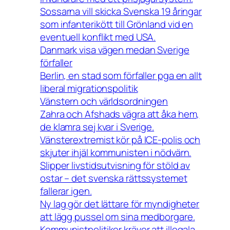
Sossarna vill skicka Svenska 19 åringar
som infanterikött till Grönland vid en
eventuell konflikt med USA.
Danmark visa vägen medan Sverige
förfaller
Berlin, en stad som förfaller pga en allt
liberal migrationspolitik
Vänstern och världsordningen
Zahra och Afshads vägra att åka hem,
de klamra sej kvar i Sverige.
Vänsterextremist kör på ICE-polis och
skjuter ihjäl kommunisten i nödvärn.
Slipper livstidsutvisning för stöld av
ostar – det svenska rättssystemet
fallerar igen.
Ny lag gör det lättare för myndigheter
att lägg pussel om sina medborgare.
Kommunistpolitiker kräver att illegala