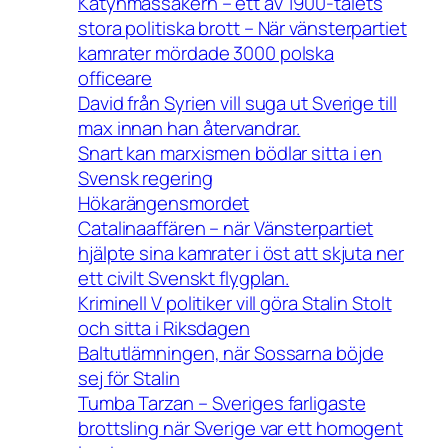
Katynmassakern – ett av 1900-talets
stora politiska brott – När vänsterpartiet
kamrater mördade 3000 polska
officeare
David från Syrien vill suga ut Sverige till
max innan han återvandrar.
Snart kan marxismen bödlar sitta i en
Svensk regering
Hökarängensmordet
Catalinaaffären – när Vänsterpartiet
hjälpte sina kamrater i öst att skjuta ner
ett civilt Svenskt flygplan.
Kriminell V politiker vill göra Stalin Stolt
och sitta i Riksdagen
Baltutlämningen, när Sossarna böjde
sej för Stalin
Tumba Tarzan – Sveriges farligaste
brottsling när Sverige var ett homogent