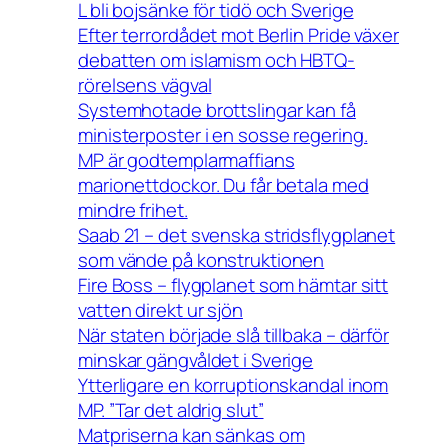
L bli bojsänke för tidö och Sverige
Efter terrordådet mot Berlin Pride växer
debatten om islamism och HBTQ-
rörelsens vägval
Systemhotade brottslingar kan få
ministerposter i en sosse regering.
MP är godtemplarmaffians
marionettdockor. Du får betala med
mindre frihet.
Saab 21 – det svenska stridsflygplanet
som vände på konstruktionen
Fire Boss – flygplanet som hämtar sitt
vatten direkt ur sjön
När staten började slå tillbaka – därför
minskar gängvåldet i Sverige
Ytterligare en korruptionskandal inom
MP. ”Tar det aldrig slut”
Matpriserna kan sänkas om