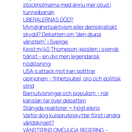
stockholmarna med ännu mer oljud i
tunnelbanan
LIBERALERNAS DÖD?
Myndighetsaktivism eller demokratiskt
skydd? Debatten om “den djupa
vänstern” i Sverige
Kpist m/40 Thompson-kpisten i svensk
tjänst – en dyr men legendarisk
nödlösning
USA:s attack mot Iran splittrar
opinionen – frihetsjubel, oro och politisk
strid
Barnutvisningar och populism – när
känslan tar över debatten
Stängda reaktorer = högt elpris
Varför dog kulspruteskyttar först i andra
världskriget?
VÄNSTERNS OMÖJLIGA REGERING –