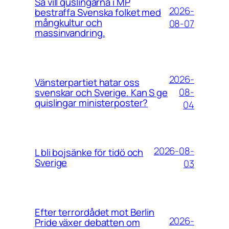
Så vill quslingarna i MP
2026-
bestraffa Svenska folket med
mångkultur och
08-07
massinvandring.
2026-
Vänsterpartiet hatar oss
08-
svenskar och Sverige. Kan S ge
quislingar ministerposter?
04
2026-08-
L bli bojsänke för tidö och
Sverige
03
Efter terrordådet mot Berlin
2026-
Pride växer debatten om