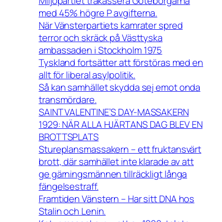
Miljöpartiet trakassera Göteborgarna
med 45% högre P avgifterna.
När Vänsterpartiets kamrater spred
terror och skräck på Västtyska
ambassaden i Stockholm 1975
Tyskland fortsätter att förstöras med en
allt för liberal asylpolitik.
Så kan samhället skydda sej emot onda
transmördare.
SAINT VALENTINE’S DAY-MASSAKERN
1929: NÄR ALLA HJÄRTANS DAG BLEV EN
BROTTSPLATS
Stureplansmassakern – ett fruktansvärt
brott, där samhället inte klarade av att
ge gärningsmännen tillräckligt långa
fängelsestraff.
Framtiden Vänstern – Har sitt DNA hos
Stalin och Lenin.