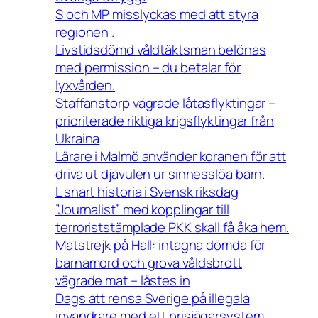
S och MP misslyckas med att styra
regionen .
Livstidsdömd våldtäktsman belönas
med permission – du betalar för
lyxvården.
Staffanstorp vägrade låtasflyktingar –
prioriterade riktiga krigsflyktingar från
Ukraina
Lärare i Malmö använder koranen för att
driva ut djävulen ur sinnesslöa barn.
L snart historia i Svensk riksdag
”Journalist” med kopplingar till
terroriststämplade PKK skall få åka hem.
Matstrejk på Hall: intagna dömda för
barnamord och grova våldsbrott
vägrade mat – låstes in
Dags att rensa Sverige på illegala
invandrare med ett prisjägarsystem.