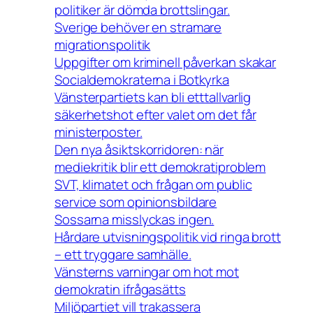
politiker är dömda brottslingar.
Sverige behöver en stramare
migrationspolitik
Uppgifter om kriminell påverkan skakar
Socialdemokraterna i Botkyrka
Vänsterpartiets kan bli etttallvarlig
säkerhetshot efter valet om det får
ministerposter.
Den nya åsiktskorridoren: när
mediekritik blir ett demokratiproblem
SVT, klimatet och frågan om public
service som opinionsbildare
Sossarna misslyckas ingen.
Hårdare utvisningspolitik vid ringa brott
– ett tryggare samhälle.
Vänsterns varningar om hot mot
demokratin ifrågasätts
Miljöpartiet vill trakassera