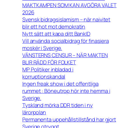
MAKTKAMPEN SOM KAN AVGÖRA VALET
2026
Svensk bidragsislamism – när naivitet
blir ett hot mot demokratin
Nytt sätt att kapa ditt BankID
Vill använda socialbidrag för finasiera
moskér i Sverige.
VÄNSTERNS CENSUR – NÄR MAKTEN
BLIR RÄDD FÖR FOLKET
MP Politiker inbladad i
korruptionskandal
Ingen freak show i det offentliga
rummet : Böneutrop hör inte hemma i
Sverige.
Tyskland mörka DDR tiden i ny
lärorpolan
Permanenta uppehållstillstånd har gjort
Sverige otryggt