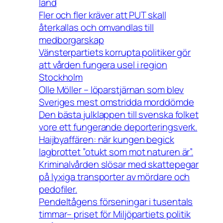
land
Fler och fler kräver att PUT skall
återkallas och omvandlas till
medborgarskap
Vänsterpartiets korrupta politiker gör
att vården fungera usel i region
Stockholm
Olle Möller – löparstjärnan som blev
Sveriges mest omstridda morddömde
Den bästa julklappen till svenska folket
vore ett fungerande deporteringsverk.
Haijbyaffären: när kungen begick
lagbrottet ”otukt som mot naturen är”.
Kriminalvården slösar med skattepegar
på lyxiga transporter av mördare och
pedofiler.
Pendeltågens förseningar i tusentals
timmar– priset för Miljöpartiets politik