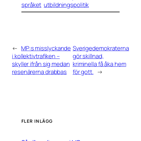
språket
utbildningspolitik
←
MP:s misslyckande
Sverigedemokraterna
i kollektivtrafiken –
gör skillnad,
skyller ifrån sig medan
kriminella få åka hem
resenärerna drabbas
för gott.
→
FLER INLÄGG