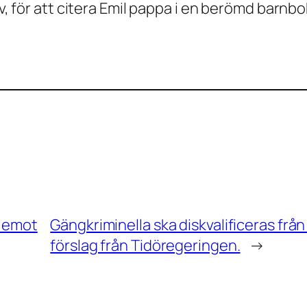
av, för att citera Emil pappa i en berömd barnbo
r emot
Gängkriminella ska diskvalificeras frå
förslag från Tidöregeringen.
→