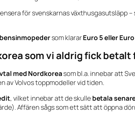
ompensera för svenskarnas växthusgasutsläpp –
bensinmopeder
som klarar
Euro 5 eller Euro
korea som vi aldrig fick betalt 
vtal med Nordkorea
som bl.a. innebar att Sve
en av Volvos toppmodeller vid tiden.
edit
, vilket innebar att de skulle
betala senar
rde). Affären sågs som ett sätt att öppna dör