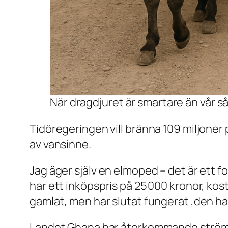
När dragdjuret är smartare än vår så
Tidöregeringen vill bränna 109 miljoner 
av vansinne.
Jag äger själv en elmoped – det är ett f
har ett inköpspris på 25 000 kronor, kost
gamlat, men har slutat fungerat ,den har 
Landet Ghana har återkommande ströma