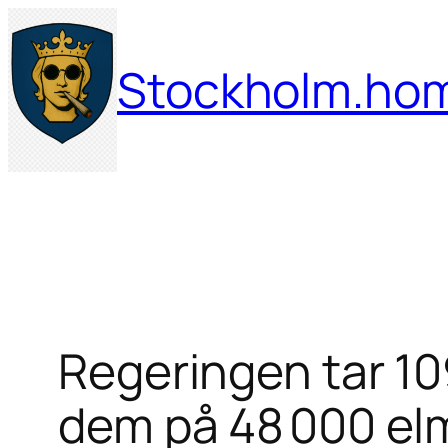
Hoppa
till
Stockholm.ho
innehåll
Regeringen tar 109
dem på 48 000 el