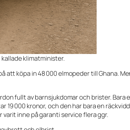
 kallade klimatminister.
på att köpa in 48 000 elmopeder till Ghana. Me
ordon fullt av barnsjukdomar och brister. Bara 
ar 19 000 kronor, och den har bara en räckvidd p
varit inne på garanti service flera ggr.
vbrott och elbrist.