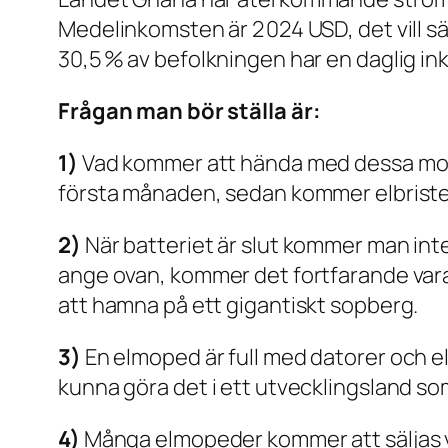
Medelinkomsten är 2 024 USD, det vill sä
30,5 % av befolkningen har en daglig in
Frågan man bör ställa är:
1)
Vad kommer att hända med dessa mope
första månaden, sedan kommer elbriste
2)
När batteriet är slut kommer man inte
ange ovan, kommer det fortfarande vara
att hamna på ett gigantiskt sopberg.
3)
En elmoped är full med datorer och el
kunna göra det i ett utvecklingsland s
4)
Många elmopeder kommer att säljas vi