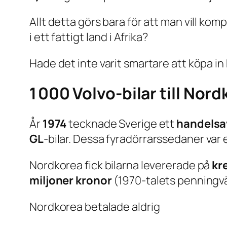
Allt detta görs bara för att man vill k
i ett fattigt land i Afrika?
Hade det inte varit smartare att köpa in
1 000 Volvo-bilar till Nord
År
1974
tecknade Sverige ett
handelsa
GL
-bilar. Dessa fyradörrarssedaner var 
Nordkorea fick bilarna levererade på
kr
miljoner kronor
(1970-talets penningvä
Nordkorea betalade aldrig