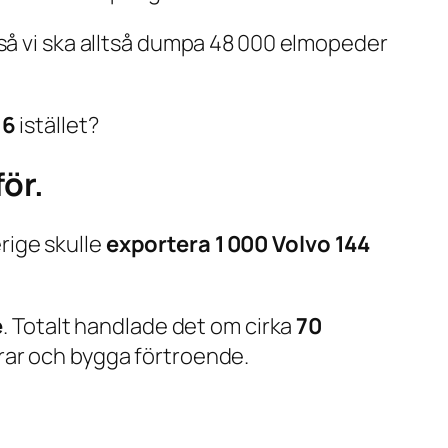
 så vi ska alltså dumpa 48 000 elmopeder
 6
istället?
för.
rige skulle
exportera 1 000 Volvo 144
e
. Totalt handlade det om cirka
70
rar och bygga förtroende.