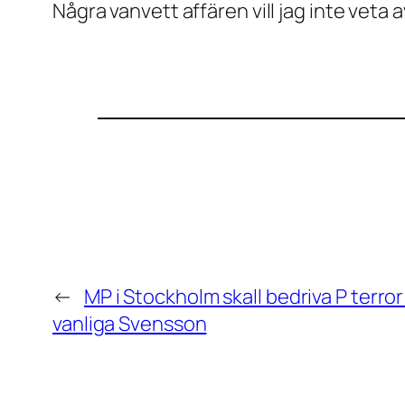
Några vanvett affären vill jag inte veta 
←
MP i Stockholm skall bedriva P terro
vanliga Svensson