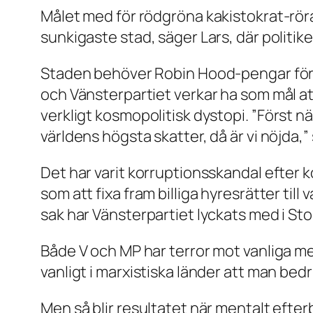
Målet med för rödgröna kakistokrat-röra
sunkigaste stad, säger Lars, där politik
Staden behöver Robin Hood-pengar för at
och Vänsterpartiet verkar ha som mål a
verkligt kosmopolitisk dystopi.
”Först nä
världens högsta skatter, då är vi nöjda,”
Det har varit korruptionsskandal efter k
som att fixa fram billiga hyresrätter ti
sak har Vänsterpartiet lyckats med i St
Både V och MP har terror mot vanliga me
vanligt i marxistiska länder att man bed
Men så blir resultatet när mentalt efter