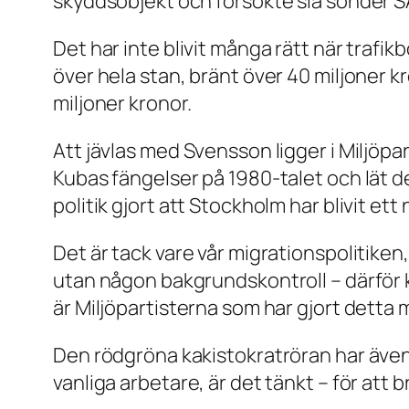
skyddsobjekt och försökte slå sönder SA
Det har inte blivit många rätt när traf
över hela stan, bränt över 40 miljoner 
miljoner kronor.
Att jävlas med Svensson ligger i Miljöpa
Kubas fängelser på 1980-talet och lät d
politik gjort att Stockholm har blivit et
Det är tack vare vår migrationspolitiken
utan någon bakgrundskontroll – därför 
är Miljöpartisterna som har gjort detta m
Den rödgröna kakistokratröran har även
vanliga arbetare, är det tänkt – för att