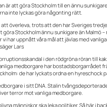
n är att göra Stockholm till en ännu sunkigar
erna inte lyckas göra någonting rätt.
t överleva, trots att den har Sveriges tredje
tt göra Stockholm ännu sunkigare än Malmö – 
r vi har uppnått våra mål att jävlas med vanli
säger Lars
orruptionsskandal i den rödgröna röran till kak
ll vanliga medborgare har bostadsborgarrådet f
ockholm: de har lyckats ordna en hyreschock p
dborgare i sitt DNA. Stalin tvångsdeporterade 
river terror mot vanliga medborgare.
blivna människor ska leka politiker. Så här i b