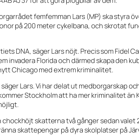
AB AJ 37 för att göra plogbilar av dem.
ikborgarrådet femfemman Lars (MP) ska styra ö
kronor på 200 meter cykelbana, och skrotat fu
rtiets DNA, säger Lars nöjt. Precis som Fidel Ca
em invadera Florida och därmed skapa den kub
t nytt Chicago med extrem kriminalitet.
, säger Lars. Vi har delat ut medborgarskap och
kommer Stockholm att ha mer kriminalitet än K
öjligt.
 chockhöjt skatterna två gånger sedan valet 
 bränna skattepengar på dyra skolplatser på Jär