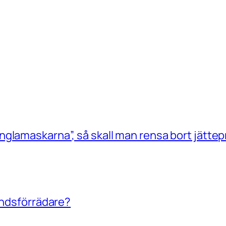
glamaskarna”, så skall man rensa bort jättep
landsförrädare?