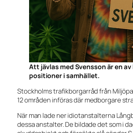
Att jävlas med Svensson är en av 
positioner i samhället.
Stockholms trafikborgarråd från Miljöpa
12 områden införas där medborgare straff
När man lade ner idiotanstalterna Långb
dessa anstalter. De bildade det som i d