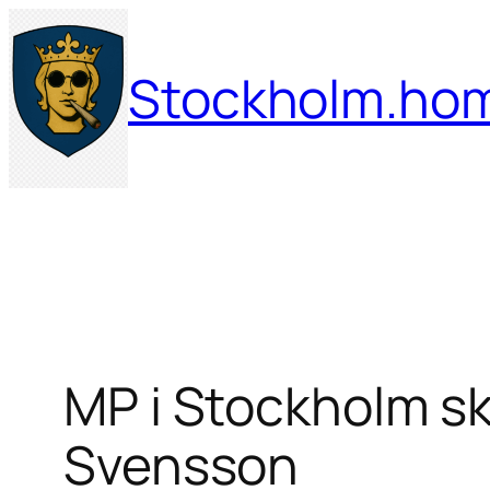
Hoppa
till
Stockholm.ho
innehåll
MP i Stockholm ska
Svensson