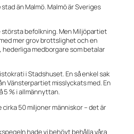
e stad än Malmö. Malmö är Sveriges
 största befolkning. Men Miljöpartiet
med mer grov brottslighet och en
ga, hederliga medborgare som betalar
istokrati i Stadshuset. En så enkel sak
rån Vänsterpartiet misslyckats med. En
å 5 % i allmännyttan.
cirka 50 miljoner människor – det är
ackspegeln hade vi behövt behålla våra