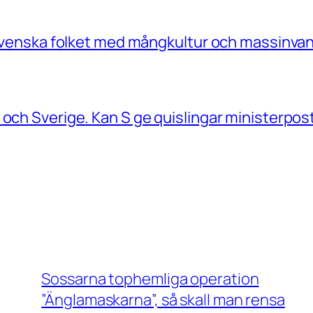
a Svenska folket med mångkultur och massinvan
 och Sverige. Kan S ge quislingar ministerpos
Sossarna tophemliga operation
”Änglamaskarna”, så skall man rensa