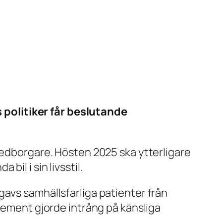
 politiker får beslutande
 medborgare. Hösten 2025 ska ytterligare
il i sin livsstil.
gavs samhällsfarliga patienter från
element gjorde intrång på känsliga