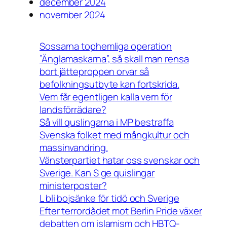
december 2024
november 2024
Sossarna tophemliga operation
”Änglamaskarna”, så skall man rensa
bort jätteproppen orvar så
befolkningsutbyte kan fortskrida.
Vem får egentligen kalla vem för
landsförrädare?
Så vill quslingarna i MP bestraffa
Svenska folket med mångkultur och
massinvandring.
Vänsterpartiet hatar oss svenskar och
Sverige. Kan S ge quislingar
ministerposter?
L bli bojsänke för tidö och Sverige
Efter terrordådet mot Berlin Pride växer
debatten om islamism och HBTQ-