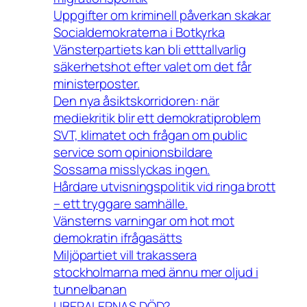
Uppgifter om kriminell påverkan skakar
Socialdemokraterna i Botkyrka
Vänsterpartiets kan bli etttallvarlig
säkerhetshot efter valet om det får
ministerposter.
Den nya åsiktskorridoren: när
mediekritik blir ett demokratiproblem
SVT, klimatet och frågan om public
service som opinionsbildare
Sossarna misslyckas ingen.
Hårdare utvisningspolitik vid ringa brott
– ett tryggare samhälle.
Vänsterns varningar om hot mot
demokratin ifrågasätts
Miljöpartiet vill trakassera
stockholmarna med ännu mer oljud i
tunnelbanan
LIBERALERNAS DÖD?