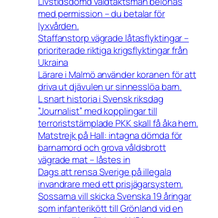
Livstidsdömd våldtäktsman belönas
med permission – du betalar för
lyxvården.
Staffanstorp vägrade låtasflyktingar –
prioriterade riktiga krigsflyktingar från
Ukraina
Lärare i Malmö använder koranen för att
driva ut djävulen ur sinnesslöa barn.
L snart historia i Svensk riksdag
”Journalist” med kopplingar till
terroriststämplade PKK skall få åka hem.
Matstrejk på Hall: intagna dömda för
barnamord och grova våldsbrott
vägrade mat – låstes in
Dags att rensa Sverige på illegala
invandrare med ett prisjägarsystem.
Sossarna vill skicka Svenska 19 åringar
som infanterikött till Grönland vid en