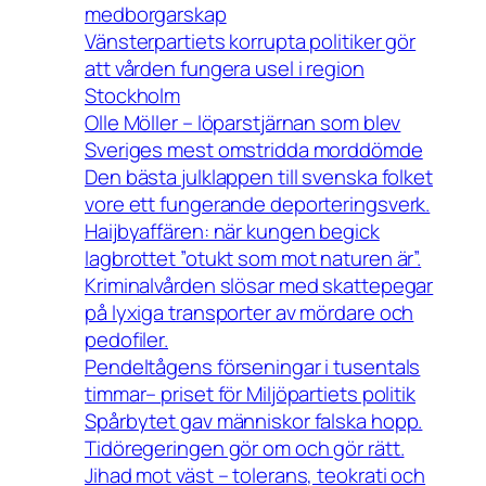
medborgarskap
Vänsterpartiets korrupta politiker gör
att vården fungera usel i region
Stockholm
Olle Möller – löparstjärnan som blev
Sveriges mest omstridda morddömde
Den bästa julklappen till svenska folket
vore ett fungerande deporteringsverk.
Haijbyaffären: när kungen begick
lagbrottet ”otukt som mot naturen är”.
Kriminalvården slösar med skattepegar
på lyxiga transporter av mördare och
pedofiler.
Pendeltågens förseningar i tusentals
timmar– priset för Miljöpartiets politik
Spårbytet gav människor falska hopp.
Tidöregeringen gör om och gör rätt.
Jihad mot väst – tolerans, teokrati och