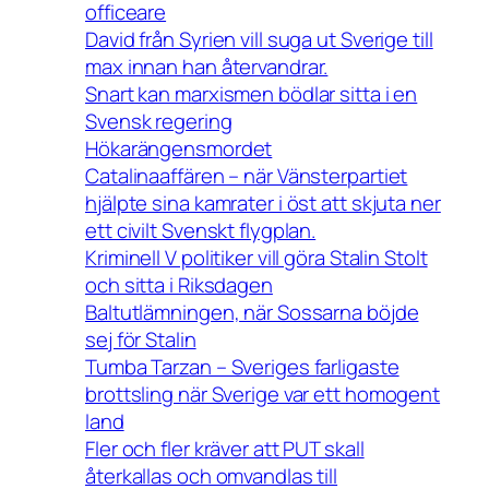
officeare
David från Syrien vill suga ut Sverige till
max innan han återvandrar.
Snart kan marxismen bödlar sitta i en
Svensk regering
Hökarängensmordet
Catalinaaffären – när Vänsterpartiet
hjälpte sina kamrater i öst att skjuta ner
ett civilt Svenskt flygplan.
Kriminell V politiker vill göra Stalin Stolt
och sitta i Riksdagen
Baltutlämningen, när Sossarna böjde
sej för Stalin
Tumba Tarzan – Sveriges farligaste
brottsling när Sverige var ett homogent
land
Fler och fler kräver att PUT skall
återkallas och omvandlas till