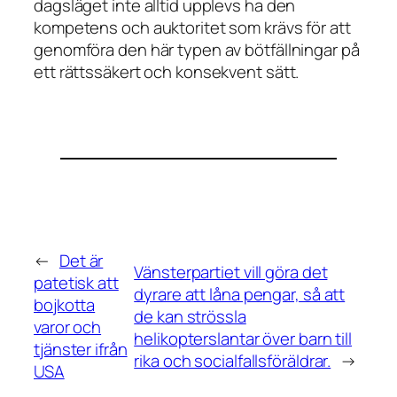
dagsläget inte alltid upplevs ha den
kompetens och auktoritet som krävs för att
genomföra den här typen av bötfällningar på
ett rättssäkert och konsekvent sätt.
←
Det är
Vänsterpartiet vill göra det
patetisk att
dyrare att låna pengar, så att
bojkotta
de kan strössla
varor och
helikopterslantar över barn till
tjänster ifrån
rika och socialfallsföräldrar.
→
USA