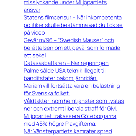
misslyckande under Miljöpartiets
ansvar
Statens filmcensur – När inkompetenta
politiker skulle bestämma vad du fick se
på video
Gevär m/96 – “Swedish Mauser” och
berättelsen om ett gevär som formade
ett sekel
Datasaabaffären – När regeringen
Palme sålde USA teknik illegalt till
banditstater bakom järnridån.
Mariam vill fortsätta vara en belastning
för Svenska folket.
Våldtäkter inom hemtjänster som tystas
ner och extremt liberala straff för GM.
Miljöpartiet trakassera Göteborgarna
med 45% högre P avgifterna.
När Vänsterpartiets kamrater spred