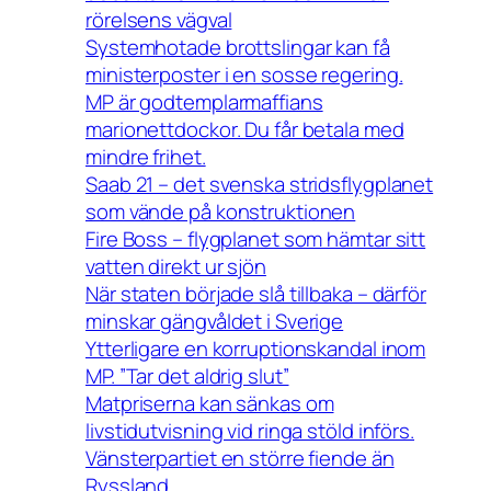
rörelsens vägval
Systemhotade brottslingar kan få
ministerposter i en sosse regering.
MP är godtemplarmaffians
marionettdockor. Du får betala med
mindre frihet.
Saab 21 – det svenska stridsflygplanet
som vände på konstruktionen
Fire Boss – flygplanet som hämtar sitt
vatten direkt ur sjön
När staten började slå tillbaka – därför
minskar gängvåldet i Sverige
Ytterligare en korruptionskandal inom
MP. ”Tar det aldrig slut”
Matpriserna kan sänkas om
livstidutvisning vid ringa stöld införs.
Vänsterpartiet en större fiende än
Ryssland