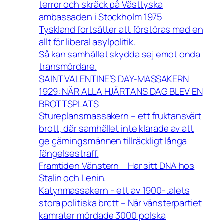
terror och skräck på Västtyska
ambassaden i Stockholm 1975
Tyskland fortsätter att förstöras med en
allt för liberal asylpolitik.
Så kan samhället skydda sej emot onda
transmördare.
SAINT VALENTINE’S DAY-MASSAKERN
1929: NÄR ALLA HJÄRTANS DAG BLEV EN
BROTTSPLATS
Stureplansmassakern – ett fruktansvärt
brott, där samhället inte klarade av att
ge gärningsmännen tillräckligt långa
fängelsestraff.
Framtiden Vänstern – Har sitt DNA hos
Stalin och Lenin.
Katynmassakern – ett av 1900-talets
stora politiska brott – När vänsterpartiet
kamrater mördade 3000 polska