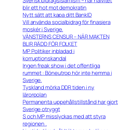
Svensk bidragsislamism – när naivitet
blir ett hot mot demokratin
Nytt sätt att kapa ditt BankID
Vill använda socialbidrag för finasiera
moskér i Sverige.
VÄNSTERNS CENSUR – NÄR MAKTEN
BLIR RÄDD FÖR FOLKET
MP Politiker inbladad i
korruptionskandal
Ingen freak show i det offentliga
rummet : Böneutrop hör inte hemma i
Sverige.
Tyskland mörka DDR tiden i ny
lärorpolan
Permanenta uppehållstillstånd har gjort
Sverige otryggt
S och MP misslyckas med att styra
regionen .