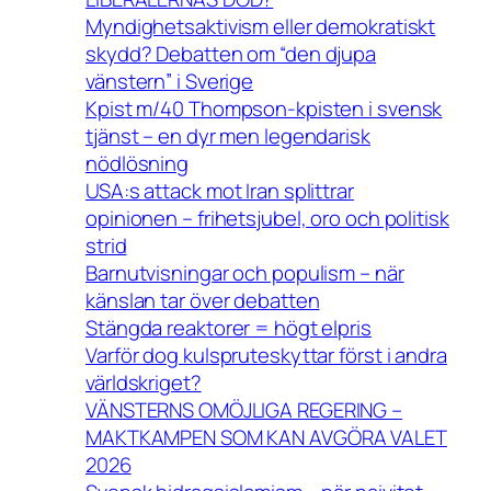
Myndighetsaktivism eller demokratiskt
skydd? Debatten om “den djupa
vänstern” i Sverige
Kpist m/40 Thompson-kpisten i svensk
tjänst – en dyr men legendarisk
nödlösning
USA:s attack mot Iran splittrar
opinionen – frihetsjubel, oro och politisk
strid
Barnutvisningar och populism – när
känslan tar över debatten
Stängda reaktorer = högt elpris
Varför dog kulspruteskyttar först i andra
världskriget?
VÄNSTERNS OMÖJLIGA REGERING –
MAKTKAMPEN SOM KAN AVGÖRA VALET
2026