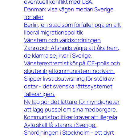
eventuell konflikt med USA.
Danmark visa vägen medan Sverige
förfaller
Berlin, en stad som förfaller pga en allt
liberal migrationspolitik
Vänstern och världsordningen
Zahra och Afshads vägra att åka hem,
de klamra sej kvar i Sverige.
Vänsterextremist kör på ICE-polis och
skjuter ihjäl kommunisten i nödvärn.
Slipper livstidsutvisning för stöld av
ostar – det svenska rättssystemet
fallerar igen.
Ny lag gör det lättare för myndigheter
att lägg pussel om sina medborgare.
Kommunistpolitiker kräver att illegala
Ayla skall få stanna i Sverige.
Snöröjningen i Stockholm – ett dyrt