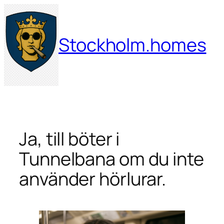
Hoppa
till
innehåll
Stockholm.homes
Ja, till böter i
Tunnelbana om du inte
använder hörlurar.