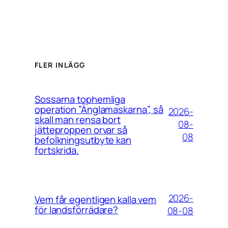
FLER INLÄGG
Sossarna tophemliga
operation ”Änglamaskarna”, så
2026-
skall man rensa bort
08-
jätteproppen orvar så
08
befolkningsutbyte kan
fortskrida.
2026-
Vem får egentligen kalla vem
för landsförrädare?
08-08