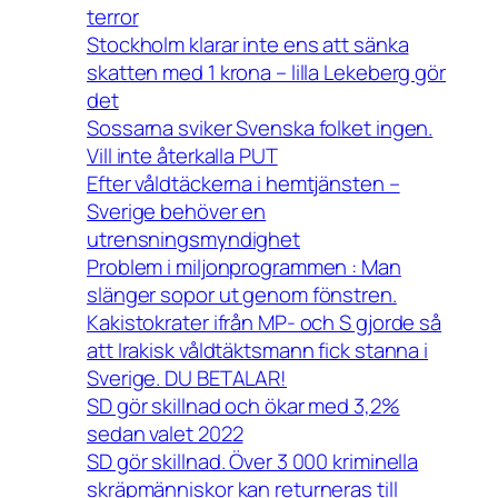
terror
Stockholm klarar inte ens att sänka
skatten med 1 krona – lilla Lekeberg gör
det
Sossarna sviker Svenska folket ingen.
Vill inte återkalla PUT
Efter våldtäckerna i hemtjänsten –
Sverige behöver en
utrensningsmyndighet
Problem i miljonprogrammen : Man
slänger sopor ut genom fönstren.
Kakistokrater ifrån MP- och S gjorde så
att Irakisk våldtäktsmann fick stanna i
Sverige. DU BETALAR!
SD gör skillnad och ökar med 3,2%
sedan valet 2022
SD gör skillnad. Över 3 000 kriminella
skräpmänniskor kan returneras till