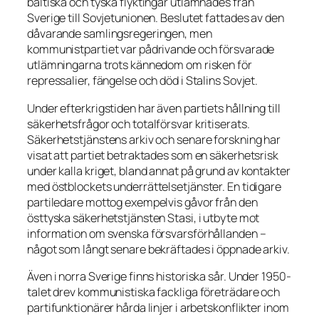
baltiska och tyska flyktingar utlämnades från
Sverige till Sovjetunionen. Beslutet fattades av den
dåvarande samlingsregeringen, men
kommunistpartiet var pådrivande och försvarade
utlämningarna trots kännedom om risken för
repressalier, fängelse och död i Stalins Sovjet.
Under efterkrigstiden har även partiets hållning till
säkerhetsfrågor och totalförsvar kritiserats.
Säkerhetstjänstens arkiv och senare forskning har
visat att partiet betraktades som en säkerhetsrisk
under kalla kriget, bland annat på grund av kontakter
med östblockets underrättelsetjänster. En tidigare
partiledare mottog exempelvis gåvor från den
östtyska säkerhetstjänsten Stasi, i utbyte mot
information om svenska försvarsförhållanden –
något som långt senare bekräftades i öppnade arkiv.
Även i norra Sverige finns historiska sår. Under 1950-
talet drev kommunistiska fackliga företrädare och
partifunktionärer hårda linjer i arbetskonflikter inom