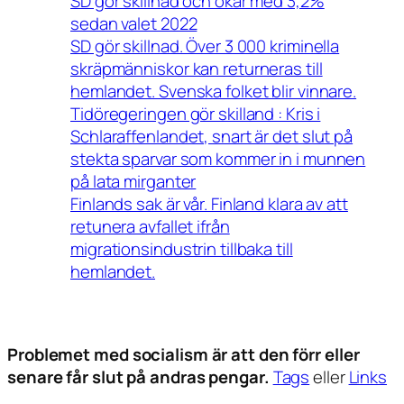
SD gör skillnad och ökar med 3,2%
sedan valet 2022
SD gör skillnad. Över 3 000 kriminella
skräpmänniskor kan returneras till
hemlandet. Svenska folket blir vinnare.
Tidöregeringen gör skilland : Kris i
Schlaraffenlandet, snart är det slut på
stekta sparvar som kommer in i munnen
på lata mirganter
Finlands sak är vår. Finland klara av att
retunera avfallet ifrån
migrationsindustrin tillbaka till
hemlandet.
Problemet med socialism är att den förr eller
senare får slut på andras pengar.
Tags
eller
Links