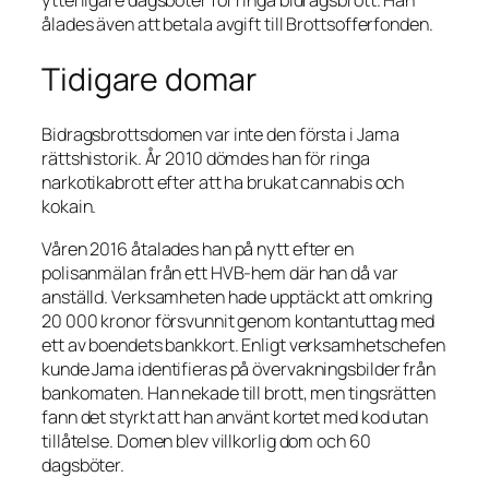
ytterligare dagsböter för ringa bidragsbrott. Han
ålades även att betala avgift till Brottsofferfonden.
Tidigare domar
Bidragsbrottsdomen var inte den första i Jama
rättshistorik. År 2010 dömdes han för ringa
narkotikabrott efter att ha brukat cannabis och
kokain.
Våren 2016 åtalades han på nytt efter en
polisanmälan från ett HVB-hem där han då var
anställd. Verksamheten hade upptäckt att omkring
20 000 kronor försvunnit genom kontantuttag med
ett av boendets bankkort. Enligt verksamhetschefen
kunde Jama identifieras på övervakningsbilder från
bankomaten. Han nekade till brott, men tingsrätten
fann det styrkt att han använt kortet med kod utan
tillåtelse. Domen blev villkorlig dom och 60
dagsböter.