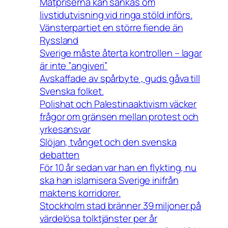
Matpriserna kan sänkas om
livstidutvisning vid ringa stöld införs.
Vänsterpartiet en större fiende än
Ryssland
Sverige måste återta kontrollen – lagar
är inte ”angiveri”
Avskaffade av spårbyte , guds gåva till
Svenska folket.
Polishat och Palestinaaktivism väcker
frågor om gränsen mellan protest och
yrkesansvar
Slöjan, tvånget och den svenska
debatten
För 10 år sedan var han en flykting, nu
ska han islamisera Sverige inifrån
maktens korridorer.
Stockholm stad bränner 39 miljoner på
värdelösa tolktjänster per år