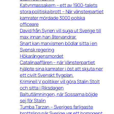
Katynmassakern – ett av 1900-talets
stora politiska brott – När vänsterpartiet
kamrater mördade 3000 polska
officeare
David från Syrien vill suga ut Sverige till
max innan han återvandrar.
Snart kan marxismen bödlar sitta i en
Svensk regering
Hökarängensmordet
Catalinaaffären – när Vänsterpartiet
hjälpte sina kamrater i öst att skjuta ner
ett civilt Svenskt flygplan.
Kriminell V politiker vill göra Stalin Stolt
och sitta i Riksdagen
Baltutlämningen, när Sossarna böjde
sej för Stalin
Tumba Tarzan – Sveriges farligaste
brottsling när Sverige var ett homogent