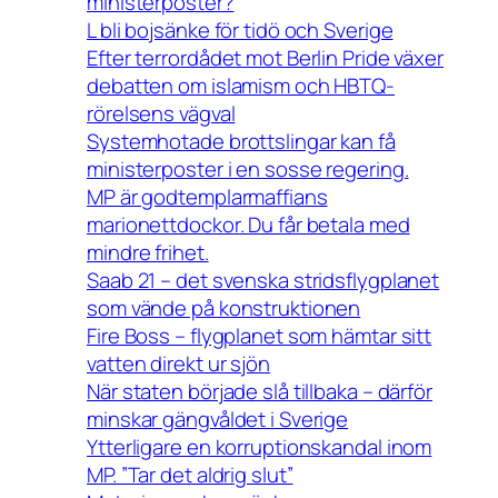
ministerposter?
L bli bojsänke för tidö och Sverige
Efter terrordådet mot Berlin Pride växer
debatten om islamism och HBTQ-
rörelsens vägval
Systemhotade brottslingar kan få
ministerposter i en sosse regering.
MP är godtemplarmaffians
marionettdockor. Du får betala med
mindre frihet.
Saab 21 – det svenska stridsflygplanet
som vände på konstruktionen
Fire Boss – flygplanet som hämtar sitt
vatten direkt ur sjön
När staten började slå tillbaka – därför
minskar gängvåldet i Sverige
Ytterligare en korruptionskandal inom
MP. ”Tar det aldrig slut”