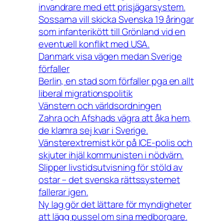
invandrare med ett prisjägarsystem.
Sossarna vill skicka Svenska 19 åringar
som infanterikött till Grönland vid en
eventuell konflikt med USA.
Danmark visa vägen medan Sverige
förfaller
Berlin, en stad som förfaller pga en allt
liberal migrationspolitik
Vänstern och världsordningen
Zahra och Afshads vägra att åka hem,
de klamra sej kvar i Sverige.
Vänsterextremist kör på ICE-polis och
skjuter ihjäl kommunisten i nödvärn.
Slipper livstidsutvisning för stöld av
ostar – det svenska rättssystemet
fallerar igen.
Ny lag gör det lättare för myndigheter
att lägg pussel om sina medborgare.