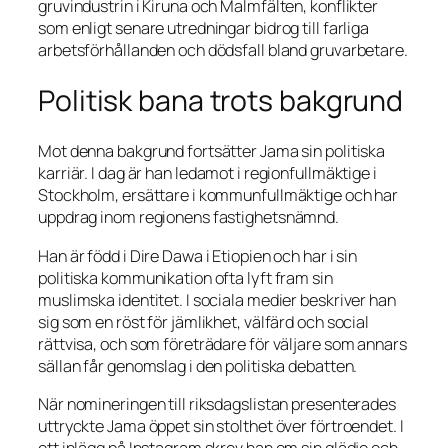
gruvindustrin i Kiruna och Malmfälten, konflikter
som enligt senare utredningar bidrog till farliga
arbetsförhållanden och dödsfall bland gruvarbetare.
Politisk bana trots bakgrund
Mot denna bakgrund fortsätter Jama sin politiska
karriär. I dag är han ledamot i regionfullmäktige i
Stockholm, ersättare i kommunfullmäktige och har
uppdrag inom regionens fastighetsnämnd.
Han är född i Dire Dawa i Etiopien och har i sin
politiska kommunikation ofta lyft fram sin
muslimska identitet. I sociala medier beskriver han
sig som en röst för jämlikhet, välfärd och social
rättvisa, och som företrädare för väljare som annars
sällan får genomslag i den politiska debatten.
När nomineringen till riksdagslistan presenterades
uttryckte Jama öppet sin stolthet över förtroendet. I
ett inlägg på Instagram skrev han om sin glädje och