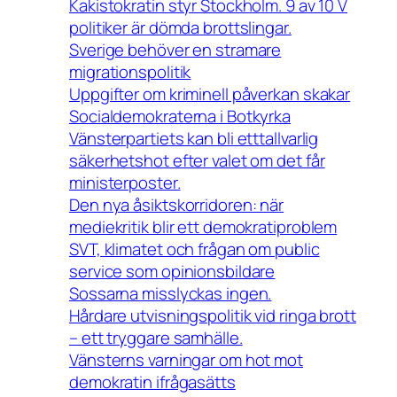
Kakistokratin styr Stockholm. 9 av 10 V
politiker är dömda brottslingar.
Sverige behöver en stramare
migrationspolitik
Uppgifter om kriminell påverkan skakar
Socialdemokraterna i Botkyrka
Vänsterpartiets kan bli etttallvarlig
säkerhetshot efter valet om det får
ministerposter.
Den nya åsiktskorridoren: när
mediekritik blir ett demokratiproblem
SVT, klimatet och frågan om public
service som opinionsbildare
Sossarna misslyckas ingen.
Hårdare utvisningspolitik vid ringa brott
– ett tryggare samhälle.
Vänsterns varningar om hot mot
demokratin ifrågasätts