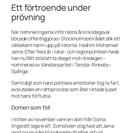
Ett förtroende under
prövning
När nomineringarna inför nästa års riksdagsval
började offentliggöras i Stockholmsområdet dök ett
välbekant namn upp på listorna: Hashim Mohamed
Jama. Efter flera år i lokal- och regionpolitiken hade
han nu fått stöd att ta steget mot riksdagen –
nominerad av Vänsterpartiet i Tensta–Rinkeby–
Spånga.
Samtidigt som hans politiska ambitioner tog ny fart,
avslutades en rättsprocess som åter riktade ljuset
mot hans förflutna.
Domen som föll
I mitten av november vann en dom från Solna
tingsrätt laga kraft. Domstolen slog fast att Jama
gjort sig skyldig till bidragsbrott efter att vid