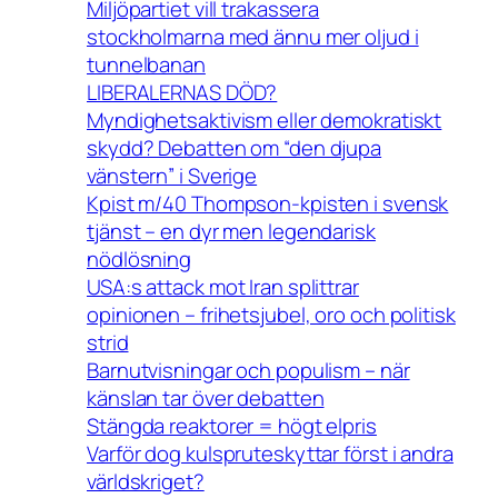
Miljöpartiet vill trakassera
stockholmarna med ännu mer oljud i
tunnelbanan
LIBERALERNAS DÖD?
Myndighetsaktivism eller demokratiskt
skydd? Debatten om “den djupa
vänstern” i Sverige
Kpist m/40 Thompson-kpisten i svensk
tjänst – en dyr men legendarisk
nödlösning
USA:s attack mot Iran splittrar
opinionen – frihetsjubel, oro och politisk
strid
Barnutvisningar och populism – när
känslan tar över debatten
Stängda reaktorer = högt elpris
Varför dog kulspruteskyttar först i andra
världskriget?