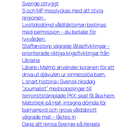
Sverige otryggt
S och MP misslyckas med att styra
regionen .
Livstidsdömd våldtäktsman belönas
med permission – du betalar för
lyxvården.
Staffanstorp vägrade låtasflyktingar –
prioriterade riktiga krigsflyktingar från
Ukraina
Lärare i Malmö använder koranen för att
driva ut djävulen ur sinnesslöa barn.
L snart historia i Svensk riksdag
”Journalist” med kopplingar till
terroriststämplade PKK skall få åka hem.
Matstrejk på Hall: intagna dömda för
barnamord och grova våldsbrott
vägrade mat – låstes in
Dags att rensa Sverige på illegala