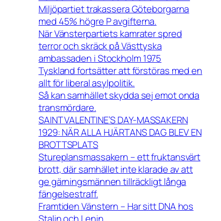
Miljöpartiet trakassera Göteborgarna
med 45% högre P avgifterna.
När Vänsterpartiets kamrater spred
terror och skräck på Västtyska
ambassaden i Stockholm 1975
Tyskland fortsätter att förstöras med en
allt för liberal asylpolitik.
Så kan samhället skydda sej emot onda
transmördare.
SAINT VALENTINE’S DAY-MASSAKERN
1929: NÄR ALLA HJÄRTANS DAG BLEV EN
BROTTSPLATS
Stureplansmassakern – ett fruktansvärt
brott, där samhället inte klarade av att
ge gärningsmännen tillräckligt långa
fängelsestraff.
Framtiden Vänstern – Har sitt DNA hos
Stalin och Lenin.