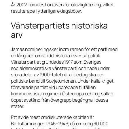
År 2022 dömdes han även för olovlig körning, vilket
resulterade i ytterligare dagsböter.
Vänsterpartiets historiska
arv
Jamas nominering sker inom ramen för ett parti med
en lång och omstridd historia i svensk politik.
Vänsterpartiet grundades 1917 som Sveriges
socialdemokratiska vänsterparti och hade under
stora delar av 1900-talet nära ideologiska och
politiska band till Sovjetunionen. Under kalla kriget
försvarade partiet vid upprepade tillfällen
kommunistiska regimer i Östeuropa och tog sällan
öppet avstånd från övergrepp begångna i dessa
stater.
Ett av de mest omdiskuterade kapitlen är
Baltutlämningen 1945–1946, då omkring 30 000