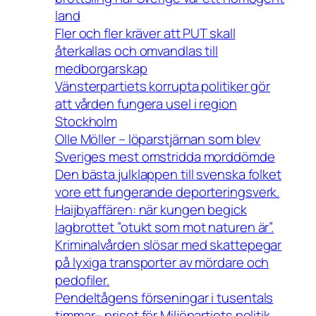
land
Fler och fler kräver att PUT skall
återkallas och omvandlas till
medborgarskap
Vänsterpartiets korrupta politiker gör
att vården fungera usel i region
Stockholm
Olle Möller – löparstjärnan som blev
Sveriges mest omstridda morddömde
Den bästa julklappen till svenska folket
vore ett fungerande deporteringsverk.
Haijbyaffären: när kungen begick
lagbrottet ”otukt som mot naturen är”.
Kriminalvården slösar med skattepegar
på lyxiga transporter av mördare och
pedofiler.
Pendeltågens förseningar i tusentals
timmar– priset för Miljöpartiets politik