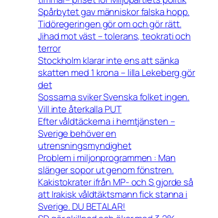
Spårbytet gav människor falska hopp.
Tidöregeringen gör om och gör rätt.
Jihad mot väst – tolerans, teokrati och
terror
Stockholm klarar inte ens att sänka
skatten med 1 krona – lilla Lekeberg gör
det
Sossarna sviker Svenska folket ingen.
Vill inte återkalla PUT
Efter våldtäckerna i hemtjänsten –
Sverige behöver en
utrensningsmyndighet
Problem i miljonprogrammen : Man
slänger sopor ut genom fönstren.
Kakistokrater ifrån MP- och S gjorde så
att Irakisk våldtäktsmann fick stanna i
Sverige. DU BETALAR!