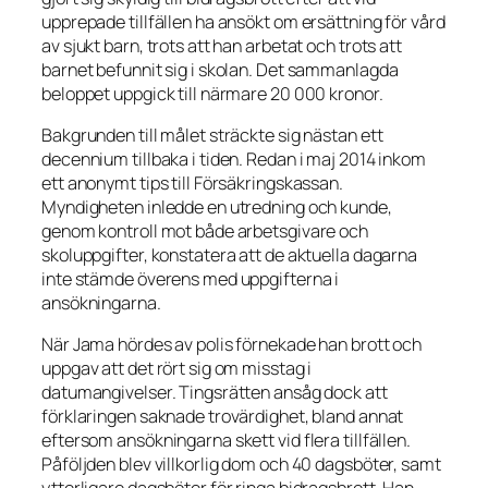
upprepade tillfällen ha ansökt om ersättning för vård
av sjukt barn, trots att han arbetat och trots att
barnet befunnit sig i skolan. Det sammanlagda
beloppet uppgick till närmare 20 000 kronor.
Bakgrunden till målet sträckte sig nästan ett
decennium tillbaka i tiden. Redan i maj 2014 inkom
ett anonymt tips till Försäkringskassan.
Myndigheten inledde en utredning och kunde,
genom kontroll mot både arbetsgivare och
skoluppgifter, konstatera att de aktuella dagarna
inte stämde överens med uppgifterna i
ansökningarna.
När Jama hördes av polis förnekade han brott och
uppgav att det rört sig om misstag i
datumangivelser. Tingsrätten ansåg dock att
förklaringen saknade trovärdighet, bland annat
eftersom ansökningarna skett vid flera tillfällen.
Påföljden blev villkorlig dom och 40 dagsböter, samt