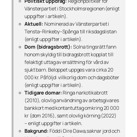
Politiskt uppdrag:
Regionpolitiker för
Vänsterpartiet i Stockholmsregionen (enligt
uppgifter i artikeln).
Aktuell:
Nominerad av Vänsterpartiet i
Tensta–Rinkeby–Spånga till riksdagslistan
(enligt uppgifter i artikeln).
Dom (bidragsbrott):
Solna tingsrätt fann
honom skyldig till bidragsbrott kopplat till
felaktigt uttag av ersättning för vård av
sjukt barn. Beloppet uppges vara cirka 20
000 kr. Påföljd: villkorlig dom och dagsböter
(enligt uppgifter i artikeln).
Tidigare domar:
Ringa narkotikabrott
(2010), olovlig användning av arbetsgivares
bankkort med kontantuttag omkring 20 000
kr (dom 2016), samt olovlig körning (2022)
– enligt uppgifter i artikeln.
Bakgrund:
Född i Dire Dawa,saknar jord och