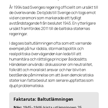
År 1994 bad Sveriges regering officiellt om ursäkt till
de överlevande. De bjöds till Sverige och togs emot
vid en ceremoni som markerade ett tydligt
avståndstagande från beslutet 1945. En ytterligare
ursäkt framfördes 2011 till de baltiska staternas
regeringar.
I dag ses baltutlämningen ofta som ett varnande
exempel på hur rädsla, stormaktspolitik och
realpolitiska överväganden kan leda till att
humanitära och rättsliga principer åsidosätts.
Händelsen används i diskussioner om neutralitet,
folkrätt och moraliskt ansvar och har blivit en
bestående påminnelse om att även demokratiska
stater kan fatta beslut som senare uppfattas som
djupt problematiska.
Faktaruta: Baltutlämningen
När:
1945–1946 (sista utlämningen 25