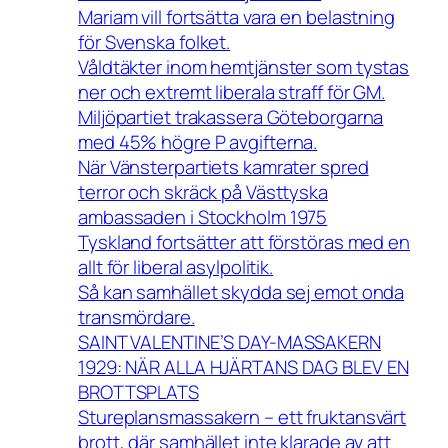
Mariam vill fortsätta vara en belastning
för Svenska folket.
Våldtäkter inom hemtjänster som tystas
ner och extremt liberala straff för GM.
Miljöpartiet trakassera Göteborgarna
med 45% högre P avgifterna.
När Vänsterpartiets kamrater spred
terror och skräck på Västtyska
ambassaden i Stockholm 1975
Tyskland fortsätter att förstöras med en
allt för liberal asylpolitik.
Så kan samhället skydda sej emot onda
transmördare.
SAINT VALENTINE’S DAY-MASSAKERN
1929: NÄR ALLA HJÄRTANS DAG BLEV EN
BROTTSPLATS
Stureplansmassakern – ett fruktansvärt
brott, där samhället inte klarade av att