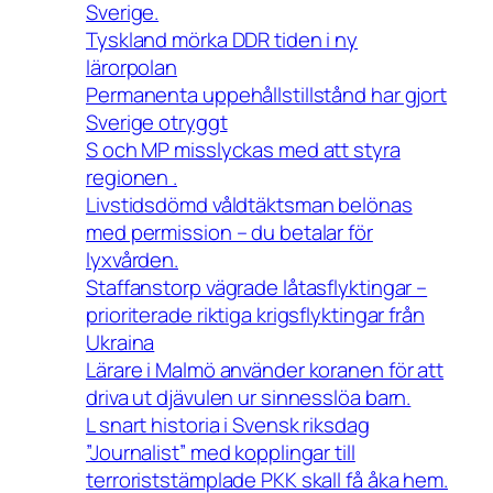
Sverige.
Tyskland mörka DDR tiden i ny
lärorpolan
Permanenta uppehållstillstånd har gjort
Sverige otryggt
S och MP misslyckas med att styra
regionen .
Livstidsdömd våldtäktsman belönas
med permission – du betalar för
lyxvården.
Staffanstorp vägrade låtasflyktingar –
prioriterade riktiga krigsflyktingar från
Ukraina
Lärare i Malmö använder koranen för att
driva ut djävulen ur sinnesslöa barn.
L snart historia i Svensk riksdag
”Journalist” med kopplingar till
terroriststämplade PKK skall få åka hem.