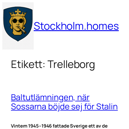
Hoppa
till
innehåll
Stockholm.homes
Etikett:
Trelleborg
Baltutlämningen, när
Sossarna böjde sej för Stalin
Vintern 1945–1946 fattade Sverige ett av de