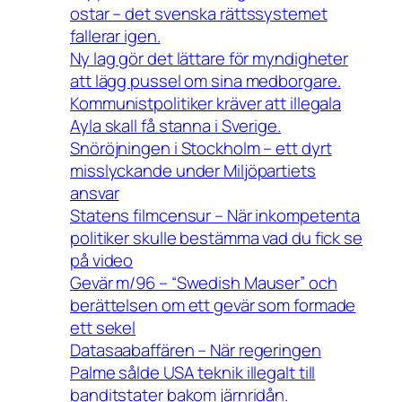
ostar – det svenska rättssystemet
fallerar igen.
Ny lag gör det lättare för myndigheter
att lägg pussel om sina medborgare.
Kommunistpolitiker kräver att illegala
Ayla skall få stanna i Sverige.
Snöröjningen i Stockholm – ett dyrt
misslyckande under Miljöpartiets
ansvar
Statens filmcensur – När inkompetenta
politiker skulle bestämma vad du fick se
på video
Gevär m/96 – “Swedish Mauser” och
berättelsen om ett gevär som formade
ett sekel
Datasaabaffären – När regeringen
Palme sålde USA teknik illegalt till
banditstater bakom järnridån.