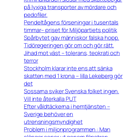
på lyxiga transporter av mördare och
pedofiler.
Pendeltågens förseningar i tusentals
timmar– priset för Miljöpartiets politik
Spårbytet gav människor falska hopp.
Tidöregeringen gör om och gör rätt.
Jihad mot väst – tolerans, teokrati och
terror
Stockholm klarar inte ens att sänka
skatten med 1 krona – lilla Lekeberg gör
det
Sossarna sviker Svenska folket ingen.
Vill inte återkalla PUT
Efter våldtäckerna i hemtjänsten –
Sverige behöver en
utrensningsmyndighet
Problem i miljonprogrammen : Man