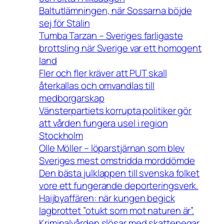
Baltutlämningen, när Sossarna böjde
sej för Stalin
Tumba Tarzan – Sveriges farligaste
brottsling när Sverige var ett homogent
land
Fler och fler kräver att PUT skall
återkallas och omvandlas till
medborgarskap
Vänsterpartiets korrupta politiker gör
att vården fungera usel i region
Stockholm
Olle Möller – löparstjärnan som blev
Sveriges mest omstridda morddömde
Den bästa julklappen till svenska folket
vore ett fungerande deporteringsverk.
Haijbyaffären: när kungen begick
lagbrottet ”otukt som mot naturen är”.
Kriminalvården slösar med skattepegar