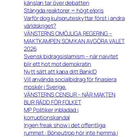
känslan tar över debatten
Stängda reaktorer = högt elpris
Varför dog kulspruteskyttar först i andra
världskriget?
VÄNSTERNS OMÖJLIGA REGERING –
MAKTKAMPEN SOM KAN AVGÖRA VALET
2026
Svensk bidragsislamism – när naivitet
blir ett hot mot demokratin
Nytt sätt att kapa ditt BankID
Vill använda socialbidrag för finasiera
moskér i Sverige.
VÄNSTERNS CENSUR – NÄR MAKTEN
BLIR RÄDD FÖR FOLKET
MP Politiker inbladad i
korruptionskandal
Ingen freak show i det offentliga
rummet : Böneutrop hör inte hemma i