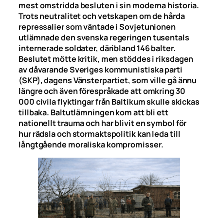
mest omstridda besluten i sin moderna historia.
Trots neutralitet och vetskapen om de hårda
repressalier som väntade i Sovjetunionen
utlämnade den svenska regeringen tusentals
internerade soldater, däribland 146 balter.
Beslutet mötte kritik, men stöddes i riksdagen
av dåvarande Sveriges kommunistiska parti
(SKP), dagens Vänsterpartiet, som ville gå ännu
längre och även förespråkade att omkring 30
000 civila flyktingar från Baltikum skulle skickas
tillbaka. Baltutlämningen kom att bli ett
nationellt trauma och har blivit en symbol för
hur rädsla och stormaktspolitik kan leda till
långtgående moraliska kompromisser.