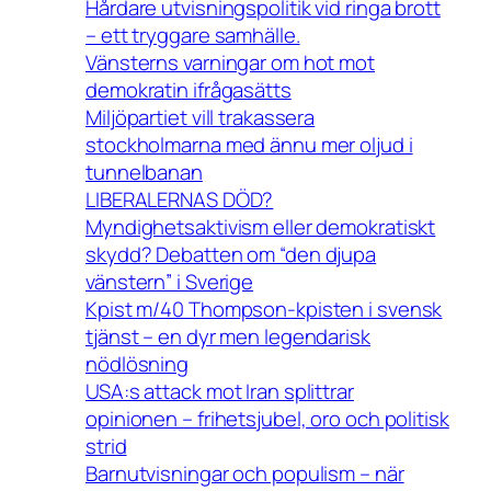
Hårdare utvisningspolitik vid ringa brott
– ett tryggare samhälle.
Vänsterns varningar om hot mot
demokratin ifrågasätts
Miljöpartiet vill trakassera
stockholmarna med ännu mer oljud i
tunnelbanan
LIBERALERNAS DÖD?
Myndighetsaktivism eller demokratiskt
skydd? Debatten om “den djupa
vänstern” i Sverige
Kpist m/40 Thompson-kpisten i svensk
tjänst – en dyr men legendarisk
nödlösning
USA:s attack mot Iran splittrar
opinionen – frihetsjubel, oro och politisk
strid
Barnutvisningar och populism – när