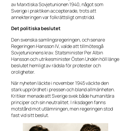
av Marxtiska Sovjetunionen 1940, något som
Sverige i praktiken accepterade, trots att
annekteringen var folkrättsligt omstridd.
Det politiska beslutet
Den svenska samlingsregeringen, och senare
Regeringen Hansson IV, valde att tillmötesgå
Sovjetunionens krav. Statsminister Per Albin
Hansson och utrikesminister Östen Undén höll länge
beslutet hemligt av rädsla för protester och
oroligheter.
När nyheten läckte i november 1945 väckte den
stark upprördhet i pressen och bland allmänheten.
Kritiker menade att Sverige svek både humanitära
principer och sin neutralitet. I riksdagen fanns
motstånd mot utlämningen, men regeringen stod
fast vid sitt beslut.