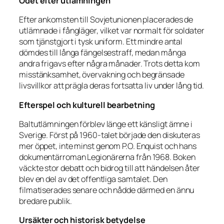
Ödet efter utlämningen
Efter ankomsten till Sovjetunionen placerades de
utlämnade i fångläger, vilket var normalt för soldater
som tjänstgjort i tysk uniform. Ett mindre antal
dömdes till långa fängelsestraff, medan många
andra frigavs efter några månader. Trots detta kom
misstänksamhet, övervakning och begränsade
livsvillkor att prägla deras fortsatta liv under lång tid.
Efterspel och kulturell bearbetning
Baltutlämningen förblev länge ett känsligt ämne i
Sverige. Först på 1960-talet började den diskuteras
mer öppet, inte minst genom P.O. Enquist och hans
dokumentärroman Legionärerna från 1968. Boken
väckte stor debatt och bidrog till att händelsen åter
blev en del av det offentliga samtalet. Den
filmatiserades senare och nådde därmed en ännu
bredare publik.
Ursäkter och historisk betydelse