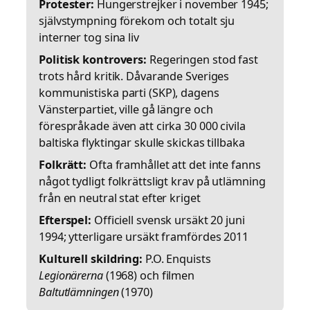
Protester:
Hungerstrejker i november 1945;
självstympning förekom och totalt sju
interner tog sina liv
Politisk kontrovers:
Regeringen stod fast
trots hård kritik. Dåvarande Sveriges
kommunistiska parti (SKP), dagens
Vänsterpartiet, ville gå längre och
förespråkade även att cirka 30 000 civila
baltiska flyktingar skulle skickas tillbaka
Folkrätt:
Ofta framhållet att det inte fanns
något tydligt folkrättsligt krav på utlämning
från en neutral stat efter kriget
Efterspel:
Officiell svensk ursäkt 20 juni
1994; ytterligare ursäkt framfördes 2011
Kulturell skildring:
P.O. Enquists
Legionärerna
(1968) och filmen
Baltutlämningen
(1970)