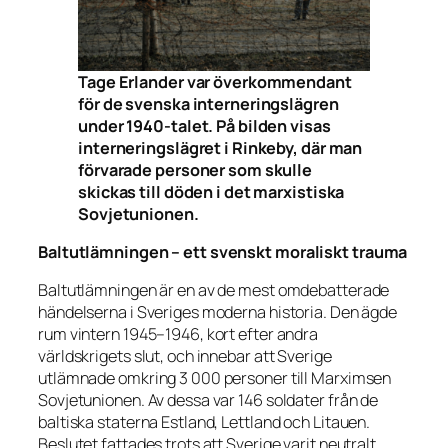
Tage Erlander var överkommendant
för de svenska interneringslägren
under 1940-talet. På bilden visas
interneringslägret i Rinkeby, där man
förvarade personer som skulle
skickas till döden i det marxistiska
Sovjetunionen.
Baltutlämningen – ett svenskt moraliskt trauma
Baltutlämningen är en av de mest omdebatterade
händelserna i Sveriges moderna historia. Den ägde
rum vintern 1945–1946, kort efter andra
världskrigets slut, och innebar att Sverige
utlämnade omkring 3 000 personer till Marximsen
Sovjetunionen. Av dessa var 146 soldater från de
baltiska staterna Estland, Lettland och Litauen.
Beslutet fattades trots att Sverige varit neutralt