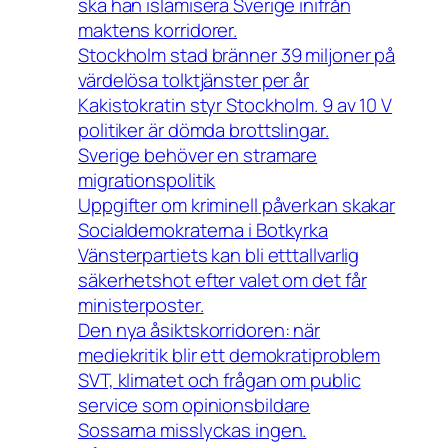
ska han islamisera Sverige inifrån
maktens korridorer.
Stockholm stad bränner 39 miljoner på
värdelösa tolktjänster per år
Kakistokratin styr Stockholm. 9 av 10 V
politiker är dömda brottslingar.
Sverige behöver en stramare
migrationspolitik
Uppgifter om kriminell påverkan skakar
Socialdemokraterna i Botkyrka
Vänsterpartiets kan bli etttallvarlig
säkerhetshot efter valet om det får
ministerposter.
Den nya åsiktskorridoren: när
mediekritik blir ett demokratiproblem
SVT, klimatet och frågan om public
service som opinionsbildare
Sossarna misslyckas ingen.