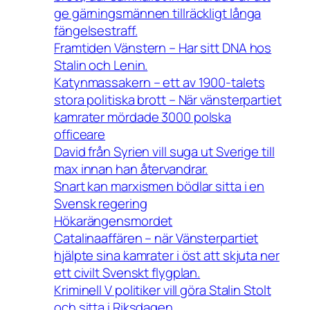
ge gärningsmännen tillräckligt långa
fängelsestraff.
Framtiden Vänstern – Har sitt DNA hos
Stalin och Lenin.
Katynmassakern – ett av 1900-talets
stora politiska brott – När vänsterpartiet
kamrater mördade 3000 polska
officeare
David från Syrien vill suga ut Sverige till
max innan han återvandrar.
Snart kan marxismen bödlar sitta i en
Svensk regering
Hökarängensmordet
Catalinaaffären – när Vänsterpartiet
hjälpte sina kamrater i öst att skjuta ner
ett civilt Svenskt flygplan.
Kriminell V politiker vill göra Stalin Stolt
och sitta i Riksdagen