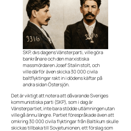
SKP, dvs dagens Vänsterparti, ville göra
bankrånare och den marxistiska
massmördaren Josef Stalin stolt, och
ville därför även skicka 30 000 civila
baltflyktingar rakt in i dödens käftar på
andra sidan Östersjön.
Det är viktigt att notera att dåvarande Sveriges
kommunistiska parti (SKP), som i dag är
Vänsterpartiet, inte bara stödde utlämningen utan
ville gå ännu längre. Partiet förespråkade även att
omkring 30 000 civila flyktingar från Baltikum skulle
skickas tillbaka till Sovjetunionen, ett förslag som