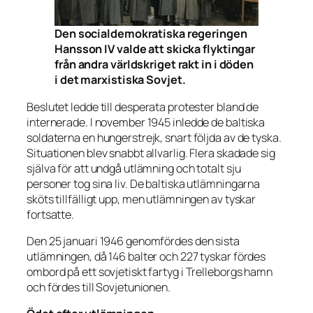
Den socialdemokratiska regeringen
Hansson IV valde att skicka flyktingar
från andra världskriget rakt in i döden
i det marxistiska Sovjet.
Beslutet ledde till desperata protester bland de
internerade. I november 1945 inledde de baltiska
soldaterna en hungerstrejk, snart följda av de tyska.
Situationen blev snabbt allvarlig. Flera skadade sig
själva för att undgå utlämning och totalt sju
personer tog sina liv. De baltiska utlämningarna
sköts tillfälligt upp, men utlämningen av tyskar
fortsatte.
Den 25 januari 1946 genomfördes den sista
utlämningen, då 146 balter och 227 tyskar fördes
ombord på ett sovjetiskt fartyg i Trelleborgs hamn
och fördes till Sovjetunionen.