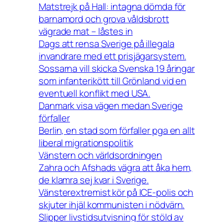
Matstrejk på Hall: intagna dömda för
barnamord och grova våldsbrott
vägrade mat – låstes in
Dags att rensa Sverige på illegala
invandrare med ett prisjägarsystem.
Sossarna vill skicka Svenska 19 åringar
som infanterikött till Grönland vid en
eventuell konflikt med USA.
Danmark visa vägen medan Sverige
förfaller
Berlin, en stad som förfaller pga en allt
liberal migrationspolitik
Vänstern och världsordningen
Zahra och Afshads vägra att åka hem,
de klamra sej kvar i Sverige.
Vänsterextremist kör på ICE-polis och
skjuter ihjäl kommunisten i nödvärn.
Slipper livstidsutvisning för stöld av