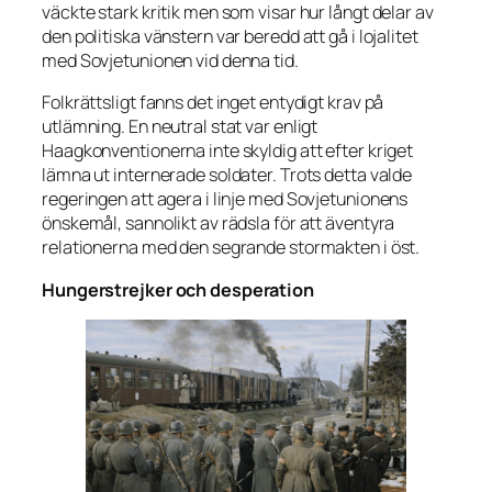
väckte stark kritik men som visar hur långt delar av
den politiska vänstern var beredd att gå i lojalitet
med Sovjetunionen vid denna tid.
Folkrättsligt fanns det inget entydigt krav på
utlämning. En neutral stat var enligt
Haagkonventionerna inte skyldig att efter kriget
lämna ut internerade soldater. Trots detta valde
regeringen att agera i linje med Sovjetunionens
önskemål, sannolikt av rädsla för att äventyra
relationerna med den segrande stormakten i öst.
Hungerstrejker och desperation