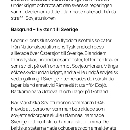
under kriget och trots att den svenska regeringen
var medveten om att de utlämnade riskerade hårda
straff i Sovjetunionen.
Bakgrund – flykten till Sverige
Under krigets slutskede flydde tusentals soldater
från Nationalsocialismens Tyskland och dess
allierade över Östersjön till Sverige. Bland dem
fanns tyskar, finländare samt ester, letter och litauer
som stridit på östfronten mot Sovjetunionen. Många
sökte skydd undan kriget, andra ville undgå sovjetisk
vedergällning. I Sverige internerades de i särskilda
läger, bland annat vid Ränneslätt utanför Eksjö,
Backamo nära Uddevalla och i läger på Gotland.
När Marxtiska Sovjetunionen sommaren 1945
krävde att personer som man betraktade som
sovjetmedborgare skulle utlämnas, hamnade
Sverige i ett politiskt och moraliskt dilemma. De
baltiska staterna hade ockuperats och annekterats