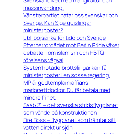
Svenska folket med mångkultur och
massinvandring.
Vänsterpartiet hatar oss svenskar och
Sverige. Kan S ge quislingar
ministerposter?
L bli bojsänke för tidö och Sverige
Efter terrordådet mot Berlin Pride växer
debatten om islamism och HBTQ-
rörelsens vägval
Systemhotade brottslingar kan få
ministerposter i en sosse regering.
MP är godtemplarmaffians
marionettdockor. Du får betala med
mindre frihet.
Saab 21 – det svenska stridsflygplanet
som vände på konstruktionen
Fire Boss – flygplanet som hämtar sitt
vatten direkt ur sjön