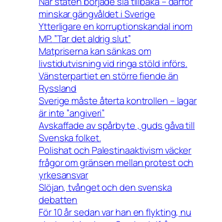
När staten började slå tillbaka – därför
minskar gängvåldet i Sverige
Ytterligare en korruptionskandal inom
MP. ”Tar det aldrig slut”
Matpriserna kan sänkas om
livstidutvisning vid ringa stöld införs.
Vänsterpartiet en större fiende än
Ryssland
Sverige måste återta kontrollen – lagar
är inte ”angiveri”
Avskaffade av spårbyte , guds gåva till
Svenska folket.
Polishat och Palestinaaktivism väcker
frågor om gränsen mellan protest och
yrkesansvar
Slöjan, tvånget och den svenska
debatten
För 10 år sedan var han en flykting, nu