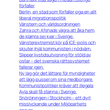
förfaller
Berlin, en stad som förfaller pga en allt
liberal migrationspolitik
Vänstern och världsordningen
Zahra och Afshads vägra att åka hem,
de klamra sej kvar i Sverige.
Vänsterextremist kör på ICE-polis och
skjuter ihjäl kommunisten i nödvärn.
Slipper livstidsutvisning för stöld av
ostar – det svenska rättssystemet
fallerar igen.
Ny lag gör det lättare för myndigheter
att lägg pussel om sina medborgare.
Kommunistpolitiker kräver att illegala
Ayla skall få stanna i Sverige.
Snöröjningen i Stockholm – ett dyrt
misslyckande under Miljöpartiets
ansvar