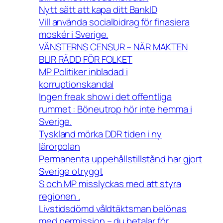
Nytt sätt att kapa ditt BankID
Vill använda socialbidrag för finasiera
moskér i Sverige.
VÄNSTERNS CENSUR – NÄR MAKTEN
BLIR RÄDD FÖR FOLKET
MP Politiker inbladad i
korruptionskandal
Ingen freak show i det offentliga
rummet : Böneutrop hör inte hemma i
Sverige.
Tyskland mörka DDR tiden i ny
lärorpolan
Permanenta uppehållstillstånd har gjort
Sverige otryggt
S och MP misslyckas med att styra
regionen .
Livstidsdömd våldtäktsman belönas
med permission – du betalar för