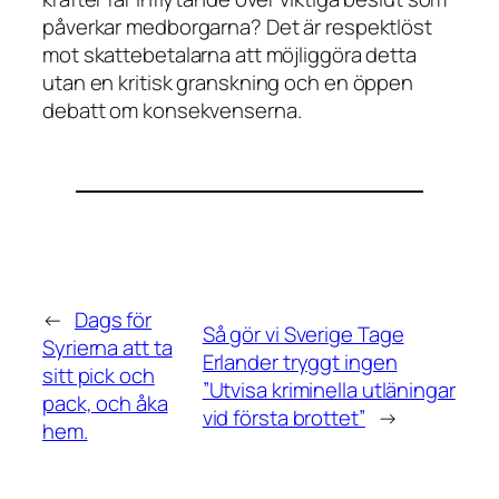
påverkar medborgarna? Det är respektlöst
mot skattebetalarna att möjliggöra detta
utan en kritisk granskning och en öppen
debatt om konsekvenserna.
←
Dags för
Så gör vi Sverige Tage
Syrierna att ta
Erlander tryggt ingen
sitt pick och
”Utvisa kriminella utläningar
pack, och åka
vid första brottet”
→
hem.