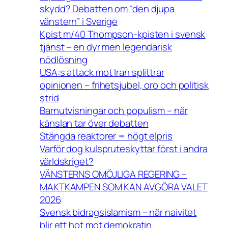
skydd? Debatten om “den djupa
vänstern” i Sverige
Kpist m/40 Thompson-kpisten i svensk
tjänst – en dyr men legendarisk
nödlösning
USA:s attack mot Iran splittrar
opinionen – frihetsjubel, oro och politisk
strid
Barnutvisningar och populism – när
känslan tar över debatten
Stängda reaktorer = högt elpris
Varför dog kulspruteskyttar först i andra
världskriget?
VÄNSTERNS OMÖJLIGA REGERING –
MAKTKAMPEN SOM KAN AVGÖRA VALET
2026
Svensk bidragsislamism – när naivitet
blir ett hot mot demokratin