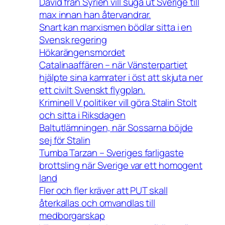
David från Syrien vill suga ut Sverige till
max innan han återvandrar.
Snart kan marxismen bödlar sitta i en
Svensk regering
Hökarängensmordet
Catalinaaffären – när Vänsterpartiet
hjälpte sina kamrater i öst att skjuta ner
ett civilt Svenskt flygplan.
Kriminell V politiker vill göra Stalin Stolt
och sitta i Riksdagen
Baltutlämningen, när Sossarna böjde
sej för Stalin
Tumba Tarzan – Sveriges farligaste
brottsling när Sverige var ett homogent
land
Fler och fler kräver att PUT skall
återkallas och omvandlas till
medborgarskap