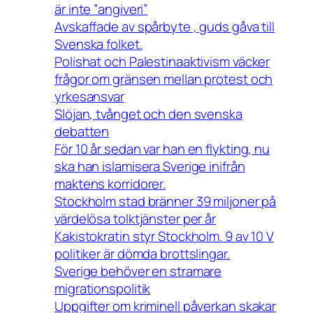
är inte ”angiveri”
Avskaffade av spårbyte , guds gåva till
Svenska folket.
Polishat och Palestinaaktivism väcker
frågor om gränsen mellan protest och
yrkesansvar
Slöjan, tvånget och den svenska
debatten
För 10 år sedan var han en flykting, nu
ska han islamisera Sverige inifrån
maktens korridorer.
Stockholm stad bränner 39 miljoner på
värdelösa tolktjänster per år
Kakistokratin styr Stockholm. 9 av 10 V
politiker är dömda brottslingar.
Sverige behöver en stramare
migrationspolitik
Uppgifter om kriminell påverkan skakar