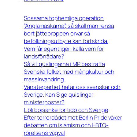
Sossarna tophemliga operation
”Änglamaskarna”, så skall man rensa
bort jätteproppen orvar så
befolkningsutbyte kan fortskrida.
Vem får egentligen kalla vem för
landsförrädare?
Så vill quslingarna i MP bestraffa
Svenska folket med mångkultur och
massinvandring.
Vänsterpartiet hatar oss svenskar och
Sverige. Kan S ge quislingar
ministerposter?
L bli bojsänke för tidö och Sverige
Efter terrordådet mot Berlin Pride växer
debatten om islamism och HBTQ-
rörelsens vägval