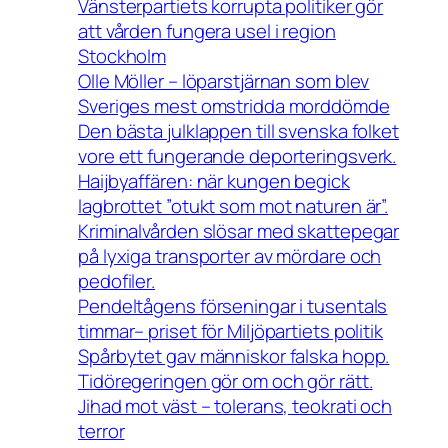
Vänsterpartiets korrupta politiker gör
att vården fungera usel i region
Stockholm
Olle Möller – löparstjärnan som blev
Sveriges mest omstridda morddömde
Den bästa julklappen till svenska folket
vore ett fungerande deporteringsverk.
Haijbyaffären: när kungen begick
lagbrottet ”otukt som mot naturen är”.
Kriminalvården slösar med skattepegar
på lyxiga transporter av mördare och
pedofiler.
Pendeltågens förseningar i tusentals
timmar– priset för Miljöpartiets politik
Spårbytet gav människor falska hopp.
Tidöregeringen gör om och gör rätt.
Jihad mot väst – tolerans, teokrati och
terror