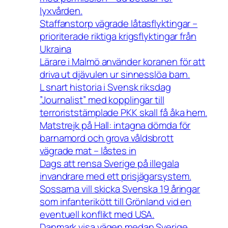
lyxvården.
Staffanstorp vägrade låtasflyktingar –
prioriterade riktiga krigsflyktingar från
Ukraina
Lärare i Malmö använder koranen för att
driva ut djävulen ur sinnesslöa barn.
L snart historia i Svensk riksdag
”Journalist” med kopplingar till
terroriststämplade PKK skall få åka hem.
Matstrejk på Hall: intagna dömda för
barnamord och grova våldsbrott
vägrade mat – låstes in
Dags att rensa Sverige på illegala
invandrare med ett prisjägarsystem.
Sossarna vill skicka Svenska 19 åringar
som infanterikött till Grönland vid en
eventuell konflikt med USA.
Danmark visa vägen medan Sverige