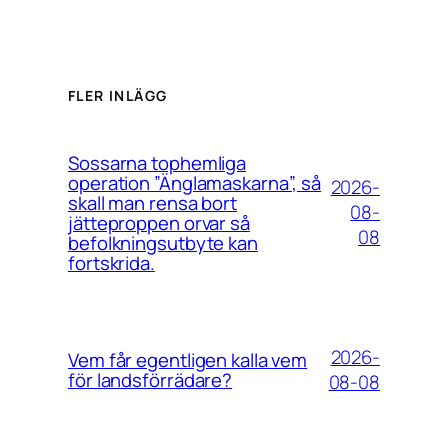
FLER INLÄGG
Sossarna tophemliga
operation ”Änglamaskarna”, så
2026-
skall man rensa bort
08-
jätteproppen orvar så
08
befolkningsutbyte kan
fortskrida.
2026-
Vem får egentligen kalla vem
för landsförrädare?
08-08