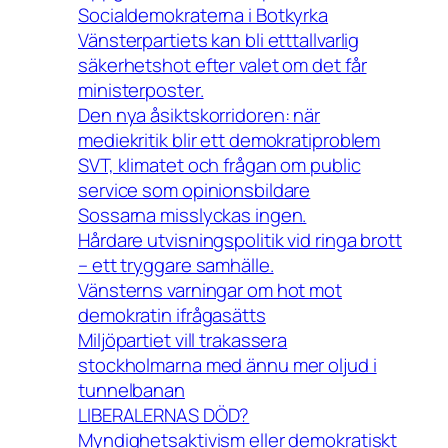
Socialdemokraterna i Botkyrka
Vänsterpartiets kan bli etttallvarlig
säkerhetshot efter valet om det får
ministerposter.
Den nya åsiktskorridoren: när
mediekritik blir ett demokratiproblem
SVT, klimatet och frågan om public
service som opinionsbildare
Sossarna misslyckas ingen.
Hårdare utvisningspolitik vid ringa brott
– ett tryggare samhälle.
Vänsterns varningar om hot mot
demokratin ifrågasätts
Miljöpartiet vill trakassera
stockholmarna med ännu mer oljud i
tunnelbanan
LIBERALERNAS DÖD?
Myndighetsaktivism eller demokratiskt