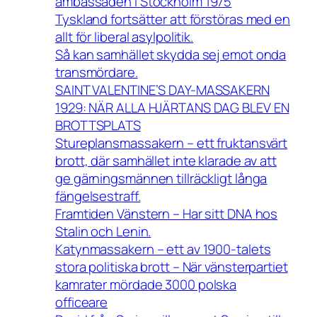
ambassaden i Stockholm 1975
Tyskland fortsätter att förstöras med en
allt för liberal asylpolitik.
Så kan samhället skydda sej emot onda
transmördare.
SAINT VALENTINE’S DAY-MASSAKERN
1929: NÄR ALLA HJÄRTANS DAG BLEV EN
BROTTSPLATS
Stureplansmassakern – ett fruktansvärt
brott, där samhället inte klarade av att
ge gärningsmännen tillräckligt långa
fängelsestraff.
Framtiden Vänstern – Har sitt DNA hos
Stalin och Lenin.
Katynmassakern – ett av 1900-talets
stora politiska brott – När vänsterpartiet
kamrater mördade 3000 polska
officeare