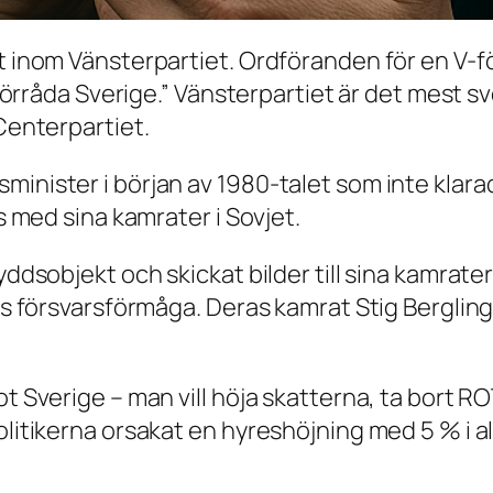
kt inom Vänsterpartiet. Ordföranden för en V-f
t förråda Sverige.” Vänsterpartiet är det mest s
 Centerpartiet.
minister i början av 1980-talet som inte klar
ms med sina kamrater i Sovjet.
yddsobjekt och skickat bilder till sina kamrate
ges försvarsförmåga. Deras kamrat Stig Bergling
mot Sverige – man vill höja skatterna, ta bort
olitikerna orsakat en hyreshöjning med 5 % i a