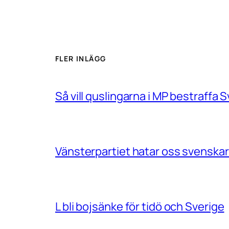
FLER INLÄGG
Så vill quslingarna i MP bestraff
Vänsterpartiet hatar oss svenskar
L bli bojsänke för tidö och Sverige