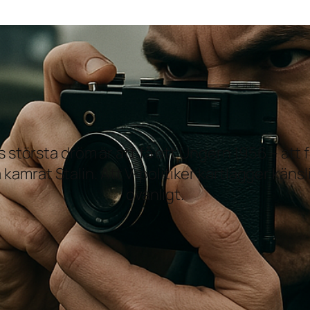
största dröm är att få ett Ungern 1956 – att 
 kamrat Stalin. Att V-politiker kartlägger käns
ovanligt.