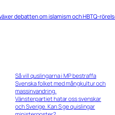
e växer debatten om islamism och HBTQ-rörels
Så vill quslingarna i MP bestraffa
Svenska folket med mångkultur och
massinvandring.
Vänsterpartiet hatar oss svenskar
och Sverige. Kan S ge quislingar
ministerposter?