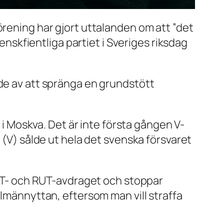
örening har gjort uttalanden om att ”det
venskfientliga partiet i Sveriges riksdag
ade av att spränga en grundstött
r i Moskva. Det är inte första gången V-
 (V) sålde ut hela det svenska försvaret
 ROT- och RUT-avdraget och stoppar
llmännyttan, eftersom man vill straffa