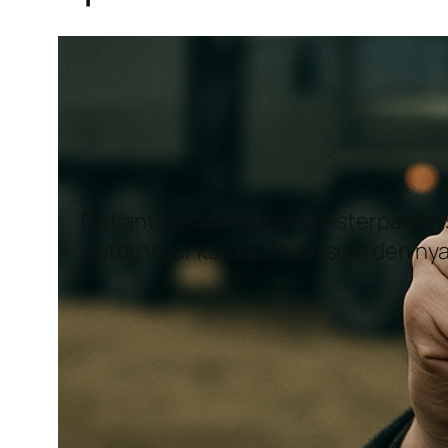
Det antidemokratiska Vänsterpartiets 
gator. V ser kamrat Putin som den nya