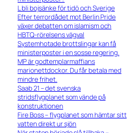
L bli bojsänke för tidö och Sverige
Efter terrordådet mot Berlin Pride
växer debatten om islamism och
HBTQ-rörelsens vägval
Systemhotade brottslingar kan få
ministerposter i en sosse regering.
MP är godtemplarmaffians
marionettdockor. Du får betala med
mindre frihet.
Saab 21 – det svenska
stridsflygplanet som vände på
konstruktionen
Fire Boss – flygplanet som hämtar sitt
vatten direkt ur sjön
När staten började slå tillbaka –