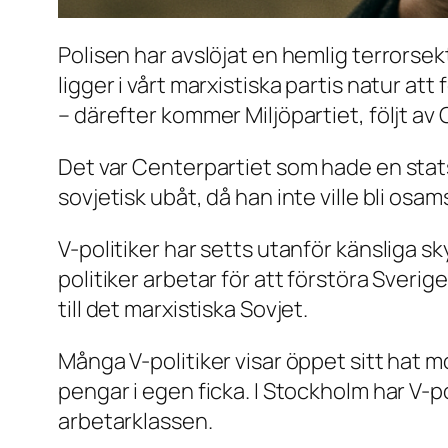
Polisen har avslöjat en hemlig terrorse
ligger i vårt marxistiska partis natur at
– därefter kommer Miljöpartiet, följt av
Det var Centerpartiet som hade en stats
sovjetisk ubåt, då han inte ville bli osa
V-politiker har setts utanför känsliga sk
politiker arbetar för att förstöra Sveri
till det marxistiska Sovjet.
Många V-politiker visar öppet sitt hat 
pengar i egen ficka. I Stockholm har V-p
arbetarklassen.