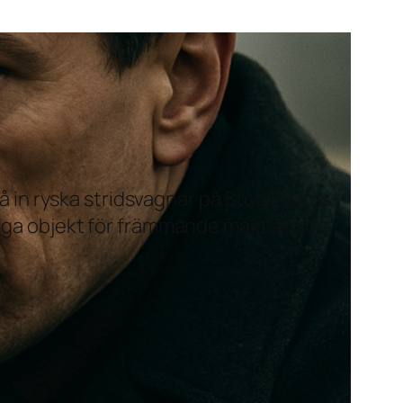
få in ryska stridsvagnar på Stockholms
liga objekt för främmande makt är inte