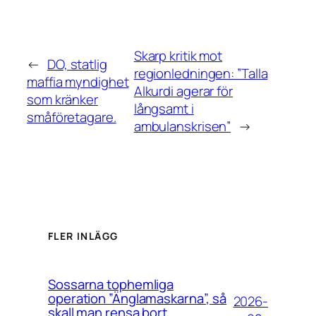
Skarp kritik mot
←
DO, statlig
regionledningen: ”Talla
maffia myndighet
Alkurdi agerar för
som kränker
långsamt i
småföretagare.
ambulanskrisen”
→
FLER INLÄGG
Sossarna tophemliga
operation ”Änglamaskarna”, så
2026-
skall man rensa bort