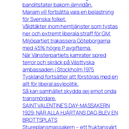
banditstater bakom järnridån.
Mariam vill fortsätta vara en belastning
för Svenska folket.
Våldtäkter inom hemtjänster som tystas
ner och extremt liberala straff för GM.
Miljöpartiet trakassera Göteborgarna
med 45% högre P avgifterna.
När Vänsterpartiets kamrater spred
terror och skräck på Västtyska
ambassaden i Stockholm 1975
Tyskland fortsätter att förstöras med en
allt för liberal asylpolitik.
Så kan samhället skydda sej emot onda
transmördare.
SAINT VALENTINE’S DAY-MASSAKERN
1929: NÄR ALLA HJÄRTANS DAG BLEV EN
BROTTSPLATS
Stureplansmassakern – ett fruktansvärt