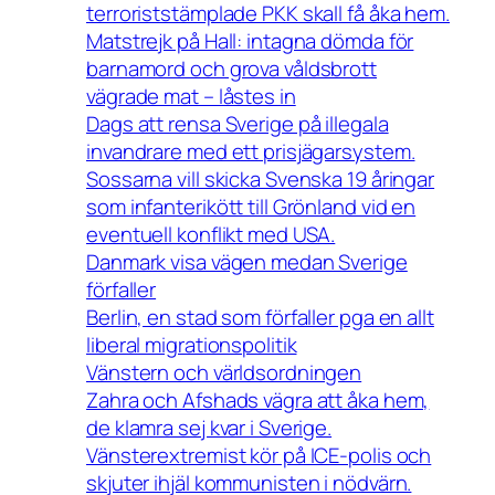
terroriststämplade PKK skall få åka hem.
Matstrejk på Hall: intagna dömda för
barnamord och grova våldsbrott
vägrade mat – låstes in
Dags att rensa Sverige på illegala
invandrare med ett prisjägarsystem.
Sossarna vill skicka Svenska 19 åringar
som infanterikött till Grönland vid en
eventuell konflikt med USA.
Danmark visa vägen medan Sverige
förfaller
Berlin, en stad som förfaller pga en allt
liberal migrationspolitik
Vänstern och världsordningen
Zahra och Afshads vägra att åka hem,
de klamra sej kvar i Sverige.
Vänsterextremist kör på ICE-polis och
skjuter ihjäl kommunisten i nödvärn.