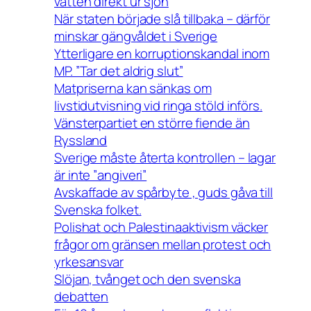
vatten direkt ur sjön
När staten började slå tillbaka – därför
minskar gängvåldet i Sverige
Ytterligare en korruptionskandal inom
MP. ”Tar det aldrig slut”
Matpriserna kan sänkas om
livstidutvisning vid ringa stöld införs.
Vänsterpartiet en större fiende än
Ryssland
Sverige måste återta kontrollen – lagar
är inte ”angiveri”
Avskaffade av spårbyte , guds gåva till
Svenska folket.
Polishat och Palestinaaktivism väcker
frågor om gränsen mellan protest och
yrkesansvar
Slöjan, tvånget och den svenska
debatten