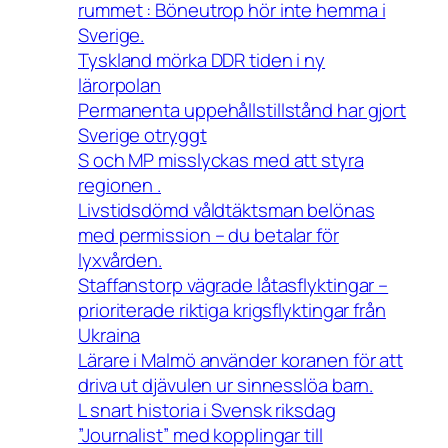
rummet : Böneutrop hör inte hemma i
Sverige.
Tyskland mörka DDR tiden i ny
lärorpolan
Permanenta uppehållstillstånd har gjort
Sverige otryggt
S och MP misslyckas med att styra
regionen .
Livstidsdömd våldtäktsman belönas
med permission – du betalar för
lyxvården.
Staffanstorp vägrade låtasflyktingar –
prioriterade riktiga krigsflyktingar från
Ukraina
Lärare i Malmö använder koranen för att
driva ut djävulen ur sinnesslöa barn.
L snart historia i Svensk riksdag
”Journalist” med kopplingar till