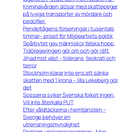
Kriminalvården slösar med skattepegar
på lyxiga transporter av mördare och
pedofiler.
Pendeltågens förseningar i tusentals
timmar– priset för Miljöpartiets politik
Spårbytet gav människor falska hopp.
Tidöregeringen gör om och gör rätt.
Jihad mot väst – tolerans, teokrati och
terror
Stockholm klarar inte ens att sänka
skatten med 1 krona – lilla Lekeberg gör
det
Sossarna sviker Svenska folket ingen.
Vill inte återkalla PUT
Efter våldtäckerna i hemtjänsten –
Sverige behöver en
utrensningsmyndighet
Problem i miljonprogrammen : Man