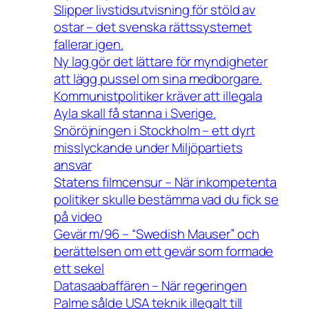
Slipper livstidsutvisning för stöld av
ostar – det svenska rättssystemet
fallerar igen.
Ny lag gör det lättare för myndigheter
att lägg pussel om sina medborgare.
Kommunistpolitiker kräver att illegala
Ayla skall få stanna i Sverige.
Snöröjningen i Stockholm – ett dyrt
misslyckande under Miljöpartiets
ansvar
Statens filmcensur – När inkompetenta
politiker skulle bestämma vad du fick se
på video
Gevär m/96 – “Swedish Mauser” och
berättelsen om ett gevär som formade
ett sekel
Datasaabaffären – När regeringen
Palme sålde USA teknik illegalt till