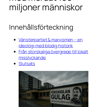
miljoner människor
Innehållsförteckning
Vänsterpartiet & marxismen – en
ideologi med blodig historik
Från storskaliga övergrepp till lokalt
misslyckande
Slutsats