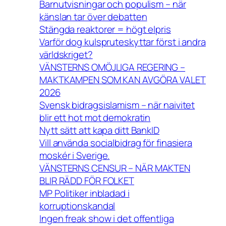
Barnutvisningar och populism – när
känslan tar över debatten
Stängda reaktorer = högt elpris
Varför dog kulspruteskyttar först i andra
världskriget?
VÄNSTERNS OMÖJLIGA REGERING –
MAKTKAMPEN SOM KAN AVGÖRA VALET
2026
Svensk bidragsislamism – när naivitet
blir ett hot mot demokratin
Nytt sätt att kapa ditt BankID
Vill använda socialbidrag för finasiera
moskér i Sverige.
VÄNSTERNS CENSUR – NÄR MAKTEN
BLIR RÄDD FÖR FOLKET
MP Politiker inbladad i
korruptionskandal
Ingen freak show i det offentliga