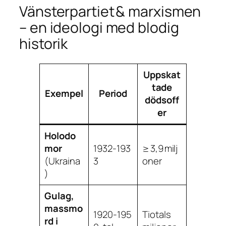
Vänsterpartiet & marxismen
– en ideologi med blodig
historik
Uppskat
tade
Exempel
Period
dödsoff
er
Holodo
mor
1932‑193
≥ 3,9 milj
(Ukraina
3
oner
)
Gulag,
massmo
1920‑195
Tiotals
rd i