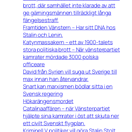
brott, där samhället inte klarade av att
ge gärningsmännen tillräckligt långa
fängelsestraff.
Framtiden Vänstern – Har sitt DNA hos
Stalin och Lenin.
Katynmassakern – ett av 1900-talets
stora politiska brott – När vänsterpartiet
kamrater mördade 3000 polska
officeare
David från Syrien vill suga ut Sverige till
max innan han återvandrar.
Snart kan marxismen bödlar sitta i en
Svensk regering
Hökarängensmordet
Catalinaaffären – när Vänsterpartiet
hjälpte sina kamrater i öst att skjuta ner
ett civilt Svenskt flygplan.
Kriminell V politiker vill göra Stalin Stolt