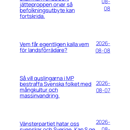
08-
jätteproppen orvar så
08
befolkningsutbyte kan
fortskrida.
2026-
Vem får egentligen kalla vem
för landsförrädare?
08-08
Så vill quslingarna i MP
2026-
bestraffa Svenska folket med
mångkultur och
08-07
massinvandring.
2026-
Vänsterpartiet hatar oss
08-
svenskar och Sverige. Kan S ge