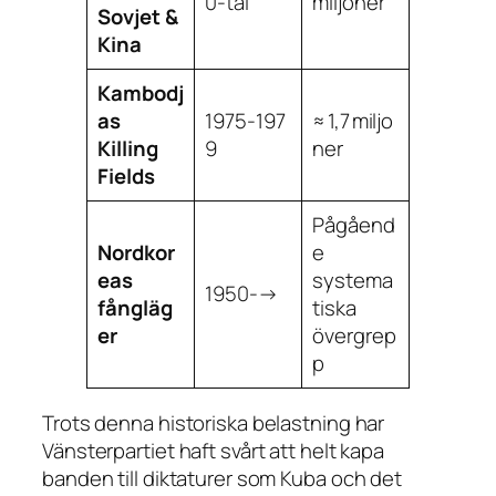
0‑tal
miljoner
Sovjet &
Kina
Kambodj
as
1975‑197
≈ 1,7 miljo
Killing
9
ner
Fields
Pågåend
Nordkor
e
eas
systema
1950‑→
fångläg
tiska
er
övergrep
p
Trots denna historiska belastning har
Vänsterpartiet haft svårt att helt kapa
banden till diktaturer som Kuba och det