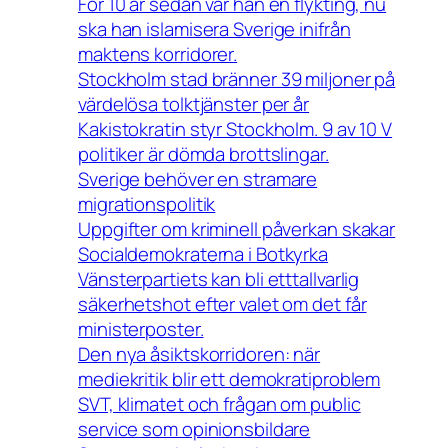
För 10 år sedan var han en flykting, nu
ska han islamisera Sverige inifrån
maktens korridorer.
Stockholm stad bränner 39 miljoner på
värdelösa tolktjänster per år
Kakistokratin styr Stockholm. 9 av 10 V
politiker är dömda brottslingar.
Sverige behöver en stramare
migrationspolitik
Uppgifter om kriminell påverkan skakar
Socialdemokraterna i Botkyrka
Vänsterpartiets kan bli etttallvarlig
säkerhetshot efter valet om det får
ministerposter.
Den nya åsiktskorridoren: när
mediekritik blir ett demokratiproblem
SVT, klimatet och frågan om public
service som opinionsbildare