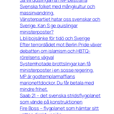
Så vill quslingarna i MP bestraffa
Svenska folket med mångkultur och
massinvandring.
Vänsterpartiet hatar oss svenskar och
Sverige. Kan S ge quislingar
ministerposter?
L bli bojsänke för tidö och Sverige
Efter terrordådet mot Berlin Pride växer
debatten om islamism och HBTQ-
rörelsens vägval
Systemhotade brottslingar kan få
ministerposter i en sosse regering.
MP är godtemplarmaffians
marionettdockor. Du får betala med
mindre frihet.
Saab 21 – det svenska stridsflygplanet
som vände på konstruktionen
Fire Boss – flygplanet som hämtar sitt