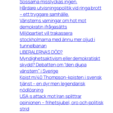
Sossarna misslyckas ingen.
Hårdare utvisningspolitik vid ringa brott
– ett tryggare samhälle.
Vänsterns varningar om hot mot
demokratin ifrågasätts
Miljöpartiet vill trakassera
stockholmarna med ännu mer oljud i
tunnelbanan
LIBERALERNAS DÖD?
Myndighetsaktivism eller demokratiskt
skydd? Debatten om “den djupa
vänstern” i Sverige
Kpist m/40 Thompson-kpisten i svensk
tjänst – en dyr men legendarisk
nödlösning
USA:s attack mot Iran splittrar
opinionen – frihetsjubel, oro och politisk
strid