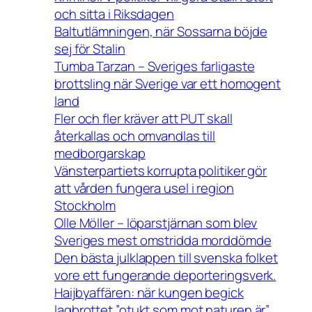
och sitta i Riksdagen
Baltutlämningen, när Sossarna böjde
sej för Stalin
Tumba Tarzan – Sveriges farligaste
brottsling när Sverige var ett homogent
land
Fler och fler kräver att PUT skall
återkallas och omvandlas till
medborgarskap
Vänsterpartiets korrupta politiker gör
att vården fungera usel i region
Stockholm
Olle Möller – löparstjärnan som blev
Sveriges mest omstridda morddömde
Den bästa julklappen till svenska folket
vore ett fungerande deporteringsverk.
Haijbyaffären: när kungen begick
lagbrottet ”otukt som mot naturen är”.