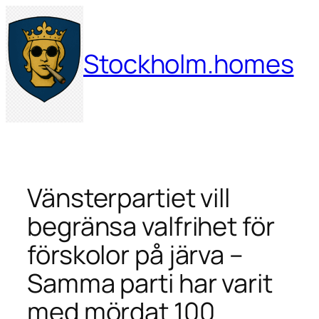
Hoppa
till
innehåll
Stockholm.homes
Vänsterpartiet vill
begränsa valfrihet för
förskolor på järva –
Samma parti har varit
med mördat 100