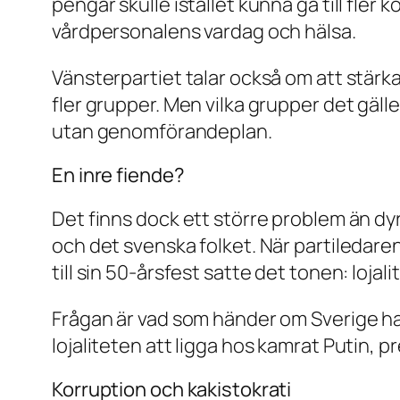
pengar skulle istället kunna gå till fler
vårdpersonalens vardag och hälsa.
Vänsterpartiet talar också om att stär
fler grupper. Men vilka grupper det gäll
utan genomförandeplan.
En inre fiende?
Det finns dock ett större problem än dy
och det svenska folket. När partiledaren
till sin 50-årsfest satte det tonen: lojali
Frågan är vad som händer om Sverige ham
lojaliteten att ligga hos kamrat Putin, 
Korruption och kakistokrati