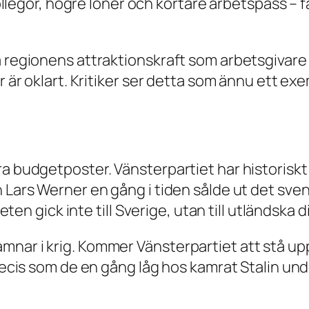
 kollegor, högre löner och kortare arbetspass –
ka regionens attraktionskraft som arbetsgivar
er är oklart. Kritiker ser detta som ännu ett e
ra budgetposter. Vänsterpartiet har historiskt
 Lars Werner en gång i tiden sålde ut det svens
teten gick inte till Sverige, utan till utländska d
nar i krig. Kommer Vänsterpartiet att stå upp
precis som de en gång låg hos kamrat Stalin un