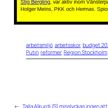
Stig Bergling
, var aktiv inom Vänster
Holger Meins, PKK och Hermas. Spioner
arbetsmiljö
arbetsskor
budget 20
Putin
reformer
Region Stockholm
←
Talla Alkurdi (S) misslyckas ingen att 