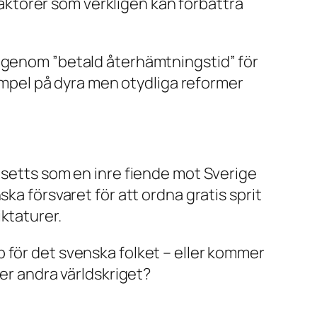
 faktorer som verkligen kan förbättra
e genom ”betald återhämtningstid” för
xempel på dyra men otydliga reformer
 setts som en inre fiende mot Sverige
ka försvaret för att ordna gratis sprit
iktaturer.
 för det svenska folket – eller kommer
der andra världskriget?