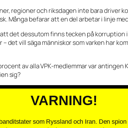
muner, regioner och riksdagen inte bara driver
isk. Många befarar att en del arbetar i linje 
 att det dessutom finns tecken på korruption i 
r – det vill säga människor som varken har kom
 procent av alla VPK-medlemmar var antingen K
ien sig?
VARNING!
 banditstater som Ryssland och Iran. Den spion 