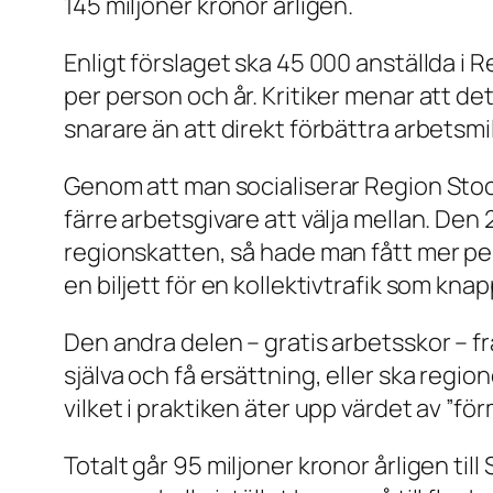
145 miljoner kronor årligen.
Enligt förslaget ska 45 000 anställda i
per person och år. Kritiker menar att de
snarare än att direkt förbättra arbetsmil
Genom att man socialiserar Region Stockh
färre arbetsgivare att välja mellan. Den
regionskatten, så hade man fått mer pe
en biljett för en kollektivtrafik som kna
Den andra delen – gratis arbetsskor – f
själva och få ersättning, eller ska regi
vilket i praktiken äter upp värdet av ”fö
Totalt går 95 miljoner kronor årligen ti