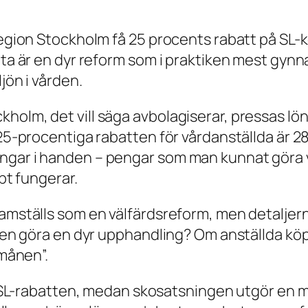
 Region Stockholm få 25 procents rabatt på SL-
tta är en dyr reform som i praktiken mest gynn
jön i vården.
olm, det vill säga avbolagiserar, pressas löne
 25-procentiga rabatten för vårdanställda är 28
ngar i handen – pengar som man kunnat göra v
ppt fungerar.
ramställs som en välfärdsreform, men detaljer
onen göra en dyr upphandling? Om anställda köp
rmånen”.
ll SL-rabatten, medan skosatsningen utgör en mi