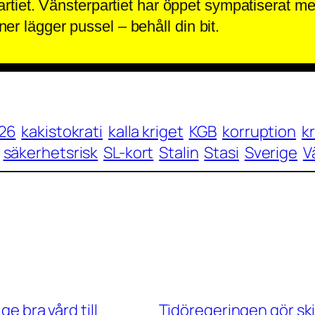
partiet. Vänsterpartiet har öppet sympatiserat
 lägger pussel – behåll din bit.
26
kakistokrati
kalla kriget
KGB
korruption
kr
säkerhetsrisk
SL-kort
Stalin
Stasi
Sverige
V
ge bra vård till
Tidöregeringen gör ski