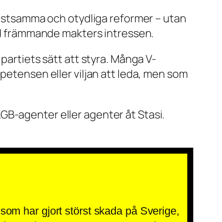
 kostsamma och otydliga reformer – utan
med främmande makters intressen.
partiets sätt att styra. Många V-
petensen eller viljan att leda, men som
GB-agenter eller agenter åt Stasi.
som har gjort störst skada på Sverige,