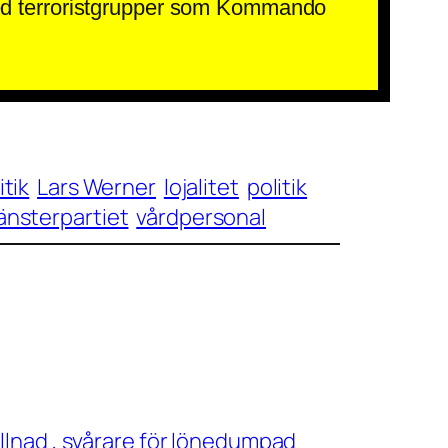
 med terroristgrupper som Kommando
itik
Lars Werner
lojalitet
politik
änsterpartiet
vårdpersonal
llnad , svårare för lönedumpad