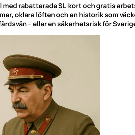
al med rabatterade SL-kort och gratis arbe
er, oklara löften och en historik som väcke
färdsvän – eller en säkerhetsrisk för Sverig