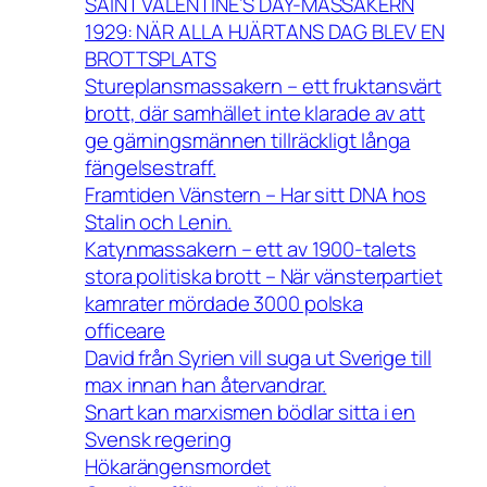
SAINT VALENTINE’S DAY-MASSAKERN
1929: NÄR ALLA HJÄRTANS DAG BLEV EN
BROTTSPLATS
Stureplansmassakern – ett fruktansvärt
brott, där samhället inte klarade av att
ge gärningsmännen tillräckligt långa
fängelsestraff.
Framtiden Vänstern – Har sitt DNA hos
Stalin och Lenin.
Katynmassakern – ett av 1900-talets
stora politiska brott – När vänsterpartiet
kamrater mördade 3000 polska
officeare
David från Syrien vill suga ut Sverige till
max innan han återvandrar.
Snart kan marxismen bödlar sitta i en
Svensk regering
Hökarängensmordet