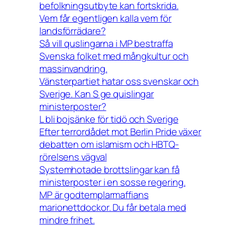
befolkningsutbyte kan fortskrida.
Vem får egentligen kalla vem för
landsförrädare?
Så vill quslingarna i MP bestraffa
Svenska folket med mångkultur och
massinvandring.
Vänsterpartiet hatar oss svenskar och
Sverige. Kan S ge quislingar
ministerposter?
L bli bojsänke för tidö och Sverige
Efter terrordådet mot Berlin Pride växer
debatten om islamism och HBTQ-
rörelsens vägval
Systemhotade brottslingar kan få
ministerposter i en sosse regering.
MP är godtemplarmaffians
marionettdockor. Du får betala med
mindre frihet.