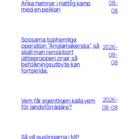
08-
Anka hamnar i nattlig kamp
med en pelikan
08
Sossarna tophemliga
operation ”Änglamakerska”, så
2026-
skall man rensa bort
08-
jätteproppen orvar så
08
befolkningsutbyte kan
fortskrida.
2026-
Vem får egentligen kalla vem
för landsförrädare?
08-08
Så vill quslingarna i MP