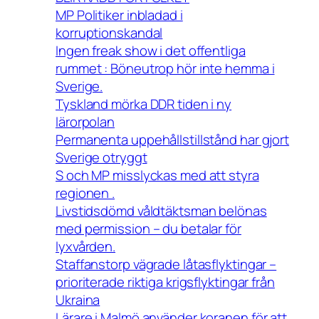
MP Politiker inbladad i
korruptionskandal
Ingen freak show i det offentliga
rummet : Böneutrop hör inte hemma i
Sverige.
Tyskland mörka DDR tiden i ny
lärorpolan
Permanenta uppehållstillstånd har gjort
Sverige otryggt
S och MP misslyckas med att styra
regionen .
Livstidsdömd våldtäktsman belönas
med permission – du betalar för
lyxvården.
Staffanstorp vägrade låtasflyktingar –
prioriterade riktiga krigsflyktingar från
Ukraina
Lärare i Malmö använder koranen för att