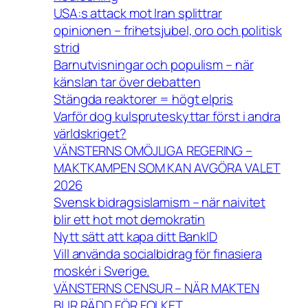
USA:s attack mot Iran splittrar
opinionen – frihetsjubel, oro och politisk
strid
Barnutvisningar och populism – när
känslan tar över debatten
Stängda reaktorer = högt elpris
Varför dog kulspruteskyttar först i andra
världskriget?
VÄNSTERNS OMÖJLIGA REGERING –
MAKTKAMPEN SOM KAN AVGÖRA VALET
2026
Svensk bidragsislamism – när naivitet
blir ett hot mot demokratin
Nytt sätt att kapa ditt BankID
Vill använda socialbidrag för finasiera
moskér i Sverige.
VÄNSTERNS CENSUR – NÄR MAKTEN
BLIR RÄDD FÖR FOLKET