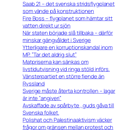
Saab 21 – det svenska stridsflygplanet
som vände på konstruktionen
Fire Boss – flygplanet som hämtar sitt
vatten direkt ur sjön
När staten började slå tillbaka – därför
minskar gängvåldet i Sverige
Ytterligare en korruptionskandal inom
MP. ”Tar det aldrig slut”
Matpriserna kan sänkas om
livstidutvisning vid ringa stöld införs.
Vänsterpartiet en större fiende än
Ryssland
Sverige måste återta kontrollen – lagar
är inte ”angiveri”
Avskaffade av spårbyte , guds gåva till
Svenska folket.
Polishat och Palestinaaktivism väcker
frågor om gränsen mellan protest och