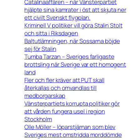
Catalinaaffären – när Vänsterpartiet
hjälpte sina kamrater i öst att skjuta ner
ett civilt Svenskt flygplan.
Kriminell V politiker vill göra Stalin Stolt
och sitta i Riksdagen
Baltutlämningen, när Sossarna böjde
sej för Stalin
Tumba Tarzan – Sveriges farligaste
brottsling när Sverige var ett homogent
land
Fler och fler kräver att PUT skall
återkallas och omvandlas till
medborgarskap
Vänsterpartiets korrupta politiker gör
att vården fungera usel i region
Stockholm
Olle Möller – löparstjärnan som blev
Sveriges mest omstridda morddömde