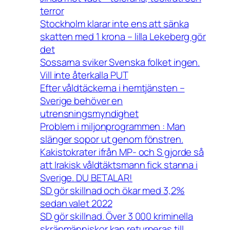
terror
Stockholm klarar inte ens att sänka
skatten med 1 krona – lilla Lekeberg gör
det
Sossarna sviker Svenska folket ingen.
Vill inte återkalla PUT
Efter våldtäckerna i hemtjänsten –
Sverige behöver en
utrensningsmyndighet
Problem i miljonprogrammen : Man
slänger sopor ut genom fönstren.
Kakistokrater ifrån MP- och S gjorde så
att Irakisk våldtäktsmann fick stanna i
Sverige. DU BETALAR!
SD gör skillnad och ökar med 3,2%
sedan valet 2022
SD gör skillnad. Över 3 000 kriminella
skräpmänniskor kan returneras till