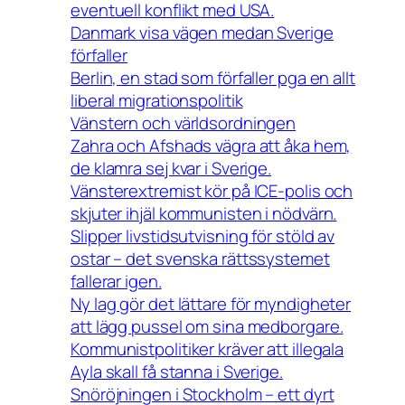
eventuell konflikt med USA.
Danmark visa vägen medan Sverige
förfaller
Berlin, en stad som förfaller pga en allt
liberal migrationspolitik
Vänstern och världsordningen
Zahra och Afshads vägra att åka hem,
de klamra sej kvar i Sverige.
Vänsterextremist kör på ICE-polis och
skjuter ihjäl kommunisten i nödvärn.
Slipper livstidsutvisning för stöld av
ostar – det svenska rättssystemet
fallerar igen.
Ny lag gör det lättare för myndigheter
att lägg pussel om sina medborgare.
Kommunistpolitiker kräver att illegala
Ayla skall få stanna i Sverige.
Snöröjningen i Stockholm – ett dyrt