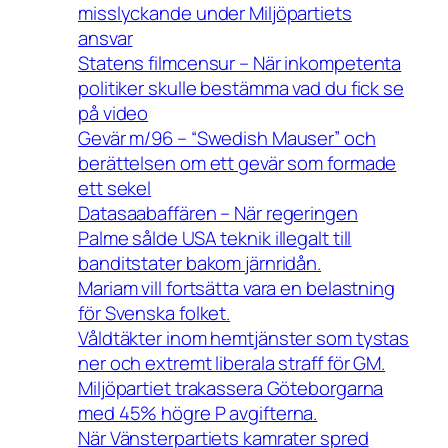
misslyckande under Miljöpartiets
ansvar
Statens filmcensur – När inkompetenta
politiker skulle bestämma vad du fick se
på video
Gevär m/96 – “Swedish Mauser” och
berättelsen om ett gevär som formade
ett sekel
Datasaabaffären – När regeringen
Palme sålde USA teknik illegalt till
banditstater bakom järnridån.
Mariam vill fortsätta vara en belastning
för Svenska folket.
Våldtäkter inom hemtjänster som tystas
ner och extremt liberala straff för GM.
Miljöpartiet trakassera Göteborgarna
med 45% högre P avgifterna.
När Vänsterpartiets kamrater spred