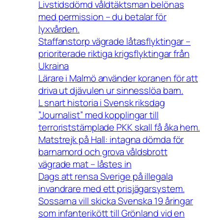
Livstidsdömd våldtäktsman belönas
med permission – du betalar för
lyxvården.
Staffanstorp vägrade låtasflyktingar –
prioriterade riktiga krigsflyktingar från
Ukraina
Lärare i Malmö använder koranen för att
driva ut djävulen ur sinnesslöa barn.
L snart historia i Svensk riksdag
”Journalist” med kopplingar till
terroriststämplade PKK skall få åka hem.
Matstrejk på Hall: intagna dömda för
barnamord och grova våldsbrott
vägrade mat – låstes in
Dags att rensa Sverige på illegala
invandrare med ett prisjägarsystem.
Sossarna vill skicka Svenska 19 åringar
som infanterikött till Grönland vid en