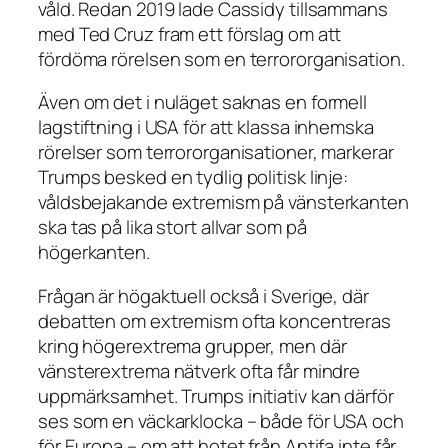
våld. Redan 2019 lade Cassidy tillsammans
med Ted Cruz fram ett förslag om att
fördöma rörelsen som en terrororganisation.
Även om det i nuläget saknas en formell
lagstiftning i USA för att klassa inhemska
rörelser som terrororganisationer, markerar
Trumps besked en tydlig politisk linje:
våldsbejakande extremism på vänsterkanten
ska tas på lika stort allvar som på
högerkanten.
Frågan är högaktuell också i Sverige, där
debatten om extremism ofta koncentreras
kring högerextrema grupper, men där
vänsterextrema nätverk ofta får mindre
uppmärksamhet. Trumps initiativ kan därför
ses som en väckarklocka – både för USA och
för Europa – om att hotet från Antifa inte får