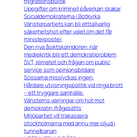
migrationspolitik
Uppgifter om kriminell påverkan skakar
Socialdemokraterna i Botkyrka
Vänsterpartiets kan bli etttallvarlig
säkerhetshot efter valet om det får
ministerposter.
Den nya åsiktskorridoren: när
mediekritik blir ett demokratiproblem
SVT, klimatet och frågan om public
service som opinionsbildare
Sossarna misslyckas ingen.
Hårdare utvisningspolitik vid ringa brott
– ett tryggare samhälle.
Vänsterns varningar om hot mot
demokratin ifrågasätts
Miljöpartiet vill trakassera
stockholmarna med ännu mer oljud i
tunnelbanan