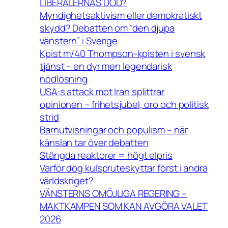
LIBERALERNAS DÖD?
Myndighetsaktivism eller demokratiskt
skydd? Debatten om “den djupa
vänstern” i Sverige
Kpist m/40 Thompson-kpisten i svensk
tjänst – en dyr men legendarisk
nödlösning
USA:s attack mot Iran splittrar
opinionen – frihetsjubel, oro och politisk
strid
Barnutvisningar och populism – när
känslan tar över debatten
Stängda reaktorer = högt elpris
Varför dog kulspruteskyttar först i andra
världskriget?
VÄNSTERNS OMÖJLIGA REGERING –
MAKTKAMPEN SOM KAN AVGÖRA VALET
2026