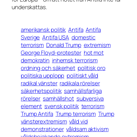
underskattas.
amerikansk politik
Antifa
Antifa
Sverige
Antifa USA
domestic
terrorism
Donald Trump
extremism
George Floyd-protester
hot mot
demokratin
inhemsk terrorism
ordning och säkerhet
politisk oro
politiska upplopp
politiskt våld
radikal vänster
radikala rörelser
säkerhetspolitik
samhällsfarliga
rörelser
samhällshot
subversiva
element
svensk politik
terrorism
Trump Antifa
Trump terrorism
Trump
vänsterextremism
våld vid
demonstrationer
våldsam aktivism
våldsbejakande extremism