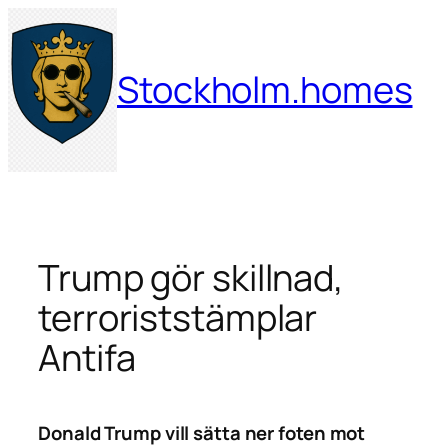
Hoppa
till
innehåll
Stockholm.homes
Trump gör skillnad,
terroriststämplar
Antifa
Donald Trump vill sätta ner foten mot