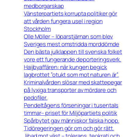
medborgarskap
Vänsterpartiets korrupta politiker gör
att vården fungera usel i region
Stockholm
Olle Möller – löparstjärnan som blev
Sveriges mest omstridda morddömde
Den bästa julklappen till svenska folket
vore ett fungerande deporteringsverk.
Haijbyaffären: när kungen begick
lagbrottet ”otukt som mot naturen är”.
Kriminalvården slösar med skattepegar
på lyxiga transporter av mördare och
pedofiler.
Pendeltågens förseningar i tusentals
timmar– priset för Miljöpartiets politik
Spårbytet gav människor falska hopp.
Tidöregeringen gör om och gör rätt.
Jihad mot väst – tolerans, teokrati och