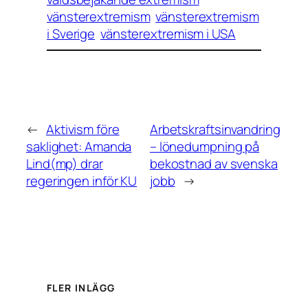
vänsterextremism
vänsterextremism
i Sverige
vänsterextremism i USA
←
Aktivism före
Arbetskraftsinvandring
saklighet: Amanda
– lönedumpning på
Lind(mp) drar
bekostnad av svenska
regeringen inför KU
jobb
→
FLER INLÄGG