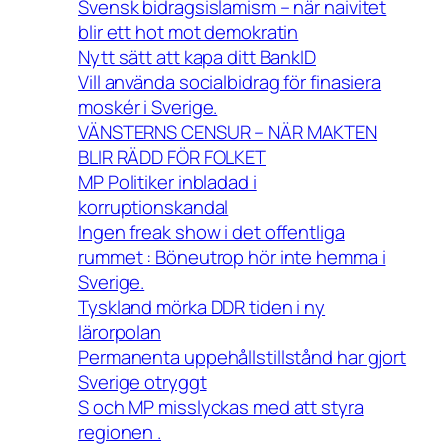
Svensk bidragsislamism – när naivitet
blir ett hot mot demokratin
Nytt sätt att kapa ditt BankID
Vill använda socialbidrag för finasiera
moskér i Sverige.
VÄNSTERNS CENSUR – NÄR MAKTEN
BLIR RÄDD FÖR FOLKET
MP Politiker inbladad i
korruptionskandal
Ingen freak show i det offentliga
rummet : Böneutrop hör inte hemma i
Sverige.
Tyskland mörka DDR tiden i ny
lärorpolan
Permanenta uppehållstillstånd har gjort
Sverige otryggt
S och MP misslyckas med att styra
regionen .