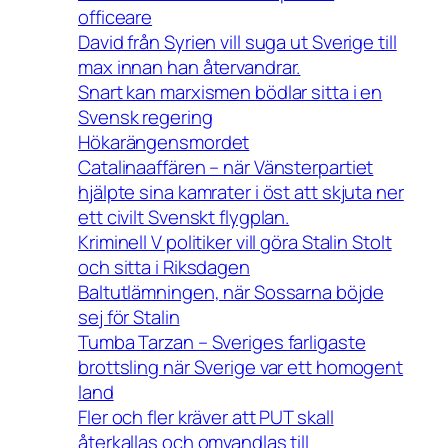
officeare
David från Syrien vill suga ut Sverige till
max innan han återvandrar.
Snart kan marxismen bödlar sitta i en
Svensk regering
Hökarängensmordet
Catalinaaffären – när Vänsterpartiet
hjälpte sina kamrater i öst att skjuta ner
ett civilt Svenskt flygplan.
Kriminell V politiker vill göra Stalin Stolt
och sitta i Riksdagen
Baltutlämningen, när Sossarna böjde
sej för Stalin
Tumba Tarzan – Sveriges farligaste
brottsling när Sverige var ett homogent
land
Fler och fler kräver att PUT skall
återkallas och omvandlas till