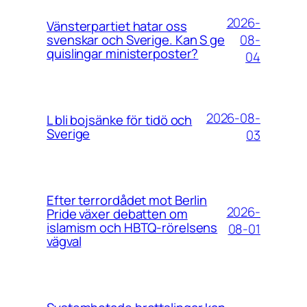
2026-
Vänsterpartiet hatar oss
08-
svenskar och Sverige. Kan S ge
quislingar ministerposter?
04
2026-08-
L bli bojsänke för tidö och
Sverige
03
Efter terrordådet mot Berlin
2026-
Pride växer debatten om
islamism och HBTQ-rörelsens
08-01
vägval