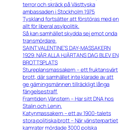
terror och skräck på Västtyska
ambassaden i Stockholm 1975
Tyskland fortsätter att förstöras med en
allt för liberal asylpolitik.
Så kan samhället skydda sej emot onda
transmördare.
SAINT VALENTINE’S DAY-MASSAKERN
1929: NÄR ALLA HJÄRTANS DAG BLEV EN
BROTTSPLATS
Stureplansmassakern – ett fruktansvärt
brott, där samhället inte klarade av att
ge gärningsmännen tillräckligt långa
fängelsestraff.
Framtiden Vänstern – Har sitt DNA hos
Stalin och Lenin.
Katynmassakern – ett av 1900-talets
stora politiska brott – När vänsterpartiet
kamrater mördade 3000 polska