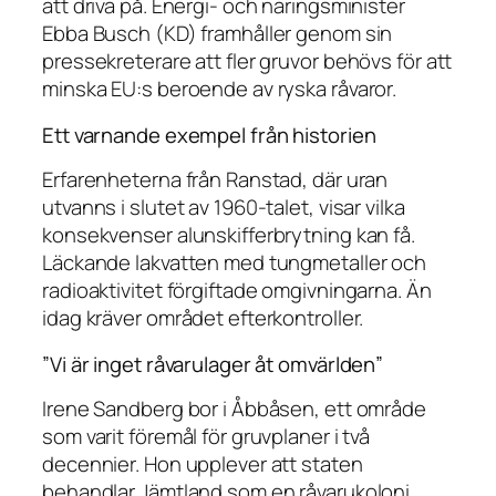
att driva på. Energi- och näringsminister
Ebba Busch (KD) framhåller genom sin
pressekreterare att fler gruvor behövs för att
minska EU:s beroende av ryska råvaror.
Ett varnande exempel från historien
Erfarenheterna från Ranstad, där uran
utvanns i slutet av 1960-talet, visar vilka
konsekvenser alunskifferbrytning kan få.
Läckande lakvatten med tungmetaller och
radioaktivitet förgiftade omgivningarna. Än
idag kräver området efterkontroller.
”Vi är inget råvarulager åt omvärlden”
Irene Sandberg bor i Åbbåsen, ett område
som varit föremål för gruvplaner i två
decennier. Hon upplever att staten
behandlar Jämtland som en råvarukoloni.