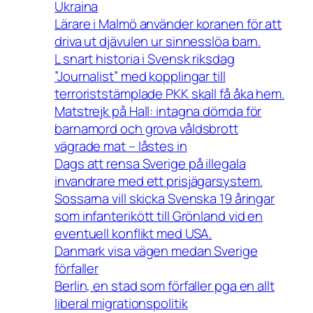
Ukraina
Lärare i Malmö använder koranen för att
driva ut djävulen ur sinnesslöa barn.
L snart historia i Svensk riksdag
”Journalist” med kopplingar till
terroriststämplade PKK skall få åka hem.
Matstrejk på Hall: intagna dömda för
barnamord och grova våldsbrott
vägrade mat – låstes in
Dags att rensa Sverige på illegala
invandrare med ett prisjägarsystem.
Sossarna vill skicka Svenska 19 åringar
som infanterikött till Grönland vid en
eventuell konflikt med USA.
Danmark visa vägen medan Sverige
förfaller
Berlin, en stad som förfaller pga en allt
liberal migrationspolitik