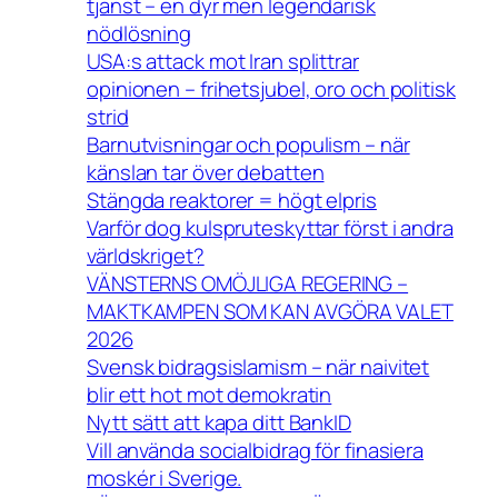
tjänst – en dyr men legendarisk
nödlösning
USA:s attack mot Iran splittrar
opinionen – frihetsjubel, oro och politisk
strid
Barnutvisningar och populism – när
känslan tar över debatten
Stängda reaktorer = högt elpris
Varför dog kulspruteskyttar först i andra
världskriget?
VÄNSTERNS OMÖJLIGA REGERING –
MAKTKAMPEN SOM KAN AVGÖRA VALET
2026
Svensk bidragsislamism – när naivitet
blir ett hot mot demokratin
Nytt sätt att kapa ditt BankID
Vill använda socialbidrag för finasiera
moskér i Sverige.