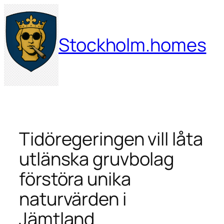
Hoppa
till
innehåll
Stockholm.homes
Tidöregeringen vill låta
utlänska gruvbolag
förstöra unika
naturvärden i
Jämtland