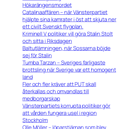
Hökarängensmordet
Catalinaaffären – när Vänsterpartiet
hjälpte sina kamrater i öst att skjuta ner
ett civilt Svenskt flygplan.
Kriminell V politiker vill göra Stalin Stolt
och sitta i Riksdagen
Baltutlämningen, när Sossarna böjde
sej för Stalin
Tumba Tarzan – Sveriges farligaste
brottsling när Sverige var ett homogent
land
Fler och fler kräver att PUT skall
återkallas och omvandlas till
medborgarskap
Vänsterpartiets korrupta politiker gör
att vården fungera usel i region
Stockholm
Olle Möller – löparstjärnan som blev