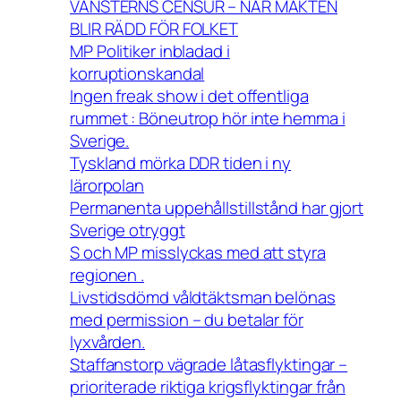
VÄNSTERNS CENSUR – NÄR MAKTEN
BLIR RÄDD FÖR FOLKET
MP Politiker inbladad i
korruptionskandal
Ingen freak show i det offentliga
rummet : Böneutrop hör inte hemma i
Sverige.
Tyskland mörka DDR tiden i ny
lärorpolan
Permanenta uppehållstillstånd har gjort
Sverige otryggt
S och MP misslyckas med att styra
regionen .
Livstidsdömd våldtäktsman belönas
med permission – du betalar för
lyxvården.
Staffanstorp vägrade låtasflyktingar –
prioriterade riktiga krigsflyktingar från