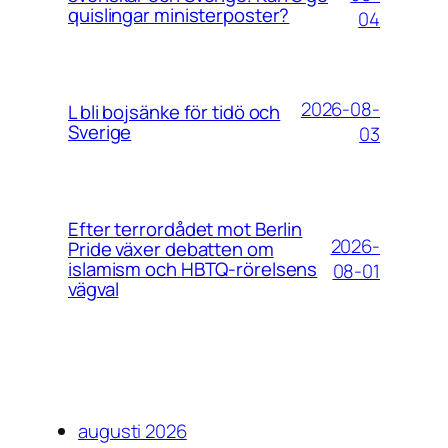
quislingar ministerposter?
04
2026-08-
L bli bojsänke för tidö och
Sverige
03
Efter terrordådet mot Berlin
2026-
Pride växer debatten om
islamism och HBTQ-rörelsens
08-01
vägval
augusti 2026