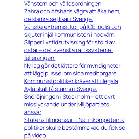
Vänstern och världsordningen
Zahra och Afshads vägra att åka hem,
de klamra sej kvar i Sverige.
Vänsterextremist kör på ICE-polis och
skjuter ihjäl kommunisten i nödvärn.
Slipper livstidsutvisning för stöld av
ostar – det svenska rättssystemet
fallerar igen.
Ny lag gör det lättare för myndigheter
att lägg pussel om sina medborgare.
Kommunistpolitiker kräver att illegala
Ayla skall få stanna i Sverige.
Snöröjningen i Stockholm – ett dyrt
misslyckande under Miljöpartiets
ansvar
Statens filmcensur – När inkompetenta
politiker skulle bestämma vad du fick se
på video