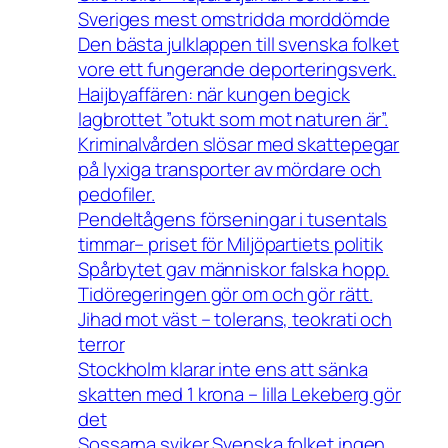
Sveriges mest omstridda morddömde
Den bästa julklappen till svenska folket
vore ett fungerande deporteringsverk.
Haijbyaffären: när kungen begick
lagbrottet ”otukt som mot naturen är”.
Kriminalvården slösar med skattepegar
på lyxiga transporter av mördare och
pedofiler.
Pendeltågens förseningar i tusentals
timmar– priset för Miljöpartiets politik
Spårbytet gav människor falska hopp.
Tidöregeringen gör om och gör rätt.
Jihad mot väst – tolerans, teokrati och
terror
Stockholm klarar inte ens att sänka
skatten med 1 krona – lilla Lekeberg gör
det
Sossarna sviker Svenska folket ingen.