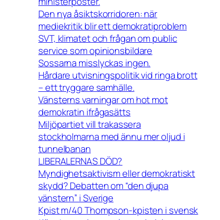
ministerposter.
Den nya åsiktskorridoren: när
mediekritik blir ett demokratiproblem
SVT, klimatet och frågan om public
service som opinionsbildare
Sossarna misslyckas ingen.
Hårdare utvisningspolitik vid ringa brott
– ett tryggare samhälle.
Vänsterns varningar om hot mot
demokratin ifrågasätts
Miljöpartiet vill trakassera
stockholmarna med ännu mer oljud i
tunnelbanan
LIBERALERNAS DÖD?
Myndighetsaktivism eller demokratiskt
skydd? Debatten om “den djupa
vänstern” i Sverige
Kpist m/40 Thompson-kpisten i svensk