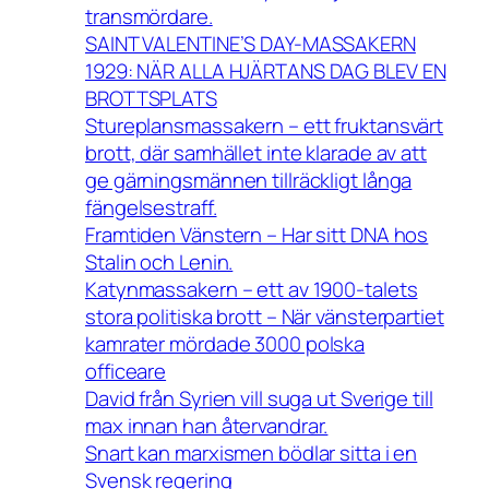
transmördare.
SAINT VALENTINE’S DAY-MASSAKERN
1929: NÄR ALLA HJÄRTANS DAG BLEV EN
BROTTSPLATS
Stureplansmassakern – ett fruktansvärt
brott, där samhället inte klarade av att
ge gärningsmännen tillräckligt långa
fängelsestraff.
Framtiden Vänstern – Har sitt DNA hos
Stalin och Lenin.
Katynmassakern – ett av 1900-talets
stora politiska brott – När vänsterpartiet
kamrater mördade 3000 polska
officeare
David från Syrien vill suga ut Sverige till
max innan han återvandrar.
Snart kan marxismen bödlar sitta i en
Svensk regering