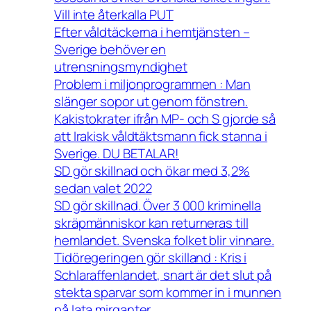
Vill inte återkalla PUT
Efter våldtäckerna i hemtjänsten –
Sverige behöver en
utrensningsmyndighet
Problem i miljonprogrammen : Man
slänger sopor ut genom fönstren.
Kakistokrater ifrån MP- och S gjorde så
att Irakisk våldtäktsmann fick stanna i
Sverige. DU BETALAR!
SD gör skillnad och ökar med 3,2%
sedan valet 2022
SD gör skillnad. Över 3 000 kriminella
skräpmänniskor kan returneras till
hemlandet. Svenska folket blir vinnare.
Tidöregeringen gör skilland : Kris i
Schlaraffenlandet, snart är det slut på
stekta sparvar som kommer in i munnen
på lata mirganter