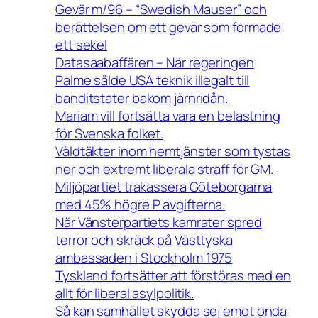
Gevär m/96 – “Swedish Mauser” och
berättelsen om ett gevär som formade
ett sekel
Datasaabaffären – När regeringen
Palme sålde USA teknik illegalt till
banditstater bakom järnridån.
Mariam vill fortsätta vara en belastning
för Svenska folket.
Våldtäkter inom hemtjänster som tystas
ner och extremt liberala straff för GM.
Miljöpartiet trakassera Göteborgarna
med 45% högre P avgifterna.
När Vänsterpartiets kamrater spred
terror och skräck på Västtyska
ambassaden i Stockholm 1975
Tyskland fortsätter att förstöras med en
allt för liberal asylpolitik.
Så kan samhället skydda sej emot onda