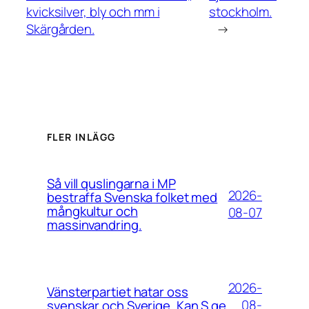
kvicksilver, bly och mm i
stockholm.
Skärgården.
→
FLER INLÄGG
Så vill quslingarna i MP
2026-
bestraffa Svenska folket med
mångkultur och
08-07
massinvandring.
2026-
Vänsterpartiet hatar oss
08-
svenskar och Sverige. Kan S ge