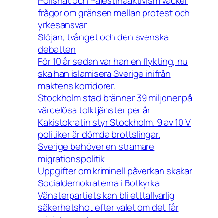
Polishat och Palestinaaktivism väcker
frågor om gränsen mellan protest och
yrkesansvar
Slöjan, tvånget och den svenska
debatten
För 10 år sedan var han en flykting, nu
ska han islamisera Sverige inifrån
maktens korridorer.
Stockholm stad bränner 39 miljoner på
värdelösa tolktjänster per år
Kakistokratin styr Stockholm. 9 av 10 V
politiker är dömda brottslingar.
Sverige behöver en stramare
migrationspolitik
Uppgifter om kriminell påverkan skakar
Socialdemokraterna i Botkyrka
Vänsterpartiets kan bli etttallvarlig
säkerhetshot efter valet om det får