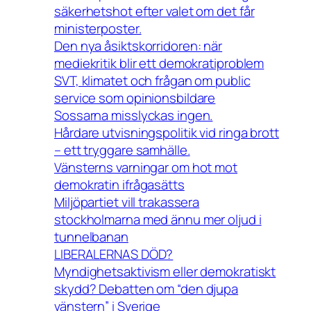
säkerhetshot efter valet om det får
ministerposter.
Den nya åsiktskorridoren: när
mediekritik blir ett demokratiproblem
SVT, klimatet och frågan om public
service som opinionsbildare
Sossarna misslyckas ingen.
Hårdare utvisningspolitik vid ringa brott
– ett tryggare samhälle.
Vänsterns varningar om hot mot
demokratin ifrågasätts
Miljöpartiet vill trakassera
stockholmarna med ännu mer oljud i
tunnelbanan
LIBERALERNAS DÖD?
Myndighetsaktivism eller demokratiskt
skydd? Debatten om “den djupa
vänstern” i Sverige