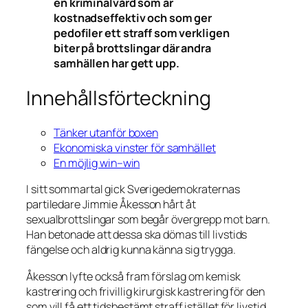
en kriminalvård som är
kostnadseffektiv och som ger
pedofiler ett straff som verkligen
biter på brottslingar där andra
samhällen har gett upp.
Innehållsförteckning
Tänker utanför boxen
Ekonomiska vinster för samhället
En möjlig win–win
I sitt sommartal gick Sverigedemokraternas
partiledare Jimmie Åkesson hårt åt
sexualbrottslingar som begår övergrepp mot barn.
Han betonade att dessa ska dömas till livstids
fängelse och aldrig kunna känna sig trygga.
Åkesson lyfte också fram förslag om kemisk
kastrering och frivillig kirurgisk kastrering för den
som vill få ett tidsbestämt straff istället för livstid.