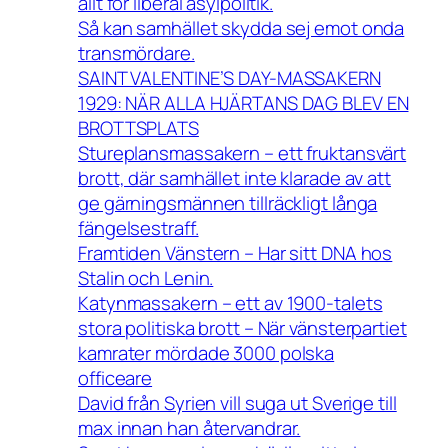
allt för liberal asylpolitik.
Så kan samhället skydda sej emot onda
transmördare.
SAINT VALENTINE’S DAY-MASSAKERN
1929: NÄR ALLA HJÄRTANS DAG BLEV EN
BROTTSPLATS
Stureplansmassakern – ett fruktansvärt
brott, där samhället inte klarade av att
ge gärningsmännen tillräckligt långa
fängelsestraff.
Framtiden Vänstern – Har sitt DNA hos
Stalin och Lenin.
Katynmassakern – ett av 1900-talets
stora politiska brott – När vänsterpartiet
kamrater mördade 3000 polska
officeare
David från Syrien vill suga ut Sverige till
max innan han återvandrar.