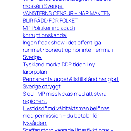
moskér i Sverige.
VÄNSTERNS CENSUR – NÄR MAKTEN
BLIR RÄDD FÖR FOLKET
MP Politiker inbladad i
korruptionskandal
Ingen freak show i det offentliga
rummet : Böneutrop hör inte hemma i
Sverige.
Tyskland mörka DDR tiden i ny
lärorpolan
Permanenta uppehållstillstånd har gjort
Sverige otryggt
S och MP misslyckas med att styra
regionen .
Livstidsdömd våldtäktsman belönas
med permission – du betalar för
lyxvården.
Staffanstorp vägrade låtasflyktingar –