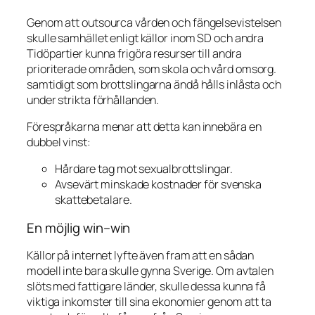
Genom att outsourca vården och fängelsevistelsen
skulle samhället enligt källor inom SD och andra
Tidöpartier kunna frigöra resurser till andra
prioriterade områden, som skola och vård omsorg.
samtidigt som brottslingarna ändå hålls inlåsta och
under strikta förhållanden.
Förespråkarna menar att detta kan innebära en
dubbel vinst:
Hårdare tag mot sexualbrottslingar.
Avsevärt minskade kostnader för svenska
skattebetalare.
En möjlig win–win
Källor på internet lyfte även fram att en sådan
modell inte bara skulle gynna Sverige. Om avtalen
slöts med fattigare länder, skulle dessa kunna få
viktiga inkomster till sina ekonomier genom att ta