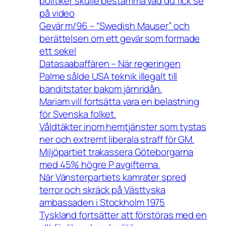
politiker skulle bestämma vad du fick se
på video
Gevär m/96 – “Swedish Mauser” och
berättelsen om ett gevär som formade
ett sekel
Datasaabaffären – När regeringen
Palme sålde USA teknik illegalt till
banditstater bakom järnridån.
Mariam vill fortsätta vara en belastning
för Svenska folket.
Våldtäkter inom hemtjänster som tystas
ner och extremt liberala straff för GM.
Miljöpartiet trakassera Göteborgarna
med 45% högre P avgifterna.
När Vänsterpartiets kamrater spred
terror och skräck på Västtyska
ambassaden i Stockholm 1975
Tyskland fortsätter att förstöras med en