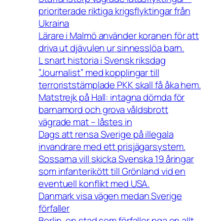
prioriterade riktiga krigsflyktingar från
Ukraina
Lärare i Malmö använder koranen för att
driva ut djävulen ur sinnesslöa barn.
L snart historia i Svensk riksdag
”Journalist” med kopplingar till
terroriststämplade PKK skall få åka hem.
Matstrejk på Hall: intagna dömda för
barnamord och grova våldsbrott
vägrade mat – låstes in
Dags att rensa Sverige på illegala
invandrare med ett prisjägarsystem.
Sossarna vill skicka Svenska 19 åringar
som infanterikött till Grönland vid en
eventuell konflikt med USA.
Danmark visa vägen medan Sverige
förfaller
Berlin, en stad som förfaller pga en allt