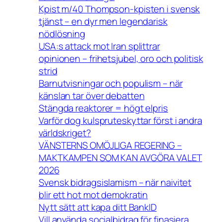
Kpist m/40 Thompson-kpisten i svensk
tjänst – en dyr men legendarisk
nödlösning
USA:s attack mot Iran splittrar
opinionen – frihetsjubel, oro och politisk
strid
Barnutvisningar och populism – när
känslan tar över debatten
Stängda reaktorer = högt elpris
Varför dog kulspruteskyttar först i andra
världskriget?
VÄNSTERNS OMÖJLIGA REGERING –
MAKTKAMPEN SOM KAN AVGÖRA VALET
2026
Svensk bidragsislamism – när naivitet
blir ett hot mot demokratin
Nytt sätt att kapa ditt BankID
Vill använda socialbidrag för finasiera