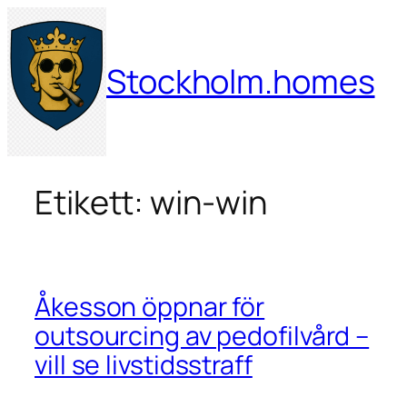
Hoppa
till
innehåll
Stockholm.homes
Etikett:
win-win
Åkesson öppnar för
outsourcing av pedofilvård –
vill se livstidsstraff