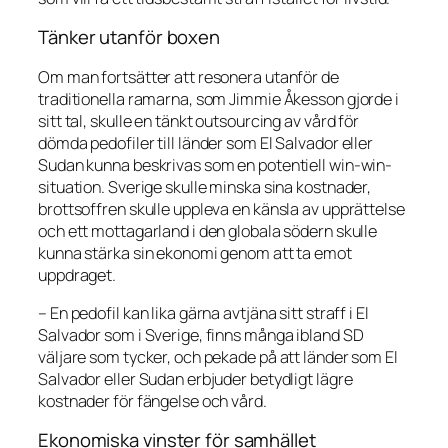
Tänker utanför boxen
Om man fortsätter att resonera utanför de
traditionella ramarna, som Jimmie Åkesson gjorde i
sitt tal, skulle en tänkt outsourcing av vård för
dömda pedofiler till länder som El Salvador eller
Sudan kunna beskrivas som en potentiell win-win-
situation. Sverige skulle minska sina kostnader,
brottsoffren skulle uppleva en känsla av upprättelse
och ett mottagarland i den globala södern skulle
kunna stärka sin ekonomi genom att ta emot
uppdraget.
– En pedofil kan lika gärna avtjäna sitt straff i El
Salvador som i Sverige, finns många ibland SD
väljare som tycker, och pekade på att länder som El
Salvador eller Sudan erbjuder betydligt lägre
kostnader för fängelse och vård.
Ekonomiska vinster för samhället