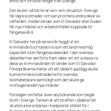
emot och förvalta fångar från Sverige.
Det skulle i så fall bli en win–win-situation: Sverige
får lägre kostnader och kan prioritera andra delar av
välfärden, medan länder som El Salvador eller Sudan
får nya intäkter och arbetstillfällen kopplade till
fängelsevård.
El Salvador har på senare år byggt ut sin
kriminalvård och beskrivs som ett land med hög
kapacitet inom fängelseväsendet. I den svenska
debatten har det förts fram idéer om att outsourca
delar av kriminalvården till länder som El Salvador.
Förespråkarna menar att ett sådant upplägg skulle
kunna minska kostnaderna för svenska
skattebetalare samtidigt som det skulle ge
mottagarlandet nya intäkter.
Förslagen omfattar även asylsökande som begår
brott i Sverige. Tanken är att straffen i sådana fall
skulle kunna avtjänas i tredjeland i stället för i