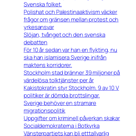
Svenska folket.
Polishat och Palestinaaktivism väcker
frågor om gränsen mellan protest och
yrkesansvar
Slöjan, tvånget och den svenska
debatten
För 10 år sedan var han en flykting, nu
ska han islamisera Sverige inifrån
maktens korridorer.
Stockholm stad bränner 39 miljoner på
värdelösa tolktjänster per år
Kakistokratin styr Stockholm. 9 av 10 V
politiker är dömda brottslingar.
Sverige behöver en stramare
migrationspolitik
Uppgifter om kriminell påverkan skakar
Socialdemokraterna i Botkyrka
Vänsterpartiets kan bli etttallvarlig