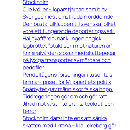
Stockholm
Olle Möller – löparstjärnan som blev
Sveriges mest omstridda morddömde
Den bästa julklappen till svenska folket
vore ett fungerande deporteringsverk.
Haijbyaffären: när kungen begick
lagbrottet ”otukt som mot naturen är”.
Kriminalvården slösar med skattepegar
på lyxiga transporter av mördare och
pedofiler.
Pendeltågens förseningar i tusentals
timmar– priset för Miljöpartiets politik
Spårbytet gav människor falska hopp.
Tidöregeringen gör om och gör rätt.
Jihad mot väst – tolerans, teokrati och
terror
Stockholm klarar inte ens att sänka
skatten med 1 krona – lilla Lekeberg gör