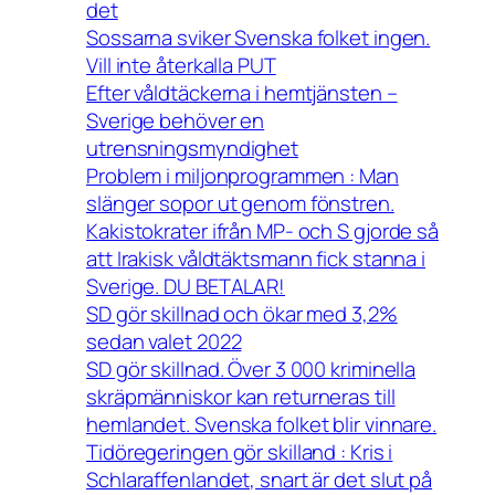
det
Sossarna sviker Svenska folket ingen.
Vill inte återkalla PUT
Efter våldtäckerna i hemtjänsten –
Sverige behöver en
utrensningsmyndighet
Problem i miljonprogrammen : Man
slänger sopor ut genom fönstren.
Kakistokrater ifrån MP- och S gjorde så
att Irakisk våldtäktsmann fick stanna i
Sverige. DU BETALAR!
SD gör skillnad och ökar med 3,2%
sedan valet 2022
SD gör skillnad. Över 3 000 kriminella
skräpmänniskor kan returneras till
hemlandet. Svenska folket blir vinnare.
Tidöregeringen gör skilland : Kris i
Schlaraffenlandet, snart är det slut på