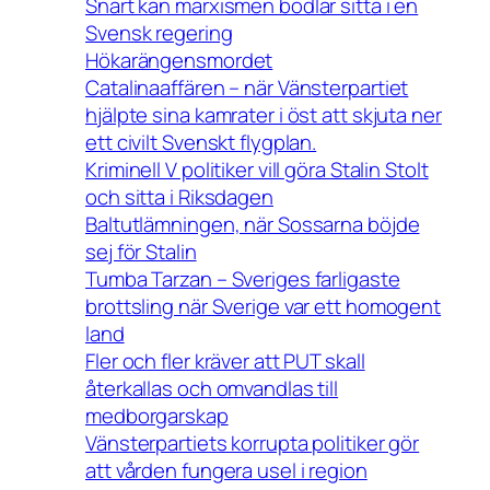
Snart kan marxismen bödlar sitta i en
Svensk regering
Hökarängensmordet
Catalinaaffären – när Vänsterpartiet
hjälpte sina kamrater i öst att skjuta ner
ett civilt Svenskt flygplan.
Kriminell V politiker vill göra Stalin Stolt
och sitta i Riksdagen
Baltutlämningen, när Sossarna böjde
sej för Stalin
Tumba Tarzan – Sveriges farligaste
brottsling när Sverige var ett homogent
land
Fler och fler kräver att PUT skall
återkallas och omvandlas till
medborgarskap
Vänsterpartiets korrupta politiker gör
att vården fungera usel i region