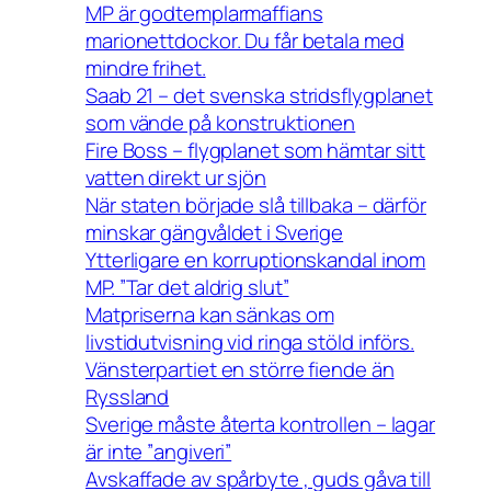
MP är godtemplarmaffians
marionettdockor. Du får betala med
mindre frihet.
Saab 21 – det svenska stridsflygplanet
som vände på konstruktionen
Fire Boss – flygplanet som hämtar sitt
vatten direkt ur sjön
När staten började slå tillbaka – därför
minskar gängvåldet i Sverige
Ytterligare en korruptionskandal inom
MP. ”Tar det aldrig slut”
Matpriserna kan sänkas om
livstidutvisning vid ringa stöld införs.
Vänsterpartiet en större fiende än
Ryssland
Sverige måste återta kontrollen – lagar
är inte ”angiveri”
Avskaffade av spårbyte , guds gåva till