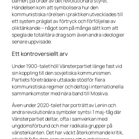
barnen, på order av det revolutionära styret.
Händelsen kom att symbolisera hur den
kommunistiska rörelsen i praktiken utvecklades till
ett system präglat av förtryck och förföljelse av
oliktänkande – något som på många sätt kom att
spegla de totalitära drag som även andra ideologier
senare uppvisade.
Ett kontroversiellt arv
Under 1900-talet höll Vänsterpartiet länge fast vid
sin koppling till den sovjetiska kommunismen.
Partiets företrädare uttalade stöd för flera
kommunistiska regimer och deltog i internationella
sammankomster med nära band till Moskva.
Även under 2020-talet har porträtt av Lenin och
andra revolutionära symboler synts i 1 maj-tåg där
Vänsterpartiet deltar, ofta i samverkan med
ungdomsförbund och mer radikala grupper på
vänsterkanten. Det har väckt återkommande kritik,