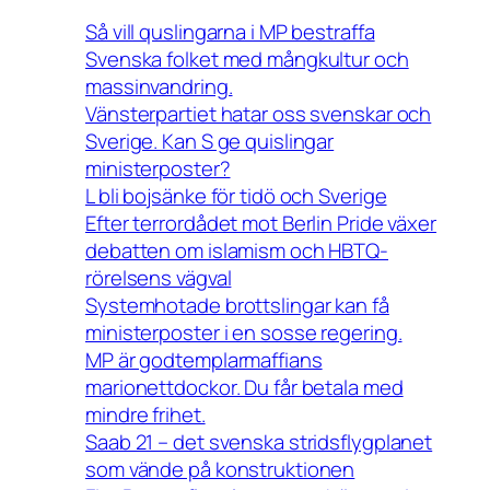
Så vill quslingarna i MP bestraffa
Svenska folket med mångkultur och
massinvandring.
Vänsterpartiet hatar oss svenskar och
Sverige. Kan S ge quislingar
ministerposter?
L bli bojsänke för tidö och Sverige
Efter terrordådet mot Berlin Pride växer
debatten om islamism och HBTQ-
rörelsens vägval
Systemhotade brottslingar kan få
ministerposter i en sosse regering.
MP är godtemplarmaffians
marionettdockor. Du får betala med
mindre frihet.
Saab 21 – det svenska stridsflygplanet
som vände på konstruktionen