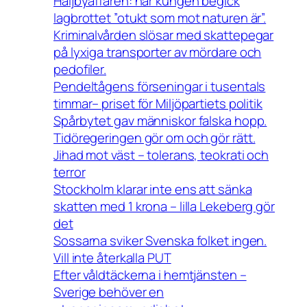
Haijbyaffären: när kungen begick
lagbrottet ”otukt som mot naturen är”.
Kriminalvården slösar med skattepegar
på lyxiga transporter av mördare och
pedofiler.
Pendeltågens förseningar i tusentals
timmar– priset för Miljöpartiets politik
Spårbytet gav människor falska hopp.
Tidöregeringen gör om och gör rätt.
Jihad mot väst – tolerans, teokrati och
terror
Stockholm klarar inte ens att sänka
skatten med 1 krona – lilla Lekeberg gör
det
Sossarna sviker Svenska folket ingen.
Vill inte återkalla PUT
Efter våldtäckerna i hemtjänsten –
Sverige behöver en