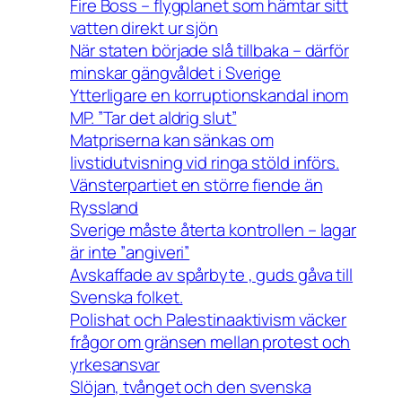
Fire Boss – flygplanet som hämtar sitt
vatten direkt ur sjön
När staten började slå tillbaka – därför
minskar gängvåldet i Sverige
Ytterligare en korruptionskandal inom
MP. ”Tar det aldrig slut”
Matpriserna kan sänkas om
livstidutvisning vid ringa stöld införs.
Vänsterpartiet en större fiende än
Ryssland
Sverige måste återta kontrollen – lagar
är inte ”angiveri”
Avskaffade av spårbyte , guds gåva till
Svenska folket.
Polishat och Palestinaaktivism väcker
frågor om gränsen mellan protest och
yrkesansvar
Slöjan, tvånget och den svenska