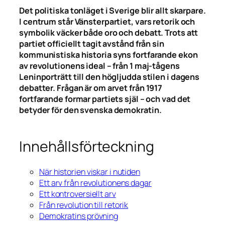
Det politiska tonläget i Sverige blir allt skarpare.
I centrum står Vänsterpartiet, vars retorik och
symbolik väcker både oro och debatt. Trots att
partiet officiellt tagit avstånd från sin
kommunistiska historia syns fortfarande ekon
av revolutionens ideal – från 1 maj-tågens
Leninporträtt till den högljudda stilen i dagens
debatter. Frågan är om arvet från 1917
fortfarande formar partiets själ – och vad det
betyder för den svenska demokratin.
Innehållsförteckning
När historien viskar i nutiden
Ett arv från revolutionens dagar
Ett kontroversiellt arv
Från revolution till retorik
Demokratins prövning