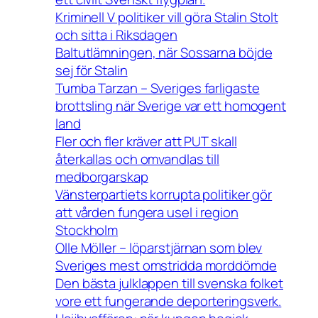
Kriminell V politiker vill göra Stalin Stolt
och sitta i Riksdagen
Baltutlämningen, när Sossarna böjde
sej för Stalin
Tumba Tarzan – Sveriges farligaste
brottsling när Sverige var ett homogent
land
Fler och fler kräver att PUT skall
återkallas och omvandlas till
medborgarskap
Vänsterpartiets korrupta politiker gör
att vården fungera usel i region
Stockholm
Olle Möller – löparstjärnan som blev
Sveriges mest omstridda morddömde
Den bästa julklappen till svenska folket
vore ett fungerande deporteringsverk.