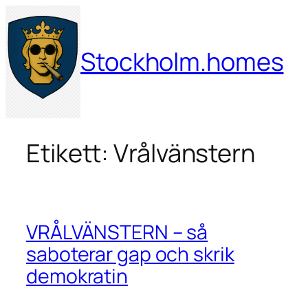
Hoppa
till
innehåll
Stockholm.homes
Etikett:
Vrålvänstern
VRÅLVÄNSTERN – så
saboterar gap och skrik
demokratin