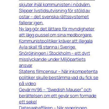
skjuter ihjäl kommunisten i nödvärn.
Slipper livstidsutvisning för stöld av
ostar – det svenska rättssystemet
fallerar igen.
Ny lag gör det lättare för myndigheter
att lägg pussel om sina medborgare.
Kommunistpolitiker kräver att illegala
Ayla skall få stanna i Sverige.
Snöröjningen i Stockholm – ett dyrt
misslyckande under Miljöpartiets
ansvar
Statens filmcensur – När inkompetenta
politiker skulle bestämma vad du fick se
på video
Gevär m/96 – “Swedish Mauser” och
berättelsen om ett gevär som formade
ett sekel
Datasaabaffären – När regeringen