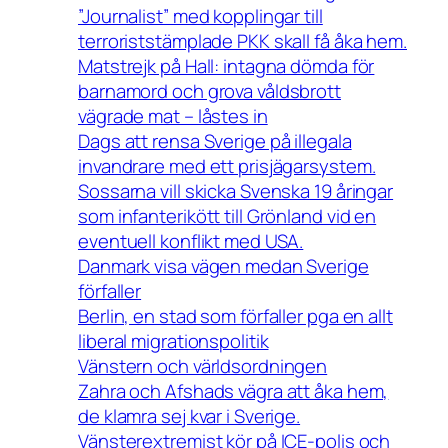
”Journalist” med kopplingar till
terroriststämplade PKK skall få åka hem.
Matstrejk på Hall: intagna dömda för
barnamord och grova våldsbrott
vägrade mat – låstes in
Dags att rensa Sverige på illegala
invandrare med ett prisjägarsystem.
Sossarna vill skicka Svenska 19 åringar
som infanterikött till Grönland vid en
eventuell konflikt med USA.
Danmark visa vägen medan Sverige
förfaller
Berlin, en stad som förfaller pga en allt
liberal migrationspolitik
Vänstern och världsordningen
Zahra och Afshads vägra att åka hem,
de klamra sej kvar i Sverige.
Vänsterextremist kör på ICE-polis och