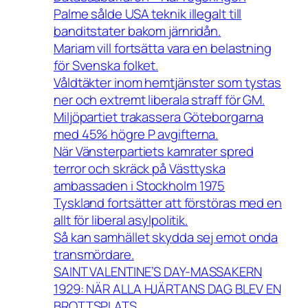
Palme sålde USA teknik illegalt till
banditstater bakom järnridån.
Mariam vill fortsätta vara en belastning
för Svenska folket.
Våldtäkter inom hemtjänster som tystas
ner och extremt liberala straff för GM.
Miljöpartiet trakassera Göteborgarna
med 45% högre P avgifterna.
När Vänsterpartiets kamrater spred
terror och skräck på Västtyska
ambassaden i Stockholm 1975
Tyskland fortsätter att förstöras med en
allt för liberal asylpolitik.
Så kan samhället skydda sej emot onda
transmördare.
SAINT VALENTINE’S DAY-MASSAKERN
1929: NÄR ALLA HJÄRTANS DAG BLEV EN
BROTTSPLATS