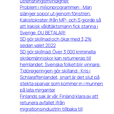
utrensningsmyndighet
Problem i miljonprogrammen : Man
slänger sopor ut genom fönstren.
Kakistokrater ifrån MP- och S gjorde så
att Irakisk våldtäktsmann fick stanna i
Sverige. DU BETALAR!
SD gör skillnad och ökar med 3,2%
sedan valet 2022
SD gör skillnad. Över 3 000 kriminella
skräpmänniskor kan returneras till
hemlandet. Svenska folket blir vinnare.
Tidöregeringen gör skilland : Kris i
Schlaraffenlandet, snart är det slut på
stekta sparvar som kommer in i munnen
på lata mirganter
Finlands sak är vår. Finland klara av att
retunera avfallet ifrån
migrationsindustrin tillbaka till