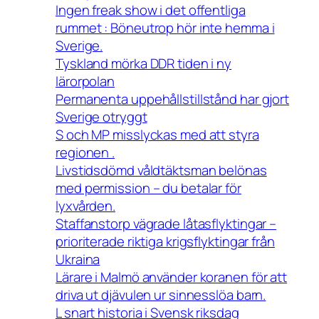
Ingen freak show i det offentliga
rummet : Böneutrop hör inte hemma i
Sverige.
Tyskland mörka DDR tiden i ny
lärorpolan
Permanenta uppehållstillstånd har gjort
Sverige otryggt
S och MP misslyckas med att styra
regionen .
Livstidsdömd våldtäktsman belönas
med permission – du betalar för
lyxvården.
Staffanstorp vägrade låtasflyktingar –
prioriterade riktiga krigsflyktingar från
Ukraina
Lärare i Malmö använder koranen för att
driva ut djävulen ur sinnesslöa barn.
L snart historia i Svensk riksdag