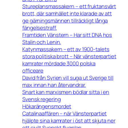
Stureplansmassakern – ett fruktansvärt
brott, där samhället inte klarade av att
ge gärningsmännen tillräckligt långa
fängelsestraff.
Framtiden Vänstern – Har sitt DNA hos
Stalin och Lenin.
Katynmassakern – ett av 1900-talets
stora politiska brott – När vänsterpartiet
kamrater mördade 3000 polska
officeare
David från Syrien vill suga ut Sverige till
max innan han återvandrar.
Snart kan marxismen bödlar sitta i en
Svensk regering
Hökarängensmordet
Catalinaaffären – när Vänsterpartiet
hjälpte sina kamrater i öst att skjuta ner
ett civilt Svenskt flygplan.