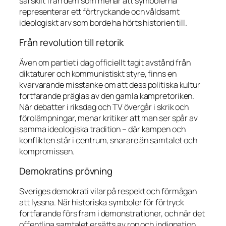
särskilt från dem som menar att symbolerna
representerar ett förtryckande och våldsamt
ideologiskt arv som borde ha hörts historien till.
Från revolution till retorik
Även om partiet i dag officiellt tagit avstånd från
diktaturer och kommunistiskt styre, finns en
kvarvarande misstanke om att dess politiska kultur
fortfarande präglas av den gamla kampretoriken.
När debatter i riksdag och TV övergår i skrik och
förolämpningar, menar kritiker att man ser spår av
samma ideologiska tradition – där kampen och
konflikten står i centrum, snarare än samtalet och
kompromissen.
Demokratins prövning
Sveriges demokrati vilar på respekt och förmågan
att lyssna. När historiska symboler för förtryck
fortfarande förs fram i demonstrationer, och när det
offentliga samtalet ersätts av rop och indignation,