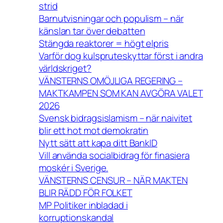
strid
Barnutvisningar och populism – när
känslan tar över debatten
Stängda reaktorer = högt elpris
Varför dog kulspruteskyttar först i andra
världskriget?
VÄNSTERNS OMÖJLIGA REGERING –
MAKTKAMPEN SOM KAN AVGÖRA VALET
2026
Svensk bidragsislamism – när naivitet
blir ett hot mot demokratin
Nytt sätt att kapa ditt BankID
Vill använda socialbidrag för finasiera
moskér i Sverige.
VÄNSTERNS CENSUR – NÄR MAKTEN
BLIR RÄDD FÖR FOLKET
MP Politiker inbladad i
korruptionskandal