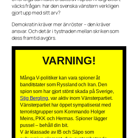
väcks frågan: har den svenska vänstern verkligen
gjort upp med sitt arv?
Demokratin kräver mer än röster – den kräver
ansvar. Och det är i tystnaden mellan skriken som
dess framtid avgörs.
VARNING!
Många V-politiker kan vara spioner åt
banditstater som Ryssland och Iran. Den
spion som har gjort störst skada på Sverige,
Stig Bergling
, var aktiv inom Vänsterpartiet.
Vänsterpartiet har öppet sympatiserat med
terroristgrupper som Kommando Holger
Meins, PKK och Hermas. Spioner lägger
pussel – behåll din bit.
V är klassade av IB och Säpo som