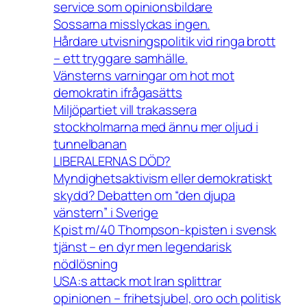
service som opinionsbildare
Sossarna misslyckas ingen.
Hårdare utvisningspolitik vid ringa brott
– ett tryggare samhälle.
Vänsterns varningar om hot mot
demokratin ifrågasätts
Miljöpartiet vill trakassera
stockholmarna med ännu mer oljud i
tunnelbanan
LIBERALERNAS DÖD?
Myndighetsaktivism eller demokratiskt
skydd? Debatten om “den djupa
vänstern” i Sverige
Kpist m/40 Thompson-kpisten i svensk
tjänst – en dyr men legendarisk
nödlösning
USA:s attack mot Iran splittrar
opinionen – frihetsjubel, oro och politisk