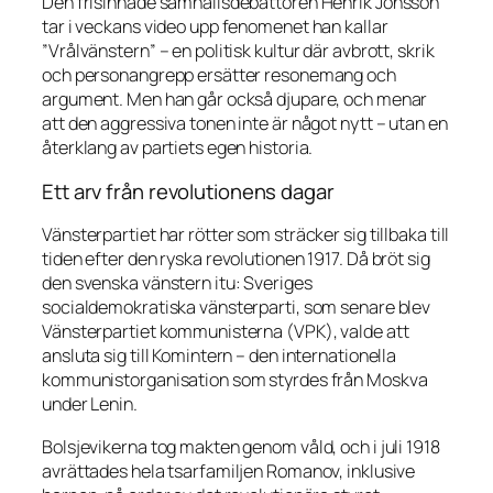
Den frisinnade samhällsdebattören Henrik Jönsson
tar i veckans video upp fenomenet han kallar
”Vrålvänstern” – en politisk kultur där avbrott, skrik
och personangrepp ersätter resonemang och
argument. Men han går också djupare, och menar
att den aggressiva tonen inte är något nytt – utan en
återklang av partiets egen historia.
Ett arv från revolutionens dagar
Vänsterpartiet har rötter som sträcker sig tillbaka till
tiden efter den ryska revolutionen 1917. Då bröt sig
den svenska vänstern itu: Sveriges
socialdemokratiska vänsterparti, som senare blev
Vänsterpartiet kommunisterna (VPK), valde att
ansluta sig till Komintern – den internationella
kommunistorganisation som styrdes från Moskva
under Lenin.
Bolsjevikerna tog makten genom våld, och i juli 1918
avrättades hela tsarfamiljen Romanov, inklusive