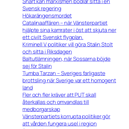
Snart kan marxismen bödlar sitta i en
Svensk regering
Hökarängensmordet
Catalinaaffären – när Vänsterpartiet
hjälpte sina kamrater i öst att skjuta ner
ett civilt Svenskt flygplan.
Kriminell V politiker vill göra Stalin Stolt
och sitta i Riksdagen
Baltutlämningen, när Sossarna böjde
sej för Stalin
Tumba Tarzan – Sveriges farligaste
brottsling när Sverige var ett homogent
land
Fler och fler kräver att PUT skall
återkallas och omvandlas till
medborgarskap
Vänsterpartiets korrupta politiker gör
att vården fungera usel i region