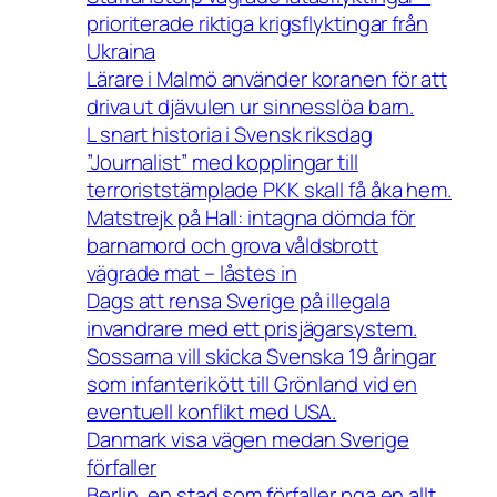
prioriterade riktiga krigsflyktingar från
Ukraina
Lärare i Malmö använder koranen för att
driva ut djävulen ur sinnesslöa barn.
L snart historia i Svensk riksdag
”Journalist” med kopplingar till
terroriststämplade PKK skall få åka hem.
Matstrejk på Hall: intagna dömda för
barnamord och grova våldsbrott
vägrade mat – låstes in
Dags att rensa Sverige på illegala
invandrare med ett prisjägarsystem.
Sossarna vill skicka Svenska 19 åringar
som infanterikött till Grönland vid en
eventuell konflikt med USA.
Danmark visa vägen medan Sverige
förfaller
Berlin, en stad som förfaller pga en allt