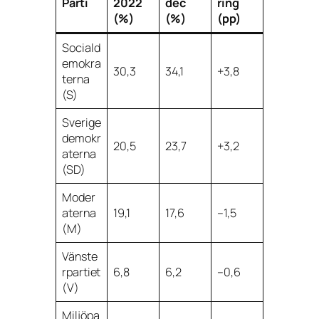
Parti
2022
dec
ring
(%)
(%)
(pp)
Sociald
emokra
30,3
34,1
+3,8
terna
(S)
Sverige
demokr
20,5
23,7
+3,2
aterna
(SD)
Moder
aterna
19,1
17,6
–1,5
(M)
Vänste
rpartiet
6,8
6,2
–0,6
(V)
Miljöpa