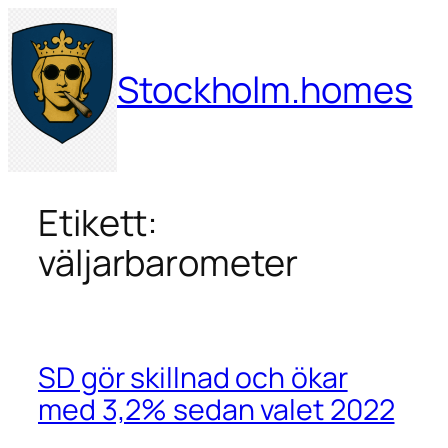
Hoppa
till
innehåll
Stockholm.homes
Etikett:
väljarbarometer
SD gör skillnad och ökar
med 3,2% sedan valet 2022