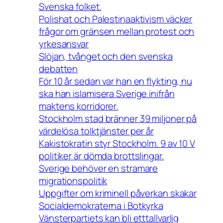
Svenska folket.
Polishat och Palestinaaktivism väcker
frågor om gränsen mellan protest och
yrkesansvar
Slöjan, tvånget och den svenska
debatten
För 10 år sedan var han en flykting, nu
ska han islamisera Sverige inifrån
maktens korridorer.
Stockholm stad bränner 39 miljoner på
värdelösa tolktjänster per år
Kakistokratin styr Stockholm. 9 av 10 V
politiker är dömda brottslingar.
Sverige behöver en stramare
migrationspolitik
Uppgifter om kriminell påverkan skakar
Socialdemokraterna i Botkyrka
Vänsterpartiets kan bli etttallvarlig