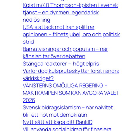
Kpist m/40 Thompson-kpisten i svensk
tjänst – en dyr men legendarisk
nödlösning
USA:s attack mot Iran splittrar
opinionen – frihetsjubel, oro och politisk
strid
Barnutvisningar och populism – när
känslan tar över debatten
Stängda reaktorer = högt elpris
Varför dog kulspruteskyttar först i andra
världskriget?
VÄNSTERNS OMÖJLIGA REGERING –
MAKTKAMPEN SOM KAN AVGÖRA VALET
2026
Svensk bidragsislamism – när naivitet
blir ett hot mot demokratin
Nytt sätt att kapa ditt BankID
Vill använda socialbidrag för finasiera