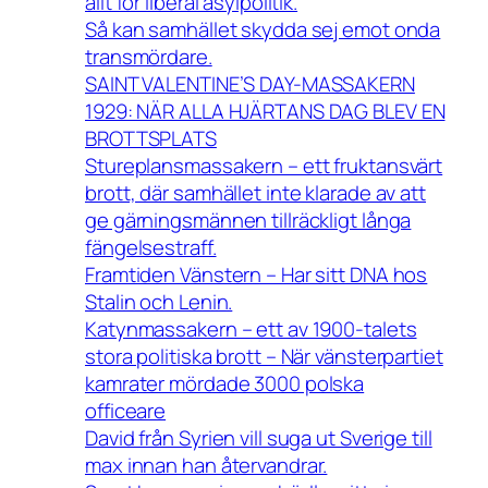
allt för liberal asylpolitik.
Så kan samhället skydda sej emot onda
transmördare.
SAINT VALENTINE’S DAY-MASSAKERN
1929: NÄR ALLA HJÄRTANS DAG BLEV EN
BROTTSPLATS
Stureplansmassakern – ett fruktansvärt
brott, där samhället inte klarade av att
ge gärningsmännen tillräckligt långa
fängelsestraff.
Framtiden Vänstern – Har sitt DNA hos
Stalin och Lenin.
Katynmassakern – ett av 1900-talets
stora politiska brott – När vänsterpartiet
kamrater mördade 3000 polska
officeare
David från Syrien vill suga ut Sverige till
max innan han återvandrar.