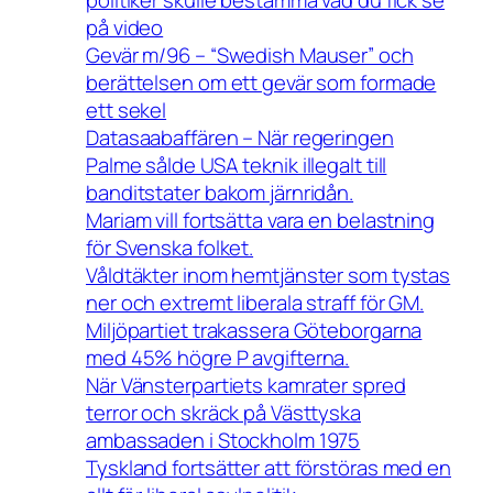
politiker skulle bestämma vad du fick se
på video
Gevär m/96 – “Swedish Mauser” och
berättelsen om ett gevär som formade
ett sekel
Datasaabaffären – När regeringen
Palme sålde USA teknik illegalt till
banditstater bakom järnridån.
Mariam vill fortsätta vara en belastning
för Svenska folket.
Våldtäkter inom hemtjänster som tystas
ner och extremt liberala straff för GM.
Miljöpartiet trakassera Göteborgarna
med 45% högre P avgifterna.
När Vänsterpartiets kamrater spred
terror och skräck på Västtyska
ambassaden i Stockholm 1975
Tyskland fortsätter att förstöras med en