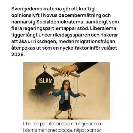
Sverigedemokraterna gör ett kraftigt
opinionslyft i Novus decembermätning och
närmar sig Socialdemokraterna, samtidigt som
flera regeringspartier tappar stöd. Liberalerna
ligger långt under riksdagsspärren och riskerar
att åka ur riksdagen, medan migrationsfrågan
åter pekas ut som en nyckelfaktor inför valåret
2026.
L har en partiledare som fungerar som
islams marionettdocka, något som är