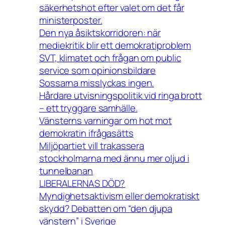
säkerhetshot efter valet om det får
ministerposter.
Den nya åsiktskorridoren: när
mediekritik blir ett demokratiproblem
SVT, klimatet och frågan om public
service som opinionsbildare
Sossarna misslyckas ingen.
Hårdare utvisningspolitik vid ringa brott
– ett tryggare samhälle.
Vänsterns varningar om hot mot
demokratin ifrågasätts
Miljöpartiet vill trakassera
stockholmarna med ännu mer oljud i
tunnelbanan
LIBERALERNAS DÖD?
Myndighetsaktivism eller demokratiskt
skydd? Debatten om “den djupa
vänstern” i Sverige