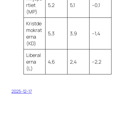
rtiet
5,2
5,1
–0,1
(MP)
Kristde
mokrat
5,3
3,9
–1,4
erna
(KD)
Liberal
erna
4,6
2,4
–2,2
(L)
2025-12-17