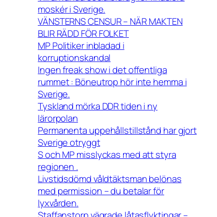
moskér i Sverige.
VÄNSTERNS CENSUR – NÄR MAKTEN
BLIR RÄDD FÖR FOLKET
MP Politiker inbladad i
korruptionskandal
Ingen freak show i det offentliga
rummet : Böneutrop hör inte hemma i
Sverige.
Tyskland mörka DDR tiden i ny
lärorpolan
Permanenta uppehållstillstånd har gjort
Sverige otryggt
S och MP misslyckas med att styra
regionen .
Livstidsdömd våldtäktsman belönas
med permission – du betalar för
lyxvården.
Staffanstorp vägrade låtasflyktingar –