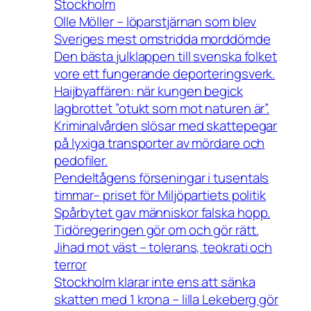
Stockholm
Olle Möller – löparstjärnan som blev
Sveriges mest omstridda morddömde
Den bästa julklappen till svenska folket
vore ett fungerande deporteringsverk.
Haijbyaffären: när kungen begick
lagbrottet ”otukt som mot naturen är”.
Kriminalvården slösar med skattepegar
på lyxiga transporter av mördare och
pedofiler.
Pendeltågens förseningar i tusentals
timmar– priset för Miljöpartiets politik
Spårbytet gav människor falska hopp.
Tidöregeringen gör om och gör rätt.
Jihad mot väst – tolerans, teokrati och
terror
Stockholm klarar inte ens att sänka
skatten med 1 krona – lilla Lekeberg gör