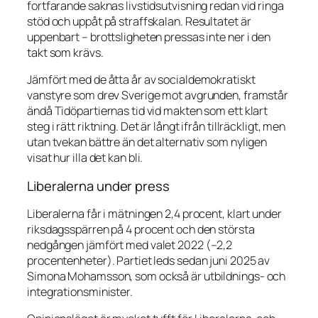
fortfarande saknas livstidsutvisning redan vid ringa
stöd och uppåt på straffskalan. Resultatet är
uppenbart – brottsligheten pressas inte ner i den
takt som krävs.
Jämfört med de åtta år av socialdemokratiskt
vanstyre som drev Sverige mot avgrunden, framstår
ändå Tidöpartiernas tid vid makten som ett klart
steg i rätt riktning. Det är långt ifrån tillräckligt, men
utan tvekan bättre än det alternativ som nyligen
visat hur illa det kan bli.
Liberalerna under press
Liberalerna får i mätningen 2,4 procent, klart under
riksdagsspärren på 4 procent och den största
nedgången jämfört med valet 2022 (–2,2
procentenheter). Partiet leds sedan juni 2025 av
Simona Mohamsson, som också är utbildnings- och
integrationsminister.