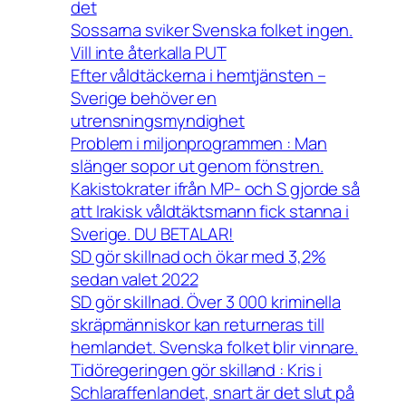
det
Sossarna sviker Svenska folket ingen.
Vill inte återkalla PUT
Efter våldtäckerna i hemtjänsten –
Sverige behöver en
utrensningsmyndighet
Problem i miljonprogrammen : Man
slänger sopor ut genom fönstren.
Kakistokrater ifrån MP- och S gjorde så
att Irakisk våldtäktsmann fick stanna i
Sverige. DU BETALAR!
SD gör skillnad och ökar med 3,2%
sedan valet 2022
SD gör skillnad. Över 3 000 kriminella
skräpmänniskor kan returneras till
hemlandet. Svenska folket blir vinnare.
Tidöregeringen gör skilland : Kris i
Schlaraffenlandet, snart är det slut på