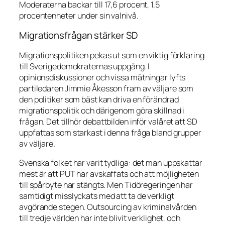
Moderaterna backar till 17,6 procent, 1,5
procentenheter under sin valnivå.
Migrationsfrågan stärker SD
Migrationspolitiken pekas ut som en viktig förklaring
till Sverigedemokraternas uppgång. I
opinionsdiskussioner och vissa mätningar lyfts
partiledaren Jimmie Åkesson fram av väljare som
den politiker som bäst kan driva en förändrad
migrationspolitik och därigenom göra skillnad i
frågan. Det tillhör debattbilden inför valåret att SD
uppfattas som starkast i denna fråga bland grupper
av väljare.
Svenska folket har varit tydliga: det man uppskattar
mest är att PUT har avskaffats och att möjligheten
till spårbyte har stängts. Men Tidöregeringen har
samtidigt misslyckats med att ta de verkligt
avgörande stegen. Outsourcing av kriminalvården
till tredje världen har inte blivit verklighet, och