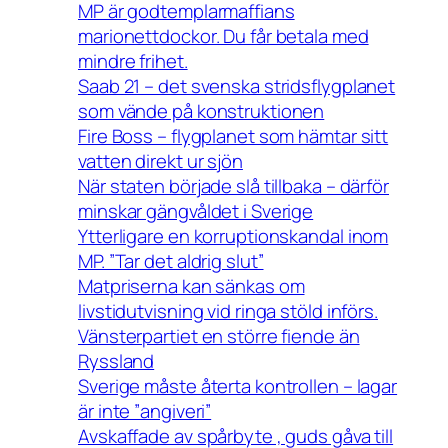
MP är godtemplarmaffians
marionettdockor. Du får betala med
mindre frihet.
Saab 21 – det svenska stridsflygplanet
som vände på konstruktionen
Fire Boss – flygplanet som hämtar sitt
vatten direkt ur sjön
När staten började slå tillbaka – därför
minskar gängvåldet i Sverige
Ytterligare en korruptionskandal inom
MP. ”Tar det aldrig slut”
Matpriserna kan sänkas om
livstidutvisning vid ringa stöld införs.
Vänsterpartiet en större fiende än
Ryssland
Sverige måste återta kontrollen – lagar
är inte ”angiveri”
Avskaffade av spårbyte , guds gåva till