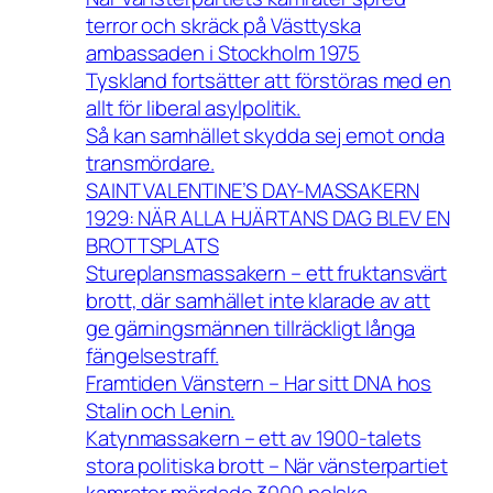
terror och skräck på Västtyska
ambassaden i Stockholm 1975
Tyskland fortsätter att förstöras med en
allt för liberal asylpolitik.
Så kan samhället skydda sej emot onda
transmördare.
SAINT VALENTINE’S DAY-MASSAKERN
1929: NÄR ALLA HJÄRTANS DAG BLEV EN
BROTTSPLATS
Stureplansmassakern – ett fruktansvärt
brott, där samhället inte klarade av att
ge gärningsmännen tillräckligt långa
fängelsestraff.
Framtiden Vänstern – Har sitt DNA hos
Stalin och Lenin.
Katynmassakern – ett av 1900-talets
stora politiska brott – När vänsterpartiet