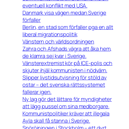
eventuell konflikt med USA.
Danmark visa vägen medan Sverige
förfaller
Berlin, en stad som förfaller pga en allt
liberal migrationspolitik
Vänstern och världsordningen
Zahra och Afshads vägra att åka hem,
de klamra sej kvar i Sverige.
Vänsterextremist kör på ICE-polis och
skjuter ihjäl kommunisten i nödvärn.
Slipper livstidsutvisning för stöld av
ostar – det svenska rättssystemet
fallerar igen.
Ny lag gör det lättare för myndigheter
att lägg pussel om sina medborgare.
Kommunistpolitiker kräver att illegala
Ayla skall få stanna i Sverige.
Snöröjningen i Stockholm – ett dyrt