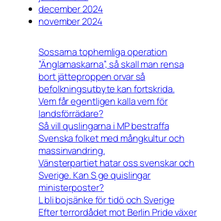
december 2024
november 2024
Sossarna tophemliga operation
”Änglamaskarna”, så skall man rensa
bort jätteproppen orvar så
befolkningsutbyte kan fortskrida.
Vem får egentligen kalla vem för
landsförrädare?
Så vill quslingarna i MP bestraffa
Svenska folket med mångkultur och
massinvandring.
Vänsterpartiet hatar oss svenskar och
Sverige. Kan S ge quislingar
ministerposter?
L bli bojsänke för tidö och Sverige
Efter terrordådet mot Berlin Pride växer