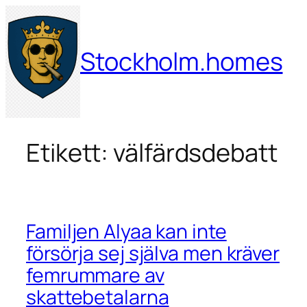
Hoppa
till
innehåll
Stockholm.homes
Etikett:
välfärdsdebatt
Familjen Alyaa kan inte
försörja sej själva men kräver
femrummare av
skattebetalarna