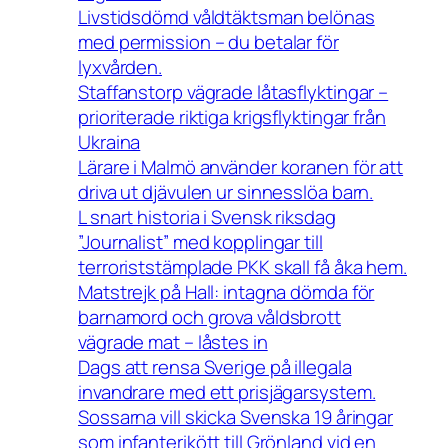
Livstidsdömd våldtäktsman belönas
med permission – du betalar för
lyxvården.
Staffanstorp vägrade låtasflyktingar –
prioriterade riktiga krigsflyktingar från
Ukraina
Lärare i Malmö använder koranen för att
driva ut djävulen ur sinnesslöa barn.
L snart historia i Svensk riksdag
”Journalist” med kopplingar till
terroriststämplade PKK skall få åka hem.
Matstrejk på Hall: intagna dömda för
barnamord och grova våldsbrott
vägrade mat – låstes in
Dags att rensa Sverige på illegala
invandrare med ett prisjägarsystem.
Sossarna vill skicka Svenska 19 åringar
som infanterikött till Grönland vid en