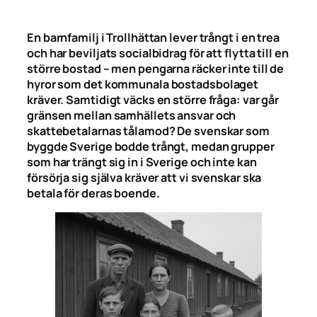
En barnfamilj i Trollhättan lever trångt i en trea
och har beviljats socialbidrag för att flytta till en
större bostad – men pengarna räcker inte till de
hyror som det kommunala bostadsbolaget
kräver. Samtidigt väcks en större fråga: var går
gränsen mellan samhällets ansvar och
skattebetalarnas tålamod? De svenskar som
byggde Sverige bodde trångt, medan grupper
som har trängt sig in i Sverige och inte kan
försörja sig själva kräver att vi svenskar ska
betala för deras boende.