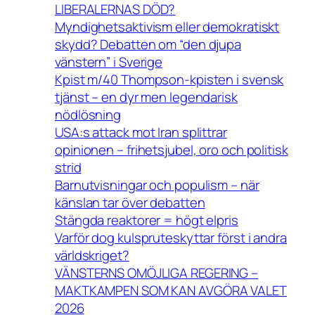
LIBERALERNAS DÖD?
Myndighetsaktivism eller demokratiskt
skydd? Debatten om “den djupa
vänstern” i Sverige
Kpist m/40 Thompson-kpisten i svensk
tjänst – en dyr men legendarisk
nödlösning
USA:s attack mot Iran splittrar
opinionen – frihetsjubel, oro och politisk
strid
Barnutvisningar och populism – när
känslan tar över debatten
Stängda reaktorer = högt elpris
Varför dog kulspruteskyttar först i andra
världskriget?
VÄNSTERNS OMÖJLIGA REGERING –
MAKTKAMPEN SOM KAN AVGÖRA VALET
2026