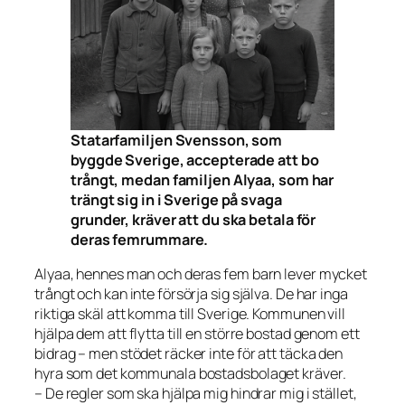
Statarfamiljen Svensson, som
byggde Sverige, accepterade att bo
trångt, medan familjen Alyaa, som har
trängt sig in i Sverige på svaga
grunder, kräver att du ska betala för
deras femrummare.
Alyaa, hennes man och deras fem barn lever mycket
trångt och kan inte försörja sig själva. De har inga
riktiga skäl att komma till Sverige. Kommunen vill
hjälpa dem att flytta till en större bostad genom ett
bidrag – men stödet räcker inte för att täcka den
hyra som det kommunala bostadsbolaget kräver.
– De regler som ska hjälpa mig hindrar mig i stället,