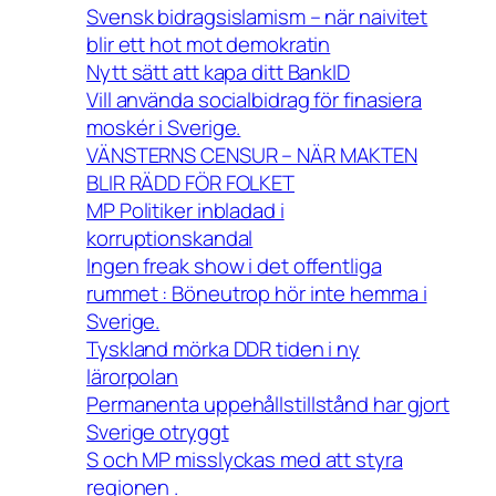
Svensk bidragsislamism – när naivitet
blir ett hot mot demokratin
Nytt sätt att kapa ditt BankID
Vill använda socialbidrag för finasiera
moskér i Sverige.
VÄNSTERNS CENSUR – NÄR MAKTEN
BLIR RÄDD FÖR FOLKET
MP Politiker inbladad i
korruptionskandal
Ingen freak show i det offentliga
rummet : Böneutrop hör inte hemma i
Sverige.
Tyskland mörka DDR tiden i ny
lärorpolan
Permanenta uppehållstillstånd har gjort
Sverige otryggt
S och MP misslyckas med att styra
regionen .