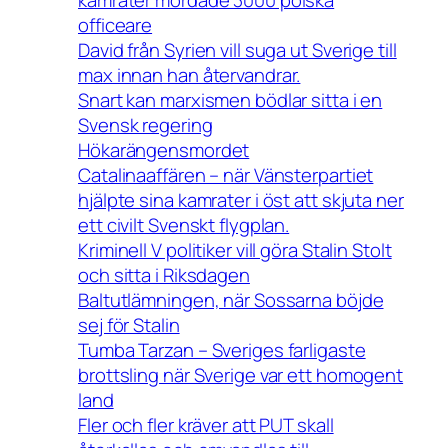
kamrater mördade 3000 polska
officeare
David från Syrien vill suga ut Sverige till
max innan han återvandrar.
Snart kan marxismen bödlar sitta i en
Svensk regering
Hökarängensmordet
Catalinaaffären – när Vänsterpartiet
hjälpte sina kamrater i öst att skjuta ner
ett civilt Svenskt flygplan.
Kriminell V politiker vill göra Stalin Stolt
och sitta i Riksdagen
Baltutlämningen, när Sossarna böjde
sej för Stalin
Tumba Tarzan – Sveriges farligaste
brottsling när Sverige var ett homogent
land
Fler och fler kräver att PUT skall