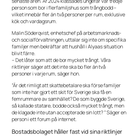
senaste åren. År 2024 klassades ungefär var tredje
person som bor i flerfamiljshus som trångbodd –
vilket innebär fler än två personer per rum, exklusive
kök och vardagsrum.
Malin Söderqvist, enhetschef på arbetsmarknads-
och socialförvaltningen, uttalar sig inte om specifika
familjer men bekräftar att hushåll i Alyaas situation
blivit färre.
– Det låter som att de bor mycket trångt. Våra
riktlinjer säger att det inte ska bo fler än två
personer i varje rum, säger hon.
”Är det rimligt att skattebetalare ska förse familjer
som inte har gjort ett skit för Sverige ska få en
femrummare av samhället? De som byggde Sverige,
så kallade statare, bodde också mycket trångt, men
de klagade inte utan accepterade sin lott? ” Säger en
person i ett forum på internet.
Bostadsbolaget håller fast vid sina riktlinjer