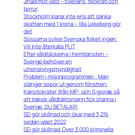
Jihad mot väst – tolerans, teokrati och
terror
Stockholm klarar inte ens att sänka
skatten med 1 krona – lilla Lekeberg gör
det
Sossarna sviker Svenska folket ingen.
Vill inte återkalla PUT
Efter våldtäckerna i hemtjänsten –
Sverige behöver en
utrensningsmyndighet
Problem i miljonprogrammen : Man
slänger sopor ut genom fönstren.
Kakistokrater ifrån MP- och S gjorde så
att Irakisk våldtäktsmann fick stanna i
Sverige. DU BETALAR!
SD gör skillnad och ökar med 3,2%
sedan valet 2022
SD gör skillnad. Över 3 000 kriminella