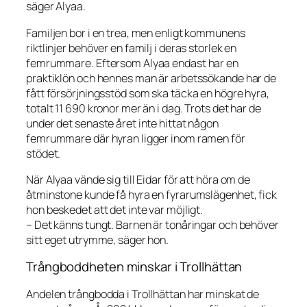
säger Alyaa.
Familjen bor i en trea, men enligt kommunens
riktlinjer behöver en familj i deras storlek en
femrummare. Eftersom Alyaa endast har en
praktiklön och hennes man är arbetssökande har de
fått försörjningsstöd som ska täcka en högre hyra,
totalt 11 690 kronor mer än i dag. Trots det har de
under det senaste året inte hittat någon
femrummare där hyran ligger inom ramen för
stödet.
När Alyaa vände sig till Eidar för att höra om de
åtminstone kunde få hyra en fyrarumslägenhet, fick
hon beskedet att det inte var möjligt.
– Det känns tungt. Barnen är tonåringar och behöver
sitt eget utrymme, säger hon.
Trångboddheten minskar i Trollhättan
Andelen trångbodda i Trollhättan har minskat de