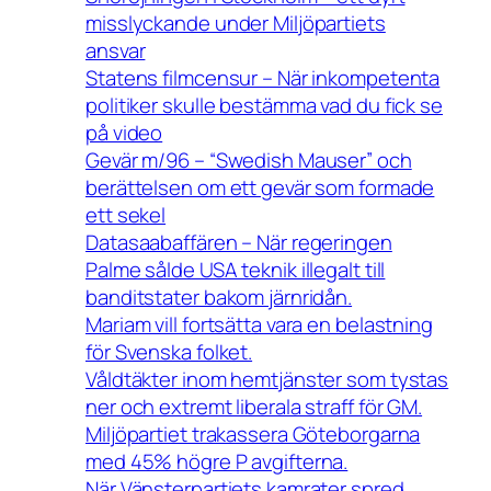
misslyckande under Miljöpartiets
ansvar
Statens filmcensur – När inkompetenta
politiker skulle bestämma vad du fick se
på video
Gevär m/96 – “Swedish Mauser” och
berättelsen om ett gevär som formade
ett sekel
Datasaabaffären – När regeringen
Palme sålde USA teknik illegalt till
banditstater bakom järnridån.
Mariam vill fortsätta vara en belastning
för Svenska folket.
Våldtäkter inom hemtjänster som tystas
ner och extremt liberala straff för GM.
Miljöpartiet trakassera Göteborgarna
med 45% högre P avgifterna.
När Vänsterpartiets kamrater spred