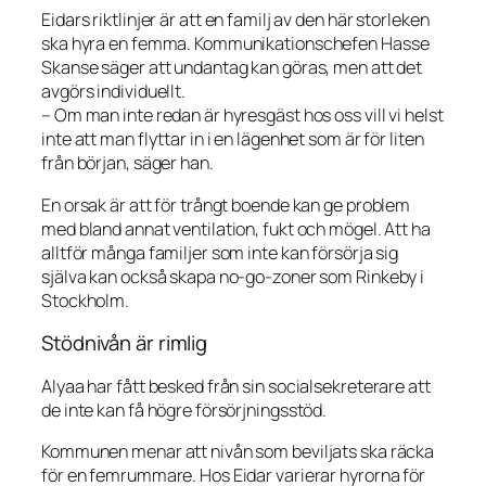
Eidars riktlinjer är att en familj av den här storleken
ska hyra en femma. Kommunikationschefen Hasse
Skanse säger att undantag kan göras, men att det
avgörs individuellt.
– Om man inte redan är hyresgäst hos oss vill vi helst
inte att man flyttar in i en lägenhet som är för liten
från början, säger han.
En orsak är att för trångt boende kan ge problem
med bland annat ventilation, fukt och mögel. Att ha
alltför många familjer som inte kan försörja sig
själva kan också skapa no-go-zoner som Rinkeby i
Stockholm.
Stödnivån är rimlig
Alyaa har fått besked från sin socialsekreterare att
de inte kan få högre försörjningsstöd.
Kommunen menar att nivån som beviljats ska räcka
för en femrummare. Hos Eidar varierar hyrorna för