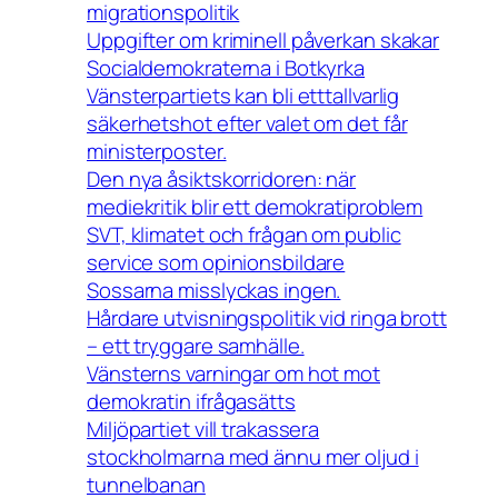
migrationspolitik
Uppgifter om kriminell påverkan skakar
Socialdemokraterna i Botkyrka
Vänsterpartiets kan bli etttallvarlig
säkerhetshot efter valet om det får
ministerposter.
Den nya åsiktskorridoren: när
mediekritik blir ett demokratiproblem
SVT, klimatet och frågan om public
service som opinionsbildare
Sossarna misslyckas ingen.
Hårdare utvisningspolitik vid ringa brott
– ett tryggare samhälle.
Vänsterns varningar om hot mot
demokratin ifrågasätts
Miljöpartiet vill trakassera
stockholmarna med ännu mer oljud i
tunnelbanan