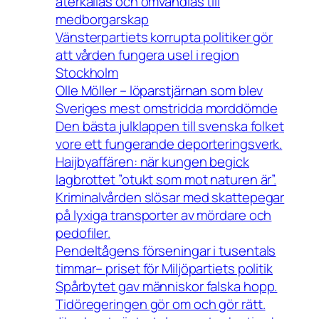
återkallas och omvandlas till
medborgarskap
Vänsterpartiets korrupta politiker gör
att vården fungera usel i region
Stockholm
Olle Möller – löparstjärnan som blev
Sveriges mest omstridda morddömde
Den bästa julklappen till svenska folket
vore ett fungerande deporteringsverk.
Haijbyaffären: när kungen begick
lagbrottet ”otukt som mot naturen är”.
Kriminalvården slösar med skattepegar
på lyxiga transporter av mördare och
pedofiler.
Pendeltågens förseningar i tusentals
timmar– priset för Miljöpartiets politik
Spårbytet gav människor falska hopp.
Tidöregeringen gör om och gör rätt.