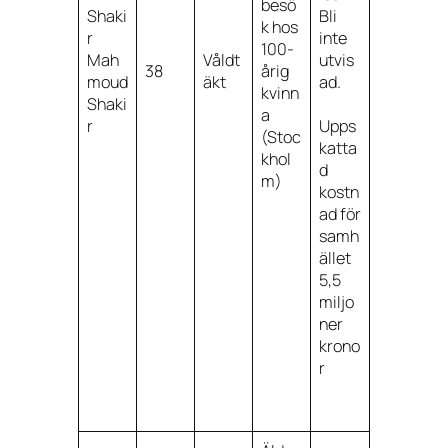
besö
Shaki
Bli
k hos
r
inte
100-
Mah
Våldt
utvis
38
årig
moud
äkt
ad.
kvinn
Shaki
a
r
Upps
(Stoc
katta
khol
d
m)
kostn
ad för
samh
ället
5,5
miljo
ner
krono
r