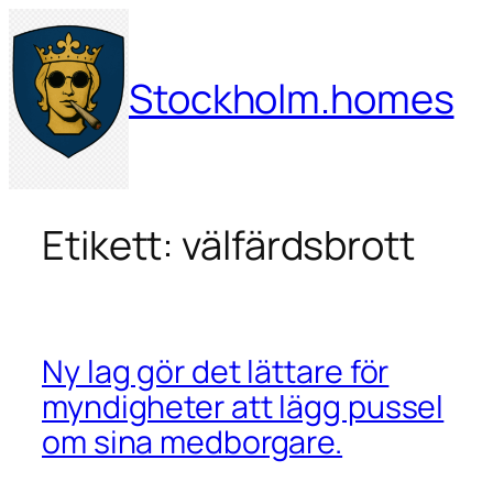
Hoppa
till
innehåll
Stockholm.homes
Etikett:
välfärdsbrott
Ny lag gör det lättare för
myndigheter att lägg pussel
om sina medborgare.