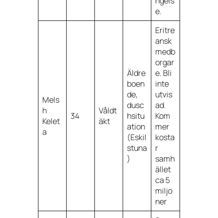
ngels
e.
Eritre
ansk
medb
orgar
Äldre
e. Bli
boen
inte
de,
utvis
Mels
dusc
ad.
h
Våldt
34
hsitu
Kom
Kelet
äkt
ation
mer
a
(Eskil
kosta
stuna
r
)
samh
ället
ca 5
miljo
ner