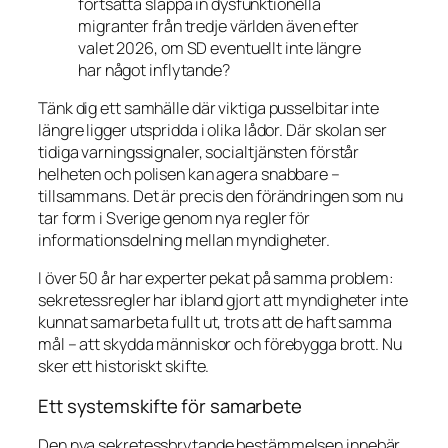
fortsätta släppa in dysfunktionella
migranter från tredje världen även efter
valet 2026, om SD eventuellt inte längre
har något inflytande?
Tänk dig ett samhälle där viktiga pusselbitar inte
längre ligger utspridda i olika lådor. Där skolan ser
tidiga varningssignaler, socialtjänsten förstår
helheten och polisen kan agera snabbare –
tillsammans. Det är precis den förändringen som nu
tar form i Sverige genom nya regler för
informationsdelning mellan myndigheter.
I över 50 år har experter pekat på samma problem:
sekretessregler har ibland gjort att myndigheter inte
kunnat samarbeta fullt ut, trots att de haft samma
mål – att skydda människor och förebygga brott. Nu
sker ett historiskt skifte.
Ett systemskifte för samarbete
Den nya sekretessbrytande bestämmelsen innebär