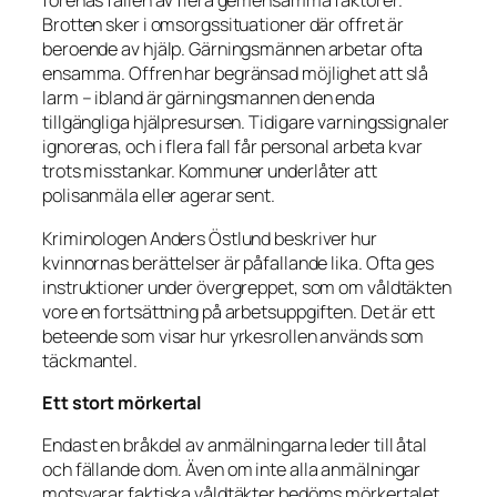
förenas fallen av flera gemensamma faktorer.
Brotten sker i omsorgssituationer där offret är
beroende av hjälp. Gärningsmännen arbetar ofta
ensamma. Offren har begränsad möjlighet att slå
larm – ibland är gärningsmannen den enda
tillgängliga hjälpresursen. Tidigare varningssignaler
ignoreras, och i flera fall får personal arbeta kvar
trots misstankar. Kommuner underlåter att
polisanmäla eller agerar sent.
Kriminologen Anders Östlund beskriver hur
kvinnornas berättelser är påfallande lika. Ofta ges
instruktioner under övergreppet, som om våldtäkten
vore en fortsättning på arbetsuppgiften. Det är ett
beteende som visar hur yrkesrollen används som
täckmantel.
Ett stort mörkertal
Endast en bråkdel av anmälningarna leder till åtal
och fällande dom. Även om inte alla anmälningar
motsvarar faktiska våldtäkter bedöms mörkertalet