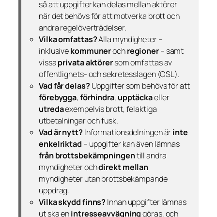
så att uppgifter kan delas mellan aktörer
när det behövs för att motverka brott och
andra regelöverträdelser.
Vilka omfattas?
Alla myndigheter –
inklusive
kommuner
och
regioner
– samt
vissa
privata aktörer
som omfattas av
offentlighets- och sekretesslagen (OSL).
Vad får delas?
Uppgifter som behövs för att
förebygga
,
förhindra
,
upptäcka
eller
utreda
exempelvis brott, felaktiga
utbetalningar och fusk.
Vad är nytt?
Informationsdelningen är
inte
enkelriktad
– uppgifter kan även lämnas
från brottsbekämpningen
till andra
myndigheter och
direkt mellan
myndigheter utan brottsbekämpande
uppdrag.
Vilka skydd finns?
Innan uppgifter lämnas
ut ska en
intresseavvägning
göras, och