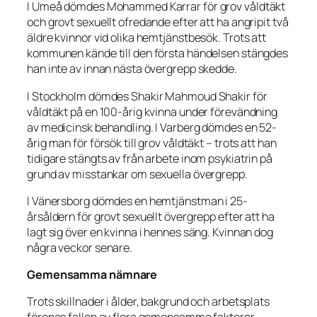
I Umeå dömdes Mohammed Karrar för grov våldtäkt
och grovt sexuellt ofredande efter att ha angripit två
äldre kvinnor vid olika hemtjänstbesök. Trots att
kommunen kände till den första händelsen stängdes
han inte av innan nästa övergrepp skedde.
I Stockholm dömdes Shakir Mahmoud Shakir för
våldtäkt på en 100-årig kvinna under förevändning
av medicinsk behandling. I Varberg dömdes en 52-
årig man för försök till grov våldtäkt – trots att han
tidigare stängts av från arbete inom psykiatrin på
grund av misstankar om sexuella övergrepp.
I Vänersborg dömdes en hemtjänstman i 25-
årsåldern för grovt sexuellt övergrepp efter att ha
lagt sig över en kvinna i hennes säng. Kvinnan dog
några veckor senare.
Gemensamma nämnare
Trots skillnader i ålder, bakgrund och arbetsplats