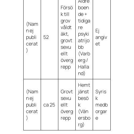
Äldre
Försö
boen
k till
de +
grov
tidiga
(Nam
våldt
re
n ej
Ej
äkt,
psyki
publi
52
angiv
grovt
atrijo
cerat
et
sexu
bb
)
ellt
(Varb
överg
erg /
repp
Halla
nd)
Hemt
(Nam
Grovt
jänst
Syris
n ej
sexu
besö
k
publi
ca 25
ellt
k
medb
cerat
överg
(Vän
orgar
)
repp
ersbo
e
rg)