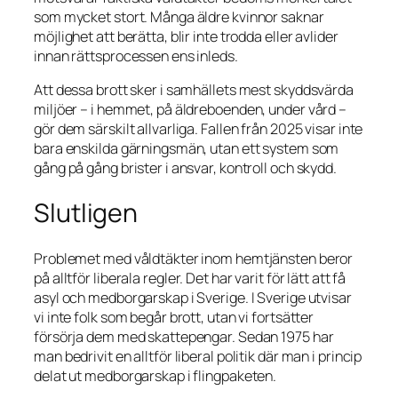
som mycket stort. Många äldre kvinnor saknar
möjlighet att berätta, blir inte trodda eller avlider
innan rättsprocessen ens inleds.
Att dessa brott sker i samhällets mest skyddsvärda
miljöer – i hemmet, på äldreboenden, under vård –
gör dem särskilt allvarliga. Fallen från 2025 visar inte
bara enskilda gärningsmän, utan ett system som
gång på gång brister i ansvar, kontroll och skydd.
Slutligen
Problemet med våldtäkter inom hemtjänsten beror
på alltför liberala regler. Det har varit för lätt att få
asyl och medborgarskap i Sverige. I Sverige utvisar
vi inte folk som begår brott, utan vi fortsätter
försörja dem med skattepengar. Sedan 1975 har
man bedrivit en alltför liberal politik där man i princip
delat ut medborgarskap i flingpaketen.