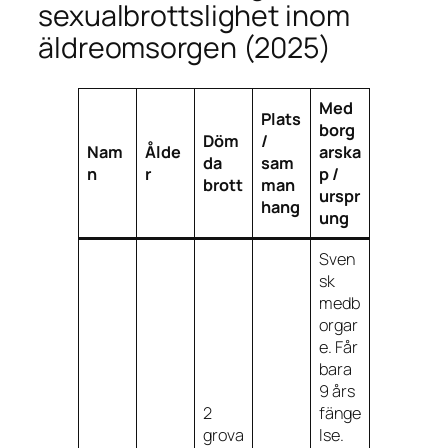
sexualbrottslighet inom
äldreomsorgen (2025)
Med
Plats
borg
Döm
/
Nam
Ålde
arska
da
sam
n
r
p /
brott
man
urspr
hang
ung
Sven
sk
medb
orgar
e. Får
bara
9 års
2
fänge
grova
lse.