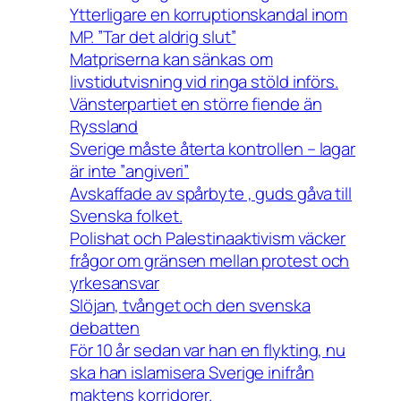
Ytterligare en korruptionskandal inom
MP. ”Tar det aldrig slut”
Matpriserna kan sänkas om
livstidutvisning vid ringa stöld införs.
Vänsterpartiet en större fiende än
Ryssland
Sverige måste återta kontrollen – lagar
är inte ”angiveri”
Avskaffade av spårbyte , guds gåva till
Svenska folket.
Polishat och Palestinaaktivism väcker
frågor om gränsen mellan protest och
yrkesansvar
Slöjan, tvånget och den svenska
debatten
För 10 år sedan var han en flykting, nu
ska han islamisera Sverige inifrån
maktens korridorer.