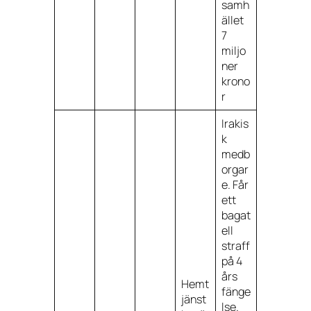
samh
ället
7
miljo
ner
krono
r
Irakis
k
medb
orgar
e. Får
ett
bagat
ell
straff
på 4
års
Hemt
fänge
jänst
lse.