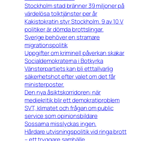
Stockholm stad bränner 39 miljoner på
värdelösa tolktjänster per år
Kakistokratin styr Stockholm. 9 av 10 V
politiker är dömda brottslingar.
Sverige behöver en stramare
migrationspolitik
Uppgifter om kriminell påverkan skakar
Socialdemokraterna i Botkyrka
Vänsterpartiets kan bli etttallvarlig
säkerhetshot efter valet om det får
ministerposter.
Den nya åsiktskorridoren: när
mediekritik blir ett demokratiproblem
SVT, klimatet och frågan om public
service som opinionsbildare
Sossarna misslyckas ingen.
Hårdare utvisningspolitik vid ringa brott
– ett tryggare samhälle.