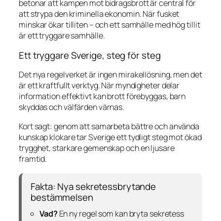
betonar att kampen mot bidragsbrott är central för
att strypa den kriminella ekonomin. När fusket
minskar ökar tilliten – och ett samhälle med hög tillit
är ett tryggare samhälle.
Ett tryggare Sverige, steg för steg
Det nya regelverket är ingen mirakellösning, men det
är ett kraftfullt verktyg. När myndigheter delar
information effektivt kan brott förebyggas, barn
skyddas och välfärden värnas.
Kort sagt: genom att samarbeta bättre och använda
kunskap klokare tar Sverige ett tydligt steg mot ökad
trygghet, starkare gemenskap och en ljusare
framtid.
Fakta: Nya sekretessbrytande
bestämmelsen
Vad?
En ny regel som kan bryta sekretess