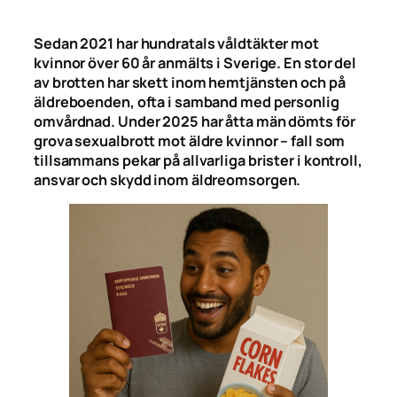
Sedan 2021 har hundratals våldtäkter mot
kvinnor över 60 år anmälts i Sverige. En stor del
av brotten har skett inom hemtjänsten och på
äldreboenden, ofta i samband med personlig
omvårdnad. Under 2025 har åtta män dömts för
grova sexualbrott mot äldre kvinnor – fall som
tillsammans pekar på allvarliga brister i kontroll,
ansvar och skydd inom äldreomsorgen.