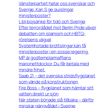
Vänsterpartiet hatar oss svenskar och
Sverige. Kan S ge quislingar
ministerposter?
L bli bojsänke för tidö och Sverige
Efter terrordådet mot Berlin Pride växer
debatten om islamism och HBTQ-
rörelsens vägval
Systemhotade brottslingar kan få
ministerposter i en sosse regering.
MP är godtemplarmaffians
marionettdockor. Du får betala med
mindre frihet.
Saab 21 – det svenska stridsflygplanet
som vände på konstruktionen
Fire Boss – flygplanet som hämtar sitt
vatten direkt ur sjön
När staten började slå tillbaka – därför
minskar gängvåldet i Sverige