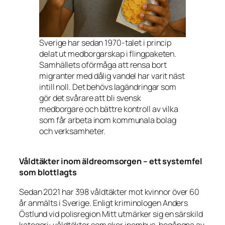
Sverige har sedan 1970-talet i princip
delat ut medborgarskap i flingpaketen.
Samhällets oförmåga att rensa bort
migranter med dålig vandel har varit näst
intill noll. Det behövs lagändringar som
gör det svårare att bli svensk
medborgare och bättre kontroll av vilka
som får arbeta inom kommunala bolag
och verksamheter.
Våldtäkter inom äldreomsorgen – ett systemfel
som blottlagts
Sedan 2021 har 398 våldtäkter mot kvinnor över 60
år anmälts i Sverige. Enligt kriminologen Anders
Östlund vid polisregion Mitt utmärker sig en särskild
kategori: våldtäkter som sker inomhus, begångna av