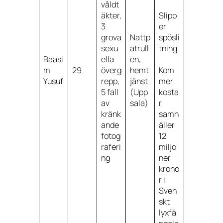
våldt
äkter,
Slipp
3
er
grova
Nattp
spösli
sexu
atrull
tning.
Baasi
ella
en,
m
29
överg
hemt
Kom
Yusuf
repp,
jänst
mer
5 fall
(Upp
kosta
av
sala)
r
kränk
samh
ande
äller
fotog
12
raferi
miljo
ng
ner
krono
r i
Sven
skt
lyxfä