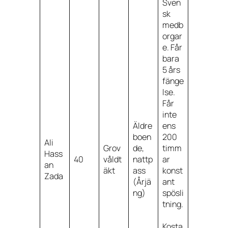
Sven
sk
medb
orgar
e. Får
bara
5 års
fänge
lse.
Får
inte
Äldre
ens
boen
200
Ali
Grov
de,
timm
Hass
40
våldt
nattp
ar
an
äkt
ass
konst
Zada
(Årjä
ant
ng)
spösli
tning.
Kosta