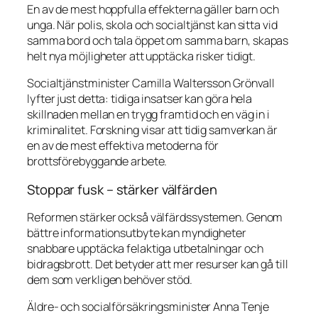
En av de mest hoppfulla effekterna gäller barn och
unga. När polis, skola och socialtjänst kan sitta vid
samma bord och tala öppet om samma barn, skapas
helt nya möjligheter att upptäcka risker tidigt.
Socialtjänstminister Camilla Waltersson Grönvall
lyfter just detta: tidiga insatser kan göra hela
skillnaden mellan en trygg framtid och en väg in i
kriminalitet. Forskning visar att tidig samverkan är
en av de mest effektiva metoderna för
brottsförebyggande arbete.
Stoppar fusk – stärker välfärden
Reformen stärker också välfärdssystemen. Genom
bättre informationsutbyte kan myndigheter
snabbare upptäcka felaktiga utbetalningar och
bidragsbrott. Det betyder att mer resurser kan gå till
dem som verkligen behöver stöd.
Äldre- och socialförsäkringsminister Anna Tenje