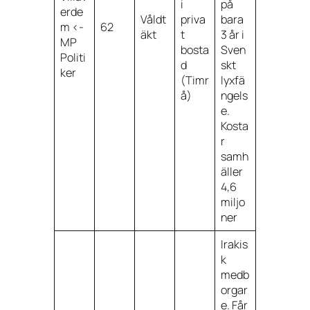
i
på
erde
Våldt
priva
bara
m <-
62
äkt
t
3 år i
MP
bosta
Sven
Politi
d
skt
ker
(Timr
lyxfä
å)
ngels
e.
Kosta
r
samh
äller
4,6
miljo
ner
Irakis
k
medb
orgar
e. Får