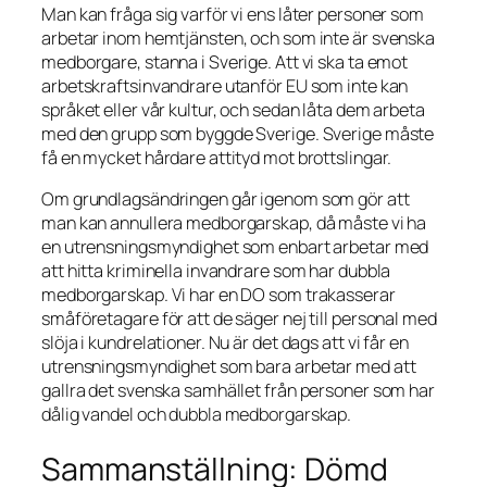
Man kan fråga sig varför vi ens låter personer som
arbetar inom hemtjänsten, och som inte är svenska
medborgare, stanna i Sverige. Att vi ska ta emot
arbetskraftsinvandrare utanför EU som inte kan
språket eller vår kultur, och sedan låta dem arbeta
med den grupp som byggde Sverige. Sverige måste
få en mycket hårdare attityd mot brottslingar.
Om grundlagsändringen går igenom som gör att
man kan annullera medborgarskap, då måste vi ha
en utrensningsmyndighet som enbart arbetar med
att hitta kriminella invandrare som har dubbla
medborgarskap. Vi har en DO som trakasserar
småföretagare för att de säger nej till personal med
slöja i kundrelationer. Nu är det dags att vi får en
utrensningsmyndighet som bara arbetar med att
gallra det svenska samhället från personer som har
dålig vandel och dubbla medborgarskap.
Sammanställning: Dömd