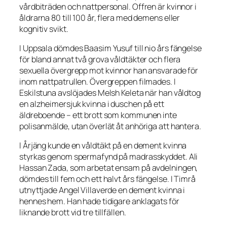
vårdbiträden och nattpersonal. Offren är kvinnor i
åldrarna 80 till 100 år, flera med demens eller
kognitiv svikt.
I Uppsala dömdes Baasim Yusuf till nio års fängelse
för bland annat två grova våldtäkter och flera
sexuella övergrepp mot kvinnor han ansvarade för
inom nattpatrullen. Övergreppen filmades. I
Eskilstuna avslöjades Melsh Keleta när han våldtog
en alzheimersjuk kvinna i duschen på ett
äldreboende – ett brott som kommunen inte
polisanmälde, utan överlät åt anhöriga att hantera.
I Årjäng kunde en våldtäkt på en dement kvinna
styrkas genom spermafynd på madrasskyddet. Ali
Hassan Zada, som arbetat ensam på avdelningen,
dömdes till fem och ett halvt års fängelse. I Timrå
utnyttjade Angel Villaverde en dement kvinna i
hennes hem. Han hade tidigare anklagats för
liknande brott vid tre tillfällen.