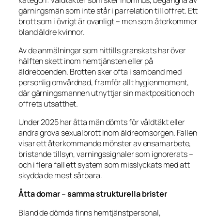
gärningsmän som inte står i parrelation till offret. Ett
brott som i övrigt är ovanligt – men som återkommer
bland äldre kvinnor.
Av de anmälningar som hittills granskats har över
hälften skett inom hemtjänsten eller på
äldreboenden. Brotten sker ofta i samband med
personlig omvårdnad, framför allt hygienmoment,
där gärningsmannen utnyttjar sin maktposition och
offrets utsatthet.
Under 2025 har åtta män dömts för våldtäkt eller
andra grova sexualbrott inom äldreomsorgen. Fallen
visar ett återkommande mönster av ensamarbete,
bristande tillsyn, varningssignaler som ignorerats –
och i flera fall ett system som misslyckats med att
skydda de mest sårbara.
Åtta domar – samma strukturella brister
Bland de dömda finns hemtjänstpersonal,