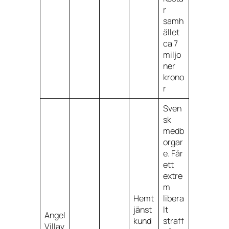
r
samh
ället
ca 7
miljo
ner
krono
r
Sven
sk
medb
orgar
e. Får
ett
extre
m
Hemt
libera
jänst
lt
Angel
kund
straff
Villav