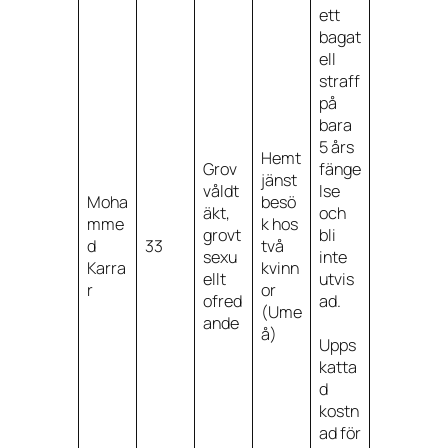
ett
bagat
ell
straff
på
bara
5 års
Hemt
Grov
fänge
jänst
våldt
lse
Moha
besö
äkt,
och
mme
k hos
grovt
bli
d
33
två
sexu
inte
Karra
kvinn
ellt
utvis
r
or
ofred
ad.
(Ume
ande
å)
Upps
katta
d
kostn
ad för