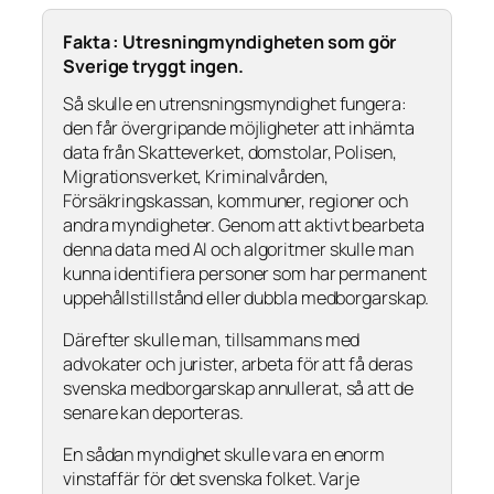
Fakta : Utresningmyndigheten som gör
Sverige tryggt ingen.
Så skulle en utrensningsmyndighet fungera:
den får övergripande möjligheter att inhämta
data från Skatteverket, domstolar, Polisen,
Migrationsverket, Kriminalvården,
Försäkringskassan, kommuner, regioner och
andra myndigheter. Genom att aktivt bearbeta
denna data med AI och algoritmer skulle man
kunna identifiera personer som har permanent
uppehållstillstånd eller dubbla medborgarskap.
Därefter skulle man, tillsammans med
advokater och jurister, arbeta för att få deras
svenska medborgarskap annullerat, så att de
senare kan deporteras.
En sådan myndighet skulle vara en enorm
vinstaffär för det svenska folket. Varje