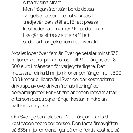
sitta av sina straff.
Men frågan återstår: borde dessa
fängelseplatser inte outsourcas till
tredje världen istället, för att pressa
kostnaderna ännu mer? En pedofil kan
lika gärna sitta av sitt straff i ett
sudanskt fängelse som i ett svenskt.
Avtalet löper över fem år. Sverige betalar minst 335
miljoner kronor per år för upp till 300 fångar, och 8
500 euro i månaden för varje ytterligare. Det
motsvarar cirka 1,1 miljon kronor per fånge – runt 300
000 kronor billigare än i Sverige, där kostnaderna
drivs upp av överdriven “rehabilitering” och
bekvämligheter. För Estland är det en lönsam affär,
eftersom deras egna fångar kostar mindre än
hälften så mycket.
Om Sverige bara placerar 200 fångar i Tartu blir
kostnaden högre per person. Den fasta årsavgiften
på 335 miljoner kronor ger då en effektiv kostnad på