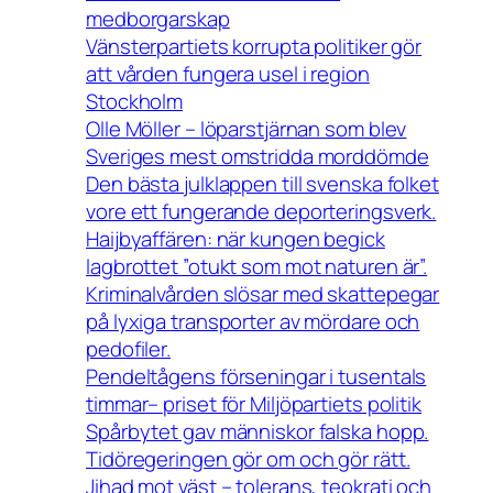
medborgarskap
Vänsterpartiets korrupta politiker gör
att vården fungera usel i region
Stockholm
Olle Möller – löparstjärnan som blev
Sveriges mest omstridda morddömde
Den bästa julklappen till svenska folket
vore ett fungerande deporteringsverk.
Haijbyaffären: när kungen begick
lagbrottet ”otukt som mot naturen är”.
Kriminalvården slösar med skattepegar
på lyxiga transporter av mördare och
pedofiler.
Pendeltågens förseningar i tusentals
timmar– priset för Miljöpartiets politik
Spårbytet gav människor falska hopp.
Tidöregeringen gör om och gör rätt.
Jihad mot väst – tolerans, teokrati och