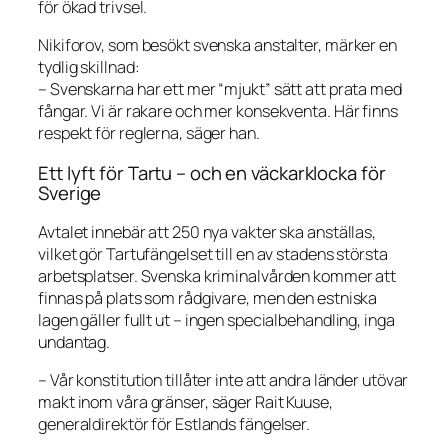
för ökad trivsel.
Nikiforov, som besökt svenska anstalter, märker en
tydlig skillnad:
– Svenskarna har ett mer “mjukt” sätt att prata med
fångar. Vi är rakare och mer konsekventa. Här finns
respekt för reglerna, säger han.
Ett lyft för Tartu – och en väckarklocka för
Sverige
Avtalet innebär att 250 nya vakter ska anställas,
vilket gör Tartufängelset till en av stadens största
arbetsplatser. Svenska kriminalvården kommer att
finnas på plats som rådgivare, men den estniska
lagen gäller fullt ut – ingen specialbehandling, inga
undantag.
– Vår konstitution tillåter inte att andra länder utövar
makt inom våra gränser, säger Rait Kuuse,
generaldirektör för Estlands fängelser.