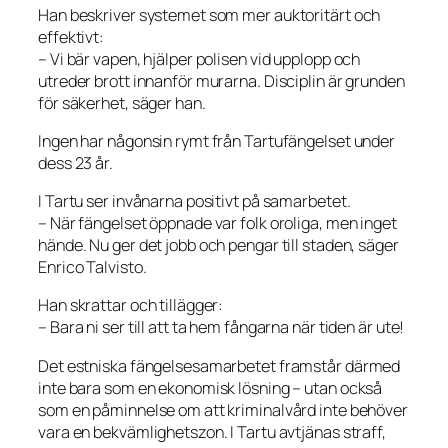
Han beskriver systemet som mer auktoritärt och
effektivt:
– Vi bär vapen, hjälper polisen vid upplopp och
utreder brott innanför murarna. Disciplin är grunden
för säkerhet, säger han.
Ingen har någonsin rymt från Tartufängelset under
dess 23 år.
I Tartu ser invånarna positivt på samarbetet.
– När fängelset öppnade var folk oroliga, men inget
hände. Nu ger det jobb och pengar till staden, säger
Enrico Talvisto.
Han skrattar och tillägger:
– Bara ni ser till att ta hem fångarna när tiden är ute!
Det estniska fängelsesamarbetet framstår därmed
inte bara som en ekonomisk lösning – utan också
som en påminnelse om att kriminalvård inte behöver
vara en bekvämlighetszon. I Tartu avtjänas straff,