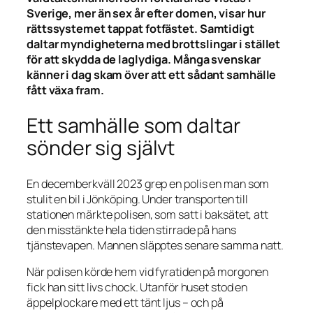
Sverige, mer än sex år efter domen, visar hur
rättssystemet tappat fotfästet. Samtidigt
daltar myndigheterna med brottslingar i stället
för att skydda de laglydiga. Många svenskar
känner i dag skam över att ett sådant samhälle
fått växa fram.
Ett samhälle som daltar
sönder sig självt
En decemberkväll 2023 grep en polis en man som
stulit en bil i Jönköping. Under transporten till
stationen märkte polisen, som satt i baksätet, att
den misstänkte hela tiden stirrade på hans
tjänstevapen. Mannen släpptes senare samma natt.
När polisen körde hem vid fyratiden på morgonen
fick han sitt livs chock. Utanför huset stod en
äppelplockare med ett tänt ljus – och på