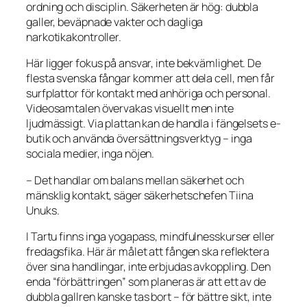
ordning och disciplin. Säkerheten är hög: dubbla
galler, beväpnade vakter och dagliga
narkotikakontroller.
Här ligger fokus på ansvar, inte bekvämlighet. De
flesta svenska fångar kommer att dela cell, men får
surfplattor för kontakt med anhöriga och personal.
Videosamtalen övervakas visuellt men inte
ljudmässigt. Via plattan kan de handla i fängelsets e-
butik och använda översättningsverktyg – inga
sociala medier, inga nöjen.
– Det handlar om balans mellan säkerhet och
mänsklig kontakt, säger säkerhetschefen Tiina
Unuks.
I Tartu finns inga yogapass, mindfulnesskurser eller
fredagsfika. Här är målet att fången ska reflektera
över sina handlingar, inte erbjudas avkoppling. Den
enda “förbättringen” som planeras är att ett av de
dubbla gallren kanske tas bort – för bättre sikt, inte