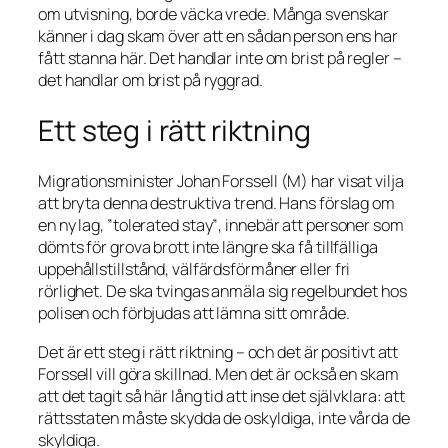
om utvisning, borde väcka vrede. Många svenskar
känner i dag skam över att en sådan person ens har
fått stanna här. Det handlar inte om brist på regler –
det handlar om brist på ryggrad.
Ett steg i rätt riktning
Migrationsminister Johan Forssell (M) har visat vilja
att bryta denna destruktiva trend. Hans förslag om
en ny lag,
”tolerated stay”
, innebär att personer som
dömts för grova brott inte längre ska få tillfälliga
uppehållstillstånd, välfärdsförmåner eller fri
rörlighet. De ska tvingas anmäla sig regelbundet hos
polisen och förbjudas att lämna sitt område.
Det är ett steg i rätt riktning – och det är positivt att
Forssell vill göra skillnad. Men det är också en skam
att det tagit så här lång tid att inse det självklara: att
rättsstaten måste skydda de oskyldiga, inte vårda de
skyldiga.