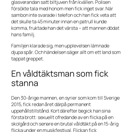
glasverandan satt bil­tjuven från kvällen. Polisen
försökte tala med honom men fick inget svar. När
sambon inte svarade i telefon och han fick veta att
det skulle ta 45 minuter innan en patrull kunde
komma, fruktade han det värsta – att mannen dödat
hans familj.
Familjen klarade sig, men upplevelsen lämnade
djupa spår. Och händelsen säger allt om ett land som
tappat greppet.
En våldtäktsman som fick
stanna
Den 30-årige mannen, en syrier som kom till Sverige
2015, fick redan året därpå permanent
uppehållstillstånd. Kort därefter begick han sina
första brott: sexuellt ofredande av en flicka på en
skolgård och senare en brutal våldtäkt på en 15-årig
flicka under en musikfestival. Flickan fick