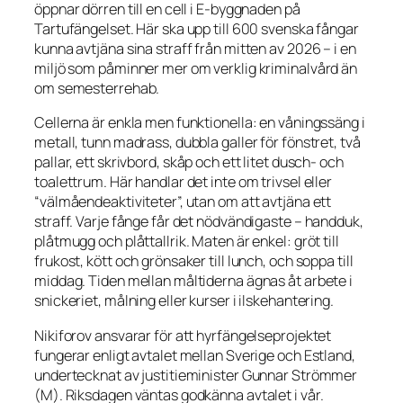
öppnar dörren till en cell i E-byggnaden på
Tartufängelset. Här ska upp till 600 svenska fångar
kunna avtjäna sina straff från mitten av 2026 – i en
miljö som påminner mer om verklig kriminalvård än
om semesterrehab.
Cellerna är enkla men funktionella: en våningssäng i
metall, tunn madrass, dubbla galler för fönstret, två
pallar, ett skrivbord, skåp och ett litet dusch- och
toalettrum. Här handlar det inte om trivsel eller
“välmåendeaktiviteter”, utan om att avtjäna ett
straff. Varje fånge får det nödvändigaste – handduk,
plåtmugg och plåttallrik. Maten är enkel: gröt till
frukost, kött och grönsaker till lunch, och soppa till
middag. Tiden mellan måltiderna ägnas åt arbete i
snickeriet, målning eller kurser i ilskehantering.
Nikiforov ansvarar för att hyrfängelseprojektet
fungerar enligt avtalet mellan Sverige och Estland,
undertecknat av justitieminister Gunnar Strömmer
(M). Riksdagen väntas godkänna avtalet i vår.