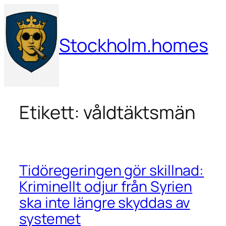
Hoppa
till
innehåll
Stockholm.homes
Etikett:
våldtäktsmän
Tidöregeringen gör skillnad:
Kriminellt odjur från Syrien
ska inte längre skyddas av
systemet