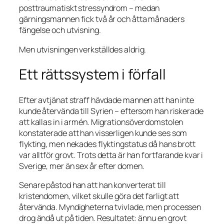
posttraumatiskt stressyndrom – medan
gärningsmannen fick två år och åtta månaders
fängelse och utvisning.
Men utvisningen verkställdes aldrig.
Ett rättssystem i förfall
Efter avtjänat straff hävdade mannen att han inte
kunde återvända till Syrien – eftersom han riskerade
att kallas in i armén. Migrationsöverdomstolen
konstaterade att han visserligen kunde ses som
flykting, men nekades flyktingstatus då hans brott
var alltför grovt. Trots detta är han fortfarande kvar i
Sverige, mer än sex år efter domen.
Senare påstod han att han konverterat till
kristendomen, vilket skulle göra det farligt att
återvända. Myndigheterna tvivlade, men processen
drog ändå ut på tiden. Resultatet: ännu en grovt