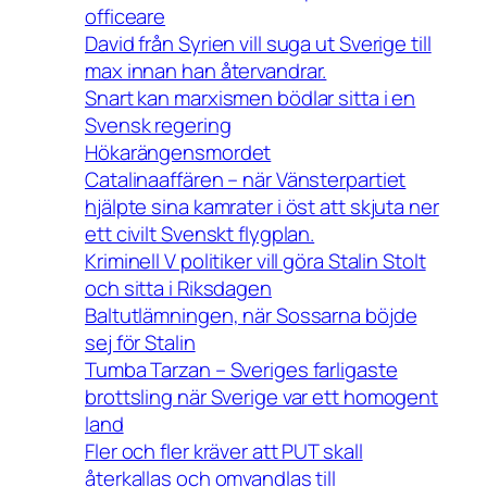
officeare
David från Syrien vill suga ut Sverige till
max innan han återvandrar.
Snart kan marxismen bödlar sitta i en
Svensk regering
Hökarängensmordet
Catalinaaffären – när Vänsterpartiet
hjälpte sina kamrater i öst att skjuta ner
ett civilt Svenskt flygplan.
Kriminell V politiker vill göra Stalin Stolt
och sitta i Riksdagen
Baltutlämningen, när Sossarna böjde
sej för Stalin
Tumba Tarzan – Sveriges farligaste
brottsling när Sverige var ett homogent
land
Fler och fler kräver att PUT skall
återkallas och omvandlas till