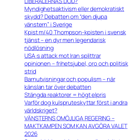
LIBERALERNAS DÖD?
Myndighetsaktivism eller demokratiskt
skydd? Debatten om “den djupa
vänstern” i Sverige
Kpist m/40 Thompson-kpisten i svensk
tjänst – en dyr men legendarisk
nödlösning
USA:s attack mot Iran splittrar
opinionen – frihetsjubel, oro och politisk
strid
Barnutvisningar och populism – när
känslan tar över debatten
Stängda reaktorer = högt elpris
Varför dog kulspruteskyttar först i andra
världskriget?
VÄNSTERNS OMÖJLIGA REGERING –
MAKTKAMPEN SOM KAN AVGÖRA VALET
2026