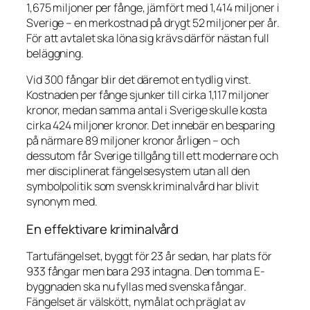
1,675 miljoner per fånge, jämfört med 1,414 miljoner i
Sverige – en merkostnad på drygt 52 miljoner per år.
För att avtalet ska löna sig krävs därför nästan full
beläggning.
Vid 300 fångar blir det däremot en tydlig vinst.
Kostnaden per fånge sjunker till cirka 1,117 miljoner
kronor, medan samma antal i Sverige skulle kosta
cirka 424 miljoner kronor. Det innebär en besparing
på närmare 89 miljoner kronor årligen – och
dessutom får Sverige tillgång till ett modernare och
mer disciplinerat fängelsesystem utan all den
symbolpolitik som svensk kriminalvård har blivit
synonym med.
En effektivare kriminalvård
Tartufängelset, byggt för 23 år sedan, har plats för
933 fångar men bara 293 intagna. Den tomma E-
byggnaden ska nu fyllas med svenska fångar.
Fängelset är välskött, nymålat och präglat av