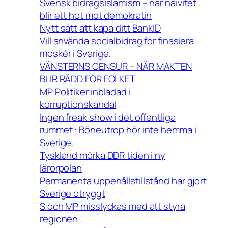
Svensk bidragsislamism – när naivitet
blir ett hot mot demokratin
Nytt sätt att kapa ditt BankID
Vill använda socialbidrag för finasiera
moskér i Sverige.
VÄNSTERNS CENSUR – NÄR MAKTEN
BLIR RÄDD FÖR FOLKET
MP Politiker inbladad i
korruptionskandal
Ingen freak show i det offentliga
rummet : Böneutrop hör inte hemma i
Sverige.
Tyskland mörka DDR tiden i ny
lärorpolan
Permanenta uppehållstillstånd har gjort
Sverige otryggt
S och MP misslyckas med att styra
regionen .