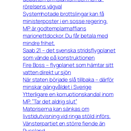
rörelsens vägval
Systemhotade brottslingar kan få
ministerposter i en sosse regering.
MP är godtemplarmaffians
marionettdockor. Du får betala med
mindre frihet.
Saab 21 – det svenska stridsflygplanet
som vände på konstruktionen
Fire Boss – flygplanet som hämtar sitt
vatten direkt ur sjön
När staten började slå tillbaka – därför
minskar gängvåldet i Sverige
Ytterligare en korruptionskandal inom
MP. ”Tar det aldrig slut”
Matpriserna kan sänkas om
livstidutvisning vid ringa stöld införs.
Vänsterpartiet en större fiende än
Ryssland