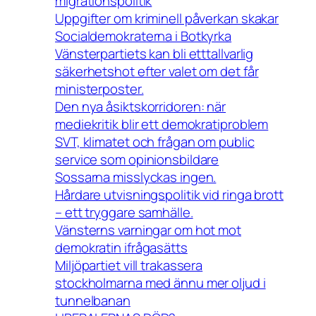
migrationspolitik
Uppgifter om kriminell påverkan skakar
Socialdemokraterna i Botkyrka
Vänsterpartiets kan bli etttallvarlig
säkerhetshot efter valet om det får
ministerposter.
Den nya åsiktskorridoren: när
mediekritik blir ett demokratiproblem
SVT, klimatet och frågan om public
service som opinionsbildare
Sossarna misslyckas ingen.
Hårdare utvisningspolitik vid ringa brott
– ett tryggare samhälle.
Vänsterns varningar om hot mot
demokratin ifrågasätts
Miljöpartiet vill trakassera
stockholmarna med ännu mer oljud i
tunnelbanan