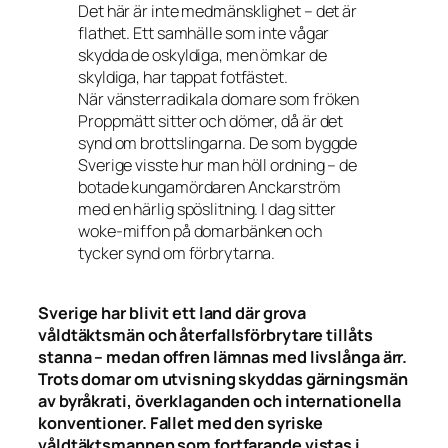
Det här är inte medmänsklighet – det är
flathet. Ett samhälle som inte vågar
skydda de oskyldiga, men ömkar de
skyldiga, har tappat fotfästet.
När vänsterradikala domare som fröken
Proppmätt sitter och dömer, då är det
synd om brottslingarna. De som byggde
Sverige visste hur man höll ordning – de
botade kungamördaren Anckarström
med en härlig spöslitning. I dag sitter
woke-miffon på domarbänken och
tycker synd om förbrytarna.
Sverige har blivit ett land där grova
våldtäktsmän och återfallsförbrytare tillåts
stanna – medan offren lämnas med livslånga ärr.
Trots domar om utvisning skyddas gärningsmän
av byråkrati, överklaganden och internationella
konventioner. Fallet med den syriske
våldtäktsmannen som fortfarande vistas i