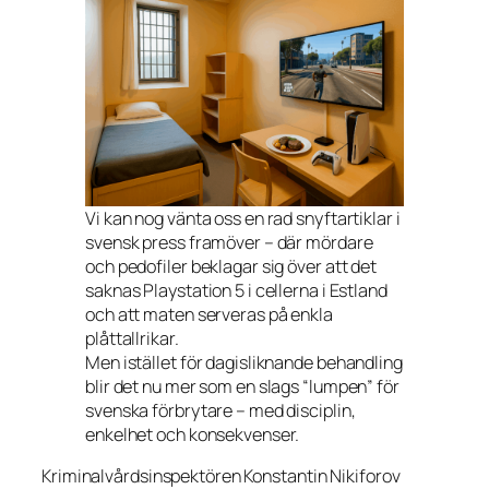
Vi kan nog vänta oss en rad snyftartiklar i
svensk press framöver – där mördare
och pedofiler beklagar sig över att det
saknas Playstation 5 i cellerna i Estland
och att maten serveras på enkla
plåttallrikar.
Men istället för dagisliknande behandling
blir det nu mer som en slags “lumpen” för
svenska förbrytare – med disciplin,
enkelhet och konsekvenser.
Kriminalvårdsinspektören Konstantin Nikiforov