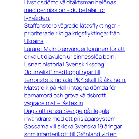
Livstidsdömd våldtäktsman belönas
med permission – du betalar för
lyxvården.
Staffanstorp vägrade låtasflyktingar –
prioriterade riktiga krigsflyktingar från
Ukraina
Lärare i Malmö använder koranen för att
driva ut djävulen ur sinnesslöa barn.
L snart historia i Svensk riksdag
”Journalist” med kopplingar till
terroriststämplade PKK skall få åka hem.
Matstrejk på Hall: intagna dömda för
barnamord och grova våldsbrott
vägrade mat – låstes in
Dags att rensa Sverige på illegala
invandrare med ett prisjägarsystem.
Sossarna vill skicka Svenska 19 åringar
som infanterikött till Grönland vid en