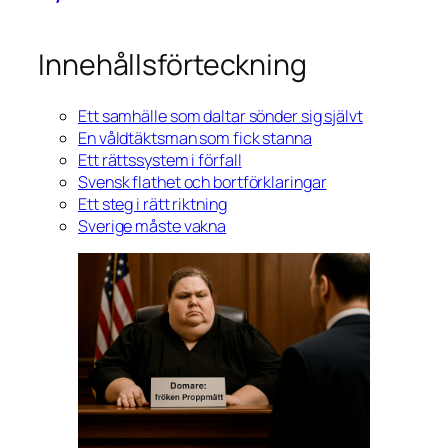
Innehållsförteckning
Ett samhälle som daltar sönder sig självt
En våldtäktsman som fick stanna
Ett rättssystem i förfall
Svensk flathet och bortförklaringar
Ett steg i rätt riktning
Sverige måste vakna