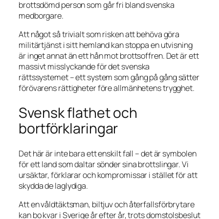
brottsdömd person som går fri bland svenska
medborgare.
Att något så trivialt som risken att behöva göra
militärtjänst i sitt hemland kan stoppa en utvisning
är inget annat än ett hån mot brottsoffren. Det är ett
massivt misslyckande för det svenska
rättssystemet – ett system som gång på gång sätter
förövarens rättigheter före allmänhetens trygghet.
Svensk flathet och
bortförklaringar
Det här är inte bara ett enskilt fall – det är symbolen
för ett land som daltar sönder sina brottslingar. Vi
ursäktar, förklarar och kompromissar i stället för att
skydda de laglydiga.
Att en våldtäktsman, bil­tjuv och återfallsförbrytare
kan bo kvar i Sverige år efter år, trots domstolsbeslut