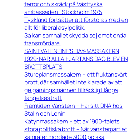
terror och skräck på Västtyska
ambassaden i Stockholm 1975
Tyskland fortsätter att förstöras med en
allt för liberal asylpolitik.
Så kan samhället skydda sej emot onda
transmördare.
SAINT VALENTINE’S DAY-MASSAKERN
1929: NÄR ALLA HJÄRTANS DAG BLEV EN
BROTTSPLATS
Stureplansmassakern – ett fruktansvärt
brott, där samhället inte klarade av att
ge gärningsmännen tillräckligt långa
fängelsestraff.
Framtiden Vänstern – Har sitt DNA hos
Stalin och Lenin.
Katynmassakern – ett av 1900-talets
stora politiska brott – När vänsterpartiet
kamrater mördade 3000 polska