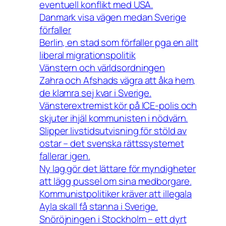
eventuell konflikt med USA.
Danmark visa vägen medan Sverige
förfaller
Berlin, en stad som förfaller pga en allt
liberal migrationspolitik
Vänstern och världsordningen
Zahra och Afshads vägra att åka hem,
de klamra sej kvar i Sverige.
Vänsterextremist kör på ICE-polis och
skjuter ihjäl kommunisten i nödvärn.
Slipper livstidsutvisning för stöld av
ostar – det svenska rättssystemet
fallerar igen.
Ny lag gör det lättare för myndigheter
att lägg pussel om sina medborgare.
Kommunistpolitiker kräver att illegala
Ayla skall få stanna i Sverige.
Snöröjningen i Stockholm – ett dyrt