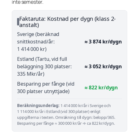
inte semester.
Faktaruta: Kostnad per dygn (klass 2-
anstalt)
Sverige (beräknad
snittkostnad/år:
≈ 3 874 kr/dygn
1 414 000 kr)
Estland (Tartu, vid full
beläggning 300 platser:
≈ 3 052 kr/dygn
335 Mkr/år)
Besparing per fånge (vid
≈ 822 kr/dygn
300 platser utnyttjade)
Beräkningsunderlag:
1 414 000 kr/år i Sverige och
1 114 000 kr/år i Estland (vid 300 platser) enligt
uppgifterna i texten. Omräkning till dygn: belopp/365.
Besparing per fånge ≈ 300 000 kr/år ⇒ ca 822 kr/dygn.