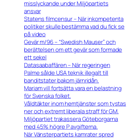
misslyckande under Miljöpartiets
ansvar
Statens filmcensur – När inkompetenta
politiker skulle bestämma vad du fick se
på video
Gevär m/96 – “Swedish Mauser” och
berättelsen om ett gevär som formade
ett sekel
Datasaabaffären – När regeringen
Palme sålde USA teknik illegalt till
banditstater bakom järnridån.
Mariam vill fortsätta vara en belastning
för Svenska folket.
Våldtäkter inom hemtjänster som tystas
ner och extremt liberala straff för GM.
Miljöpartiet trakassera Göteborgarna
med 45% högre P avgifterna.
När Vänsterpartiets kamrater spred