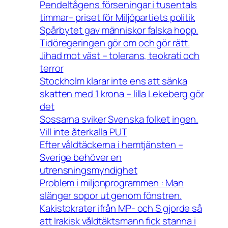
Pendeltågens förseningar i tusentals
timmar– priset för Miljöpartiets politik
Spårbytet gav människor falska hopp.
Tidöregeringen gör om och gör rätt.
Jihad mot väst – tolerans, teokrati och
terror
Stockholm klarar inte ens att sänka
skatten med 1 krona – lilla Lekeberg gör
det
Sossarna sviker Svenska folket ingen.
Vill inte återkalla PUT
Efter våldtäckerna i hemtjänsten –
Sverige behöver en
utrensningsmyndighet
Problem i miljonprogrammen : Man
slänger sopor ut genom fönstren.
Kakistokrater ifrån MP- och S gjorde så
att Irakisk våldtäktsmann fick stanna i