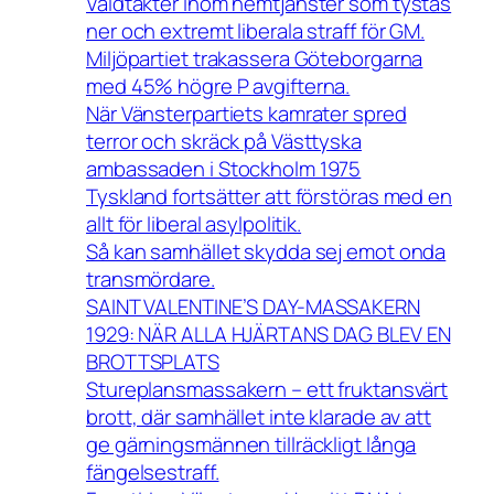
Våldtäkter inom hemtjänster som tystas
ner och extremt liberala straff för GM.
Miljöpartiet trakassera Göteborgarna
med 45% högre P avgifterna.
När Vänsterpartiets kamrater spred
terror och skräck på Västtyska
ambassaden i Stockholm 1975
Tyskland fortsätter att förstöras med en
allt för liberal asylpolitik.
Så kan samhället skydda sej emot onda
transmördare.
SAINT VALENTINE’S DAY-MASSAKERN
1929: NÄR ALLA HJÄRTANS DAG BLEV EN
BROTTSPLATS
Stureplansmassakern – ett fruktansvärt
brott, där samhället inte klarade av att
ge gärningsmännen tillräckligt långa
fängelsestraff.