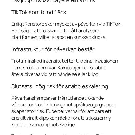
riskgrupp. Fokus är på generell källkritik.
TikTok som blind fläck
Enligt Ranstorp sker mycket av påverkan via TikTok.
Han säger att forskare inte fått analysera
plattformen, vilket skapat en kunskapslucka.
Infrastruktur för påverkan består
Trots minskad intensitet efter Ukraina-invasionen
finns strukturen kvar. Kampanjer kan snabbt
återaktiveras vid rätt händelse eller klipp.
Slutsats: hög risk för snabb eskalering
Påverkanskampanjer från utlandet, ökande
våldsretorik och riktning mot språksvaga grupper
skapar stor risk. Experter varnar för att bara ett
enskilt viralt klipp kan räcka för att utlösa en ny
kraftfull kampanj mot Sverige.