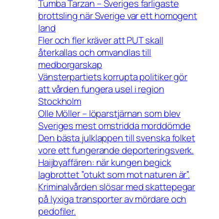
Tumba Tarzan – Sveriges farligaste
brottsling när Sverige var ett homogent
land
Fler och fler kräver att PUT skall
återkallas och omvandlas till
medborgarskap
Vänsterpartiets korrupta politiker gör
att vården fungera usel i region
Stockholm
Olle Möller – löparstjärnan som blev
Sveriges mest omstridda morddömde
Den bästa julklappen till svenska folket
vore ett fungerande deporteringsverk.
Haijbyaffären: när kungen begick
lagbrottet ”otukt som mot naturen är”.
Kriminalvården slösar med skattepegar
på lyxiga transporter av mördare och
pedofiler.