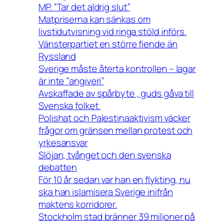
MP. ”Tar det aldrig slut”
Matpriserna kan sänkas om
livstidutvisning vid ringa stöld införs.
Vänsterpartiet en större fiende än
Ryssland
Sverige måste återta kontrollen – lagar
är inte ”angiveri”
Avskaffade av spårbyte , guds gåva till
Svenska folket.
Polishat och Palestinaaktivism väcker
frågor om gränsen mellan protest och
yrkesansvar
Slöjan, tvånget och den svenska
debatten
För 10 år sedan var han en flykting, nu
ska han islamisera Sverige inifrån
maktens korridorer.
Stockholm stad bränner 39 miljoner på