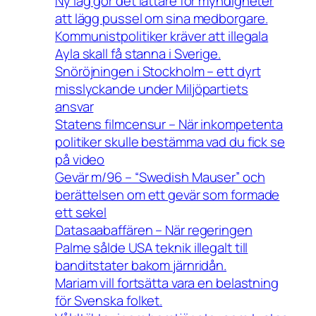
Ny lag gör det lättare för myndigheter
att lägg pussel om sina medborgare.
Kommunistpolitiker kräver att illegala
Ayla skall få stanna i Sverige.
Snöröjningen i Stockholm – ett dyrt
misslyckande under Miljöpartiets
ansvar
Statens filmcensur – När inkompetenta
politiker skulle bestämma vad du fick se
på video
Gevär m/96 – “Swedish Mauser” och
berättelsen om ett gevär som formade
ett sekel
Datasaabaffären – När regeringen
Palme sålde USA teknik illegalt till
banditstater bakom järnridån.
Mariam vill fortsätta vara en belastning
för Svenska folket.