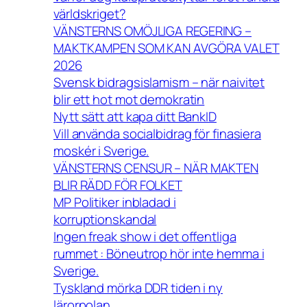
världskriget?
VÄNSTERNS OMÖJLIGA REGERING –
MAKTKAMPEN SOM KAN AVGÖRA VALET
2026
Svensk bidragsislamism – när naivitet
blir ett hot mot demokratin
Nytt sätt att kapa ditt BankID
Vill använda socialbidrag för finasiera
moskér i Sverige.
VÄNSTERNS CENSUR – NÄR MAKTEN
BLIR RÄDD FÖR FOLKET
MP Politiker inbladad i
korruptionskandal
Ingen freak show i det offentliga
rummet : Böneutrop hör inte hemma i
Sverige.
Tyskland mörka DDR tiden i ny
lärorpolan