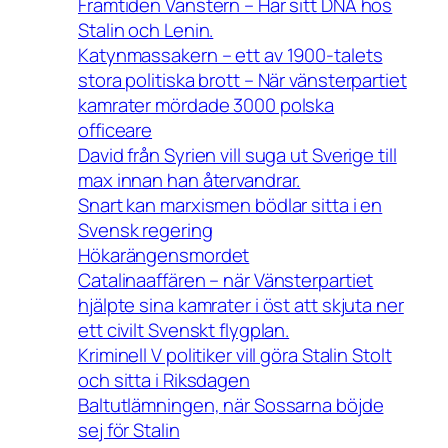
Framtiden Vänstern – Har sitt DNA hos
Stalin och Lenin.
Katynmassakern – ett av 1900-talets
stora politiska brott – När vänsterpartiet
kamrater mördade 3000 polska
officeare
David från Syrien vill suga ut Sverige till
max innan han återvandrar.
Snart kan marxismen bödlar sitta i en
Svensk regering
Hökarängensmordet
Catalinaaffären – när Vänsterpartiet
hjälpte sina kamrater i öst att skjuta ner
ett civilt Svenskt flygplan.
Kriminell V politiker vill göra Stalin Stolt
och sitta i Riksdagen
Baltutlämningen, när Sossarna böjde
sej för Stalin