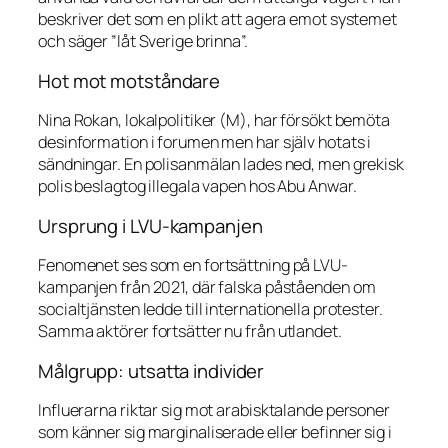
beskriver det som en plikt att agera emot systemet
och säger ”låt Sverige brinna”.
Hot mot motståndare
Nina Rokan, lokalpolitiker (M), har försökt bemöta
desinformation i forumen men har själv hotats i
sändningar. En polisanmälan lades ned, men grekisk
polis beslagtog illegala vapen hos Abu Anwar.
Ursprung i LVU-kampanjen
Fenomenet ses som en fortsättning på LVU-
kampanjen från 2021, där falska påståenden om
socialtjänsten ledde till internationella protester.
Samma aktörer fortsätter nu från utlandet.
Målgrupp: utsatta individer
Influerarna riktar sig mot arabisktalande personer
som känner sig marginaliserade eller befinner sig i