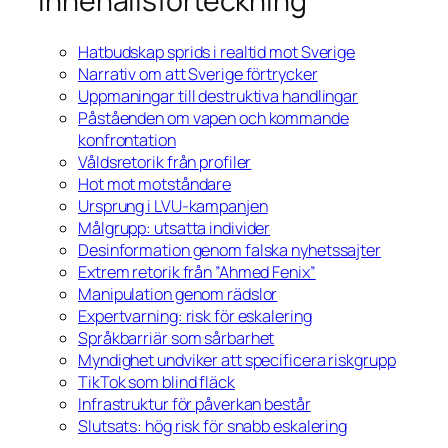
Innehållsförteckning
Hatbudskap sprids i realtid mot Sverige
Narrativ om att Sverige förtrycker
Uppmaningar till destruktiva handlingar
Påståenden om vapen och kommande
konfrontation
Våldsretorik från profiler
Hot mot motståndare
Ursprung i LVU-kampanjen
Målgrupp: utsatta individer
Desinformation genom falska nyhetssajter
Extrem retorik från ”Ahmed Fenix”
Manipulation genom rädslor
Expertvarning: risk för eskalering
Språkbarriär som sårbarhet
Myndighet undviker att specificera riskgrupp
TikTok som blind fläck
Infrastruktur för påverkan består
Slutsats: hög risk för snabb eskalering