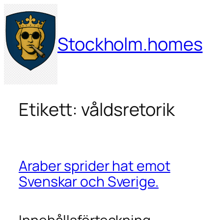
Hoppa
till
innehåll
Stockholm.homes
Etikett:
våldsretorik
Araber sprider hat emot
Svenskar och Sverige.