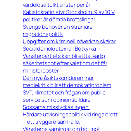
värdelösa tolktjänster per år
Kakistokratin styr Stockholm. 9 av 10 V
politiker är dömda brottslingar.
Sverige behöver en stramare
migrationspolitik
Uppgifter om kriminell påverkan skakar
Socialdemokraterna i Botkyrka
Vänsterpartiets kan bli etttallvarlig
säkerhetshot efter valet om det får
ministerposter.
Den nya åsiktskorridoren: när
mediekritik blir ett demokratiproblem
SVT, klimatet och frågan om public
service som opinionsbildare
Sossarna misslyckas ingen.
Hårdare utvisningspolitik vid ringa brott
– ett tryggare samhälle.
Vänsterns varningar om hot mot