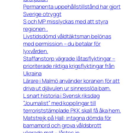
Permanenta uppehållstillstånd har gjort
Sverige otryggt
S och MP misslyckas med att styra
regionen .
Livstidsdömd våldtäktsman belönas
med permission – du betalar för
lyxvården.
Staffanstorp vägrade låtasflyktingar –
prioriterade riktiga krigsflyktingar från
Ukraina
Lärare i Malmö använder koranen för att
driva ut djävulen ur sinnesslöa barn.
L snart historia i Svensk riksdag
”Journalist” med kopplingar till
terroriststämplade PKK skall få åka hem.
Matstrejk på Hall: intagna dömda för
barnamord och grova våldsbrott
vägrade mat – låstes in