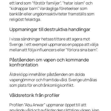
ett land som ”förstör familjer”, ”hatar islam” och
”kidnappar barn”. Vardagliga företeelser som
banklån eller ungdomsaktiviteter framställs som
religiöst felaktiga.
Uppmaningar till destruktiva handlingar
I vissa sändningar hetsas tittare att agera mot
Sverige. I ett exempel uppmanas en pappa att välja
mellan att följa influencers eller ”förlora sina barn”.
Påståenden om vapen och kommande
konfrontation
Äldre klipp innehåller påståenden om dolda
vapengömmor och framtida våld. Sverige utmålas
som plats för en ofrånkomlig konflikt.
Våldsretorik från profiler
Profilen ”Abu Anwar” uppmanar öppet till att
använda våld och avfärdar den rättsliga vägen. Han