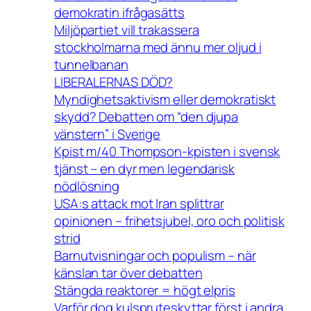
demokratin ifrågasätts
Miljöpartiet vill trakassera
stockholmarna med ännu mer oljud i
tunnelbanan
LIBERALERNAS DÖD?
Myndighetsaktivism eller demokratiskt
skydd? Debatten om “den djupa
vänstern” i Sverige
Kpist m/40 Thompson-kpisten i svensk
tjänst – en dyr men legendarisk
nödlösning
USA:s attack mot Iran splittrar
opinionen – frihetsjubel, oro och politisk
strid
Barnutvisningar och populism – när
känslan tar över debatten
Stängda reaktorer = högt elpris
Varför dog kulspruteskyttar först i andra