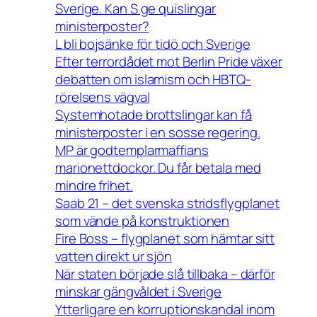
Sverige. Kan S ge quislingar
ministerposter?
L bli bojsänke för tidö och Sverige
Efter terrordådet mot Berlin Pride växer
debatten om islamism och HBTQ-
rörelsens vägval
Systemhotade brottslingar kan få
ministerposter i en sosse regering.
MP är godtemplarmaffians
marionettdockor. Du får betala med
mindre frihet.
Saab 21 – det svenska stridsflygplanet
som vände på konstruktionen
Fire Boss – flygplanet som hämtar sitt
vatten direkt ur sjön
När staten började slå tillbaka – därför
minskar gängvåldet i Sverige
Ytterligare en korruptionskandal inom