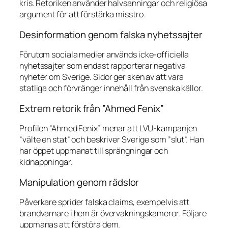
kris. Retoriken använder halvsanningar och religiösa
argument för att förstärka misstro.
Desinformation genom falska nyhetssajter
Förutom sociala medier används icke-officiella
nyhetssajter som endast rapporterar negativa
nyheter om Sverige. Sidor ger sken av att vara
statliga och förvränger innehåll från svenska källor.
Extrem retorik från ”Ahmed Fenix”
Profilen ”Ahmed Fenix” menar att LVU-kampanjen
”välte en stat” och beskriver Sverige som ”slut”. Han
har öppet uppmanat till sprängningar och
kidnappningar.
Manipulation genom rädslor
Påverkare sprider falska claims, exempelvis att
brandvarnare i hem är övervakningskameror. Följare
uppmanas att förstöra dem.