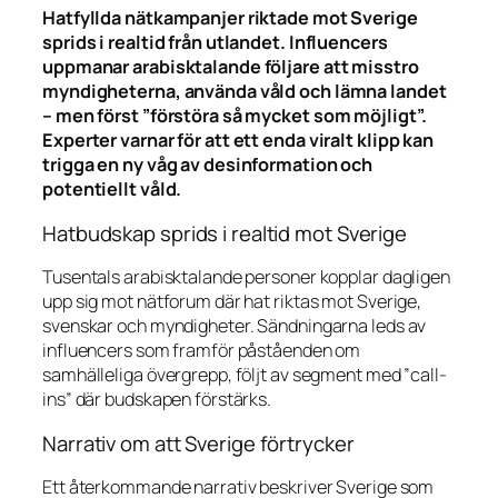
Hatfyllda nätkampanjer riktade mot Sverige
sprids i realtid från utlandet. Influencers
uppmanar arabisktalande följare att misstro
myndigheterna, använda våld och lämna landet
– men först ”förstöra så mycket som möjligt”.
Experter varnar för att ett enda viralt klipp kan
trigga en ny våg av desinformation och
potentiellt våld.
Hatbudskap sprids i realtid mot Sverige
Tusentals arabisktalande personer kopplar dagligen
upp sig mot nätforum där hat riktas mot Sverige,
svenskar och myndigheter. Sändningarna leds av
influencers som framför påståenden om
samhälleliga övergrepp, följt av segment med ”call-
ins” där budskapen förstärks.
Narrativ om att Sverige förtrycker
Ett återkommande narrativ beskriver Sverige som