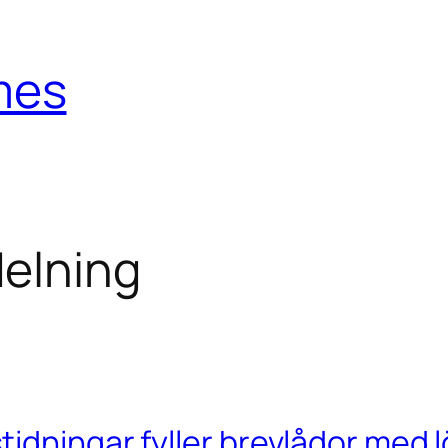
mes
elning
idningar fyller brevlådor med l