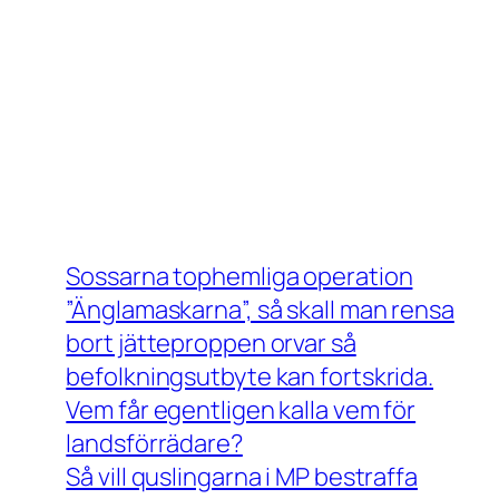
Sossarna tophemliga operation
”Änglamaskarna”, så skall man rensa
bort jätteproppen orvar så
befolkningsutbyte kan fortskrida.
Vem får egentligen kalla vem för
landsförrädare?
Så vill quslingarna i MP bestraffa