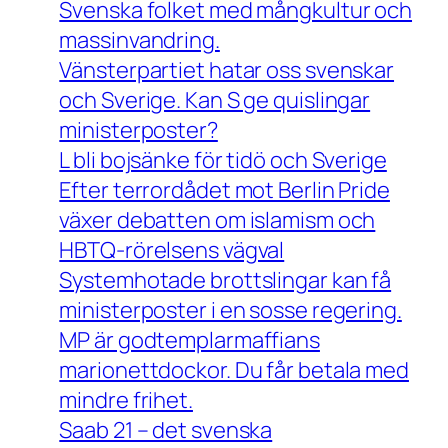
Svenska folket med mångkultur och
massinvandring.
Vänsterpartiet hatar oss svenskar
och Sverige. Kan S ge quislingar
ministerposter?
L bli bojsänke för tidö och Sverige
Efter terrordådet mot Berlin Pride
växer debatten om islamism och
HBTQ-rörelsens vägval
Systemhotade brottslingar kan få
ministerposter i en sosse regering.
MP är godtemplarmaffians
marionettdockor. Du får betala med
mindre frihet.
Saab 21 – det svenska