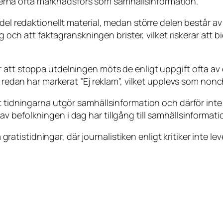
tionerna ofta marknadsförs som samhällsinformation.
del redaktionellt material, medan större delen består av
g och att faktagranskningen brister, vilket riskerar att bid
att stoppa utdelningen möts de enligt uppgift ofta av e
a redan har markerat ”Ej reklam”, vilket upplevs som non
t tidningarna utgör samhällsinformation och därför inte 
v befolkningen i dag har tillgång till samhällsinformat
a gratistidningar, där journalistiken enligt kritiker inte le