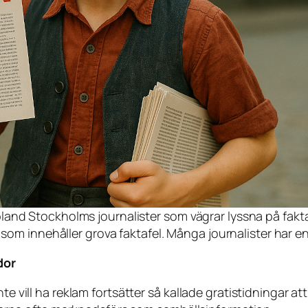
d Stockholms journalister som vägrar lyssna på fakta ell
 som innehåller grova faktafel. Många journalister har e
dor
te vill ha reklam fortsätter så kallade gratistidningar att