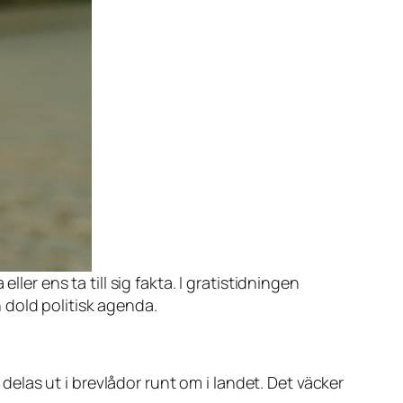
er ens ta till sig fakta. I gratistidningen
n dold politisk agenda.
 delas ut i brevlådor runt om i landet. Det väcker