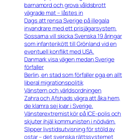
barnamord och grova våldsbrott
vägrade mat – låstes in
Dags att rensa Sverige på illegala
invandrare med ett prisjägarsystem.
Sossarna vill skicka Svenska 19 åringar
som infanterikött till Grönland vid en
eventuell konflikt med USA.
Danmark visa vägen medan Sverige
förfaller
Berlin, en stad som förfaller pga en allt
liberal migrationspolitik
Vänstern och världsordningen
Zahra och Afshads vägra att åka hem,
de klamra sej kvar i Sverige.
Vänsterextremist kör på ICE-polis och
skjuter ihjäl kommunisten i nödvärn.
Slipper livstidsutvisning för stöld av
ostar – det svenska rättssystemet