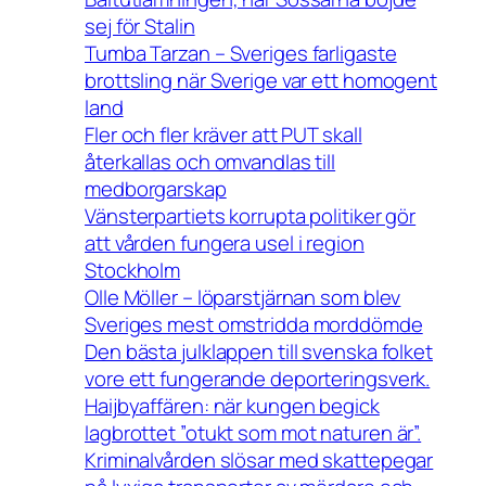
sej för Stalin
Tumba Tarzan – Sveriges farligaste
brottsling när Sverige var ett homogent
land
Fler och fler kräver att PUT skall
återkallas och omvandlas till
medborgarskap
Vänsterpartiets korrupta politiker gör
att vården fungera usel i region
Stockholm
Olle Möller – löparstjärnan som blev
Sveriges mest omstridda morddömde
Den bästa julklappen till svenska folket
vore ett fungerande deporteringsverk.
Haijbyaffären: när kungen begick
lagbrottet ”otukt som mot naturen är”.
Kriminalvården slösar med skattepegar