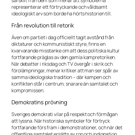
särskilt från dem som menar att symbolerna
representerar ett förtryckande och våldsamt
ideologiskt arv som borde ha hörts historien till.
Från revolution till retorik
Även om partiet i dag officiellt tagit avstånd från
diktaturer och kommunistiskt styre, finns en
kvarvarande misstanke om att dess politiska kultur
fortfarande präglas av den gamla kampretoriken.
När debatter i riksdag och TV övergår i skrik och
förolämpningar, menar kritiker att man ser spår av
samma ideologiska tradition – där kampen och
konflikten står i centrum, snarare än samtalet och
kompromissen.
Demokratins prövning
Sveriges demokrati vilar på respekt och förmågan
att lyssna. När historiska symboler för förtryck
fortfarande förs fram i demonstrationer, och när det
offentliga samtalet ersätts av rop och indignation,