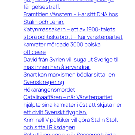
fängelsestraff.
Framtiden Vänstern – Har sitt DNA hos
Stalin och Lenin.
Katynmassakern – ett av 1900-talets
stora politiska brott – När vänsterpartiet
kamrater mördade 3000 polska
officeare
David från Syrien vill suga ut Sverige till
max innan han återvandrar.
Snart kan marxismen bödlar sitta i en
Svensk regering
Hökarängensmordet
Catalinaaffären – när Vänsterpartiet
hjälpte sina kamrater i öst att skjuta ner
ett civilt Svenskt flygplan.
Kriminell V politiker vill göra Stalin Stolt
och sitta i Riksdagen
Baltutlämningen, när Sossarna böjde