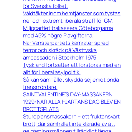
för Svenska folket.
Våldtäkter inom hemtjänster som tystas
ner och extremt liberala straff för GM.
Miljöpartiet trakassera Göteborgarna
med 45% högre P avgifterna.
När Vänsterpartiets kamrater spred
terror och skräck på Västtyska
ambassaden i Stockholm 1975
Tyskland fortsätter att förstöras med en
allt för liberal asylpolitik.
Så kan samhället skydda sej emot onda
transmördare.
SAINT VALENTINE’S DAY-MASSAKERN
1929: NÄR ALLA HJÄRTANS DAG BLEV EN
BROTTSPLATS
Stureplansmassakern – ett fruktansvärt
brott, där samhället inte klarade av att
ge gärningsmännen tillräckligt långa