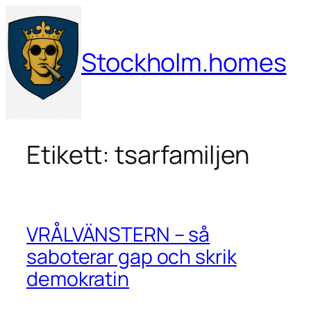
Hoppa
till
innehåll
Stockholm.homes
Etikett:
tsarfamiljen
VRÅLVÄNSTERN – så
saboterar gap och skrik
demokratin