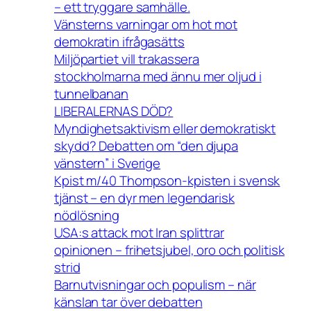
– ett tryggare samhälle.
Vänsterns varningar om hot mot
demokratin ifrågasätts
Miljöpartiet vill trakassera
stockholmarna med ännu mer oljud i
tunnelbanan
LIBERALERNAS DÖD?
Myndighetsaktivism eller demokratiskt
skydd? Debatten om “den djupa
vänstern” i Sverige
Kpist m/40 Thompson-kpisten i svensk
tjänst – en dyr men legendarisk
nödlösning
USA:s attack mot Iran splittrar
opinionen – frihetsjubel, oro och politisk
strid
Barnutvisningar och populism – när
känslan tar över debatten