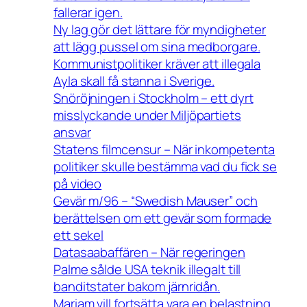
fallerar igen.
Ny lag gör det lättare för myndigheter
att lägg pussel om sina medborgare.
Kommunistpolitiker kräver att illegala
Ayla skall få stanna i Sverige.
Snöröjningen i Stockholm – ett dyrt
misslyckande under Miljöpartiets
ansvar
Statens filmcensur – När inkompetenta
politiker skulle bestämma vad du fick se
på video
Gevär m/96 – “Swedish Mauser” och
berättelsen om ett gevär som formade
ett sekel
Datasaabaffären – När regeringen
Palme sålde USA teknik illegalt till
banditstater bakom järnridån.
Mariam vill fortsätta vara en belastning