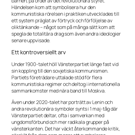
barnen, på order av det revolutionära styret.
Händelsen kom att symbolisera hur den
kommunistiska rörelsen i praktiken utvecklades till
ett system präglat av förtryck och förföljelse av
oliktänkande – något som på många sätt kom att
spegla de totalitära drag som även andra ideologier
senare uppvisade.
Ett kontroversiellt arv
Under 1900-talet höll Vänsterpartiet länge fast vid
sin koppling till den sovjetiska kommunismen.
Partiets företrädare uttalade stöd för flera
kommunistiska regimer och deltog i internationella
sammankomster med nära band till Moskva.
Även under 2020-talet har porträtt av Lenin och
andra revolutionära symboler synts i 1 maj-tåg där
Vänsterpartiet deltar, ofta i samverkan med
ungdomsförbund och mer radikala grupper på
vänsterkanten. Det har väckt återkommande kritik,