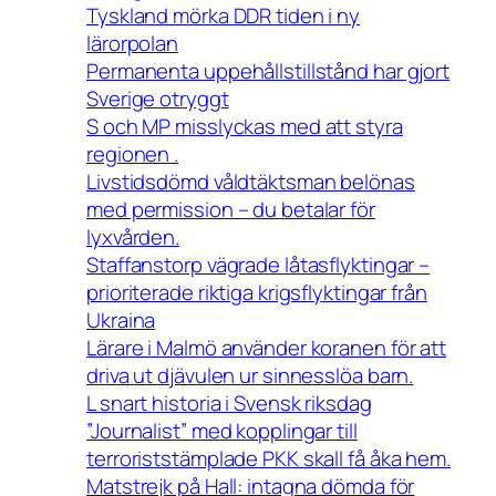
Tyskland mörka DDR tiden i ny
lärorpolan
Permanenta uppehållstillstånd har gjort
Sverige otryggt
S och MP misslyckas med att styra
regionen .
Livstidsdömd våldtäktsman belönas
med permission – du betalar för
lyxvården.
Staffanstorp vägrade låtasflyktingar –
prioriterade riktiga krigsflyktingar från
Ukraina
Lärare i Malmö använder koranen för att
driva ut djävulen ur sinnesslöa barn.
L snart historia i Svensk riksdag
”Journalist” med kopplingar till
terroriststämplade PKK skall få åka hem.
Matstrejk på Hall: intagna dömda för