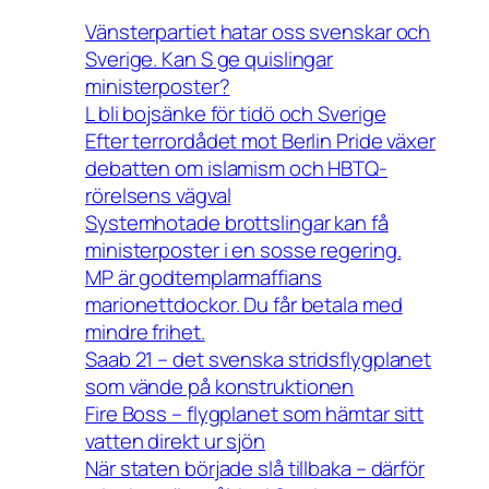
Vänsterpartiet hatar oss svenskar och
Sverige. Kan S ge quislingar
ministerposter?
L bli bojsänke för tidö och Sverige
Efter terrordådet mot Berlin Pride växer
debatten om islamism och HBTQ-
rörelsens vägval
Systemhotade brottslingar kan få
ministerposter i en sosse regering.
MP är godtemplarmaffians
marionettdockor. Du får betala med
mindre frihet.
Saab 21 – det svenska stridsflygplanet
som vände på konstruktionen
Fire Boss – flygplanet som hämtar sitt
vatten direkt ur sjön
När staten började slå tillbaka – därför