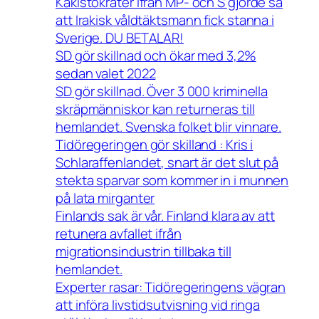
Kakistokrater ifrån MP- och S gjorde så
att Irakisk våldtäktsmann fick stanna i
Sverige. DU BETALAR!
SD gör skillnad och ökar med 3,2%
sedan valet 2022
SD gör skillnad. Över 3 000 kriminella
skräpmänniskor kan returneras till
hemlandet. Svenska folket blir vinnare.
Tidöregeringen gör skilland : Kris i
Schlaraffenlandet, snart är det slut på
stekta sparvar som kommer in i munnen
på lata mirganter
Finlands sak är vår. Finland klara av att
retunera avfallet ifrån
migrationsindustrin tillbaka till
hemlandet.
Experter rasar: Tidöregeringens vägran
att införa livstidsutvisning vid ringa