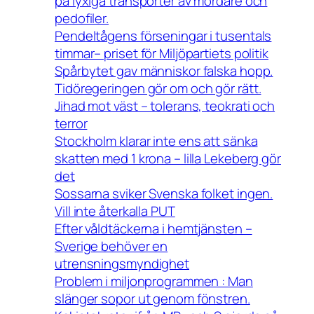
på lyxiga transporter av mördare och
pedofiler.
Pendeltågens förseningar i tusentals
timmar– priset för Miljöpartiets politik
Spårbytet gav människor falska hopp.
Tidöregeringen gör om och gör rätt.
Jihad mot väst – tolerans, teokrati och
terror
Stockholm klarar inte ens att sänka
skatten med 1 krona – lilla Lekeberg gör
det
Sossarna sviker Svenska folket ingen.
Vill inte återkalla PUT
Efter våldtäckerna i hemtjänsten –
Sverige behöver en
utrensningsmyndighet
Problem i miljonprogrammen : Man
slänger sopor ut genom fönstren.