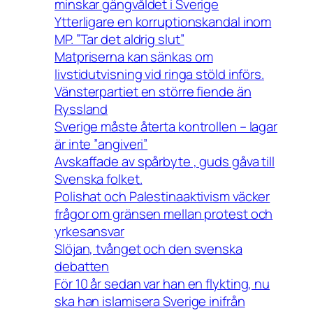
minskar gängvåldet i Sverige
Ytterligare en korruptionskandal inom
MP. ”Tar det aldrig slut”
Matpriserna kan sänkas om
livstidutvisning vid ringa stöld införs.
Vänsterpartiet en större fiende än
Ryssland
Sverige måste återta kontrollen – lagar
är inte ”angiveri”
Avskaffade av spårbyte , guds gåva till
Svenska folket.
Polishat och Palestinaaktivism väcker
frågor om gränsen mellan protest och
yrkesansvar
Slöjan, tvånget och den svenska
debatten
För 10 år sedan var han en flykting, nu
ska han islamisera Sverige inifrån