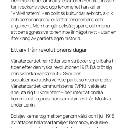
Den frisinnade samhällsdebattören Henrik Jönsson
tar i veckans video upp fenomenet han kallar
”Vrålvänstern” – en politisk kultur där avbrott, skrik
och personangrepp ersätter resonemang och
argument. Men han går också djupare, och menar
att den aggressiva tonen inte är något nytt – utan en
återklang av partiets egen historia.
Ett arv från revolutionens dagar
Vänsterpartiet har rötter som sträcker sig tillbaka till
tiden efter den ryska revolutionen 1917. Då bröt sig
den svenska vänstern itu: Sveriges
socialdemokratiska vänsterparti, som senare blev
Vänsterpartiet kommunisterna (VPK), valde att
ansluta sig till Komintern – den internationella
kommunistorganisation som styrdes från Moskva
under Lenin.
Bolsjevikerna tog makten genom våld, och i juli 1918
avrättades hela tsarfamiljen Romanov, inklusive