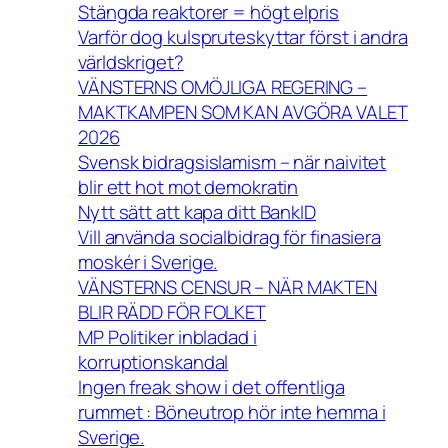
Stängda reaktorer = högt elpris
Varför dog kulspruteskyttar först i andra
världskriget?
VÄNSTERNS OMÖJLIGA REGERING –
MAKTKAMPEN SOM KAN AVGÖRA VALET
2026
Svensk bidragsislamism – när naivitet
blir ett hot mot demokratin
Nytt sätt att kapa ditt BankID
Vill använda socialbidrag för finasiera
moskér i Sverige.
VÄNSTERNS CENSUR – NÄR MAKTEN
BLIR RÄDD FÖR FOLKET
MP Politiker inbladad i
korruptionskandal
Ingen freak show i det offentliga
rummet : Böneutrop hör inte hemma i
Sverige.