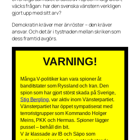
väcks frågan: har den svenska vänstern verkligen
gjort upp med sitt arv?
Demokratin kräver mer än röster – den kräver
ansvar. Och det är i tystnaden mellan skriken som
dess framtid avgörs.
VARNING!
Många V-politiker kan vara spioner åt
banditstater som Ryssland och Iran. Den
spion som har gjort störst skada på Sverige,
Stig Bergling
, var aktiv inom Vänsterpartiet.
Vänsterpartiet har öppet sympatiserat med
terroristgrupper som Kommando Holger
Meins, PKK och Hermas. Spioner lägger
pussel – behåll din bit.
V är klassade av IB och Säpo som