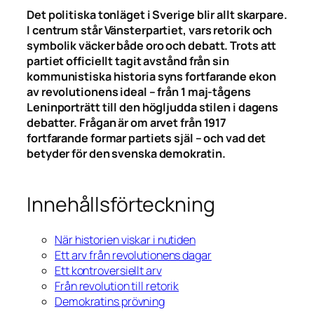
Det politiska tonläget i Sverige blir allt skarpare.
I centrum står Vänsterpartiet, vars retorik och
symbolik väcker både oro och debatt. Trots att
partiet officiellt tagit avstånd från sin
kommunistiska historia syns fortfarande ekon
av revolutionens ideal – från 1 maj-tågens
Leninporträtt till den högljudda stilen i dagens
debatter. Frågan är om arvet från 1917
fortfarande formar partiets själ – och vad det
betyder för den svenska demokratin.
Innehållsförteckning
När historien viskar i nutiden
Ett arv från revolutionens dagar
Ett kontroversiellt arv
Från revolution till retorik
Demokratins prövning