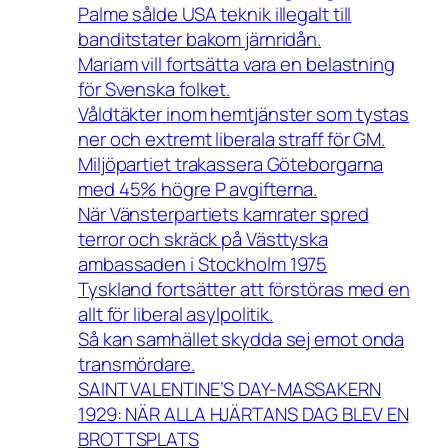
Palme sålde USA teknik illegalt till
banditstater bakom järnridån.
Mariam vill fortsätta vara en belastning
för Svenska folket.
Våldtäkter inom hemtjänster som tystas
ner och extremt liberala straff för GM.
Miljöpartiet trakassera Göteborgarna
med 45% högre P avgifterna.
När Vänsterpartiets kamrater spred
terror och skräck på Västtyska
ambassaden i Stockholm 1975
Tyskland fortsätter att förstöras med en
allt för liberal asylpolitik.
Så kan samhället skydda sej emot onda
transmördare.
SAINT VALENTINE’S DAY-MASSAKERN
1929: NÄR ALLA HJÄRTANS DAG BLEV EN
BROTTSPLATS