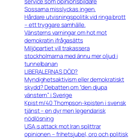
service som opinionsbildare
Sossarna misslyckas ingen.
Hårdare utvisningspolitik vid ringa brott
– ett tryggare samhälle.
Vänsterns varningar om hot mot
demokratin ifrågasätts
Miljöpartiet vill trakassera
stockholmarna med ännu mer oljud i
tunnelbanan
LIBERALERNAS DÖD?
Myndighetsaktivism eller demokratiskt
skydd? Debatten om “den djupa
vänstern” i Sverige
Kpist m/40 Thompson-kpisten i svensk
tjänst – en dyr men legendarisk
nödlösning
USA:s attack mot Iran splittrar
opinionen – frihetsjubel, oro och politisk