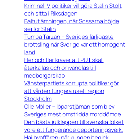
Kriminell V politiker vill göra Stalin Stolt
och sitta i Riksdagen
Baltutlämningen, när Sossarna böjde
sej för Stalin
Tumba Tarzan – Sveriges farligaste
brottsling när Sverige var ett homogent
land
Fler och fler kräver att PUT skall
återkallas och omvandlas till
medborgarskap
Vänsterpartiets korrupta politiker gör
att vården fungera usel i region
Stockholm
Olle Möller – löparstjärnan som blev
Sveriges mest omstridda morddömde
Den bästa julklappen till svenska folket
vore ett fungerande deporteringsverk.
Haijbyaffären: när kungen begick