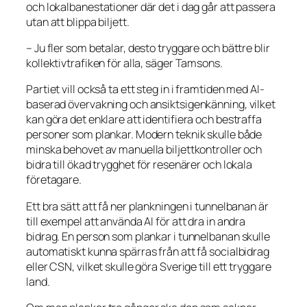
och lokalbanestationer där det i dag går att passera
utan att blippa biljett.
– Ju fler som betalar, desto tryggare och bättre blir
kollektivtrafiken för alla, säger Tamsons.
Partiet vill också ta ett steg in i framtiden med AI-
baserad övervakning och ansiktsigenkänning, vilket
kan göra det enklare att identifiera och bestraffa
personer som plankar. Modern teknik skulle både
minska behovet av manuella biljettkontroller och
bidra till ökad trygghet för resenärer och lokala
företagare.
Ett bra sätt att få ner plankningen i tunnelbanan är
till exempel att använda AI för att dra in andra
bidrag. En person som plankar i tunnelbanan skulle
automatiskt kunna spärras från att få socialbidrag
eller CSN, vilket skulle göra Sverige till ett tryggare
land.