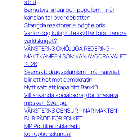
strid
Barnutvisningar och populism – när
känslan tar över debatten
Stängda reaktorer = högt elpris
Varför dog kulspruteskyttar först i andra
världskriget?
VÄNSTERNS OMÖJLIGA REGERING –
MAKTKAMPEN SOM KAN AVGÖRA VALET
2026
Svensk bidragsislamism – när naivitet
blir ett hot mot demokratin
Nytt sätt att kapa ditt BankID
Vill använda socialbidrag för finasiera
moskér i Sverige.
VÄNSTERNS CENSUR – NÄR MAKTEN
BLIR RÄDD FÖR FOLKET
MP Politiker inbladad i
korruptionskandal