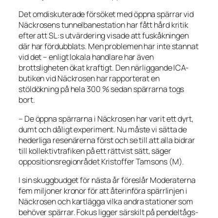
Det omdiskuterade försöket med öppna spärrar vid
Näckrosens tunnelbanestation har fått hård kritik
efter att SL:s utvärdering visade att fuskåkningen
där har fördubblats. Men problemen har inte stannat
vid det – enligt lokala handlare har även
brottsligheten ökat kraftigt. Den närliggande ICA-
butiken vid Näckrosen har rapporterat en
stöldökning på hela 300 % sedan spärrarna togs
bort.
– De öppna spärrarna i Näckrosen har varit ett dyrt,
dumt och dåligt experiment. Nu måste vi sätta de
hederliga resenärerna först och se till att alla bidrar
till kollektivtrafiken på ett rättvist sätt, säger
oppositionsregionrådet Kristoffer Tamsons (M).
I sin skuggbudget för nästa år föreslår Moderaterna
fem miljoner kronor för att återinföra spärrlinjen i
Näckrosen och kartlägga vilka andra stationer som
behöver spärrar. Fokus ligger särskilt på pendeltågs-