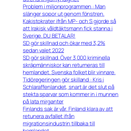
Problem i miljonprogrammen : Man
slänger sopor ut genom fönstren.
Kakistokrater ifrån MP- och S gjorde så
att Irakisk våldtäktsmann fick stanna i
Sverige. DU BETALAR!
SD gör skillnad och ökar med 3,2%
sedan valet 2022
SD gör skillnad. Över 3 000 kriminella
skräpmänniskor kan returneras till
hemlandet. Svenska folket blir vinnare.
Tidöregeringen gör skilland : Kris i
Schlaraffenlandet, snart är det slut på
stekta sparvar som kommer in i munnen
på lata mirganter
Finlands sak är vår. Finland klara av att
retunera avfallet ifrån
migrationsindustrin tillbaka till
hemlandet.