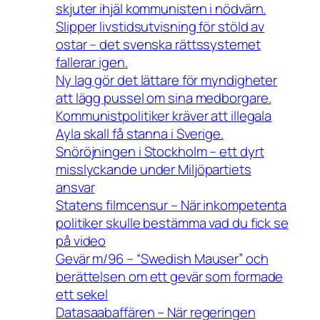
skjuter ihjäl kommunisten i nödvärn.
Slipper livstidsutvisning för stöld av
ostar – det svenska rättssystemet
fallerar igen.
Ny lag gör det lättare för myndigheter
att lägg pussel om sina medborgare.
Kommunistpolitiker kräver att illegala
Ayla skall få stanna i Sverige.
Snöröjningen i Stockholm – ett dyrt
misslyckande under Miljöpartiets
ansvar
Statens filmcensur – När inkompetenta
politiker skulle bestämma vad du fick se
på video
Gevär m/96 – “Swedish Mauser” och
berättelsen om ett gevär som formade
ett sekel
Datasaabaffären – När regeringen