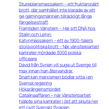
Stureplansmassakern – ett fruktansvärt
brott, där samhället inte klarade av att
ge gärningsmännen tillräckligt långa
fängelsestraff.
Framtiden Vänstern – Har sitt DNA hos
Stalin och Lenin.
Katynmassakern – ett av 1900-talets
stora politiska brott – När vänsterpartiet
kamrater mördade 3000 polska
officeare
David från Syrien vill suga ut Sverige till
max innan han återvandrar.
Snart kan marxismen bödlar sitta i en
Svensk regering
Hökarängensmordet
Catalinaaffären – när Vänsterpartiet
hjälpte sina kamrater i öst att skjuta ner
ett civilt Svenskt flygplan.