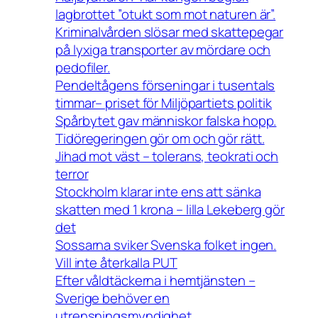
lagbrottet ”otukt som mot naturen är”.
Kriminalvården slösar med skattepegar
på lyxiga transporter av mördare och
pedofiler.
Pendeltågens förseningar i tusentals
timmar– priset för Miljöpartiets politik
Spårbytet gav människor falska hopp.
Tidöregeringen gör om och gör rätt.
Jihad mot väst – tolerans, teokrati och
terror
Stockholm klarar inte ens att sänka
skatten med 1 krona – lilla Lekeberg gör
det
Sossarna sviker Svenska folket ingen.
Vill inte återkalla PUT
Efter våldtäckerna i hemtjänsten –
Sverige behöver en
utrensningsmyndighet