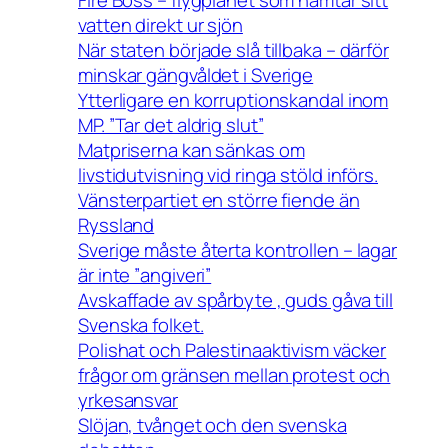
Fire Boss – flygplanet som hämtar sitt
vatten direkt ur sjön
När staten började slå tillbaka – därför
minskar gängvåldet i Sverige
Ytterligare en korruptionskandal inom
MP. ”Tar det aldrig slut”
Matpriserna kan sänkas om
livstidutvisning vid ringa stöld införs.
Vänsterpartiet en större fiende än
Ryssland
Sverige måste återta kontrollen – lagar
är inte ”angiveri”
Avskaffade av spårbyte , guds gåva till
Svenska folket.
Polishat och Palestinaaktivism väcker
frågor om gränsen mellan protest och
yrkesansvar
Slöjan, tvånget och den svenska