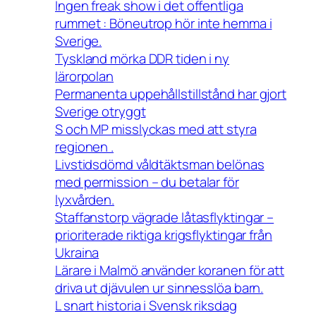
Ingen freak show i det offentliga
rummet : Böneutrop hör inte hemma i
Sverige.
Tyskland mörka DDR tiden i ny
lärorpolan
Permanenta uppehållstillstånd har gjort
Sverige otryggt
S och MP misslyckas med att styra
regionen .
Livstidsdömd våldtäktsman belönas
med permission – du betalar för
lyxvården.
Staffanstorp vägrade låtasflyktingar –
prioriterade riktiga krigsflyktingar från
Ukraina
Lärare i Malmö använder koranen för att
driva ut djävulen ur sinnesslöa barn.
L snart historia i Svensk riksdag