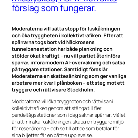
förslag som fungerar.
Moderaterna vill sätta stopp för fuskåkningen
och öka tryggheten i kollektivtrafiken. Efter att
spärrarna togs bort vid Näckrosens
tunnelbanestation har både plankning och
stölder ökat kraftigt – nu vill partiet återinföra
spärrar, införa modern AI-övervakning och satsa
på tryggare stationer. Samtidigt föreslår
Moderaterna en skattesänkning som ger vanliga
arbetare mer kvar i plånboken – ett steg mot ett
tryggare och rättvisare Stockholm.
Moderaterna vill öka tryggheten och rättvisan i
kollektivtrafiken genom att stänga till fler
pendeltågsstationer som i dag saknar spärrar. Målet
är att minska fuskåkningen, skapa en tryggare miljö
för resenärerna – och se till att de som betalar för
sina biljetter får en bättre upplevelse.