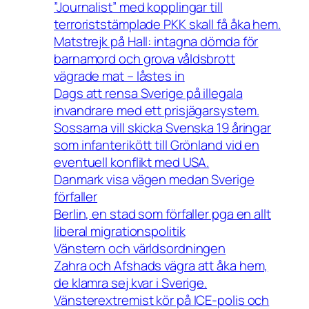
”Journalist” med kopplingar till
terroriststämplade PKK skall få åka hem.
Matstrejk på Hall: intagna dömda för
barnamord och grova våldsbrott
vägrade mat – låstes in
Dags att rensa Sverige på illegala
invandrare med ett prisjägarsystem.
Sossarna vill skicka Svenska 19 åringar
som infanterikött till Grönland vid en
eventuell konflikt med USA.
Danmark visa vägen medan Sverige
förfaller
Berlin, en stad som förfaller pga en allt
liberal migrationspolitik
Vänstern och världsordningen
Zahra och Afshads vägra att åka hem,
de klamra sej kvar i Sverige.
Vänsterextremist kör på ICE-polis och