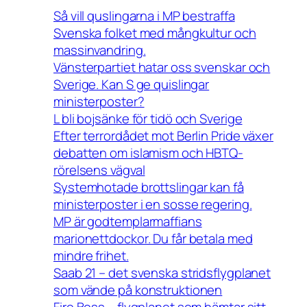
Så vill quslingarna i MP bestraffa
Svenska folket med mångkultur och
massinvandring.
Vänsterpartiet hatar oss svenskar och
Sverige. Kan S ge quislingar
ministerposter?
L bli bojsänke för tidö och Sverige
Efter terrordådet mot Berlin Pride växer
debatten om islamism och HBTQ-
rörelsens vägval
Systemhotade brottslingar kan få
ministerposter i en sosse regering.
MP är godtemplarmaffians
marionettdockor. Du får betala med
mindre frihet.
Saab 21 – det svenska stridsflygplanet
som vände på konstruktionen