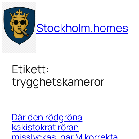
Hoppa
till
innehåll
Stockholm.homes
Etikett:
trygghetskameror
Där den rödgröna
kakistokrat röran
misslyckas, har M korrekta