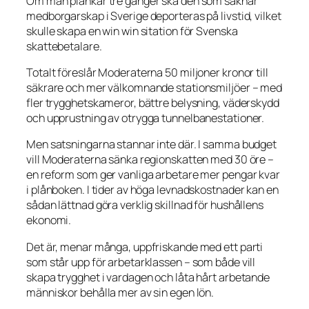
Om man plankar tre gånger ska den som saknar
medborgarskap i Sverige deporteras på livstid, vilket
skulle skapa en win win sitation för Svenska
skattebetalare.
Totalt föreslår Moderaterna 50 miljoner kronor till
säkrare och mer välkomnande stationsmiljöer – med
fler trygghetskameror, bättre belysning, väderskydd
och upprustning av otrygga tunnelbanestationer.
Men satsningarna stannar inte där. I samma budget
vill Moderaterna sänka regionskatten med 30 öre –
en reform som ger vanliga arbetare mer pengar kvar
i plånboken. I tider av höga levnadskostnader kan en
sådan lättnad göra verklig skillnad för hushållens
ekonomi.
Det är, menar många, uppfriskande med ett parti
som står upp för arbetarklassen – som både vill
skapa trygghet i vardagen och låta hårt arbetande
människor behålla mer av sin egen lön.