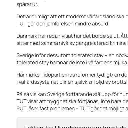
spårar ur.
Det är orimligt att ett modernt välfärdsland ska 
TUT gör den jämförelsen mindre absurd.
Danmark har redan visat hur det borde se ut. Ått
sitter med samma nivå av gängrelaterad kriminali
Sverige inför dessutom tolerated stay – en nöd
tolerated stay hamnar de inte i välfärdens mjuka
Här märks Tidöpartiernas reformer tydligt: en d
i välfärdssystemet blir en självklar följd av brotts
På så vis kan Sverige fortfarande stå upp för hu
TUT visar att trygghet ska förtjänas, inte bara de
PUT låser fast problemen – TUT gör det möjligt a