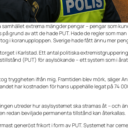
samhället extrema mängder pengar – pengar som kunde 
 på grund av att de hade PUT. Hade de regler som man n
og i koranupploppen. Sverige hade fått ännu mer pengar 
orget i Karlstad. Ett antal politiska extremistgrupperin
tillstånd (PUT) för asylsökande – ett system som i årat
 tog tryggheten ifrån mig. Framtiden blev mörk, säger A
 i landet har kostnaden för hans uppehälle legat på 74 
ingen utreder hur asylsystemet ska stramas åt – och äntl
n redan beviljade permanenta tillstånd kan återkallas.
närmast generöst frikort i form av PUT. Systemet har ceme