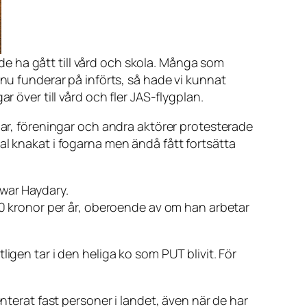
ha gått till vård och skola. Många som
u funderar på införts, så hade vi kunnat
över till vård och fler JAS-flygplan.
gar, föreningar och andra aktörer protesterade
al knakat i fogarna men ändå fått fortsätta
nwar Haydary.
000 kronor per år, oberoende av om han arbetar
igen tar i den heliga ko som PUT blivit. För
nterat fast personer i landet, även när de har