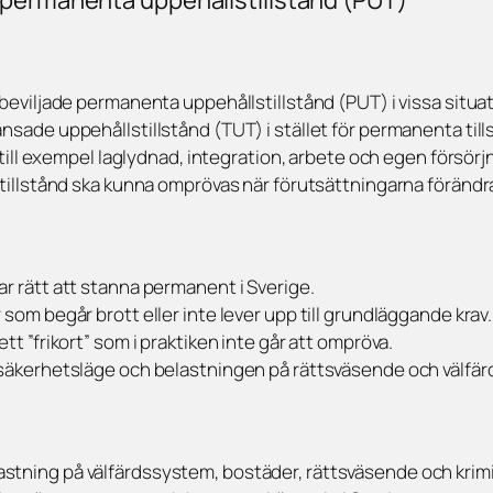
 permanenta uppehållstillstånd (PUT)
 beviljade permanenta uppehållstillstånd (PUT) i vissa situat
nsade uppehållstillstånd (TUT) i stället för permanenta till
l till exempel laglydnad, integration, arbete och egen försörj
stillstånd ska kunna omprövas när förutsättningarna förändr
r rätt att stanna permanent i Sverige.
som begår brott eller inte lever upp till grundläggande krav.
tt ”frikort” som i praktiken inte går att ompröva.
 säkerhetsläge och belastningen på rättsväsende och välfär
astning på välfärdssystem, bostäder, rättsväsende och krimi