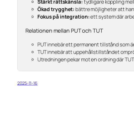
Stärkt rättskänsla:
tydligare koppling mell
Ökad trygghet:
bättre möjligheter att ha
Fokus på integration:
ett system där arbe
Relationen mellan PUT och TUT
PUT innebär ett permanent tillstånd som är sv
TUT innebär att uppehållstillståndet ompröv
Utredningen pekar mot en ordning där TUT b
2025-11-16