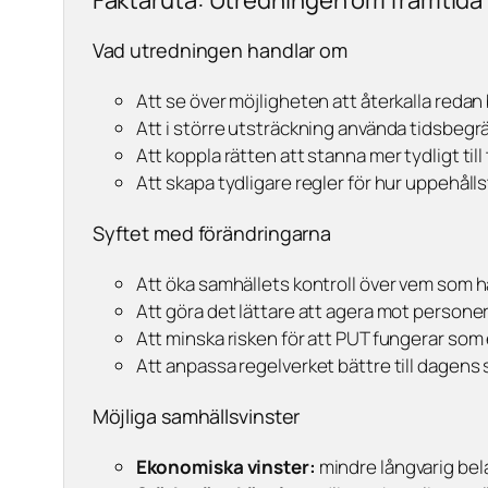
Faktaruta: Utredningen om framtida
Vad utredningen handlar om
Att se över möjligheten att återkalla redan
Att i större utsträckning använda tidsbegrä
Att koppla rätten att stanna mer tydligt til
Att skapa tydligare regler för hur uppehåll
Syftet med förändringarna
Att öka samhällets kontroll över vem som ha
Att göra det lättare att agera mot personer 
Att minska risken för att PUT fungerar som e
Att anpassa regelverket bättre till dagens
Möjliga samhällsvinster
Ekonomiska vinster:
mindre långvarig bel