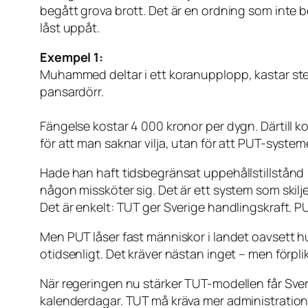
begått grova brott. Det är en ordning som inte be
låst uppåt.
Exempel 1:
Muhammed deltar i ett koranupplopp, kastar sten
pansardörr.
Fängelse kostar 4 000 kronor per dygn. Därtill 
för att man saknar vilja, utan för att PUT-system
Hade han haft tidsbegränsat uppehållstillstånd 
någon missköter sig. Det är ett system som skil
Det är enkelt: TUT ger Sverige handlingskraft. PU
Men PUT låser fast människor i landet oavsett hur
otidsenligt. Det kräver nästan inget – men förplik
När regeringen nu stärker TUT-modellen får Sver
kalenderdagar. TUT må kräva mer administration, 