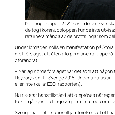
Koranupploppen 2022 kostade det svenska 
deltog i koranupploppen kunde inte utvisas
returnera många av de brottslingar som delt
Under lördagen hölls en manifestation på Stora t
mot förslaget att återkalla permanenta uppehålls
oförändrat.
– När jag hörde förslaget var det som att någon
Haydary kom till Sverige 2015. Under sina tio år
eller inte (källa: ESO-rapporten).
Nu riskerar hans tillstånd att omprövas när reger
första gången på länge vågar man utreda om äve
Sverige har i internationell jämförelse haft ett 