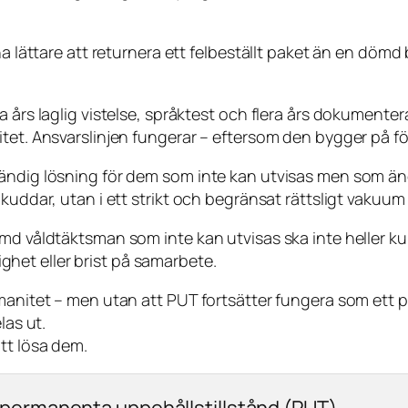
ha lättare att returnera ett felbeställt paket än en dömd
a års laglig vistelse, språktest och flera års dokumenter
tet. Ansvarslinjen fungerar – eftersom den bygger på förv
vändig lösning för dem som inte kan utvisas men som än
 kuddar, utan i ett strikt och begränsat rättsligt vakuu
ömd våldtäktsman som inte kan utvisas ska inte heller 
lighet eller brist på samarbete.
manitet – men utan att PUT fortsätter fungera som ett p
las ut.
tt lösa dem.