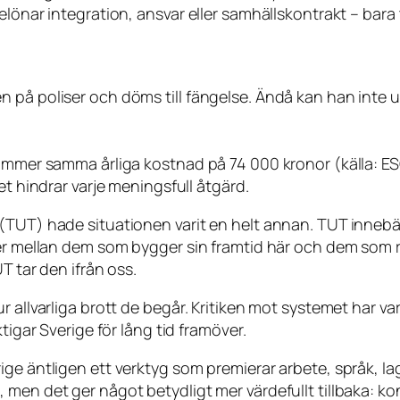
lönar integration, ansvar eller samhällskontrakt – bara t
 på poliser och döms till fängelse. Ändå kan han inte u
kommer samma årliga kostnad på 74 000 kronor (källa: ES
et hindrar varje meningsfull åtgärd.
(TUT) hade situationen varit en helt annan. TUT innebär
jer mellan dem som bygger sin framtid här och dem som r
T tar den ifrån oss.
 allvarliga brott de begår. Kritiken mot systemet har vari
tigar Sverige för lång tid framöver.
ige äntligen ett verktyg som premierar arbete, språk, l
men det ger något betydligt mer värdefullt tillbaka: kon