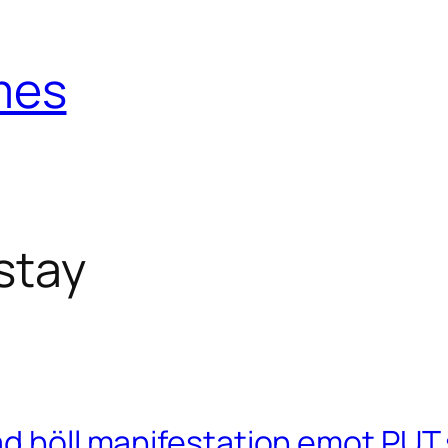
mes
stay
d höll manifestation emot PUT s