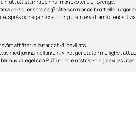
an rätt att stanna och hur man sköter sig i Sverige.
ntera personer som begår återkommande brott eller utgör en
te, språk och egen försörjning premieras framför enbart vis
årt att återkalla när det väl beviljats.
as med jämna mellanrum, vilket ger staten möjlighet att ager
lir huvudregel och PUT i mindre utsträckning beviljas utan t