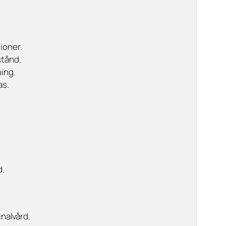
ioner.
stånd.
ning.
as.
d.
nalvård.