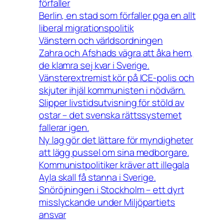
förfaller
Berlin, en stad som förfaller pga en allt
liberal migrationspolitik
Vänstern och världsordningen
Zahra och Afshads vägra att åka hem,
de klamra sej kvar i Sverige.
Vänsterextremist kör på ICE-polis och
skjuter ihjäl kommunisten i nödvärn.
Slipper livstidsutvisning för stöld av
ostar – det svenska rättssystemet
fallerar igen.
Ny lag gör det lättare för myndigheter
att lägg pussel om sina medborgare.
Kommunistpolitiker kräver att illegala
Ayla skall få stanna i Sverige.
Snöröjningen i Stockholm – ett dyrt
misslyckande under Miljöpartiets
ansvar