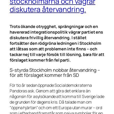
stockholmarna och vägrar
diskutera återvandring.
Trots ökande otrygghet, sprängningar och en
havererad integrationspolitik vägrar partiet ens
diskutera frivillig återvandring. I stället
fortsätter den rödgröna ledningen i Stockholm
att låtsas som att problemen inte finns – och
tackar nej till varje försök till lösning, bara för att
förslaget kommer från fel parti.
S-styrda Stockholm nobbar återvandring –
för att förslaget kommer från SD
För tio år sedan öppnade Socialdemokraterna
Pandoras ask. Genom att göra det enklare än
någonsin för asylsökande att komma till Sverige lade
de grunden för dagens kris. Då talade man om
”öppna hjärtan” och om ett Europa utan murar – ord
som i efterhand framstår som naiva symboler för en