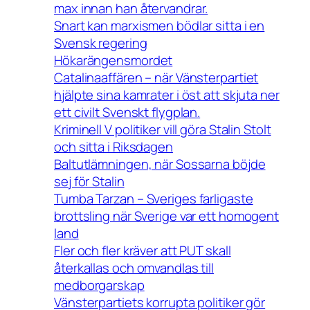
max innan han återvandrar.
Snart kan marxismen bödlar sitta i en
Svensk regering
Hökarängensmordet
Catalinaaffären – när Vänsterpartiet
hjälpte sina kamrater i öst att skjuta ner
ett civilt Svenskt flygplan.
Kriminell V politiker vill göra Stalin Stolt
och sitta i Riksdagen
Baltutlämningen, när Sossarna böjde
sej för Stalin
Tumba Tarzan – Sveriges farligaste
brottsling när Sverige var ett homogent
land
Fler och fler kräver att PUT skall
återkallas och omvandlas till
medborgarskap
Vänsterpartiets korrupta politiker gör