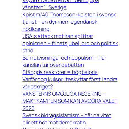
skydd? Debatten om “den djupa
vänstern” i Sverige
Kpist m/40 Thompson-kpisten i svensk
tjänst – en dyr men legendarisk
nödlösning
USA:s attack mot Iran splittrar
opinionen – frihetsjubel, oro och politisk
strid
Barnutvisningar och populism – när
känslan tar över debatten
Stängda reaktorer = högt elpris
Varför dog kulspruteskyttar först i andra
världskriget?
VÄNSTERNS OMÖJLIGA REGERING –
MAKTKAMPEN SOM KAN AVGÖRA VALET
2026
Svensk bidragsislamism – när naivitet
blir ett hot mot demokratin