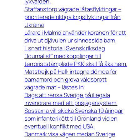
lyxvården.
Staffanstorp vägrade låtasflyktingar –
prioriterade riktiga krigsflyktingar från
Ukraina
Lärare i Malmö använder koranen för att
driva ut djävulen ur sinnesslöa barn.
L snart historia i Svensk riksdag
”Journalist” med kopplingar till
terroriststämplade PKK skall få åka hem.
Matstrejk på Hall: intagna dömda för
barnamord och grova våldsbrott
vägrade mat – låstes in
Dags att rensa Sverige på illegala
invandrare med ett prisjägarsystem.
Sossarna vill skicka Svenska 19 åringar
som infanterikött till Grönland vid en
eventuell konflikt med USA.
Danmark visa vägen medan Sverige