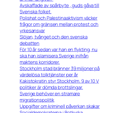
Avskaffade av spårbyte , guds gåva till
Svenska folket.
Polishat och Palestinaaktivism väcker
frågor om gränsen mellan protest och
yrkesansvar
Slöjan, tvånget och den svenska
debatten
För 10 år sedan var han en flykting, nu
ska han islamisera Sverige inifrån
maktens korridorer.
Stockholm stad bränner 39 miljoner på
värdelösa tolktjänster per år
Kakistokratin styr Stockholm. 9 av 10 V
politiker är dömda brottslingar.
Sverige behöver en stramare
migrationspolitik
Uppgifter om kriminell påverkan skakar
Socialdemokraterna i Botkyrka