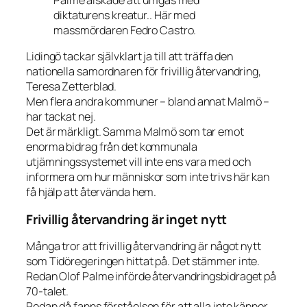
diktaturens kreatur.. Här med
massmördaren Fedro Castro.
Lidingö tackar självklart ja till att träffa den
nationella samordnaren för frivillig återvandring,
Teresa Zetterblad.
Men flera andra kommuner – bland annat Malmö –
har tackat nej.
Det är märkligt. Samma Malmö som tar emot
enorma bidrag från det kommunala
utjämningssystemet vill inte ens vara med och
informera om hur människor som inte trivs här kan
få hjälp att återvända hem.
Frivillig återvandring är inget nytt
Många tror att frivillig återvandring är något nytt
som Tidöregeringen hittat på. Det stämmer inte.
Redan Olof Palme införde återvandringsbidraget på
70-talet.
Redan då fanns förståelsen för att alla inte känner