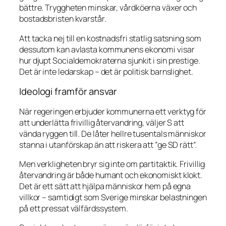
bättre. Tryggheten minskar, vårdköerna växer och
bostadsbristen kvarstår.
Att tacka nej till en kostnadsfri statlig satsning som
dessutom kan avlasta kommunens ekonomi visar
hur djupt Socialdemokraterna sjunkit i sin prestige.
Det är inte ledarskap – det är politisk barnslighet.
Ideologi framför ansvar
När regeringen erbjuder kommunerna ett verktyg för
att underlätta frivillig återvandring, väljer S att
vända ryggen till. De låter hellre tusentals människor
stanna i utanförskap än att riskera att ”ge SD rätt”.
Men verkligheten bryr sig inte om partitaktik. Frivillig
återvandring är både humant och ekonomiskt klokt.
Det är ett sätt att hjälpa människor hem på egna
villkor – samtidigt som Sverige minskar belastningen
på ett pressat välfärdssystem.