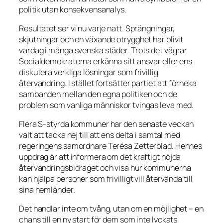
politik utan konsekvensanalys.
Resultatet ser vi nu varje natt. Sprängningar,
skjutningar och en växande otrygghet har blivit
vardag i många svenska städer. Trots det vägrar
Socialdemokraterna erkänna sitt ansvar eller ens
diskutera verkliga lösningar som frivillig
återvandring. I stället fortsätter partiet att förneka
sambanden mellan den egna politiken och de
problem som vanliga människor tvingas leva med.
Flera S-styrda kommuner har den senaste veckan
valt att tacka nej till att ens delta i samtal med
regeringens samordnare Terésa Zetterblad. Hennes
uppdrag är att informera om det kraftigt höjda
återvandringsbidraget och visa hur kommunerna
kan hjälpa personer som frivilligt vill återvända till
sina hemländer.
Det handlar inte om tvång, utan om en möjlighet – en
chans till en ny start för dem som inte lyckats