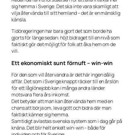
sig hemma i Sverige. Det ska inte vara skamligt att
vilja återvända till sitt hemland – det är en mänsklig
känsla.
Tidöregeringen har bara gjort det som borde ha
gjorts för länge sedan: höjt bidraget till en nivå som
faktiskt gör det möjligt för folk att åka hem om de
vill.
Ett ekonomiskt sunt förnuft – win-win
För den som vill återvandra är det här ingen dålig
affär. Det som i Sverige knappt räcker till en årslön
för ett låglönejobb kan i många andra länder
motsvara flera års inkomst.
Det betyder att man kan återvända hem med en
chans att börja om, leva gott och bidra där man
faktiskt känner sig hemma.
Samtidigt avlastas svenska system som i dag går på
knäna. Det blir helt enkelt win-win – både för
individen och för Sverige.