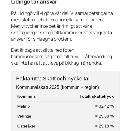
Lidingö tar ansvar
På Lidingö vill vi göra vår del. Vi samarbetar gärna
med staten och den nationella samordnaren.
Men vi tycker inte det är rimligt att våra
skattepengar ska gå till kommuner som vägrar ta
ansvar för sina egna problem.
Det är dags att sätta ned foten.
Kommuner som säger nej till frivillig återvandring
ska inte ha rätt att leva på bidrag från andra.
Faktaruta: Skatt och nyckeltal
Kommunalskatt 2025 (kommun + region)
Kommun
Totalt skattetryck
Malmö
≈ 32,42 %
Vellinge
≈ 29,68 %
Österåker
≈ 29,18 %