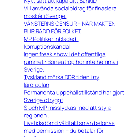
Nytt sätt att kapa ditt BankID
Vill använda socialbidrag för finasiera
moskér i Sverige.
VÄNSTERNS CENSUR – NÄR MAKTEN
BLIR RÄDD FÖR FOLKET
MP Politiker inbladad i
korruptionskandal
Ingen freak show i det offentliga
rummet : Böneutrop hör inte hemma i
Sverige.
Tyskland mörka DDR tiden i ny
lärorpolan
Permanenta uppehållstillstånd har gjort
Sverige otryggt
S och MP misslyckas med att styra
regionen .
Livstidsdömd våldtäktsman belönas
med permission – du betalar för