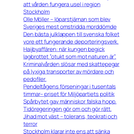
att vården fungera usel i region
Stockholm
Olle Möller – löparstjärnan som blev
Sveriges mest omstridda morddömde
Den bästa julklappen till svenska folket
vore ett fungerande deporteringsverk.
Haijbyaffären: när kungen begick
lagbrottet ”otukt som mot naturen är”.
Kriminalvården slösar med skattepegar
på lyxiga transporter av mördare och
pedofiler.
Pendeltågens förseningar i tusentals
timmar– priset för Miljöpartiets politik
Spårbytet gav människor falska hopp.
Tidöregeringen gör om och gör rätt.
Jihad mot väst – tolerans, teokrati och
terror
Stockholm klarar inte ens att sänka