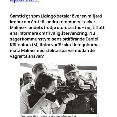
Samtidigt som Lidingö betalar över en miljard
kronor om året till andra kommuner, tackar
Malmö – landets tredje största stad – nej till att
ens informera om frivillig återvandring. Nu
säger kommunstyrelsens ordförande Daniel
Källenfors (M) ifrån: varför ska Lidingöborna
mata Malmö med stekta sparvar medan de
vägrar ta ansvar?
Palme älskade att umgås med