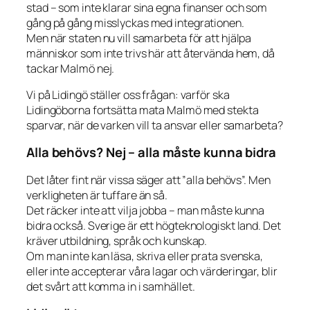
stad – som inte klarar sina egna finanser och som
gång på gång misslyckas med integrationen.
Men när staten nu vill samarbeta för att hjälpa
människor som inte trivs här att återvända hem, då
tackar Malmö nej.
Vi på Lidingö ställer oss frågan: varför ska
Lidingöborna fortsätta mata Malmö med stekta
sparvar, när de varken vill ta ansvar eller samarbeta?
Alla behövs? Nej – alla måste kunna bidra
Det låter fint när vissa säger att ”alla behövs”. Men
verkligheten är tuffare än så.
Det räcker inte att vilja jobba – man måste kunna
bidra också. Sverige är ett högteknologiskt land. Det
kräver utbildning, språk och kunskap.
Om man inte kan läsa, skriva eller prata svenska,
eller inte accepterar våra lagar och värderingar, blir
det svårt att komma in i samhället.