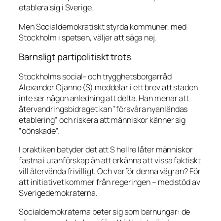
etablera sig i Sverige.
Men Socialdemokratiskt styrda kommuner, med
Stockholm i spetsen, väljer att säga nej.
Barnsligt partipolitiskt trots
Stockholms social- och trygghetsborgarråd
Alexander Ojanne (S) meddelar i ett brev att staden
inte ser någon anledning att delta. Han menar att
återvandringsbidraget kan ”försvåra nyanländas
etablering” och riskera att människor känner sig
”oönskade”.
I praktiken betyder det att S hellre låter människor
fastna i utanförskap än att erkänna att vissa faktiskt
vill återvända frivilligt. Och varför denna vägran? För
att initiativet kommer från regeringen – med stöd av
Sverigedemokraterna.
Socialdemokraterna beter sig som barnungar: de