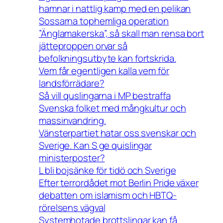
hamnar i nattlig kamp med en pelikan
Sossarna tophemliga operation
”Änglamakerska”, så skall man rensa bort
jätteproppen orvar så
befolkningsutbyte kan fortskrida.
Vem får egentligen kalla vem för
landsförrädare?
Så vill quslingarna i MP bestraffa
Svenska folket med mångkultur och
massinvandring.
Vänsterpartiet hatar oss svenskar och
Sverige. Kan S ge quislingar
ministerposter?
L bli bojsänke för tidö och Sverige
Efter terrordådet mot Berlin Pride växer
debatten om islamism och HBTQ-
rörelsens vägval
Systemhotade brottslingar kan få