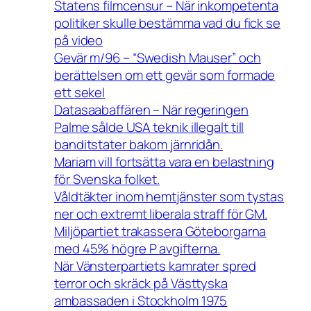
Statens filmcensur – När inkompetenta
politiker skulle bestämma vad du fick se
på video
Gevär m/96 – “Swedish Mauser” och
berättelsen om ett gevär som formade
ett sekel
Datasaabaffären – När regeringen
Palme sålde USA teknik illegalt till
banditstater bakom järnridån.
Mariam vill fortsätta vara en belastning
för Svenska folket.
Våldtäkter inom hemtjänster som tystas
ner och extremt liberala straff för GM.
Miljöpartiet trakassera Göteborgarna
med 45% högre P avgifterna.
När Vänsterpartiets kamrater spred
terror och skräck på Västtyska
ambassaden i Stockholm 1975