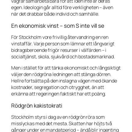
vägrar samarbeta bara för att idén inte är deras
egen. Ideologin går alltid före verkligheten – även
när det drabbar både individ och samhälle.
En ekonomisk vinst – som S inte vill se
För Stockholm vore frivillig återvandring en ren
vinstaffär. Varje person som lämnar ett långvarigt
bidragsberoende frigör resurser i välfärden – i
socialtjänst, skola, sjukvård och bostadsmarknad.
Men i stället för att tänka ekonomiskt och långsiktigt
väljer den rödgröna ledningen att stänga dörren.
Hellre fortsätta på den inslagna vägen med ökande
kostnader, segregation och otrygghet, än att
erkänna att regeringen faktiskt har ett poäng.
Rödgrön kakistokrati
Stockholm styrs i dag av en rödgrön röra som
misslyckas med det mesta. Skatten har höjts två
gånger under en mandatperiod – ändå blir ingenting