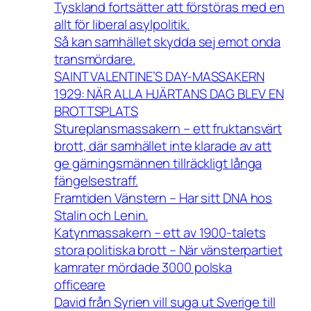
Tyskland fortsätter att förstöras med en
allt för liberal asylpolitik.
Så kan samhället skydda sej emot onda
transmördare.
SAINT VALENTINE’S DAY-MASSAKERN
1929: NÄR ALLA HJÄRTANS DAG BLEV EN
BROTTSPLATS
Stureplansmassakern – ett fruktansvärt
brott, där samhället inte klarade av att
ge gärningsmännen tillräckligt långa
fängelsestraff.
Framtiden Vänstern – Har sitt DNA hos
Stalin och Lenin.
Katynmassakern – ett av 1900-talets
stora politiska brott – När vänsterpartiet
kamrater mördade 3000 polska
officeare
David från Syrien vill suga ut Sverige till