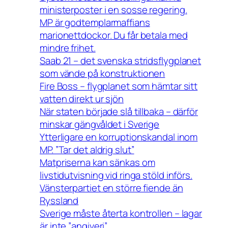
ministerposter i en sosse regering.
MP är godtemplarmaffians
marionettdockor. Du får betala med
mindre frihet.
Saab 21 – det svenska stridsflygplanet
som vände på konstruktionen
Fire Boss – flygplanet som hämtar sitt
vatten direkt ur sjön
När staten började slå tillbaka – därför
minskar gängvåldet i Sverige
Ytterligare en korruptionskandal inom
MP. ”Tar det aldrig slut”
Matpriserna kan sänkas om
livstidutvisning vid ringa stöld införs.
Vänsterpartiet en större fiende än
Ryssland
Sverige måste återta kontrollen – lagar
är inte ”angiveri”