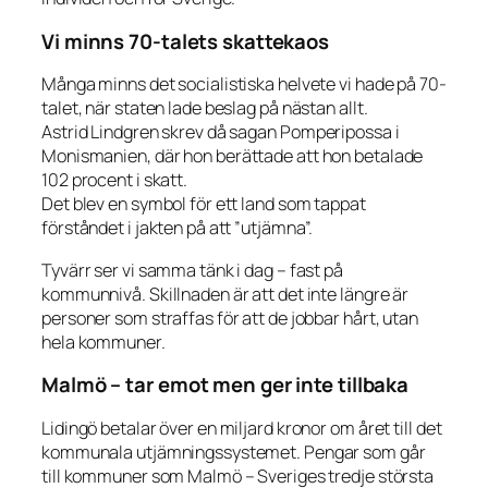
Vi minns 70-talets skattekaos
Många minns det socialistiska helvete vi hade på 70-
talet, när staten lade beslag på nästan allt.
Astrid Lindgren skrev då sagan
Pomperipossa i
Monismanien
, där hon berättade att hon betalade
102 procent i skatt.
Det blev en symbol för ett land som tappat
förståndet i jakten på att ”utjämna”.
Tyvärr ser vi samma tänk i dag – fast på
kommunnivå. Skillnaden är att det inte längre är
personer som straffas för att de jobbar hårt, utan
hela kommuner.
Malmö – tar emot men ger inte tillbaka
Lidingö betalar över en miljard kronor om året till det
kommunala utjämningssystemet. Pengar som går
till kommuner som Malmö – Sveriges tredje största