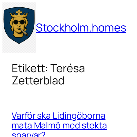
Hoppa
till
innehåll
Stockholm.homes
Etikett:
Terésa
Zetterblad
Varför ska Lidingöborna
mata Malmö med stekta
sparvar?