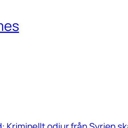
mes
: Kriminellt odjur från Syrien s