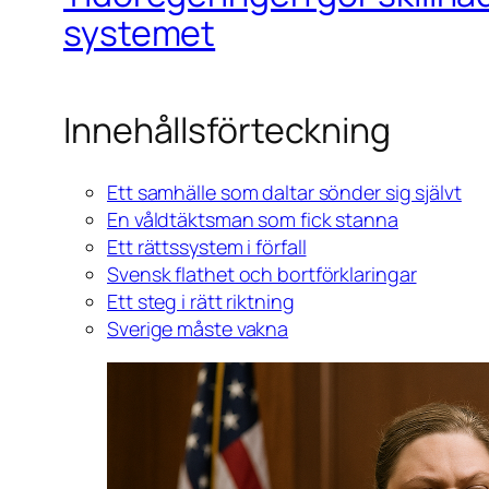
systemet
Innehållsförteckning
Ett samhälle som daltar sönder sig självt
En våldtäktsman som fick stanna
Ett rättssystem i förfall
Svensk flathet och bortförklaringar
Ett steg i rätt riktning
Sverige måste vakna