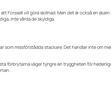
t att Forssell vill göra skillnad. Men det är också en skam 
diga, inte vårda de skyldiga.
gar som missförstådda stackare. Det handlar inte om m
rsta förbrytarna väger tyngre än tryggheten för hederliga 
tsman.