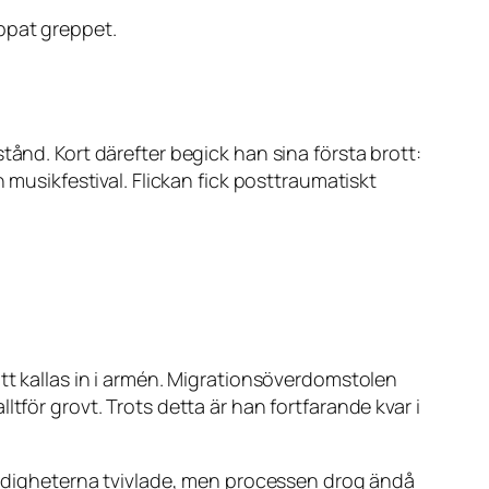
ppat greppet.
tånd. Kort därefter begick han sina första brott:
 musikfestival. Flickan fick posttraumatiskt
att kallas in i armén. Migrationsöverdomstolen
tför grovt. Trots detta är han fortfarande kvar i
Myndigheterna tvivlade, men processen drog ändå