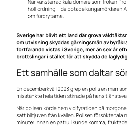
När vänsterradikala domare som fröken Pro
höll ordning – de botade kungamördaren An
om förbrytarna.
Sverige har blivit ett land där grova våldtäkt
om utvisning skyddas gärningsmän av byråkra
fortfarande vistas i Sverige, mer än sex år e
brottslingar i stället för att skydda de lagly
Ett samhälle som daltar sön
En decemberkväll 2023 grep en polis en man som s
misstänkte hela tiden stirrade på hans tjänste
När polisen körde hem vid fyratiden på morgonen
satt bil­tjuven från kvällen. Polisen försökte tal
minuter innan en patrull kunde komma, fruktade