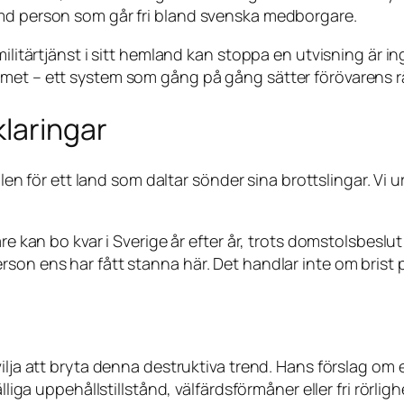
ömd person som går fri bland svenska medborgare.
militärtjänst i sitt hemland kan stoppa en utvisning är i
emet – ett system som gång på gång sätter förövarens r
klaringar
olen för ett land som daltar sönder sina brottslingar. Vi u
tare kan bo kvar i Sverige år efter år, trots domstolsbes
son ens har fått stanna här. Det handlar inte om brist p
ilja att bryta denna destruktiva trend. Hans förslag om 
älliga uppehållstillstånd, välfärdsförmåner eller fri rörl