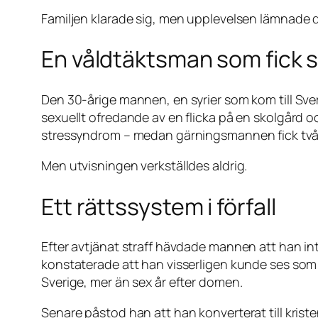
Familjen klarade sig, men upplevelsen lämnade d
En våldtäktsman som fick 
Den 30-årige mannen, en syrier som kom till Sver
sexuellt ofredande av en flicka på en skolgård oc
stressyndrom – medan gärningsmannen fick två 
Men utvisningen verkställdes aldrig.
Ett rättssystem i förfall
Efter avtjänat straff hävdade mannen att han int
konstaterade att han visserligen kunde ses som fl
Sverige, mer än sex år efter domen.
Senare påstod han att han konverterat till krist