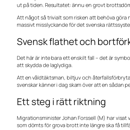
ut på tiden. Resultatet: ännu en grovt brottsd
Att något så trivialt som risken att behöva göra 
massivt misslyckande för det svenska rättssyst
Svensk flathet och bortför
Det här är inte bara ett enskilt fall – det är symb
att skydda de laglydiga.
Att en våldtäktsman, bil­tjuv och återfallsförbry
svenskar känner i dag skam över att en sådan per
Ett steg i rätt riktning
Migrationsminister Johan Forssell (M) har visat v
som dömts för grova brott inte längre ska få tillf