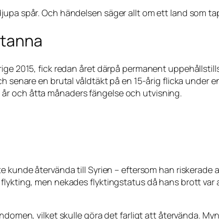
jupa spår. Och händelsen säger allt om ett land som ta
stanna
ige 2015, fick redan året därpå permanent uppehållstills
h senare en brutal våldtäkt på en 15-årig flicka under en
år och åtta månaders fängelse och utvisning.
e kunde återvända till Syrien – eftersom han riskerade 
ykting, men nekades flyktingstatus då hans brott var all
endomen, vilket skulle göra det farligt att återvända. 