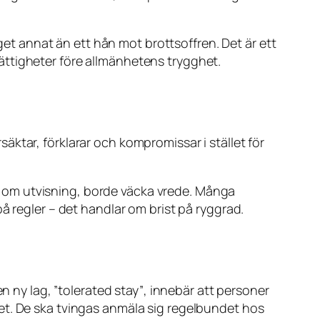
nget annat än ett hån mot brottsoffren. Det är ett
ättigheter före allmänhetens trygghet.
rsäktar, förklarar och kompromissar i stället för
lut om utvisning, borde väcka vrede. Många
å regler – det handlar om brist på ryggrad.
en ny lag,
”tolerated stay”
, innebär att personer
ighet. De ska tvingas anmäla sig regelbundet hos