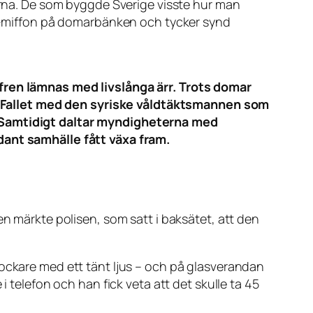
rna. De som byggde Sverige visste hur man
e-miffon på domarbänken och tycker synd
ffren lämnas med livslånga ärr. Trots domar
. Fallet med den syriske våldtäktsmannen som
t. Samtidigt daltar myndigheterna med
ådant samhälle fått växa fram.
en märkte polisen, som satt i baksätet, att den
lockare med ett tänt ljus – och på glasverandan
i telefon och han fick veta att det skulle ta 45