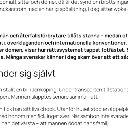
ppmätt sitter och dömer, då är det synd om brottslinga
ckarström med en härlig spöslitning. I dag sitter wok
smän och återfallsförbrytare tillåts stanna – medan o
ti, överklaganden och internationella konventioner
fter domen, visar hur rättssystemet tappat fotfäste
diga. Många svenskar känner i dag skam över att ett s
der sig självt
tulit en bil i Jönköping. Under transporten till station
vapen. Mannen släpptes senare samma natt.
 fick han sitt livs chock. Utanför huset stod en äppelp
a med honom men fick inget svar. När sambon inte svarade 
 han det värsta – att mannen dödat hans familj.