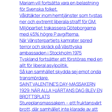
Mariam vill fortsätta vara en belastning
för Svenska folket.
Våldtäkter inom hemtjänster som tystas
ner och extremt liberala straff för GM.
Miljöpartiet trakassera Göteborgarna
med 45% högre P avgifterna.
När Vänsterpartiets kamrater spred
terror och skräck på Västtyska
ambassaden i Stockholm 1975
Tyskland fortsätter att förstöras med en
allt för liberal asylpolitik.
Så kan samhället skydda sej emot onda
transmördare.
SAINT VALENTINE’S DAY-MASSAKERN
1929: NÄR ALLA HJÄRTANS DAG BLEV EN
BROTTSPLATS
Stureplansmassakern – ett fruktansvärt
brott, där samhället inte klarade av att