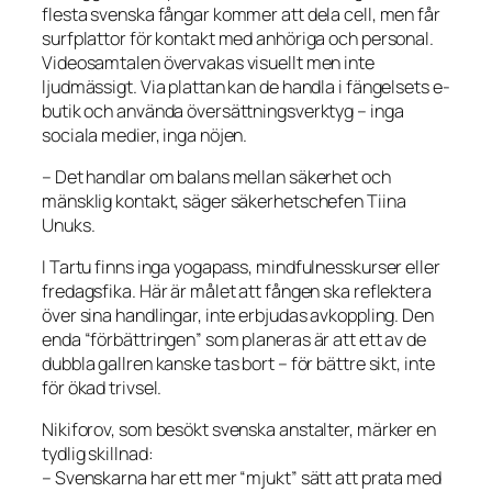
flesta svenska fångar kommer att dela cell, men får
surfplattor för kontakt med anhöriga och personal.
Videosamtalen övervakas visuellt men inte
ljudmässigt. Via plattan kan de handla i fängelsets e-
butik och använda översättningsverktyg – inga
sociala medier, inga nöjen.
– Det handlar om balans mellan säkerhet och
mänsklig kontakt, säger säkerhetschefen Tiina
Unuks.
I Tartu finns inga yogapass, mindfulnesskurser eller
fredagsfika. Här är målet att fången ska reflektera
över sina handlingar, inte erbjudas avkoppling. Den
enda “förbättringen” som planeras är att ett av de
dubbla gallren kanske tas bort – för bättre sikt, inte
för ökad trivsel.
Nikiforov, som besökt svenska anstalter, märker en
tydlig skillnad:
– Svenskarna har ett mer “mjukt” sätt att prata med