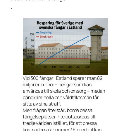
’
Vid 300 fångar i Estland sparar man 89
miljoner kronor – pengar som kan
användas till skola och omsorg – medan
gängkriminella och våldtäktsmän får
sitta av sina straff.
Men frågan återstår: borde dessa
fängelseplatser inte outsourcas till
tredje världen istället, för att pressa
kostnaderna ännu mer? En pedofil kan