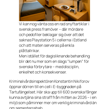
Vi kan nog vänta oss en rad snyftartiklar i
svensk press framöver – där mördare
och pedofiler beklagar sig över att det
saknas Playstation 5 i cellerna i Estland
och att maten serveras på enkla
plåttallrikar.
Men istället för dagisliknande behandling
blir det nu mer som en slags “lumpen” för
svenska förbrytare – med disciplin,
enkelhet och konsekvenser.
Kriminalvårdsinspektören Konstantin Nikiforov
öppnar dörren till en cell i E-byggnaden på
Tartufängelset. Här ska upp till 600 svenska fångar
kunna avtjäna sina straff från mitten av 2026 – i en
miljö som påminner mer om verklig kriminalvård än
om semesterrehab.