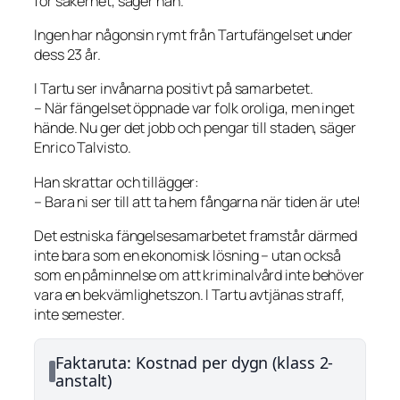
för säkerhet, säger han.
Ingen har någonsin rymt från Tartufängelset under
dess 23 år.
I Tartu ser invånarna positivt på samarbetet.
– När fängelset öppnade var folk oroliga, men inget
hände. Nu ger det jobb och pengar till staden, säger
Enrico Talvisto.
Han skrattar och tillägger:
– Bara ni ser till att ta hem fångarna när tiden är ute!
Det estniska fängelsesamarbetet framstår därmed
inte bara som en ekonomisk lösning – utan också
som en påminnelse om att kriminalvård inte behöver
vara en bekvämlighetszon. I Tartu avtjänas straff,
inte semester.
Faktaruta: Kostnad per dygn (klass 2-
anstalt)