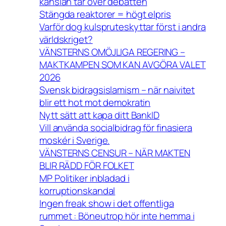
känslan tar över debatten
Stängda reaktorer = högt elpris
Varför dog kulspruteskyttar först i andra
världskriget?
VÄNSTERNS OMÖJLIGA REGERING –
MAKTKAMPEN SOM KAN AVGÖRA VALET
2026
Svensk bidragsislamism – när naivitet
blir ett hot mot demokratin
Nytt sätt att kapa ditt BankID
Vill använda socialbidrag för finasiera
moskér i Sverige.
VÄNSTERNS CENSUR – NÄR MAKTEN
BLIR RÄDD FÖR FOLKET
MP Politiker inbladad i
korruptionskandal
Ingen freak show i det offentliga
rummet : Böneutrop hör inte hemma i