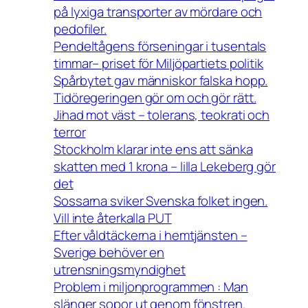
på lyxiga transporter av mördare och
pedofiler.
Pendeltågens förseningar i tusentals
timmar– priset för Miljöpartiets politik
Spårbytet gav människor falska hopp.
Tidöregeringen gör om och gör rätt.
Jihad mot väst – tolerans, teokrati och
terror
Stockholm klarar inte ens att sänka
skatten med 1 krona – lilla Lekeberg gör
det
Sossarna sviker Svenska folket ingen.
Vill inte återkalla PUT
Efter våldtäckerna i hemtjänsten –
Sverige behöver en
utrensningsmyndighet
Problem i miljonprogrammen : Man
slänger sopor ut genom fönstren.