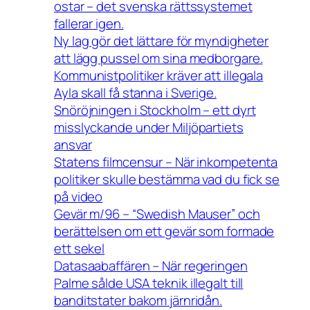
ostar – det svenska rättssystemet
fallerar igen.
Ny lag gör det lättare för myndigheter
att lägg pussel om sina medborgare.
Kommunistpolitiker kräver att illegala
Ayla skall få stanna i Sverige.
Snöröjningen i Stockholm – ett dyrt
misslyckande under Miljöpartiets
ansvar
Statens filmcensur – När inkompetenta
politiker skulle bestämma vad du fick se
på video
Gevär m/96 – “Swedish Mauser” och
berättelsen om ett gevär som formade
ett sekel
Datasaabaffären – När regeringen
Palme sålde USA teknik illegalt till
banditstater bakom järnridån.