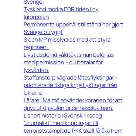
Sverige.
Tyskland mörka DDR tiden i ny
lärorpolan
Permanenta uppehållstillstånd har gjort
Sverige otryggt
S och MP misslyckas med att styra
regionen .
Livstidsdömd våldtäktsman belönas
med permission – du betalar för
lyxvården.
Staffanstorp vägrade låtasflyktingar –
prioriterade riktiga krigsflyktingar från
Ukraina
Lärare i Malmö använder koranen för att
driva ut djävulen ur sinnesslöa barn.
L snart historia i Svensk riksdag
”Journalist” med kopplingar till
terroriststämplade PKK skall få åka hem.