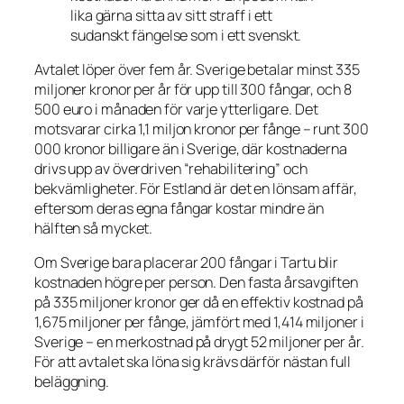
lika gärna sitta av sitt straff i ett
sudanskt fängelse som i ett svenskt.
Avtalet löper över fem år. Sverige betalar minst 335
miljoner kronor per år för upp till 300 fångar, och 8
500 euro i månaden för varje ytterligare. Det
motsvarar cirka 1,1 miljon kronor per fånge – runt 300
000 kronor billigare än i Sverige, där kostnaderna
drivs upp av överdriven “rehabilitering” och
bekvämligheter. För Estland är det en lönsam affär,
eftersom deras egna fångar kostar mindre än
hälften så mycket.
Om Sverige bara placerar 200 fångar i Tartu blir
kostnaden högre per person. Den fasta årsavgiften
på 335 miljoner kronor ger då en effektiv kostnad på
1,675 miljoner per fånge, jämfört med 1,414 miljoner i
Sverige – en merkostnad på drygt 52 miljoner per år.
För att avtalet ska löna sig krävs därför nästan full
beläggning.