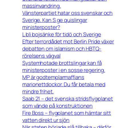
massinvandring.
Vänsterpartiet hatar oss svenskar och
Sverige. Kan S ge quislingar
ministerposter?
L bli bojsänke för tidö och Sverige
Efter terrordådet mot Berlin Pride växer
debatten om islamism och HBTQ-
rörelsens vägval
Systemhotade brottslingar kan få
ministerposter i en sosse regering.
MP är godtemplarmaffians
marionettdockor. Du får betala med
mindre frihet.
Saab 21 – det svenska stridsflygplanet
som vände på konstruktionen
Fire Boss – flygplanet som hämtar sitt
vatten direkt ur sjön
När staten började slå tillbaka – därför