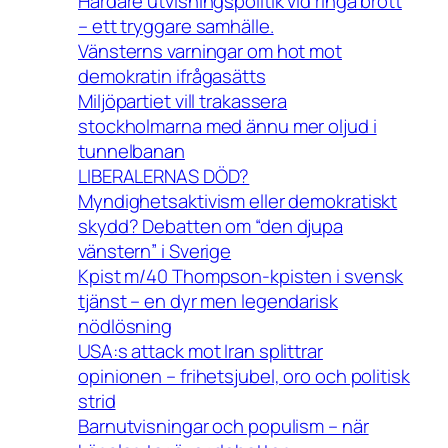
Hårdare utvisningspolitik vid ringa brott
– ett tryggare samhälle.
Vänsterns varningar om hot mot
demokratin ifrågasätts
Miljöpartiet vill trakassera
stockholmarna med ännu mer oljud i
tunnelbanan
LIBERALERNAS DÖD?
Myndighetsaktivism eller demokratiskt
skydd? Debatten om “den djupa
vänstern” i Sverige
Kpist m/40 Thompson-kpisten i svensk
tjänst – en dyr men legendarisk
nödlösning
USA:s attack mot Iran splittrar
opinionen – frihetsjubel, oro och politisk
strid
Barnutvisningar och populism – när