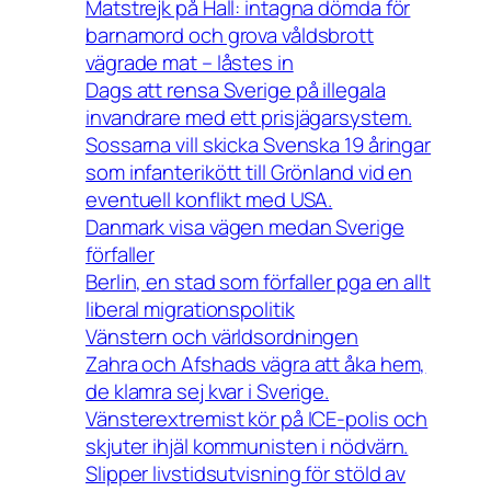
Matstrejk på Hall: intagna dömda för
barnamord och grova våldsbrott
vägrade mat – låstes in
Dags att rensa Sverige på illegala
invandrare med ett prisjägarsystem.
Sossarna vill skicka Svenska 19 åringar
som infanterikött till Grönland vid en
eventuell konflikt med USA.
Danmark visa vägen medan Sverige
förfaller
Berlin, en stad som förfaller pga en allt
liberal migrationspolitik
Vänstern och världsordningen
Zahra och Afshads vägra att åka hem,
de klamra sej kvar i Sverige.
Vänsterextremist kör på ICE-polis och
skjuter ihjäl kommunisten i nödvärn.
Slipper livstidsutvisning för stöld av