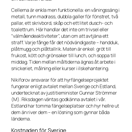
Cellerna är enkla men funktionella: en våningssäng i
metall, tunn madrass, dubbla galler för fönstret, två
pallar, ett skrivbord, skåp och ett litet dusch- och
toalettrum. Här handlar det inte om trivsel eller
“välmåendeaktiviteter”, utan om att avtjäna ett
straff. Varje fånge får det nödvändigaste – handduk,
plåtmugg och plåttallrik. Maten är enkel: gröt till
frukost, kött och grönsaker till lunch, och soppa till
middag. Tiden mellan måltiderna ägnas åt arbete i
snickeriet, målning eller kurser i ilskehantering.
Nikiforov ansvarar för att hyrfängelseprojektet
fungerar enligt avtalet mellan Sverige och Estland,
undertecknat av justitieminister Gunnar Strömmer
(M). Riksdagen väntas godkänna avtalet i vår.
Estland har tomma fängelseplatser och hyr hellre ut
dem än river dem – en lösning som gynnar båda
länderna.
Kostnaden för Sverige