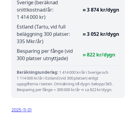
Sverige (beräknad
snittkostnad/år:
≈ 3 874 kr/dygn
1 414 000 kr)
Estland (Tartu, vid full
beläggning 300 platser:
≈ 3 052 kr/dygn
335 Mkr/år)
Besparing per fånge (vid
≈ 822 kr/dygn
300 platser utnyttjade)
Beräkningsunderlag:
1 414 000 kr/år i Sverige och
1 114 000 kr/år i Estland (vid 300 platser) enligt
uppgifterna i texten. Omräkning till dygn: belopp/365.
Besparing per fånge ≈ 300 000 kr/år ⇒ ca 822 kr/dygn.
2025-11-01