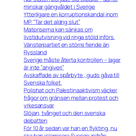
minskar gängvåldet i Sverige
Ytterligare en korruptionskandal inom
MP. ”Tar det aldrig slut”
Matpriserna kan sänkas om
livstidutvisning vid ringa stöld införs.
Vänsterpartiet en större fiende än
Ryssland
Sverige måste återta kontrollen – lagar
är inte ”angiveri”
Avskaffade av spårbyte , guds gåva till
Svenska folket.
Polishat och Palestinaaktivism väcker
frågor om gränsen mellan protest och
yrkesansvar
Slöjan, tvånget och den svenska
debatten
För 10 år sedan var han en flykting, nu
ska han islamisera Sverige inifrån