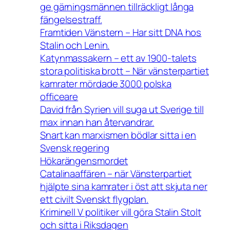
ge gärningsmännen tillräckligt långa
fängelsestraff.
Framtiden Vänstern – Har sitt DNA hos
Stalin och Lenin.
Katynmassakern – ett av 1900-talets
stora politiska brott – När vänsterpartiet
kamrater mördade 3000 polska
officeare
David från Syrien vill suga ut Sverige till
max innan han återvandrar.
Snart kan marxismen bödlar sitta i en
Svensk regering
Hökarängensmordet
Catalinaaffären – när Vänsterpartiet
hjälpte sina kamrater i öst att skjuta ner
ett civilt Svenskt flygplan.
Kriminell V politiker vill göra Stalin Stolt
och sitta i Riksdagen