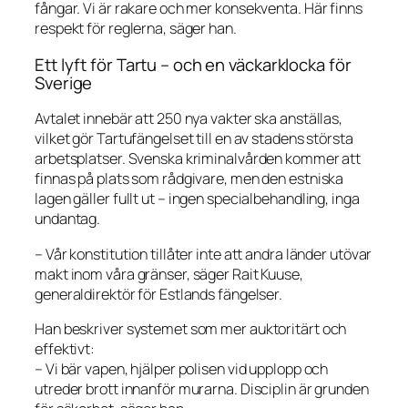
fångar. Vi är rakare och mer konsekventa. Här finns
respekt för reglerna, säger han.
Ett lyft för Tartu – och en väckarklocka för
Sverige
Avtalet innebär att 250 nya vakter ska anställas,
vilket gör Tartufängelset till en av stadens största
arbetsplatser. Svenska kriminalvården kommer att
finnas på plats som rådgivare, men den estniska
lagen gäller fullt ut – ingen specialbehandling, inga
undantag.
– Vår konstitution tillåter inte att andra länder utövar
makt inom våra gränser, säger Rait Kuuse,
generaldirektör för Estlands fängelser.
Han beskriver systemet som mer auktoritärt och
effektivt:
– Vi bär vapen, hjälper polisen vid upplopp och
utreder brott innanför murarna. Disciplin är grunden