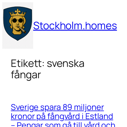
Hoppa
till
innehåll
Stockholm.homes
Etikett:
svenska
fångar
Sverige spara 89 miljoner
kronor på fångvård i Estland
– Pengar som gå till vård och