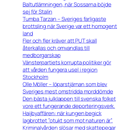
Baltutlämningen, när Sossarna böjde
sej för Stalin
Tumba Tarzan – Sveriges farligaste
brottsling när Sverige var ett homogent
land
Fler och fler kräver att PUT skall
återkallas och omvandlas till
medborgarskap
Vänsterpartiets korrupta politiker gör
att vården fungera usel i region
Stockholm
Olle Möller – löparstjärnan som blev
Sveriges mest omstridda morddömde
Den bästa julklappen till svenska folket
vore ett fungerande deporteringsverk.
Haijbyaffären: när kungen begick
lagbrottet ”otukt som mot naturen är”.
Kriminalvården slösar med skattepegar