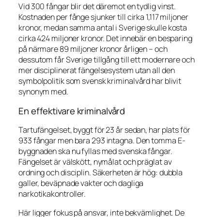
Vid 300 fångar blir det däremot en tydlig vinst.
Kostnaden per fånge sjunker till cirka 1,117 miljoner
kronor, medan samma antal i Sverige skulle kosta
cirka 424 miljoner kronor. Det innebär en besparing
på närmare 89 miljoner kronor årligen – och
dessutom får Sverige tillgång till ett modernare och
mer disciplinerat fängelsesystem utan all den
symbolpolitik som svensk kriminalvård har blivit
synonym med.
En effektivare kriminalvård
Tartufängelset, byggt för 23 år sedan, har plats för
933 fångar men bara 293 intagna. Den tomma E-
byggnaden ska nu fyllas med svenska fångar.
Fängelset är välskött, nymålat och präglat av
ordning och disciplin. Säkerheten är hög: dubbla
galler, beväpnade vakter och dagliga
narkotikakontroller.
Här ligger fokus på ansvar, inte bekvämlighet. De