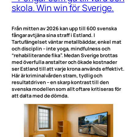
skola. Win win för Sverige.
Från mitten av 2026 kan upp till 600 svenska
fångar avtjäna sina straff i Estland. I
Tartufängelset väntar metallbäddar, enkel mat
och disciplin – inte yoga, mindfulness och
“rehabiliterande fika”. Medan Sverige brottas
med överfulla anstalter och ökade kostnader
ser Estland till att varje krona används effektivt.
Här är kriminalvården stram, tydlig och
resultatdriven – en skarp kontrast till den
svenska modellen som allt oftare kritiseras för
att dalta med de dömda.