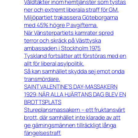
Våldtäkter inom hemtjänster som tystas
ner och extremt liberala straff för GM.
Miljöpartiet trakassera Göteborgarna
med 45% högre P avgifterna.
När Vänsterpartiets kamrater spred
terror och skräck på Västtyska
ambassaden i Stockholm 1975
Tyskland fortsätter att förstöras med en
allt för liberal asylpolitik.
Så kan samhället skydda sej emot onda
transmördare.
SAINT VALENTINE’S DAY-MASSAKERN
1929: NÄR ALLA HJÄRTANS DAG BLEV EN
BROTTSPLATS
Stureplansmassakern – ett fruktansvärt
brott, där samhället inte klarade av att
ge gärningsmännen tillräckligt långa
fängelsestraff.