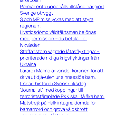
Permanenta uppehållstillstånd har gjort
Sverige otryggt
S och MP misslyckas med att styra
regionen .
Livstidsdömd våldtäktsman belönas
med permission – du betalar för
lyxvården.
Staffanstorp vägrade låtasflyktingar –
prioriterade riktiga krigsflyktingar från
Ukraina
Lärare i Malmö använder koranen för att
driva ut djävulen ur sinnesslöa barn.
L snart historia i Svensk riksdag
”Journalist” med kopplingar till
terroriststämplade PKK skall få åka hem.
Matstrejk på Hall: intagna dömda för
barnamord och grova våldsbrott