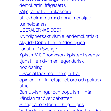
demokratin ifrågasätts
Miljöpartiet vill trakassera
stockholmarna med ännu mer oljud i
tunnelbanan
LIBERALERNAS DÖD?
Myndighetsaktivism eller demokratiskt
skydd? Debatten om “den djupa
vänstern” i Sverige
Kpist m/40 Thompson-kpisten i svensk
tjänst – en dyr men legendarisk
nödlösning
USA:s attack mot Iran splittrar
opinionen – frihetsjubel, oro och politisk
strid
Barnutvisningar och populism – när
känslan tar över debatten
Stängda reaktorer = högt elpris
Varför dog kulspruteskyttar först i andra