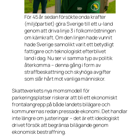
För 45 år sedan försökte onda krafter
(miljöpartiet) göra Sverige till ett u-land
genom att driva linje 3 i folkomröstningen
om kärnkraft. Om den linjen hade vunnit
hade Sverige sannolikt varit ett betydligt
fattigare och teknologiskt efterblivet
land i dag. Nu ser vi samma typ av politik
återkomma – denna gång i form av
straffbeskattning och skyhöga avgifter
som slår hårt mot vanliga människor.
Skatteverkets nya momsmodell för
parkeringsplatser riskerar att bli ett ekonomiskt
frontalangrepp på både landets bilägare och
kommunernas redan pressade ekonomi. Det handlar
inte längre om justeringar – det är ett ideologiskt
drivet försök att begränsa bilägande genom
ekonomisk bestraffning.