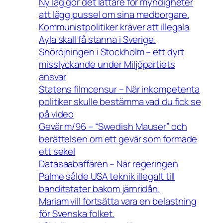
Ny lag gör det lättare för myndigheter
att lägg pussel om sina medborgare.
Kommunistpolitiker kräver att illegala
Ayla skall få stanna i Sverige.
Snöröjningen i Stockholm – ett dyrt
misslyckande under Miljöpartiets
ansvar
Statens filmcensur – När inkompetenta
politiker skulle bestämma vad du fick se
på video
Gevär m/96 – “Swedish Mauser” och
berättelsen om ett gevär som formade
ett sekel
Datasaabaffären – När regeringen
Palme sålde USA teknik illegalt till
banditstater bakom järnridån.
Mariam vill fortsätta vara en belastning
för Svenska folket.