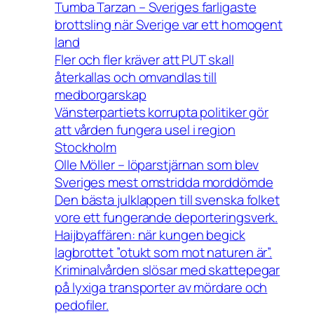
Tumba Tarzan – Sveriges farligaste
brottsling när Sverige var ett homogent
land
Fler och fler kräver att PUT skall
återkallas och omvandlas till
medborgarskap
Vänsterpartiets korrupta politiker gör
att vården fungera usel i region
Stockholm
Olle Möller – löparstjärnan som blev
Sveriges mest omstridda morddömde
Den bästa julklappen till svenska folket
vore ett fungerande deporteringsverk.
Haijbyaffären: när kungen begick
lagbrottet ”otukt som mot naturen är”.
Kriminalvården slösar med skattepegar
på lyxiga transporter av mördare och
pedofiler.