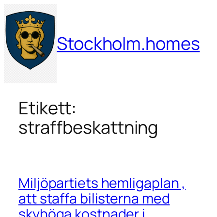
Hoppa
till
innehåll
Stockholm.homes
Etikett:
straffbeskattning
Miljöpartiets hemligaplan ,
att staffa bilisterna med
skyhöga kostnader i