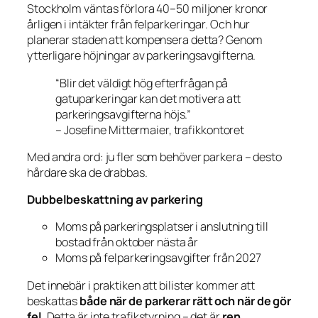
Stockholm väntas förlora 40–50 miljoner kronor
årligen i intäkter från felparkeringar. Och hur
planerar staden att kompensera detta? Genom
ytterligare höjningar av parkeringsavgifterna.
“Blir det väldigt hög efterfrågan på
gatuparkeringar kan det motivera att
parkeringsavgifterna höjs.”
– Josefine Mittermaier, trafikkontoret
Med andra ord: ju fler som behöver parkera – desto
hårdare ska de drabbas.
Dubbelbeskattning av parkering
Moms på parkeringsplatser i anslutning till
bostad från oktober nästa år
Moms på felparkeringsavgifter från 2027
Det innebär i praktiken att bilister kommer att
beskattas
både när de parkerar rätt och när de gör
fel
. Detta är inte trafikstyrning – det är
ren