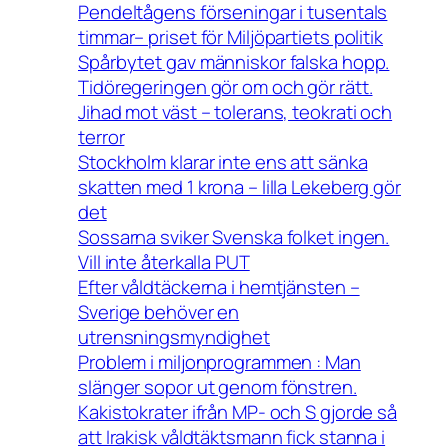
Pendeltågens förseningar i tusentals
timmar– priset för Miljöpartiets politik
Spårbytet gav människor falska hopp.
Tidöregeringen gör om och gör rätt.
Jihad mot väst – tolerans, teokrati och
terror
Stockholm klarar inte ens att sänka
skatten med 1 krona – lilla Lekeberg gör
det
Sossarna sviker Svenska folket ingen.
Vill inte återkalla PUT
Efter våldtäckerna i hemtjänsten –
Sverige behöver en
utrensningsmyndighet
Problem i miljonprogrammen : Man
slänger sopor ut genom fönstren.
Kakistokrater ifrån MP- och S gjorde så
att Irakisk våldtäktsmann fick stanna i