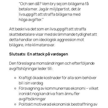
“Och sen då? Vem bry sej om bilägarna få
betala mer. Jag är miljöpartist, det är
livsuppgift att straffa bilägarna med
hög
a
avgifter.”
Att beskriva det som en
livsuppgift att straffa
skattebetalare visar med skrämmande tydlighet att
detta handlar om ideologisk aggression mot
bilägare, inte klimatansvar.
Slutsats: En attack på vardagen
Den föreslagna momsändringen och efterföljande
avgiftshöjningar leder till:
Kraftigt ökade kostnader för alla som behöver
bil i sin vardag
Försvagning av kommunernas ekonomi – vilket
ironiskt nog kan driva fram ännu fler
avgiftsökningar
Politiskt motiverad ekonomisk bestraffning av