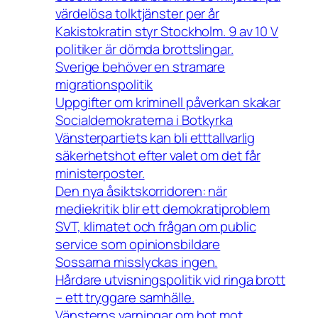
värdelösa tolktjänster per år
Kakistokratin styr Stockholm. 9 av 10 V
politiker är dömda brottslingar.
Sverige behöver en stramare
migrationspolitik
Uppgifter om kriminell påverkan skakar
Socialdemokraterna i Botkyrka
Vänsterpartiets kan bli etttallvarlig
säkerhetshot efter valet om det får
ministerposter.
Den nya åsiktskorridoren: när
mediekritik blir ett demokratiproblem
SVT, klimatet och frågan om public
service som opinionsbildare
Sossarna misslyckas ingen.
Hårdare utvisningspolitik vid ringa brott
– ett tryggare samhälle.
Vänsterns varningar om hot mot