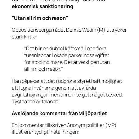
ekonomisk sanktionering
.
”Utan all rim och reson”
Oppositionsborgarrådet
Dennis Wedin (M)
uttrycker
stark kritik:
“Det blir en dubbel käftsmäll och flera
tusenlappar i ökade parkeringsavgifter
för stockholmare. Det är verkligen utan
all rim och reson.”
Han påpekar att det rödgröna styret haft möjlighet
att lugna invånarna genom att avfärda
avgiftshöjningar, men ännu inte gett något besked.
Tystnaden är talande.
Avslöjande kommentar från Miljöpartiet
En kommentar tillskriven Anonym politiker
(MP)
illustrerar tydligt inställningen: