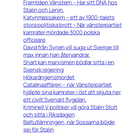
Framtiden Vänstern – Har sitt DNA hos
Stalin och Lenin.
Katynmassakern – ett av 1900-talets
stora politiska brott – När vänsterpartiet
kamrater mördade 3000 polska
officeare
David från Syrien vill suga ut Sverige till
max innan han återvandrar.
Snart kan marxismen bödlar sitta i en
Svensk regering
Hökarängensmordet
Catalinaaffären – när Vänsterpartiet
hjälpte sina kamrater i öst att skjuta ner
ett civilt Svenskt flygplan.
Kriminell V politiker vill göra Stalin Stolt
och sitta i Riksdagen
Baltutlämningen, när Sossarna böjde
sej för Stalin