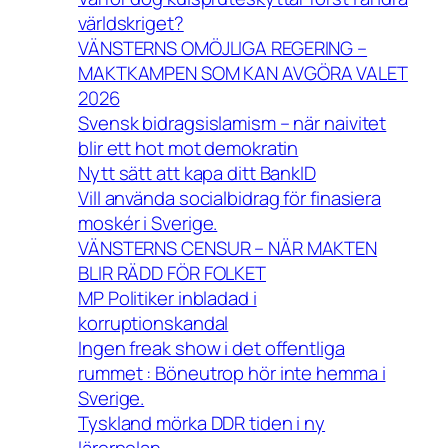
världskriget?
VÄNSTERNS OMÖJLIGA REGERING –
MAKTKAMPEN SOM KAN AVGÖRA VALET
2026
Svensk bidragsislamism – när naivitet
blir ett hot mot demokratin
Nytt sätt att kapa ditt BankID
Vill använda socialbidrag för finasiera
moskér i Sverige.
VÄNSTERNS CENSUR – NÄR MAKTEN
BLIR RÄDD FÖR FOLKET
MP Politiker inbladad i
korruptionskandal
Ingen freak show i det offentliga
rummet : Böneutrop hör inte hemma i
Sverige.
Tyskland mörka DDR tiden i ny
lärorpolan