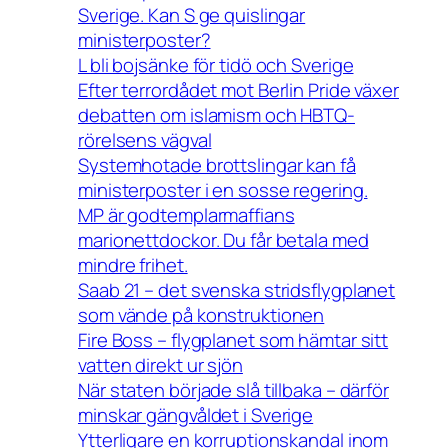
Sverige. Kan S ge quislingar
ministerposter?
L bli bojsänke för tidö och Sverige
Efter terrordådet mot Berlin Pride växer
debatten om islamism och HBTQ-
rörelsens vägval
Systemhotade brottslingar kan få
ministerposter i en sosse regering.
MP är godtemplarmaffians
marionettdockor. Du får betala med
mindre frihet.
Saab 21 – det svenska stridsflygplanet
som vände på konstruktionen
Fire Boss – flygplanet som hämtar sitt
vatten direkt ur sjön
När staten började slå tillbaka – därför
minskar gängvåldet i Sverige
Ytterligare en korruptionskandal inom