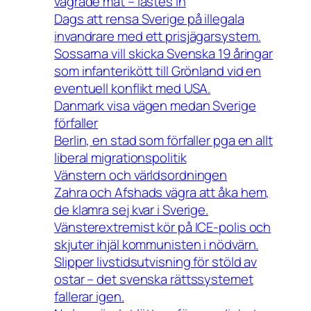
vägrade mat – låstes in
Dags att rensa Sverige på illegala
invandrare med ett prisjägarsystem.
Sossarna vill skicka Svenska 19 åringar
som infanterikött till Grönland vid en
eventuell konflikt med USA.
Danmark visa vägen medan Sverige
förfaller
Berlin, en stad som förfaller pga en allt
liberal migrationspolitik
Vänstern och världsordningen
Zahra och Afshads vägra att åka hem,
de klamra sej kvar i Sverige.
Vänsterextremist kör på ICE-polis och
skjuter ihjäl kommunisten i nödvärn.
Slipper livstidsutvisning för stöld av
ostar – det svenska rättssystemet
fallerar igen.