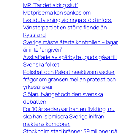
MP. ”Tar det aldrig slut”
Matpriserna kan sänkas om
livstidutvisning vid ringa stöld införs.
Vänsterpartiet en större fiende än
Ryssland
Sverige måste återta kontrollen – lagar
är inte ”angiveri”
Avskaffade av spårbyte , guds gåva till
Svenska folket.
Polishat och Palestinaaktivism väcker
frågor om gränsen mellan protest och
yrkesansvar
Slöjan, tvånget och den svenska
debatten
För 10 år sedan var han en flykting, nu
ska han islamisera Sverige inifrån
maktens korridorer.
Stockholm stad bränner 39 miljoner på