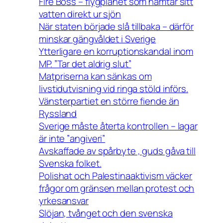
Fire Boss – flygplanet som hämtar sitt
vatten direkt ur sjön
När staten började slå tillbaka – därför
minskar gängvåldet i Sverige
Ytterligare en korruptionskandal inom
MP. ”Tar det aldrig slut”
Matpriserna kan sänkas om
livstidutvisning vid ringa stöld införs.
Vänsterpartiet en större fiende än
Ryssland
Sverige måste återta kontrollen – lagar
är inte ”angiveri”
Avskaffade av spårbyte , guds gåva till
Svenska folket.
Polishat och Palestinaaktivism väcker
frågor om gränsen mellan protest och
yrkesansvar
Slöjan, tvånget och den svenska