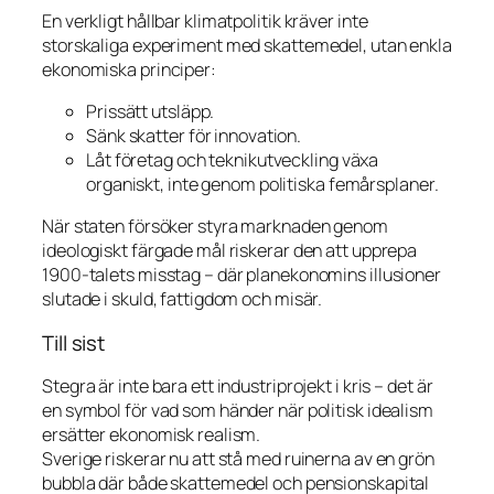
En verkligt hållbar klimatpolitik kräver inte
storskaliga experiment med skattemedel, utan enkla
ekonomiska principer:
Prissätt utsläpp.
Sänk skatter för innovation.
Låt företag och teknikutveckling växa
organiskt, inte genom politiska femårsplaner.
När staten försöker styra marknaden genom
ideologiskt färgade mål riskerar den att upprepa
1900-talets misstag – där planekonomins illusioner
slutade i skuld, fattigdom och misär.
Till sist
Stegra är inte bara ett industriprojekt i kris – det är
en symbol för vad som händer när politisk idealism
ersätter ekonomisk realism.
Sverige riskerar nu att stå med ruinerna av en grön
bubbla där både skattemedel och pensionskapital