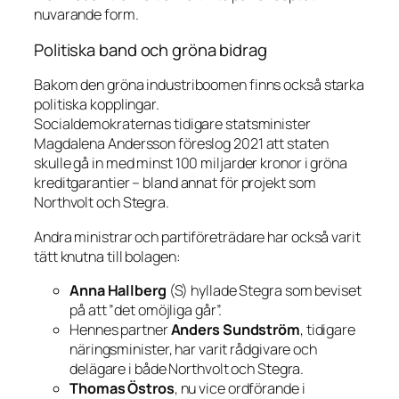
nuvarande form.
Politiska band och gröna bidrag
Bakom den gröna industriboomen finns också starka
politiska kopplingar.
Socialdemokraternas tidigare statsminister
Magdalena Andersson föreslog 2021 att staten
skulle gå in med minst 100 miljarder kronor i gröna
kreditgarantier – bland annat för projekt som
Northvolt och Stegra.
Andra ministrar och partiföreträdare har också varit
tätt knutna till bolagen:
Anna Hallberg
(S) hyllade Stegra som beviset
på att ”det omöjliga går”.
Hennes partner
Anders Sundström
, tidigare
näringsminister, har varit rådgivare och
delägare i både Northvolt och Stegra.
Thomas Östros
, nu vice ordförande i