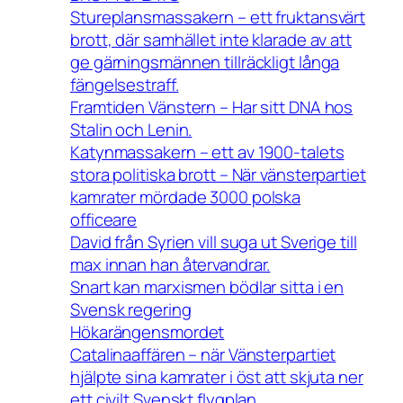
Stureplansmassakern – ett fruktansvärt
brott, där samhället inte klarade av att
ge gärningsmännen tillräckligt långa
fängelsestraff.
Framtiden Vänstern – Har sitt DNA hos
Stalin och Lenin.
Katynmassakern – ett av 1900-talets
stora politiska brott – När vänsterpartiet
kamrater mördade 3000 polska
officeare
David från Syrien vill suga ut Sverige till
max innan han återvandrar.
Snart kan marxismen bödlar sitta i en
Svensk regering
Hökarängensmordet
Catalinaaffären – när Vänsterpartiet
hjälpte sina kamrater i öst att skjuta ner
ett civilt Svenskt flygplan.