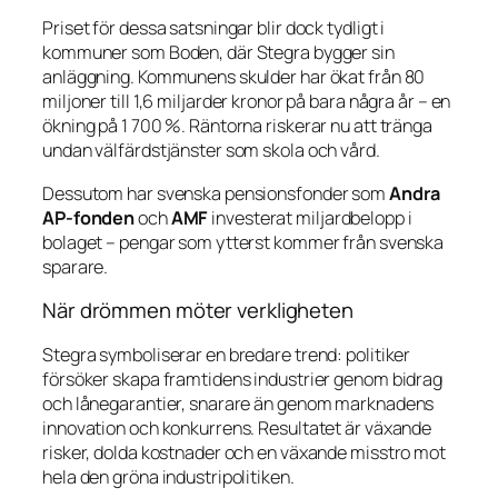
Priset för dessa satsningar blir dock tydligt i
kommuner som Boden, där Stegra bygger sin
anläggning. Kommunens skulder har ökat från 80
miljoner till 1,6 miljarder kronor på bara några år – en
ökning på 1 700 %. Räntorna riskerar nu att tränga
undan välfärdstjänster som skola och vård.
Dessutom har svenska pensionsfonder som
Andra
AP-fonden
och
AMF
investerat miljardbelopp i
bolaget – pengar som ytterst kommer från svenska
sparare.
När drömmen möter verkligheten
Stegra symboliserar en bredare trend: politiker
försöker skapa framtidens industrier genom bidrag
och lånegarantier, snarare än genom marknadens
innovation och konkurrens. Resultatet är växande
risker, dolda kostnader och en växande misstro mot
hela den gröna industripolitiken.