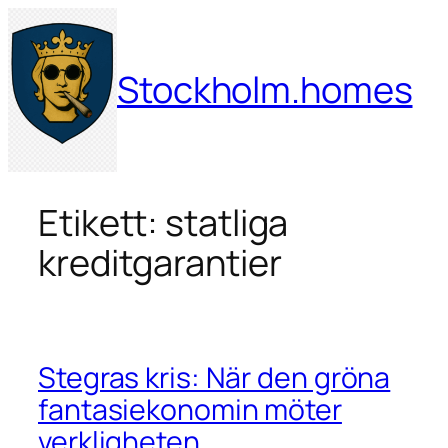
Hoppa
till
innehåll
Stockholm.homes
Etikett:
statliga
kreditgarantier
Stegras kris: När den gröna
fantasiekonomin möter
verkligheten