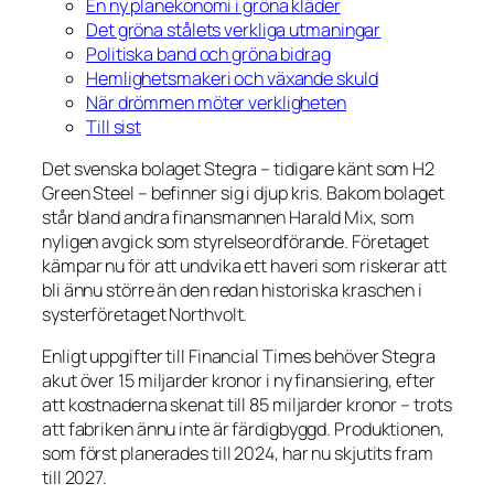
En ny planekonomi i gröna kläder
Det gröna stålets verkliga utmaningar
Politiska band och gröna bidrag
Hemlighetsmakeri och växande skuld
När drömmen möter verkligheten
Till sist
Det svenska bolaget Stegra – tidigare känt som
H2
Green Steel
– befinner sig i djup kris. Bakom bolaget
står bland andra finansmannen Harald Mix, som
nyligen avgick som styrelseordförande. Företaget
kämpar nu för att undvika ett haveri som riskerar att
bli ännu större än den redan historiska kraschen i
systerföretaget Northvolt.
Enligt uppgifter till
Financial Times
behöver Stegra
akut över 15 miljarder kronor i ny finansiering, efter
att kostnaderna skenat till 85 miljarder kronor – trots
att fabriken ännu inte är färdigbyggd. Produktionen,
som först planerades till 2024, har nu skjutits fram
till 2027.