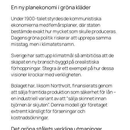
En ny planekonomi i gröna kläder
Under 1900-talet styrdes de kommunistiska
ekonomierna med femårsplaner, där staten
bestämde exakt hur mycket som skulle produceras.
Dagens gröna politik riskerar att upprepa samma
misstag, men i klimatets namn.
Sverige har satt upp klimatmål så ambitiösa att de
skapat en ny bransch byggd på orealistiska
förhoppningar. Stegra är ett exempel på hur dessa
visioner krockar med verkligheten.
Bolaget har, liksom Northvolt, finansierats genom
att sälja framtida produktion som säkerhet för lån –
en industriell variant av att “sälja skinnet innan
björnen är skjuten”. Denna modell gör företaget
extremt känsligt för förseningar och
kostnadsökningar.
Det gröna stålets verkliga utmaningar