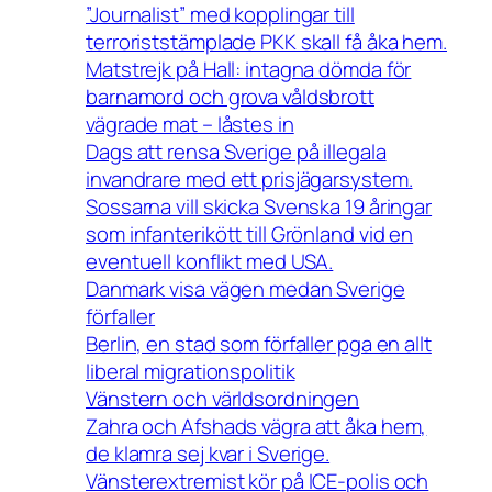
”Journalist” med kopplingar till
terroriststämplade PKK skall få åka hem.
Matstrejk på Hall: intagna dömda för
barnamord och grova våldsbrott
vägrade mat – låstes in
Dags att rensa Sverige på illegala
invandrare med ett prisjägarsystem.
Sossarna vill skicka Svenska 19 åringar
som infanterikött till Grönland vid en
eventuell konflikt med USA.
Danmark visa vägen medan Sverige
förfaller
Berlin, en stad som förfaller pga en allt
liberal migrationspolitik
Vänstern och världsordningen
Zahra och Afshads vägra att åka hem,
de klamra sej kvar i Sverige.
Vänsterextremist kör på ICE-polis och