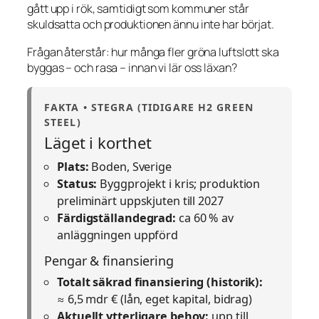
gått upp i rök, samtidigt som kommuner står
skuldsatta och produktionen ännu inte har börjat.
Frågan återstår: hur många fler gröna luftslott ska
byggas – och rasa – innan vi lär oss läxan?
FAKTA • STEGRA (TIDIGARE H2 GREEN
STEEL)
Läget i korthet
Plats:
Boden, Sverige
Status:
Byggprojekt i kris; produktion
preliminärt uppskjuten till 2027
Färdigställandegrad:
ca 60 % av
anläggningen uppförd
Pengar & finansiering
Totalt säkrad finansiering (historik):
≈ 6,5 mdr € (lån, eget kapital, bidrag)
Aktuellt ytterligare behov:
upp till