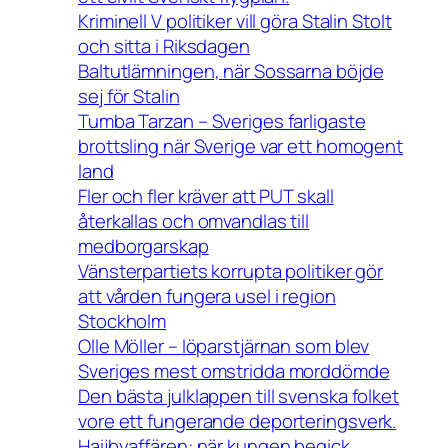
Kriminell V politiker vill göra Stalin Stolt
och sitta i Riksdagen
Baltutlämningen, när Sossarna böjde
sej för Stalin
Tumba Tarzan – Sveriges farligaste
brottsling när Sverige var ett homogent
land
Fler och fler kräver att PUT skall
återkallas och omvandlas till
medborgarskap
Vänsterpartiets korrupta politiker gör
att vården fungera usel i region
Stockholm
Olle Möller – löparstjärnan som blev
Sveriges mest omstridda morddömde
Den bästa julklappen till svenska folket
vore ett fungerande deporteringsverk.
Haijbyaffären: när kungen begick