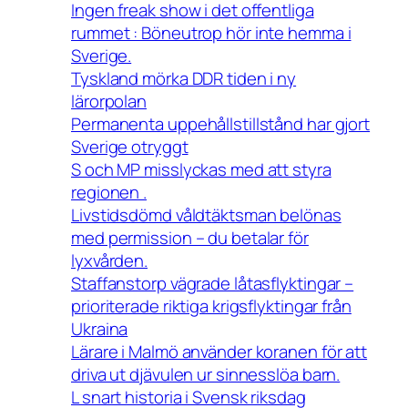
Ingen freak show i det offentliga
rummet : Böneutrop hör inte hemma i
Sverige.
Tyskland mörka DDR tiden i ny
lärorpolan
Permanenta uppehållstillstånd har gjort
Sverige otryggt
S och MP misslyckas med att styra
regionen .
Livstidsdömd våldtäktsman belönas
med permission – du betalar för
lyxvården.
Staffanstorp vägrade låtasflyktingar –
prioriterade riktiga krigsflyktingar från
Ukraina
Lärare i Malmö använder koranen för att
driva ut djävulen ur sinnesslöa barn.
L snart historia i Svensk riksdag