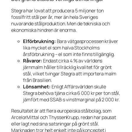
Stegra har lovat att producera 5 miljoner ton
fossilfritt stål per år, mer än hela Sveriges
nuvarande stålproduktion. Men de tekniska och
ekonomiska hindren är enorma.
Elförbrukning:
Bara vätgasprocessen kräver
lika mycket el som halva Stockholms
årsförbrukning – el som inte finns tillgänglig.
Råvaror:
Endast cirka 4 % av världens
järnmalm håller tillräcklig kvalitet för grönt
stål, vilket tvingar Stegra att importera malm
från Brasilien.
Lönsamhet:
Enligt
Affärsvärlden
skulle
Stegra behöva tjäna cirka 6 000 kr per ton stål,
jämfört med SSAB:s vinstmarginal på 2 000 kr.
Resultatet är att flera europeiska stålbolag, som
ArcelorMittal och ThyssenKrupp, redan har pausat
eller lagt ned sina satsningar på grönt stål.
Marknaden tror helt enkelt inte på konceptet i