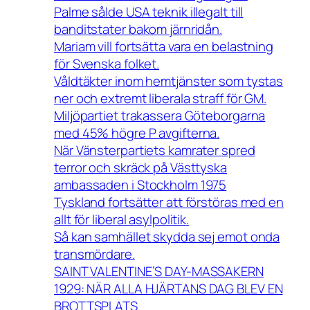
Palme sålde USA teknik illegalt till
banditstater bakom järnridån.
Mariam vill fortsätta vara en belastning
för Svenska folket.
Våldtäkter inom hemtjänster som tystas
ner och extremt liberala straff för GM.
Miljöpartiet trakassera Göteborgarna
med 45% högre P avgifterna.
När Vänsterpartiets kamrater spred
terror och skräck på Västtyska
ambassaden i Stockholm 1975
Tyskland fortsätter att förstöras med en
allt för liberal asylpolitik.
Så kan samhället skydda sej emot onda
transmördare.
SAINT VALENTINE’S DAY-MASSAKERN
1929: NÄR ALLA HJÄRTANS DAG BLEV EN
BROTTSPLATS