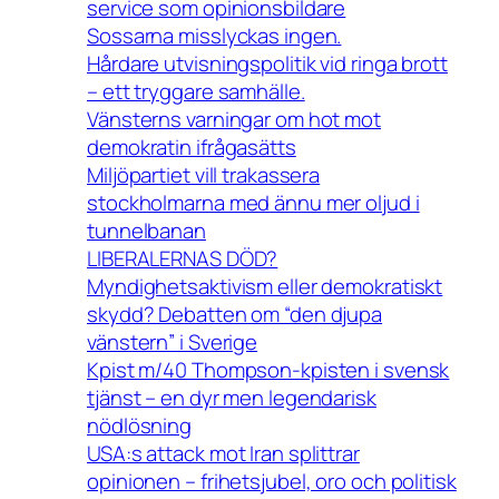
service som opinionsbildare
Sossarna misslyckas ingen.
Hårdare utvisningspolitik vid ringa brott
– ett tryggare samhälle.
Vänsterns varningar om hot mot
demokratin ifrågasätts
Miljöpartiet vill trakassera
stockholmarna med ännu mer oljud i
tunnelbanan
LIBERALERNAS DÖD?
Myndighetsaktivism eller demokratiskt
skydd? Debatten om “den djupa
vänstern” i Sverige
Kpist m/40 Thompson-kpisten i svensk
tjänst – en dyr men legendarisk
nödlösning
USA:s attack mot Iran splittrar
opinionen – frihetsjubel, oro och politisk