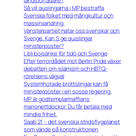
landsförrädare?
Så vill quslingarna i MP bestraffa
Svenska folket med mångkultur och
massinvandring.
Vänsterpartiet hatar oss svenskar och
Sverige. Kan S ge quislingar
ministerposter?
L bli bojsänke för tidö och Sverige
Efter terrordådet mot Berlin Pride växer
debatten om islamism och HBTQ-
rörelsens vägval
Systemhotade brottslingar kan få
ministerposter i en sosse regering.
MP är godtemplarmaffians
marionettdockor. Du får betala med
mindre frihet.
Saab 21 – det svenska stridsflygplanet
som vände på konstruktionen