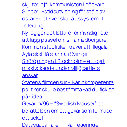
skjuter ihjäl kommunisten i nödvärn.
Slipper livstidsutvisning för stöld av
ostar – det svenska rättssystemet
fallerar igen.
Ny lag gör det lättare för myndigheter
att lägg pussel om sina medborgare.
Kommunistpolitiker kräver att illegala
Ayla skall få stanna i Sverige.
Snöröjningen i Stockholm – ett dyrt
misslyckande under Miljöpartiets
ansvar
Statens filmcensur – När inkompetenta
politiker skulle bestämma vad du fick se
på video
Gevär m/96 – “Swedish Mauser” och
berättelsen om ett gevär som formade
ett sekel
Datasaabaffären – När regeringen