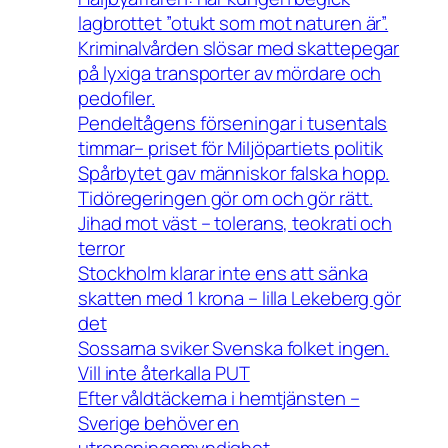
lagbrottet ”otukt som mot naturen är”.
Kriminalvården slösar med skattepegar
på lyxiga transporter av mördare och
pedofiler.
Pendeltågens förseningar i tusentals
timmar– priset för Miljöpartiets politik
Spårbytet gav människor falska hopp.
Tidöregeringen gör om och gör rätt.
Jihad mot väst – tolerans, teokrati och
terror
Stockholm klarar inte ens att sänka
skatten med 1 krona – lilla Lekeberg gör
det
Sossarna sviker Svenska folket ingen.
Vill inte återkalla PUT
Efter våldtäckerna i hemtjänsten –
Sverige behöver en
utrensningsmyndighet