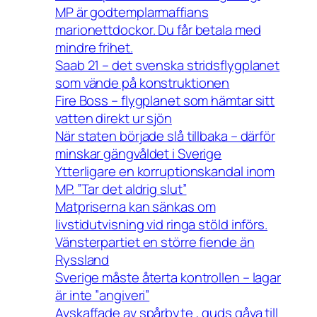
MP är godtemplarmaffians
marionettdockor. Du får betala med
mindre frihet.
Saab 21 – det svenska stridsflygplanet
som vände på konstruktionen
Fire Boss – flygplanet som hämtar sitt
vatten direkt ur sjön
När staten började slå tillbaka – därför
minskar gängvåldet i Sverige
Ytterligare en korruptionskandal inom
MP. ”Tar det aldrig slut”
Matpriserna kan sänkas om
livstidutvisning vid ringa stöld införs.
Vänsterpartiet en större fiende än
Ryssland
Sverige måste återta kontrollen – lagar
är inte ”angiveri”
Avskaffade av spårbyte , guds gåva till