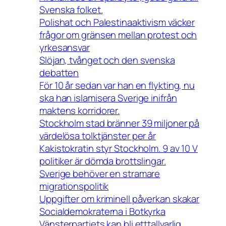
Svenska folket.
Polishat och Palestinaaktivism väcker
frågor om gränsen mellan protest och
yrkesansvar
Slöjan, tvånget och den svenska
debatten
För 10 år sedan var han en flykting, nu
ska han islamisera Sverige inifrån
maktens korridorer.
Stockholm stad bränner 39 miljoner på
värdelösa tolktjänster per år
Kakistokratin styr Stockholm. 9 av 10 V
politiker är dömda brottslingar.
Sverige behöver en stramare
migrationspolitik
Uppgifter om kriminell påverkan skakar
Socialdemokraterna i Botkyrka
Vänsterpartiets kan bli etttallvarlig