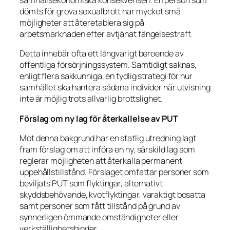
samhällsekonomiska konsekvensen. En person som
dömts för grova sexualbrott har mycket små
möjligheter att återetablera sig på
arbetsmarknaden efter avtjänat fängelsestraff.
Detta innebär ofta ett långvarigt beroende av
offentliga försörjningssystem. Samtidigt saknas,
enligt flera sakkunniga, en tydlig strategi för hur
samhället ska hantera sådana individer när utvisning
inte är möjlig trots allvarlig brottslighet.
Förslag om ny lag för återkallelse av PUT
Mot denna bakgrund har en statlig utredning lagt
fram förslag om att införa en ny, särskild lag som
reglerar möjligheten att återkalla permanent
uppehållstillstånd. Förslaget omfattar personer som
beviljats PUT som flyktingar, alternativt
skyddsbehövande, kvotflyktingar, varaktigt bosatta
samt personer som fått tillstånd på grund av
synnerligen ömmande omständigheter eller
verkställighetshinder.