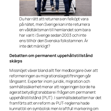
Du har rätt att returnera en felköpt vara
på nätet, men Sverige kan inte returnera
en våldtäktsman till hemlandet som bara
har varit i Sverige sedan 2003 och inte
ens tillhör den Svenska folkstamnen. Är
inte det märkligt?
Debatten om permanent uppehållstillstånd
skärps
Missnöjet växer bland allt fler medborgare över att
reformeringen av migrationslagstiftningen går
långsamt. Experter inom juridik, migration och
samhällssäkerhet menar att regeringen borde ha
agerat betydligt snabbare i frågan om permanent
uppehållstillstånd (PUT). I samhällsdebatten har det
framförts att en reform av PUT-reglerna hade
kunnat bli en symbolisk men kraftfull markering om