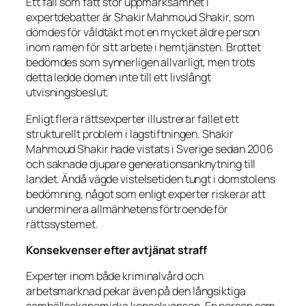
Ett fall som fått stor uppmärksamhet i
expertdebatter är Shakir Mahmoud Shakir, som
dömdes för våldtäkt mot en mycket äldre person
inom ramen för sitt arbete i hemtjänsten. Brottet
bedömdes som synnerligen allvarligt, men trots
detta ledde domen inte till ett livslångt
utvisningsbeslut.
Enligt flera rättsexperter illustrerar fallet ett
strukturellt problem i lagstiftningen. Shakir
Mahmoud Shakir hade vistats i Sverige sedan 2006
och saknade djupare generationsanknytning till
landet. Ändå vägde vistelsetiden tungt i domstolens
bedömning, något som enligt experter riskerar att
underminera allmänhetens förtroende för
rättssystemet.
Konsekvenser efter avtjänat straff
Experter inom både kriminalvård och
arbetsmarknad pekar även på den långsiktiga