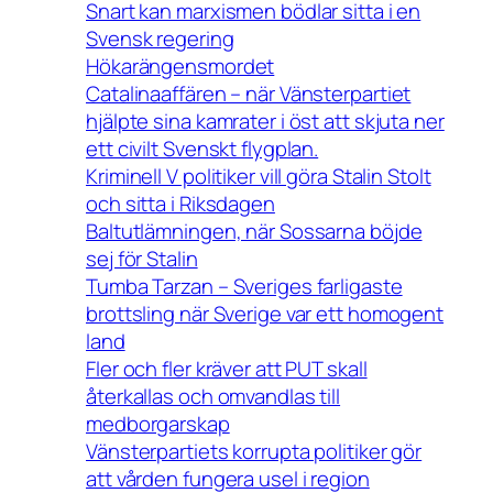
Snart kan marxismen bödlar sitta i en
Svensk regering
Hökarängensmordet
Catalinaaffären – när Vänsterpartiet
hjälpte sina kamrater i öst att skjuta ner
ett civilt Svenskt flygplan.
Kriminell V politiker vill göra Stalin Stolt
och sitta i Riksdagen
Baltutlämningen, när Sossarna böjde
sej för Stalin
Tumba Tarzan – Sveriges farligaste
brottsling när Sverige var ett homogent
land
Fler och fler kräver att PUT skall
återkallas och omvandlas till
medborgarskap
Vänsterpartiets korrupta politiker gör
att vården fungera usel i region