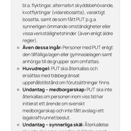
bl.a. flyktingar, alternativt skyddsbehövande,
kvotflyktingar (vidarebosatta), varaktigt
bosatta, samt de som fått PUT p.g.a.
synnerligen ömmande omständigheter eller
vissa verkställighetshinder (även enligt äldre
regler).
Även dessa ingår:
Personer med PUT enligt
den tillfälliga lagen eller gymnasielagen samt
anhöriga till de grupper som omfattas.
Huvudregel:
PUT ska återkallas och
ersättas med tidsbegränsat
uppehållstillstånd om förutsättningar finns.
Undantag – medborgarskap:
PUT ska inte
återkallas om personen inom viss tid har
initierat ett ärende om svenskt
medborgarskap och inte fått avslag i ett
lagakraftvunnet beslut.
Undantag – synnerliga skäl:
Återkallelse