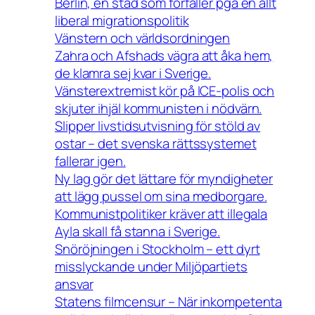
Berlin, en stad som förfaller pga en allt
liberal migrationspolitik
Vänstern och världsordningen
Zahra och Afshads vägra att åka hem,
de klamra sej kvar i Sverige.
Vänsterextremist kör på ICE-polis och
skjuter ihjäl kommunisten i nödvärn.
Slipper livstidsutvisning för stöld av
ostar – det svenska rättssystemet
fallerar igen.
Ny lag gör det lättare för myndigheter
att lägg pussel om sina medborgare.
Kommunistpolitiker kräver att illegala
Ayla skall få stanna i Sverige.
Snöröjningen i Stockholm – ett dyrt
misslyckande under Miljöpartiets
ansvar
Statens filmcensur – När inkompetenta