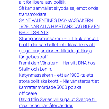
allt för liberal asylpolitik.
Så kan samhället skydda sej emot onda
transmördare.
SAINT VALENTINE’S DAY-MASSAKERN
1929: NÄR ALLA HJÄRTANS DAG BLEV EN
BROTTSPLATS
Stureplansmassakern – ett fruktansvärt
brott, där samhället inte klarade av att
ge gärningsmännen tillräckligt långa
fängelsestraff.
Framtiden Vänstern – Har sitt DNA hos
Stalin och Lenin.
Katynmassakern – ett av 1900-talets
stora politiska brott – När vänsterpartiet
kamrater mördade 3000 polska
officeare
David från Syrien vill suga ut Sverige till
max innan han återvandrar.