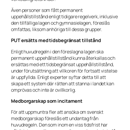
Även personer som fått permanent
uppehållstillstånd enligt tidigare regelverk, inklusive
den tillfälliga lagen och gymnasielagen, föreslås
omfattas, liksom anhöriga till dessa grupper.
PUT ersätts med tidsbegränsat tillstånd
Enligt huvudregeln i den föreslagna lagen ska
permanent uppehållstillstånd kunna återkallas och
ersättas med ett tidsbegränsat uppehållstillstånd,
under förutsättning att villkoren för fortsatt vistelse
är uppfyllda. Enligt experter syftar detta till att
skapa ett system där rätten att stanna i landet kan
omprövas och inte är ovillkorlig.
Medborgarskap som incitament
För att uppmuntra fler att ansöka om svenskt
medborgarskap föreslås ett undantag från
huvudregeln. Den som inom en viss tidsfrist har