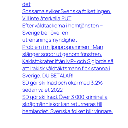
det
Sossarna sviker Svenska folket ingen.
Vill inte återkalla PUT
Efter våldtäckerna i hemtjänsten –
Sverige behöver en
utrensningsmyndighet
Problem i miljonprogrammen : Man
slänger sopor ut genom fönstren.
Kakistokrater ifrån MP- och S gjorde så
att Irakisk våldtäktsmann fick stanna i
Sverige. DU BETALAR!
SD gör skillnad och ökar med 3,2%
sedan valet 2022
SD gör skillnad. Över 3 000 kriminella
skräpmänniskor kan returneras till
hemlandet. Svenska folket blir vinnare.