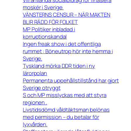
moskér i Sverige.
VÄNSTERNS CENSUR – NÄR MAKTEN
BLIR RÄDD FÖR FOLKET
MP Politiker inbladad i
korruptionskandal
Ingen freak show i det offentliga
rummet : Böneutrop hör inte hemma i
Sverige.
Tyskland mörka DDR tiden i ny
lärorpolan
Permanenta uppehållstillstånd har gjort
Sverige otryggt
S och MP misslyckas med att styra
regionen .
Livstidsdömd våldtäktsman belönas
med permission – du betalar för
lyxvården.