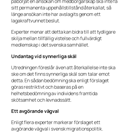
påbörjat en ansökan om medborgarskap ska inte få
sitt permanenta uppehållstillstånd återkallat, så
länge ansökan inte har avslagits genom ett
lagakraftvunnet beslut.
Experter menar att detta kan bidra till att tydligare
skilja mellan tillfällig vistelse och fullvärdigt
medlemskap i det svenska samhället.
Undantag vid synnerliga skäl
Utredningen föreslår även att återkallelse inte ska
ske om det finns synnerliga skäl som talar emot
detta. En sådan bedömning ska enligt förslaget
göras restriktivt och baseras på en
helhetsbedömning av individens framtida
skötsamhet och levnadssätt.
Ett avgörande vägval
Enligt flera experter markerar förslaget ett
avgörande vägval i svensk migrationspolitik.