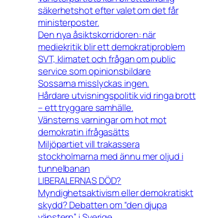
säkerhetshot efter valet om det får
ministerposter.
Den nya åsiktskorridoren: när
mediekritik blir ett demokratiproblem
SVT, klimatet och frågan om public
service som opinionsbildare
Sossarna misslyckas ingen.
Hårdare utvisningspolitik vid ringa brott
– ett tryggare samhälle.
Vänsterns varningar om hot mot
demokratin ifrågasätts
Miljöpartiet vill trakassera
stockholmarna med ännu mer oljud i
tunnelbanan
LIBERALERNAS DÖD?
Myndighetsaktivism eller demokratiskt
skydd? Debatten om “den djupa
vänstern” i Sverige