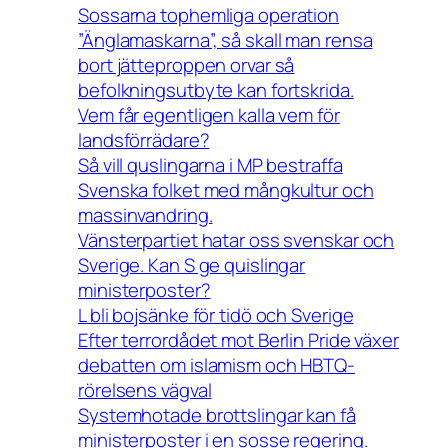
Sossarna tophemliga operation
”Änglamaskarna”, så skall man rensa
bort jätteproppen orvar så
befolkningsutbyte kan fortskrida.
Vem får egentligen kalla vem för
landsförrädare?
Så vill quslingarna i MP bestraffa
Svenska folket med mångkultur och
massinvandring.
Vänsterpartiet hatar oss svenskar och
Sverige. Kan S ge quislingar
ministerposter?
L bli bojsänke för tidö och Sverige
Efter terrordådet mot Berlin Pride växer
debatten om islamism och HBTQ-
rörelsens vägval
Systemhotade brottslingar kan få
ministerposter i en sosse regering.