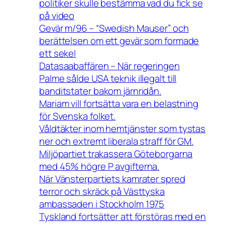
politiker skulle bestämma vad du fick se
på video
Gevär m/96 – “Swedish Mauser” och
berättelsen om ett gevär som formade
ett sekel
Datasaabaffären – När regeringen
Palme sålde USA teknik illegalt till
banditstater bakom järnridån.
Mariam vill fortsätta vara en belastning
för Svenska folket.
Våldtäkter inom hemtjänster som tystas
ner och extremt liberala straff för GM.
Miljöpartiet trakassera Göteborgarna
med 45% högre P avgifterna.
När Vänsterpartiets kamrater spred
terror och skräck på Västtyska
ambassaden i Stockholm 1975
Tyskland fortsätter att förstöras med en