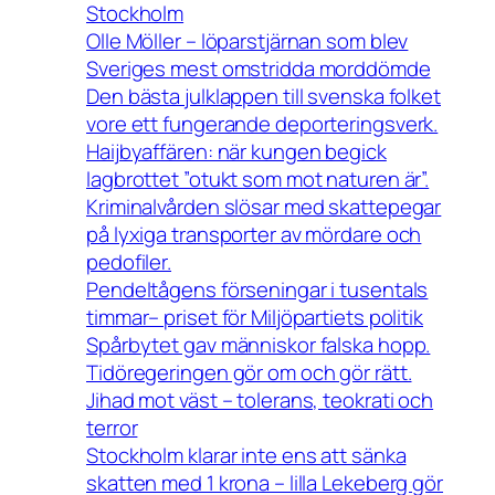
Stockholm
Olle Möller – löparstjärnan som blev
Sveriges mest omstridda morddömde
Den bästa julklappen till svenska folket
vore ett fungerande deporteringsverk.
Haijbyaffären: när kungen begick
lagbrottet ”otukt som mot naturen är”.
Kriminalvården slösar med skattepegar
på lyxiga transporter av mördare och
pedofiler.
Pendeltågens förseningar i tusentals
timmar– priset för Miljöpartiets politik
Spårbytet gav människor falska hopp.
Tidöregeringen gör om och gör rätt.
Jihad mot väst – tolerans, teokrati och
terror
Stockholm klarar inte ens att sänka
skatten med 1 krona – lilla Lekeberg gör