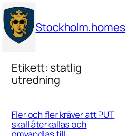
Hoppa
till
innehåll
Stockholm.homes
Etikett:
statlig
utredning
Fler och fler kräver att PUT
skall återkallas och
omvandlas till