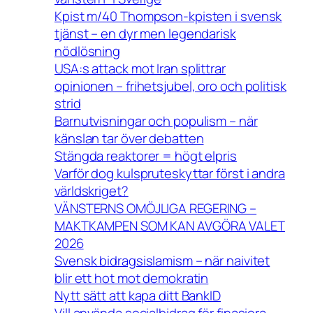
Kpist m/40 Thompson-kpisten i svensk
tjänst – en dyr men legendarisk
nödlösning
USA:s attack mot Iran splittrar
opinionen – frihetsjubel, oro och politisk
strid
Barnutvisningar och populism – när
känslan tar över debatten
Stängda reaktorer = högt elpris
Varför dog kulspruteskyttar först i andra
världskriget?
VÄNSTERNS OMÖJLIGA REGERING –
MAKTKAMPEN SOM KAN AVGÖRA VALET
2026
Svensk bidragsislamism – när naivitet
blir ett hot mot demokratin
Nytt sätt att kapa ditt BankID
Vill använda socialbidrag för finasiera