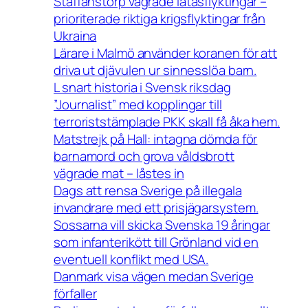
Staffanstorp vägrade låtasflyktingar –
prioriterade riktiga krigsflyktingar från
Ukraina
Lärare i Malmö använder koranen för att
driva ut djävulen ur sinnesslöa barn.
L snart historia i Svensk riksdag
”Journalist” med kopplingar till
terroriststämplade PKK skall få åka hem.
Matstrejk på Hall: intagna dömda för
barnamord och grova våldsbrott
vägrade mat – låstes in
Dags att rensa Sverige på illegala
invandrare med ett prisjägarsystem.
Sossarna vill skicka Svenska 19 åringar
som infanterikött till Grönland vid en
eventuell konflikt med USA.
Danmark visa vägen medan Sverige
förfaller