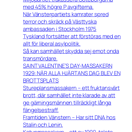
med 45% högre P avgifterna.
När Vänsterpartiets kamrater spred
terror och skräck på Västtyska
ambassaden i Stockholm 1975
Tyskland fortsätter att förstöras med en
allt för liberal asylpolitik.
Så kan samhället skydda sej emot onda
transmördare.
SAINT VALENTINE’S DAY-MASSAKERN
1929: NÄR ALLA HJÄRTANS DAG BLEV EN
BROTTSPLATS
Stureplansmassakern – ett fruktansvärt
brott, där samhället inte klarade av att
ge gärningsmännen tillräckligt långa
fängelsestraff.
Framtiden Vänstern – Har sitt DNA hos
Stalin och Lenin.