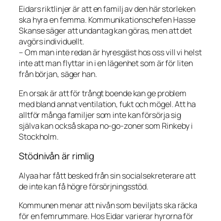
Eidars riktlinjer är att en familj av den här storleken
ska hyra en femma. Kommunikationschefen Hasse
Skanse säger att undantag kan göras, men att det
avgörs individuellt.
– Om man inte redan är hyresgäst hos oss vill vi helst
inte att man flyttar in i en lägenhet som är för liten
från början, säger han.
En orsak är att för trångt boende kan ge problem
med bland annat ventilation, fukt och mögel. Att ha
alltför många familjer som inte kan försörja sig
själva kan också skapa no-go-zoner som Rinkeby i
Stockholm.
Stödnivån är rimlig
Alyaa har fått besked från sin socialsekreterare att
de inte kan få högre försörjningsstöd.
Kommunen menar att nivån som beviljats ska räcka
för en femrummare. Hos Eidar varierar hyrorna för