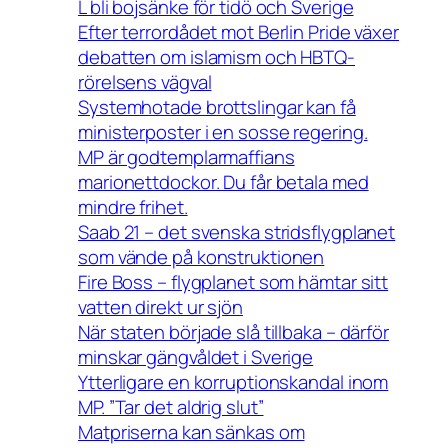
L bli bojsänke för tidö och Sverige
Efter terrordådet mot Berlin Pride växer
debatten om islamism och HBTQ-
rörelsens vägval
Systemhotade brottslingar kan få
ministerposter i en sosse regering.
MP är godtemplarmaffians
marionettdockor. Du får betala med
mindre frihet.
Saab 21 – det svenska stridsflygplanet
som vände på konstruktionen
Fire Boss – flygplanet som hämtar sitt
vatten direkt ur sjön
När staten började slå tillbaka – därför
minskar gängvåldet i Sverige
Ytterligare en korruptionskandal inom
MP. ”Tar det aldrig slut”
Matpriserna kan sänkas om