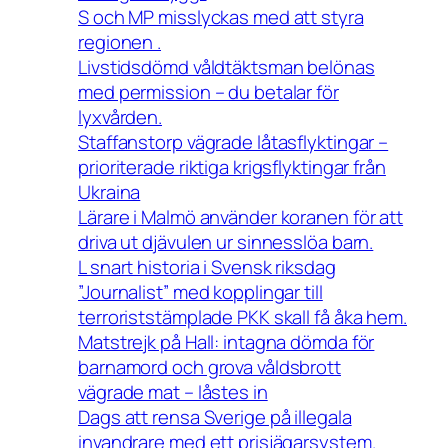
S och MP misslyckas med att styra
regionen .
Livstidsdömd våldtäktsman belönas
med permission – du betalar för
lyxvården.
Staffanstorp vägrade låtasflyktingar –
prioriterade riktiga krigsflyktingar från
Ukraina
Lärare i Malmö använder koranen för att
driva ut djävulen ur sinnesslöa barn.
L snart historia i Svensk riksdag
”Journalist” med kopplingar till
terroriststämplade PKK skall få åka hem.
Matstrejk på Hall: intagna dömda för
barnamord och grova våldsbrott
vägrade mat – låstes in
Dags att rensa Sverige på illegala
invandrare med ett prisjägarsystem.