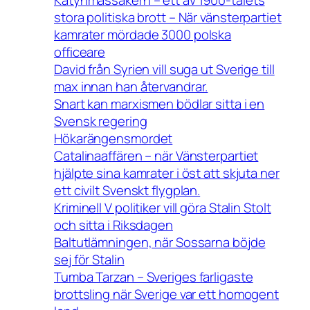
Katynmassakern – ett av 1900-talets
stora politiska brott – När vänsterpartiet
kamrater mördade 3000 polska
officeare
David från Syrien vill suga ut Sverige till
max innan han återvandrar.
Snart kan marxismen bödlar sitta i en
Svensk regering
Hökarängensmordet
Catalinaaffären – när Vänsterpartiet
hjälpte sina kamrater i öst att skjuta ner
ett civilt Svenskt flygplan.
Kriminell V politiker vill göra Stalin Stolt
och sitta i Riksdagen
Baltutlämningen, när Sossarna böjde
sej för Stalin
Tumba Tarzan – Sveriges farligaste
brottsling när Sverige var ett homogent