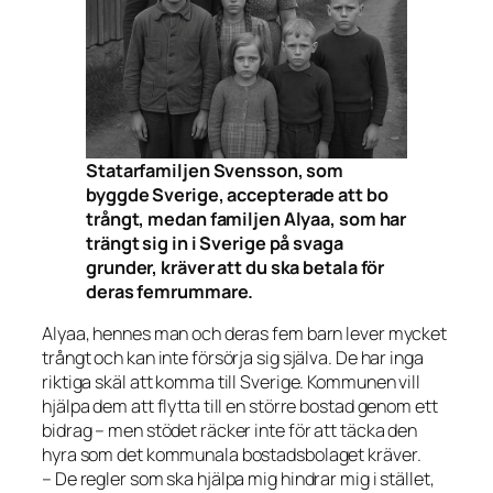
Statarfamiljen Svensson, som
byggde Sverige, accepterade att bo
trångt, medan familjen Alyaa, som har
trängt sig in i Sverige på svaga
grunder, kräver att du ska betala för
deras femrummare.
Alyaa, hennes man och deras fem barn lever mycket
trångt och kan inte försörja sig själva. De har inga
riktiga skäl att komma till Sverige. Kommunen vill
hjälpa dem att flytta till en större bostad genom ett
bidrag – men stödet räcker inte för att täcka den
hyra som det kommunala bostadsbolaget kräver.
– De regler som ska hjälpa mig hindrar mig i stället,