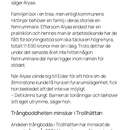
säger Alyaa.
Familjen bor i en trea, men enligt kommunens
riktlinjer behöver en familj i deras storlek en
femrummare. Eftersom Alyaa endast har en
praktiklön och hennes man är arbetssökande har de
fått försörjningsstöd som ska täcka en högre hyra,
totalt 11 690 kronor mer än i dag. Trots det har de
under det senaste året inte hittat någon
femrummare där hyran ligger inom ramen för
stödet.
När Alyaa vände sig till Eidar för att höra om de
åtminstone kunde få hyra en fyrarumslägenhet, fick
hon beskedet att det inte var möjligt.
– Det känns tungt. Barnen är tonåringar och behöver
sitt eget utrymme, säger hon.
Trångboddheten minskar i Trollhättan
Andelen trångbodda i Trollhättan har minskat de