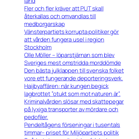
land
Fler och fler kräver att PUT skall
återkallas och omvandlas till
medborgarskap
Vänsterpartiets korrupta politiker gör
att vården fungera usel i region
Stockholm
Olle Möller – löparstjärnan som blev
Sveriges mest omstridda morddömde
Den bästa julklappen till svenska folket
vore ett fungerande deporteringsverk.
Haijbyaffären: när kungen begick
lagbrottet ”otukt som mot naturen är”.
Kriminalvården slösar med skattepegar
på lyxiga transporter av mördare och
pedofiler.
Pendeltågens förseningar i tusentals
timmar– priset för Miljöpartiets politik