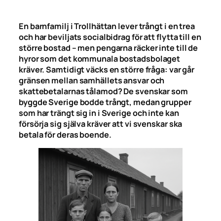
En barnfamilj i Trollhättan lever trångt i en trea
och har beviljats socialbidrag för att flytta till en
större bostad – men pengarna räcker inte till de
hyror som det kommunala bostadsbolaget
kräver. Samtidigt väcks en större fråga: var går
gränsen mellan samhällets ansvar och
skattebetalarnas tålamod? De svenskar som
byggde Sverige bodde trångt, medan grupper
som har trängt sig in i Sverige och inte kan
försörja sig själva kräver att vi svenskar ska
betala för deras boende.