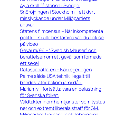
Ayla skall få stanna i Sverige.
Snöröjningen i Stockholm – ett dyrt
misslyckande under Miljöpartiets
ansvar
Statens filmcensur – När inkompetenta
politiker skulle bestämma vad du fick se
på video
Gevär m/96 – “Swedish Mauser” och
berättelsen om ett gevär som formade
ett sekel
Datasaabaffären – När regeringen
Palme sålde USA teknik illegalt till
banditstater bakom järnridån.
Mariam vill fortsätta vara en belastning
för Svenska folket.
Våldtäkter inom hemtjänster som tystas
ner och extremt liberala straff för GM.
Miljöpartiet trakassera Göteborgarna