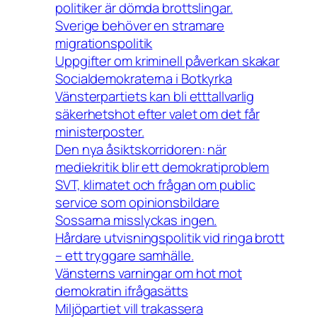
politiker är dömda brottslingar.
Sverige behöver en stramare
migrationspolitik
Uppgifter om kriminell påverkan skakar
Socialdemokraterna i Botkyrka
Vänsterpartiets kan bli etttallvarlig
säkerhetshot efter valet om det får
ministerposter.
Den nya åsiktskorridoren: när
mediekritik blir ett demokratiproblem
SVT, klimatet och frågan om public
service som opinionsbildare
Sossarna misslyckas ingen.
Hårdare utvisningspolitik vid ringa brott
– ett tryggare samhälle.
Vänsterns varningar om hot mot
demokratin ifrågasätts
Miljöpartiet vill trakassera