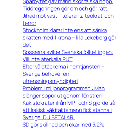
Spårbytet gav människor falska hopp.
Tidöregeringen gör om och gör rätt.
Jihad mot väst – tolerans, teokrati och
terror
Stockholm klarar inte ens att sänka
skatten med 1 krona – lilla Lekeberg gör
det
Sossarna sviker Svenska folket ingen.
Vill inte återkalla PUT
Efter våldtäckerna i hemtjänsten –
Sverige behöver en
utrensningsmyndighet
Problem i miljonprogrammen : Man
slänger sopor ut genom fönstren.
Kakistokrater ifrån MP- och S gjorde så
att Irakisk våldtäktsmann fick stanna i
Sverige. DU BETALAR!
SD gör skillnad och ökar med 3,2%