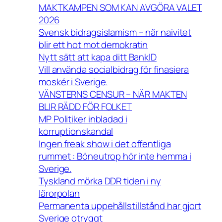
MAKTKAMPEN SOM KAN AVGÖRA VALET
2026
Svensk bidragsislamism – när naivitet
blir ett hot mot demokratin
Nytt sätt att kapa ditt BankID
Vill använda socialbidrag för finasiera
moskér i Sverige.
VÄNSTERNS CENSUR – NÄR MAKTEN
BLIR RÄDD FÖR FOLKET
MP Politiker inbladad i
korruptionskandal
Ingen freak show i det offentliga
rummet : Böneutrop hör inte hemma i
Sverige.
Tyskland mörka DDR tiden i ny
lärorpolan
Permanenta uppehållstillstånd har gjort
Sverige otryggt