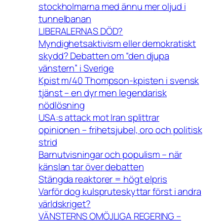
stockholmarna med ännu mer oljud i
tunnelbanan
LIBERALERNAS DÖD?
Myndighetsaktivism eller demokratiskt
skydd? Debatten om “den djupa
vänstern” i Sverige
Kpist m/40 Thompson-kpisten i svensk
tjänst – en dyr men legendarisk
nödlösning
USA:s attack mot Iran splittrar
opinionen – frihetsjubel, oro och politisk
strid
Barnutvisningar och populism – när
känslan tar över debatten
Stängda reaktorer = högt elpris
Varför dog kulspruteskyttar först i andra
världskriget?
VÄNSTERNS OMÖJLIGA REGERING –