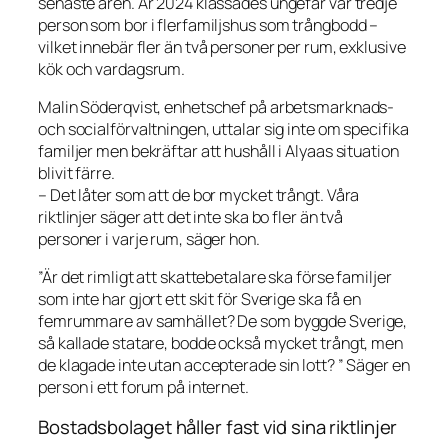
senaste åren. År 2024 klassades ungefär var tredje
person som bor i flerfamiljshus som trångbodd –
vilket innebär fler än två personer per rum, exklusive
kök och vardagsrum.
Malin Söderqvist, enhetschef på arbetsmarknads-
och socialförvaltningen, uttalar sig inte om specifika
familjer men bekräftar att hushåll i Alyaas situation
blivit färre.
– Det låter som att de bor mycket trångt. Våra
riktlinjer säger att det inte ska bo fler än två
personer i varje rum, säger hon.
”Är det rimligt att skattebetalare ska förse familjer
som inte har gjort ett skit för Sverige ska få en
femrummare av samhället? De som byggde Sverige,
så kallade statare, bodde också mycket trångt, men
de klagade inte utan accepterade sin lott? ” Säger en
person i ett forum på internet.
Bostadsbolaget håller fast vid sina riktlinjer