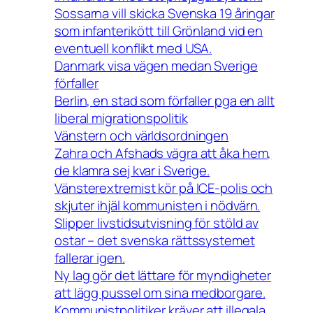
Sossarna vill skicka Svenska 19 åringar
som infanterikött till Grönland vid en
eventuell konflikt med USA.
Danmark visa vägen medan Sverige
förfaller
Berlin, en stad som förfaller pga en allt
liberal migrationspolitik
Vänstern och världsordningen
Zahra och Afshads vägra att åka hem,
de klamra sej kvar i Sverige.
Vänsterextremist kör på ICE-polis och
skjuter ihjäl kommunisten i nödvärn.
Slipper livstidsutvisning för stöld av
ostar – det svenska rättssystemet
fallerar igen.
Ny lag gör det lättare för myndigheter
att lägg pussel om sina medborgare.
Kommunistpolitiker kräver att illegala