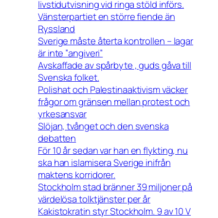
livstidutvisning vid ringa stöld införs.
Vänsterpartiet en större fiende än
Ryssland
Sverige måste återta kontrollen – lagar
är inte ”angiveri”
Avskaffade av spårbyte , guds gåva till
Svenska folket.
Polishat och Palestinaaktivism väcker
frågor om gränsen mellan protest och
yrkesansvar
Slöjan, tvånget och den svenska
debatten
För 10 år sedan var han en flykting, nu
ska han islamisera Sverige inifrån
maktens korridorer.
Stockholm stad bränner 39 miljoner på
värdelösa tolktjänster per år
Kakistokratin styr Stockholm. 9 av 10 V