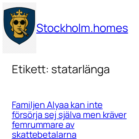
Hoppa
till
innehåll
Stockholm.homes
Etikett:
statarlänga
Familjen Alyaa kan inte
försörja sej själva men kräver
femrummare av
skattebetalarna