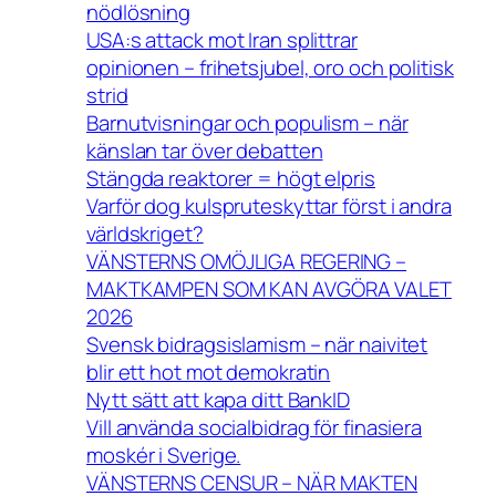
nödlösning
USA:s attack mot Iran splittrar
opinionen – frihetsjubel, oro och politisk
strid
Barnutvisningar och populism – när
känslan tar över debatten
Stängda reaktorer = högt elpris
Varför dog kulspruteskyttar först i andra
världskriget?
VÄNSTERNS OMÖJLIGA REGERING –
MAKTKAMPEN SOM KAN AVGÖRA VALET
2026
Svensk bidragsislamism – när naivitet
blir ett hot mot demokratin
Nytt sätt att kapa ditt BankID
Vill använda socialbidrag för finasiera
moskér i Sverige.
VÄNSTERNS CENSUR – NÄR MAKTEN