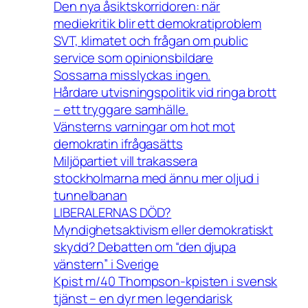
Den nya åsiktskorridoren: när
mediekritik blir ett demokratiproblem
SVT, klimatet och frågan om public
service som opinionsbildare
Sossarna misslyckas ingen.
Hårdare utvisningspolitik vid ringa brott
– ett tryggare samhälle.
Vänsterns varningar om hot mot
demokratin ifrågasätts
Miljöpartiet vill trakassera
stockholmarna med ännu mer oljud i
tunnelbanan
LIBERALERNAS DÖD?
Myndighetsaktivism eller demokratiskt
skydd? Debatten om “den djupa
vänstern” i Sverige
Kpist m/40 Thompson-kpisten i svensk
tjänst – en dyr men legendarisk