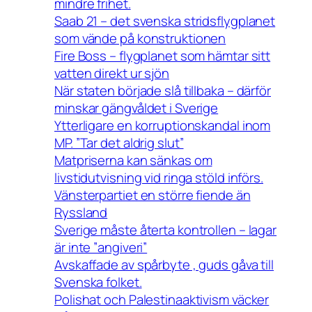
mindre frihet.
Saab 21 – det svenska stridsflygplanet
som vände på konstruktionen
Fire Boss – flygplanet som hämtar sitt
vatten direkt ur sjön
När staten började slå tillbaka – därför
minskar gängvåldet i Sverige
Ytterligare en korruptionskandal inom
MP. ”Tar det aldrig slut”
Matpriserna kan sänkas om
livstidutvisning vid ringa stöld införs.
Vänsterpartiet en större fiende än
Ryssland
Sverige måste återta kontrollen – lagar
är inte ”angiveri”
Avskaffade av spårbyte , guds gåva till
Svenska folket.
Polishat och Palestinaaktivism väcker