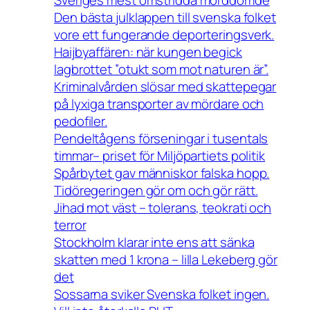
Sveriges mest omstridda morddömde
Den bästa julklappen till svenska folket
vore ett fungerande deporteringsverk.
Haijbyaffären: när kungen begick
lagbrottet ”otukt som mot naturen är”.
Kriminalvården slösar med skattepegar
på lyxiga transporter av mördare och
pedofiler.
Pendeltågens förseningar i tusentals
timmar– priset för Miljöpartiets politik
Spårbytet gav människor falska hopp.
Tidöregeringen gör om och gör rätt.
Jihad mot väst – tolerans, teokrati och
terror
Stockholm klarar inte ens att sänka
skatten med 1 krona – lilla Lekeberg gör
det
Sossarna sviker Svenska folket ingen.