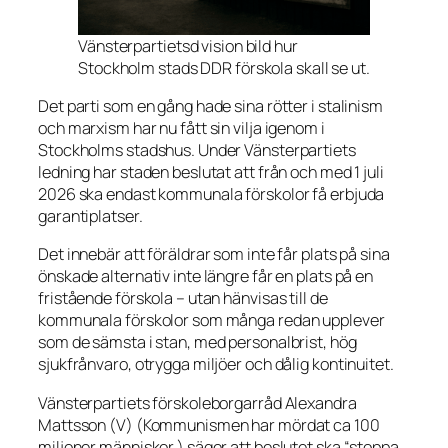
Vänsterpartietsd vision bild hur
Stockholm stads DDR förskola skall se ut.
Det parti som en gång hade sina rötter i stalinism
och marxism har nu fått sin vilja igenom i
Stockholms stadshus. Under Vänsterpartiets
ledning har staden beslutat att från och med 1 juli
2026 ska endast kommunala förskolor få erbjuda
garantiplatser.
Det innebär att föräldrar som inte får plats på sina
önskade alternativ inte längre får en plats på en
fristående förskola – utan hänvisas till de
kommunala förskolor som många redan upplever
som de sämsta i stan, med personalbrist, hög
sjukfrånvaro, otrygga miljöer och dålig kontinuitet.
Vänsterpartiets förskoleborgarråd Alexandra
Mattsson (V) (Kommunismen har mördat ca 100
miljoner människor ) säger att beslutet ska “stoppa