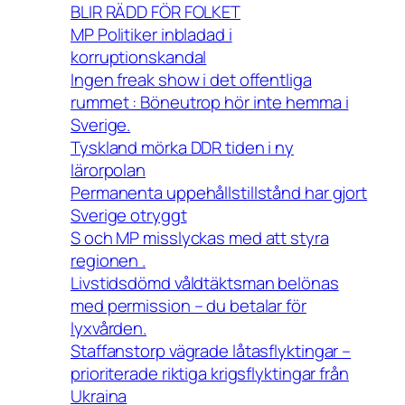
BLIR RÄDD FÖR FOLKET
MP Politiker inbladad i
korruptionskandal
Ingen freak show i det offentliga
rummet : Böneutrop hör inte hemma i
Sverige.
Tyskland mörka DDR tiden i ny
lärorpolan
Permanenta uppehållstillstånd har gjort
Sverige otryggt
S och MP misslyckas med att styra
regionen .
Livstidsdömd våldtäktsman belönas
med permission – du betalar för
lyxvården.
Staffanstorp vägrade låtasflyktingar –
prioriterade riktiga krigsflyktingar från
Ukraina