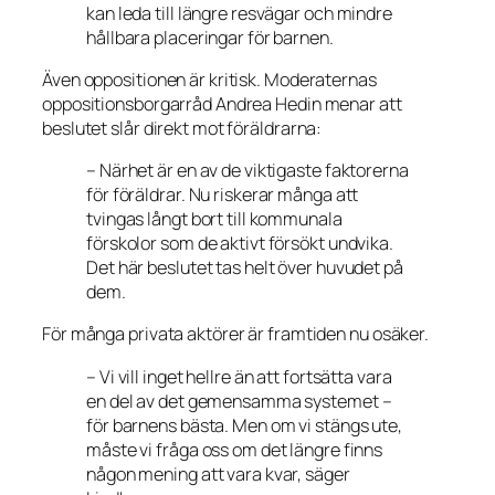
kan leda till längre resvägar och mindre
hållbara placeringar för barnen.
Även oppositionen är kritisk. Moderaternas
oppositionsborgarråd Andrea Hedin menar att
beslutet slår direkt mot föräldrarna:
– Närhet är en av de viktigaste faktorerna
för föräldrar. Nu riskerar många att
tvingas långt bort till kommunala
förskolor som de aktivt försökt undvika.
Det här beslutet tas helt över huvudet på
dem.
För många privata aktörer är framtiden nu osäker.
– Vi vill inget hellre än att fortsätta vara
en del av det gemensamma systemet –
för barnens bästa. Men om vi stängs ute,
måste vi fråga oss om det längre finns
någon mening att vara kvar, säger