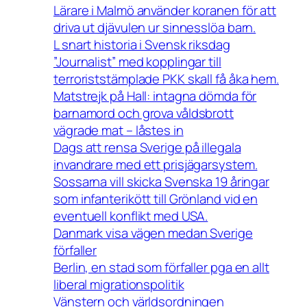
Lärare i Malmö använder koranen för att
driva ut djävulen ur sinnesslöa barn.
L snart historia i Svensk riksdag
”Journalist” med kopplingar till
terroriststämplade PKK skall få åka hem.
Matstrejk på Hall: intagna dömda för
barnamord och grova våldsbrott
vägrade mat – låstes in
Dags att rensa Sverige på illegala
invandrare med ett prisjägarsystem.
Sossarna vill skicka Svenska 19 åringar
som infanterikött till Grönland vid en
eventuell konflikt med USA.
Danmark visa vägen medan Sverige
förfaller
Berlin, en stad som förfaller pga en allt
liberal migrationspolitik
Vänstern och världsordningen