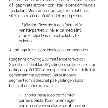
dåliga privata aktörer” och “stärka den kommunala
förskolan”. Men när hon får frågan om det finns
siffror som stöder påståendet, medger hon:
– Självklart finns det ingen fakta, vi är
Vänsterpartiet, Vi håller på med sånt.
Utan vi följer Das kapital bokstav för
bokstav.
Alltså inga fakta, bara ideologiska antaganden.
I dag finns omkring 230 fristående förskolor i
Stockholm, däribland Pysslingen förskolor, som får
en
köpeng
på 1 000 kronor per barn för att delta i det
gemensamma systemet. Sara Lindberg,
segmentsområdeschef på Pysslingen, kallar
beslutet anmärkningsvärt:
– Här prioriteras ideologi framför
barnens bästa. Kommunens egen
barnkonsekvensanalys visar att beslutet