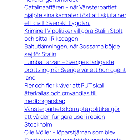
Catalinaaffären – när Vänsterpartiet
hjälpte sina kamrater i öst att skjuta ner
ett civilt Svenskt flygplan.
Kriminell V politiker vill göra Stalin Stolt
och sitta i Riksdagen
Baltutlämningen, när Sossarna böjde
sej för Stalin
Tumba Tarzan – Sveriges farligaste
brottsling när Sverige var ett homogent
land
Fler och fler kräver att PUT skall
återkallas och omvandlas till
medborgarskap
Vänsterpartiets korrupta politiker gör
att vården fungera usel i region
Stockholm
Olle Möller – löparstjärnan som blev