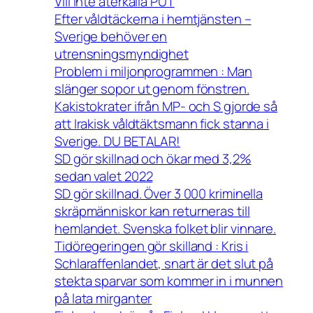
Vill inte återkalla PUT
Efter våldtäckerna i hemtjänsten –
Sverige behöver en
utrensningsmyndighet
Problem i miljonprogrammen : Man
slänger sopor ut genom fönstren.
Kakistokrater ifrån MP- och S gjorde så
att Irakisk våldtäktsmann fick stanna i
Sverige. DU BETALAR!
SD gör skillnad och ökar med 3,2%
sedan valet 2022
SD gör skillnad. Över 3 000 kriminella
skräpmänniskor kan returneras till
hemlandet. Svenska folket blir vinnare.
Tidöregeringen gör skilland : Kris i
Schlaraffenlandet, snart är det slut på
stekta sparvar som kommer in i munnen
på lata mirganter