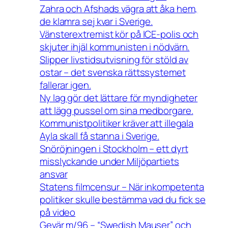
Zahra och Afshads vägra att åka hem,
de klamra sej kvar i Sverige.
Vänsterextremist kör på ICE-polis och
skjuter ihjäl kommunisten i nödvärn.
Slipper livstidsutvisning för stöld av
ostar – det svenska rättssystemet
fallerar igen.
Ny lag gör det lättare för myndigheter
att lägg pussel om sina medborgare.
Kommunistpolitiker kräver att illegala
Ayla skall få stanna i Sverige.
Snöröjningen i Stockholm – ett dyrt
misslyckande under Miljöpartiets
ansvar
Statens filmcensur – När inkompetenta
politiker skulle bestämma vad du fick se
på video
Gevär m/96 – “Swedish Mauser” och