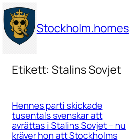
Hoppa
till
innehåll
Stockholm.homes
Etikett:
Stalins Sovjet
Hennes parti skickade
tusentals svenskar att
avrättas i Stalins Sovjet – nu
kräver hon att Stockholms