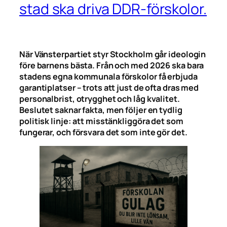
stad ska driva DDR-förskolor.
När Vänsterpartiet styr Stockholm går ideologin
före barnens bästa. Från och med 2026 ska bara
stadens egna kommunala förskolor få erbjuda
garantiplatser – trots att just de ofta dras med
personalbrist, otrygghet och låg kvalitet.
Beslutet saknar fakta, men följer en tydlig
politisk linje: att misstänkliggöra det som
fungerar, och försvara det som inte gör det.