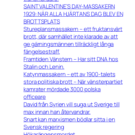
SAINT VALENTINE’S DAY-MASSAKERN
1929: NÄR ALLA HJÄRTANS DAG BLEV EN
BROTTSPLATS
Stureplansmassakern – ett fruktansvärt
brott, där samhället inte klarade av att
ge gärningsmännen tillräckligt långa
fängelsestraff.
Framtiden Vänstern – Har sitt DNA hos
Stalin och Lenin.
Katynmassakern – ett av 1900-talets
stora politiska brott – När vänsterpartiet
kamrater mördade 3000 polska
officeare
David från Syrien vill suga ut Sverige till
max innan han återvandrar.
Snart kan marxismen bödlar sitta i en
Svensk regering
Hökarängensmordet