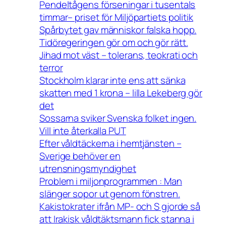
Pendeltågens förseningar i tusentals
timmar– priset för Miljöpartiets politik
Spårbytet gav människor falska hopp.
Tidöregeringen gör om och gör rätt.
Jihad mot väst – tolerans, teokrati och
terror
Stockholm klarar inte ens att sänka
skatten med 1 krona – lilla Lekeberg gör
det
Sossarna sviker Svenska folket ingen.
Vill inte återkalla PUT
Efter våldtäckerna i hemtjänsten –
Sverige behöver en
utrensningsmyndighet
Problem i miljonprogrammen : Man
slänger sopor ut genom fönstren.
Kakistokrater ifrån MP- och S gjorde så
att Irakisk våldtäktsmann fick stanna i