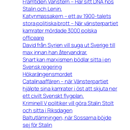
Framtiden Vänstern – Har sitt DNA hos
Stalin och Lenin.
Katynmassakern – ett av 1900-talets
stora politiska brott – När vänsterpartiet
kamrater mördade 3000 polska
officeare
David från Syrien vill suga ut Sverige till
max innan han återvandrar.
Snart kan marxismen bödlar sitta i en
Svensk regering
Hökarängensmordet
Catalinaaffären – när Vänsterpartiet
hjälpte sina kamrater i öst att skjuta ner
ett civilt Svenskt flygplan.
Kriminell V politiker vill göra Stalin Stolt
och sitta i Riksdagen
Baltutlämningen, när Sossarna böjde
sej för Stalin