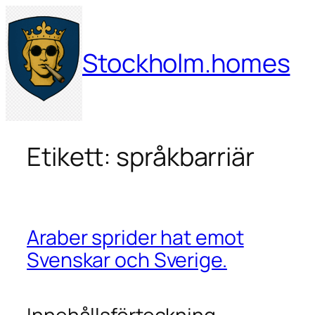
Hoppa
till
innehåll
Stockholm.homes
Etikett:
språkbarriär
Araber sprider hat emot
Svenskar och Sverige.