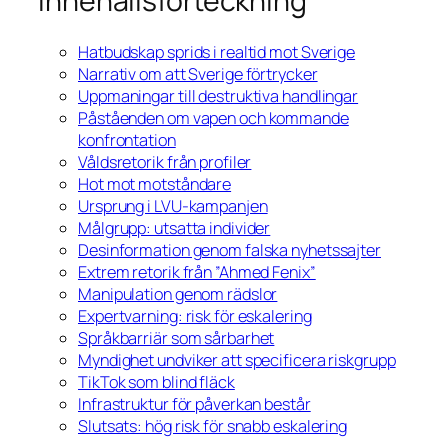
Innehållsförteckning
Hatbudskap sprids i realtid mot Sverige
Narrativ om att Sverige förtrycker
Uppmaningar till destruktiva handlingar
Påståenden om vapen och kommande
konfrontation
Våldsretorik från profiler
Hot mot motståndare
Ursprung i LVU-kampanjen
Målgrupp: utsatta individer
Desinformation genom falska nyhetssajter
Extrem retorik från ”Ahmed Fenix”
Manipulation genom rädslor
Expertvarning: risk för eskalering
Språkbarriär som sårbarhet
Myndighet undviker att specificera riskgrupp
TikTok som blind fläck
Infrastruktur för påverkan består
Slutsats: hög risk för snabb eskalering