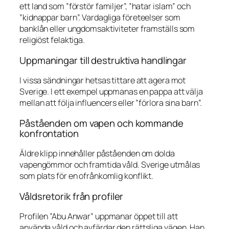
ett land som ”förstör familjer”, ”hatar islam” och
”kidnappar barn”. Vardagliga företeelser som
banklån eller ungdomsaktiviteter framställs som
religiöst felaktiga.
Uppmaningar till destruktiva handlingar
I vissa sändningar hetsas tittare att agera mot
Sverige. I ett exempel uppmanas en pappa att välja
mellan att följa influencers eller ”förlora sina barn”.
Påståenden om vapen och kommande
konfrontation
Äldre klipp innehåller påståenden om dolda
vapengömmor och framtida våld. Sverige utmålas
som plats för en ofrånkomlig konflikt.
Våldsretorik från profiler
Profilen ”Abu Anwar” uppmanar öppet till att
använda våld och avfärdar den rättsliga vägen. Han