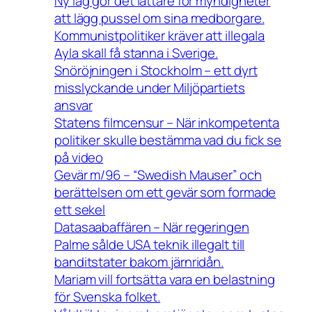
Ny lag gör det lättare för myndigheter
att lägg pussel om sina medborgare.
Kommunistpolitiker kräver att illegala
Ayla skall få stanna i Sverige.
Snöröjningen i Stockholm – ett dyrt
misslyckande under Miljöpartiets
ansvar
Statens filmcensur – När inkompetenta
politiker skulle bestämma vad du fick se
på video
Gevär m/96 – “Swedish Mauser” och
berättelsen om ett gevär som formade
ett sekel
Datasaabaffären – När regeringen
Palme sålde USA teknik illegalt till
banditstater bakom järnridån.
Mariam vill fortsätta vara en belastning
för Svenska folket.