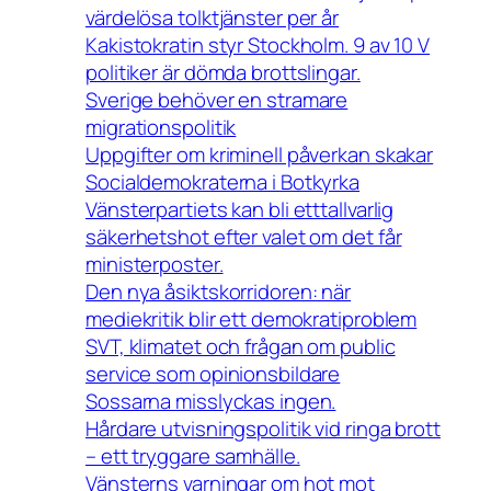
värdelösa tolktjänster per år
Kakistokratin styr Stockholm. 9 av 10 V
politiker är dömda brottslingar.
Sverige behöver en stramare
migrationspolitik
Uppgifter om kriminell påverkan skakar
Socialdemokraterna i Botkyrka
Vänsterpartiets kan bli etttallvarlig
säkerhetshot efter valet om det får
ministerposter.
Den nya åsiktskorridoren: när
mediekritik blir ett demokratiproblem
SVT, klimatet och frågan om public
service som opinionsbildare
Sossarna misslyckas ingen.
Hårdare utvisningspolitik vid ringa brott
– ett tryggare samhälle.
Vänsterns varningar om hot mot