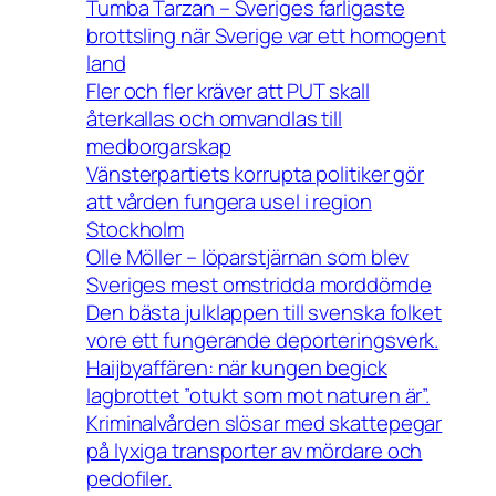
Tumba Tarzan – Sveriges farligaste
brottsling när Sverige var ett homogent
land
Fler och fler kräver att PUT skall
återkallas och omvandlas till
medborgarskap
Vänsterpartiets korrupta politiker gör
att vården fungera usel i region
Stockholm
Olle Möller – löparstjärnan som blev
Sveriges mest omstridda morddömde
Den bästa julklappen till svenska folket
vore ett fungerande deporteringsverk.
Haijbyaffären: när kungen begick
lagbrottet ”otukt som mot naturen är”.
Kriminalvården slösar med skattepegar
på lyxiga transporter av mördare och
pedofiler.