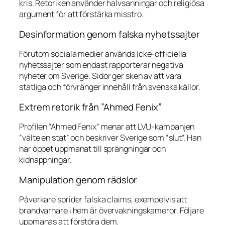
kris. Retoriken använder halvsanningar och religiösa
argument för att förstärka misstro.
Desinformation genom falska nyhetssajter
Förutom sociala medier används icke-officiella
nyhetssajter som endast rapporterar negativa
nyheter om Sverige. Sidor ger sken av att vara
statliga och förvränger innehåll från svenska källor.
Extrem retorik från ”Ahmed Fenix”
Profilen ”Ahmed Fenix” menar att LVU-kampanjen
”välte en stat” och beskriver Sverige som ”slut”. Han
har öppet uppmanat till sprängningar och
kidnappningar.
Manipulation genom rädslor
Påverkare sprider falska claims, exempelvis att
brandvarnare i hem är övervakningskameror. Följare
uppmanas att förstöra dem.