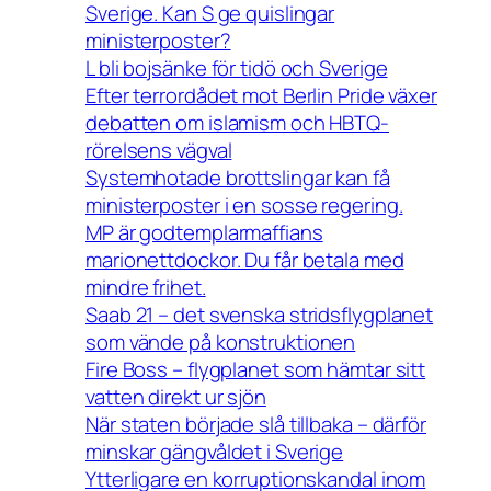
Sverige. Kan S ge quislingar
ministerposter?
L bli bojsänke för tidö och Sverige
Efter terrordådet mot Berlin Pride växer
debatten om islamism och HBTQ-
rörelsens vägval
Systemhotade brottslingar kan få
ministerposter i en sosse regering.
MP är godtemplarmaffians
marionettdockor. Du får betala med
mindre frihet.
Saab 21 – det svenska stridsflygplanet
som vände på konstruktionen
Fire Boss – flygplanet som hämtar sitt
vatten direkt ur sjön
När staten började slå tillbaka – därför
minskar gängvåldet i Sverige
Ytterligare en korruptionskandal inom