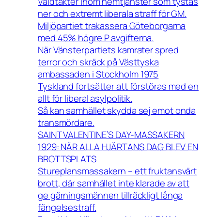
Våldtäkter inom hemtjänster som tystas
ner och extremt liberala straff för GM.
Miljöpartiet trakassera Göteborgarna
med 45% högre P avgifterna.
När Vänsterpartiets kamrater spred
terror och skräck på Västtyska
ambassaden i Stockholm 1975
Tyskland fortsätter att förstöras med en
allt för liberal asylpolitik.
Så kan samhället skydda sej emot onda
transmördare.
SAINT VALENTINE’S DAY-MASSAKERN
1929: NÄR ALLA HJÄRTANS DAG BLEV EN
BROTTSPLATS
Stureplansmassakern – ett fruktansvärt
brott, där samhället inte klarade av att
ge gärningsmännen tillräckligt långa
fängelsestraff.