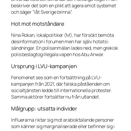
beskriver det som en plikt att agera emot systemet
och säger ”låt Sverige brinna”.
Hot mot motståndare
Nina Rokan, lokalpolitiker (M), har försökt bemöta
desinformation i forumen men har själv hotats i
sändningar. En polisanmälan lades ned, men grekisk
polis beslagtog illegala vapen hos Abu Anwar.
Ursprung i LVU-kampanjen
Fenomenet ses som en fortsättning på LVU-
kampanjen från 2021, där falska påståenden om
socialtjänsten ledde till internationella protester.
Samma aktörer fortsätter nu från utlandet.
Målgrupp: utsatta individer
Influerarna riktar sig mot arabisktalande personer
som känner sig marginaliserade eller befinner sig i