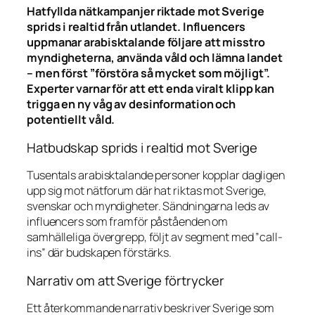
Hatfyllda nätkampanjer riktade mot Sverige
sprids i realtid från utlandet. Influencers
uppmanar arabisktalande följare att misstro
myndigheterna, använda våld och lämna landet
– men först ”förstöra så mycket som möjligt”.
Experter varnar för att ett enda viralt klipp kan
trigga en ny våg av desinformation och
potentiellt våld.
Hatbudskap sprids i realtid mot Sverige
Tusentals arabisktalande personer kopplar dagligen
upp sig mot nätforum där hat riktas mot Sverige,
svenskar och myndigheter. Sändningarna leds av
influencers som framför påståenden om
samhälleliga övergrepp, följt av segment med ”call-
ins” där budskapen förstärks.
Narrativ om att Sverige förtrycker
Ett återkommande narrativ beskriver Sverige som