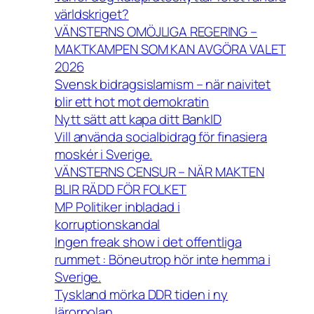
världskriget?
VÄNSTERNS OMÖJLIGA REGERING –
MAKTKAMPEN SOM KAN AVGÖRA VALET
2026
Svensk bidragsislamism – när naivitet
blir ett hot mot demokratin
Nytt sätt att kapa ditt BankID
Vill använda socialbidrag för finasiera
moskér i Sverige.
VÄNSTERNS CENSUR – NÄR MAKTEN
BLIR RÄDD FÖR FOLKET
MP Politiker inbladad i
korruptionskandal
Ingen freak show i det offentliga
rummet : Böneutrop hör inte hemma i
Sverige.
Tyskland mörka DDR tiden i ny
lärorpolan