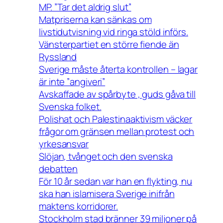
MP. ”Tar det aldrig slut”
Matpriserna kan sänkas om
livstidutvisning vid ringa stöld införs.
Vänsterpartiet en större fiende än
Ryssland
Sverige måste återta kontrollen – lagar
är inte ”angiveri”
Avskaffade av spårbyte , guds gåva till
Svenska folket.
Polishat och Palestinaaktivism väcker
frågor om gränsen mellan protest och
yrkesansvar
Slöjan, tvånget och den svenska
debatten
För 10 år sedan var han en flykting, nu
ska han islamisera Sverige inifrån
maktens korridorer.
Stockholm stad bränner 39 miljoner på