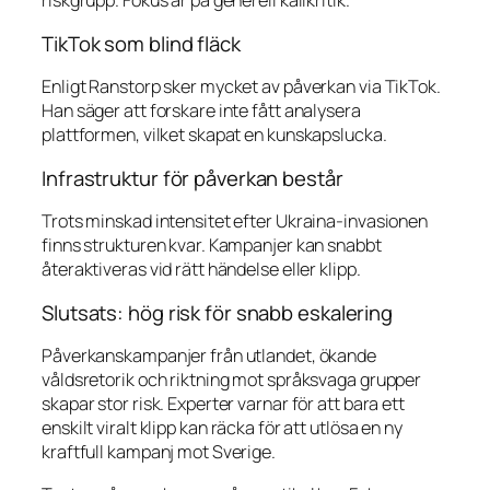
riskgrupp. Fokus är på generell källkritik.
TikTok som blind fläck
Enligt Ranstorp sker mycket av påverkan via TikTok.
Han säger att forskare inte fått analysera
plattformen, vilket skapat en kunskapslucka.
Infrastruktur för påverkan består
Trots minskad intensitet efter Ukraina-invasionen
finns strukturen kvar. Kampanjer kan snabbt
återaktiveras vid rätt händelse eller klipp.
Slutsats: hög risk för snabb eskalering
Påverkanskampanjer från utlandet, ökande
våldsretorik och riktning mot språksvaga grupper
skapar stor risk. Experter varnar för att bara ett
enskilt viralt klipp kan räcka för att utlösa en ny
kraftfull kampanj mot Sverige.