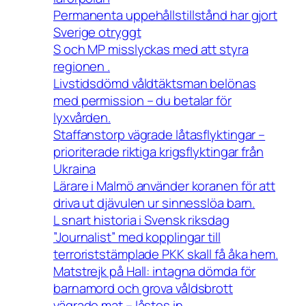
Permanenta uppehållstillstånd har gjort
Sverige otryggt
S och MP misslyckas med att styra
regionen .
Livstidsdömd våldtäktsman belönas
med permission – du betalar för
lyxvården.
Staffanstorp vägrade låtasflyktingar –
prioriterade riktiga krigsflyktingar från
Ukraina
Lärare i Malmö använder koranen för att
driva ut djävulen ur sinnesslöa barn.
L snart historia i Svensk riksdag
”Journalist” med kopplingar till
terroriststämplade PKK skall få åka hem.
Matstrejk på Hall: intagna dömda för
barnamord och grova våldsbrott
vägrade mat – låstes in