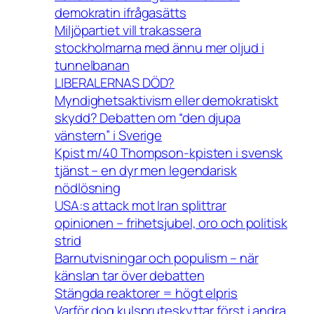
demokratin ifrågasätts
Miljöpartiet vill trakassera
stockholmarna med ännu mer oljud i
tunnelbanan
LIBERALERNAS DÖD?
Myndighetsaktivism eller demokratiskt
skydd? Debatten om “den djupa
vänstern” i Sverige
Kpist m/40 Thompson-kpisten i svensk
tjänst – en dyr men legendarisk
nödlösning
USA:s attack mot Iran splittrar
opinionen – frihetsjubel, oro och politisk
strid
Barnutvisningar och populism – när
känslan tar över debatten
Stängda reaktorer = högt elpris
Varför dog kulspruteskyttar först i andra