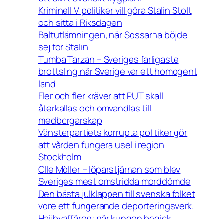
Kriminell V politiker vill göra Stalin Stolt
och sitta i Riksdagen
Baltutlämningen, när Sossarna böjde
sej för Stalin
Tumba Tarzan – Sveriges farligaste
brottsling när Sverige var ett homogent
land
Fler och fler kräver att PUT skall
återkallas och omvandlas till
medborgarskap
Vänsterpartiets korrupta politiker gör
att vården fungera usel i region
Stockholm
Olle Möller – löparstjärnan som blev
Sveriges mest omstridda morddömde
Den bästa julklappen till svenska folket
vore ett fungerande deporteringsverk.
Haijbyaffären: när kungen begick