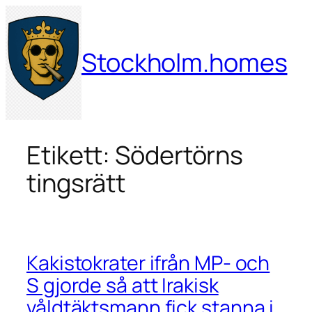
Hoppa
till
innehåll
Stockholm.homes
Etikett:
Södertörns
tingsrätt
Kakistokrater ifrån MP- och
S gjorde så att Irakisk
våldtäktsmann fick stanna i