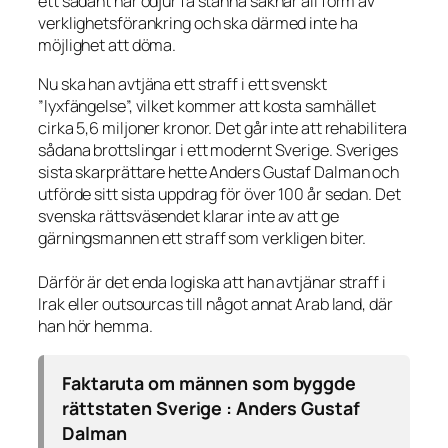
ett sådant här odjur få stanna saknar all form av
verklighetsförankring och ska därmed inte ha
möjlighet att döma.
Nu ska han avtjäna ett straff i ett svenskt
”lyxfängelse”, vilket kommer att kosta samhället
cirka 5,6 miljoner kronor. Det går inte att rehabilitera
sådana brottslingar i ett modernt Sverige. Sveriges
sista skarprättare hette Anders Gustaf Dalman och
utförde sitt sista uppdrag för över 100 år sedan. Det
svenska rättsväsendet klarar inte av att ge
gärningsmannen ett straff som verkligen biter.
Därför är det enda logiska att han avtjänar straff i
Irak eller outsourcas till något annat Arab land, där
han hör hemma.
Faktaruta om männen som byggde
rättstaten Sverige : Anders Gustaf
Dalman