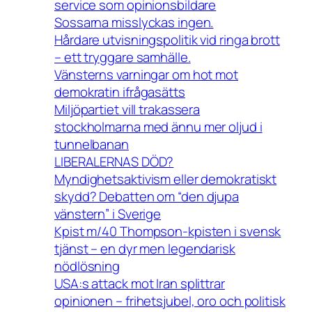
service som opinionsbildare
Sossarna misslyckas ingen.
Hårdare utvisningspolitik vid ringa brott
– ett tryggare samhälle.
Vänsterns varningar om hot mot
demokratin ifrågasätts
Miljöpartiet vill trakassera
stockholmarna med ännu mer oljud i
tunnelbanan
LIBERALERNAS DÖD?
Myndighetsaktivism eller demokratiskt
skydd? Debatten om “den djupa
vänstern” i Sverige
Kpist m/40 Thompson-kpisten i svensk
tjänst – en dyr men legendarisk
nödlösning
USA:s attack mot Iran splittrar
opinionen – frihetsjubel, oro och politisk