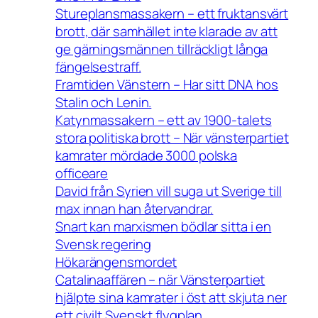
Stureplansmassakern – ett fruktansvärt
brott, där samhället inte klarade av att
ge gärningsmännen tillräckligt långa
fängelsestraff.
Framtiden Vänstern – Har sitt DNA hos
Stalin och Lenin.
Katynmassakern – ett av 1900-talets
stora politiska brott – När vänsterpartiet
kamrater mördade 3000 polska
officeare
David från Syrien vill suga ut Sverige till
max innan han återvandrar.
Snart kan marxismen bödlar sitta i en
Svensk regering
Hökarängensmordet
Catalinaaffären – när Vänsterpartiet
hjälpte sina kamrater i öst att skjuta ner
ett civilt Svenskt flygplan.