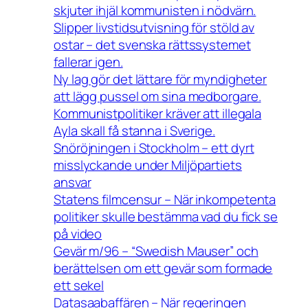
skjuter ihjäl kommunisten i nödvärn.
Slipper livstidsutvisning för stöld av
ostar – det svenska rättssystemet
fallerar igen.
Ny lag gör det lättare för myndigheter
att lägg pussel om sina medborgare.
Kommunistpolitiker kräver att illegala
Ayla skall få stanna i Sverige.
Snöröjningen i Stockholm – ett dyrt
misslyckande under Miljöpartiets
ansvar
Statens filmcensur – När inkompetenta
politiker skulle bestämma vad du fick se
på video
Gevär m/96 – “Swedish Mauser” och
berättelsen om ett gevär som formade
ett sekel
Datasaabaffären – När regeringen