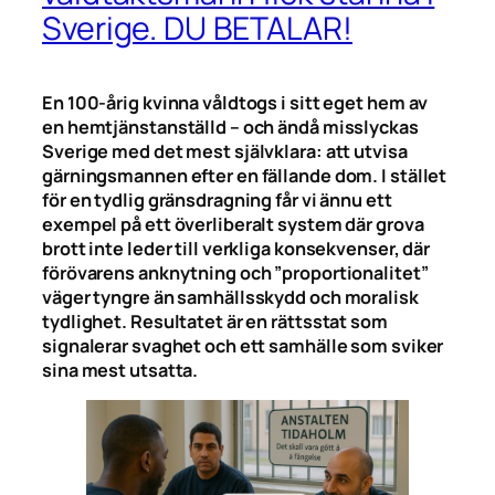
Sverige. DU BETALAR!
En 100-årig kvinna våldtogs i sitt eget hem av
en hemtjänstanställd – och ändå misslyckas
Sverige med det mest självklara: att utvisa
gärningsmannen efter en fällande dom. I stället
för en tydlig gränsdragning får vi ännu ett
exempel på ett överliberalt system där grova
brott inte leder till verkliga konsekvenser, där
förövarens anknytning och ”proportionalitet”
väger tyngre än samhällsskydd och moralisk
tydlighet. Resultatet är en rättsstat som
signalerar svaghet och ett samhälle som sviker
sina mest utsatta.