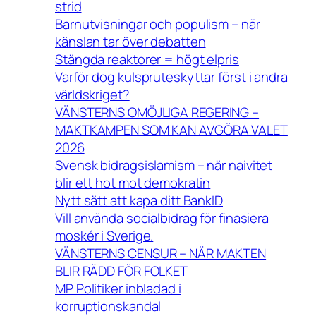
strid
Barnutvisningar och populism – när
känslan tar över debatten
Stängda reaktorer = högt elpris
Varför dog kulspruteskyttar först i andra
världskriget?
VÄNSTERNS OMÖJLIGA REGERING –
MAKTKAMPEN SOM KAN AVGÖRA VALET
2026
Svensk bidragsislamism – när naivitet
blir ett hot mot demokratin
Nytt sätt att kapa ditt BankID
Vill använda socialbidrag för finasiera
moskér i Sverige.
VÄNSTERNS CENSUR – NÄR MAKTEN
BLIR RÄDD FÖR FOLKET
MP Politiker inbladad i
korruptionskandal