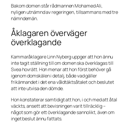
Bakom domen står rådmannen Mohamed Ali,
nyligen utnämnd av regeringen, tillsammans med tre
nämndemän.
Åklagaren överväger
överklagande
Kammaråklagare Linn Nyberg uppger att hon ännu
inte tagit ställning till om domen ska överklagas till
Svea hovrätt. Hon menar att hon först behöver gå
igenom domskälen i detalj, både vad gäller
frikännandet i det ena våldtäktsåtalet och beslutet
att inte utvisa den dömde.
Hon konstaterar samtidigt att hon, i och med att åtal
väckts, ansett att bevisningen varit tillräcklig –
något som gör ett överklagande sannolikt, även om
inget beslut ännu fattats.