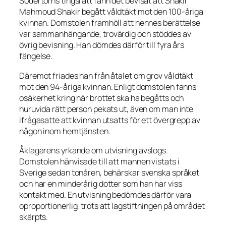
Södertörns tingsrätt fann det bevisat att Shakir
Mahmoud Shakir begått våldtäkt mot den 100-åriga
kvinnan. Domstolen framhöll att hennes berättelse
var sammanhängande, trovärdig och stöddes av
övrig bevisning. Han dömdes därför till fyra års
fängelse.
Däremot friades han från åtalet om grov våldtäkt
mot den 94-åriga kvinnan. Enligt domstolen fanns
osäkerhet kring när brottet ska ha begåtts och
huruvida rätt person pekats ut, även om man inte
ifrågasatte att kvinnan utsatts för ett övergrepp av
någon inom hemtjänsten.
Åklagarens yrkande om utvisning avslogs.
Domstolen hänvisade till att mannen vistats i
Sverige sedan tonåren, behärskar svenska språket
och har en minderårig dotter som han har viss
kontakt med. En utvisning bedömdes därför vara
oproportionerlig, trots att lagstiftningen på området
skärpts.