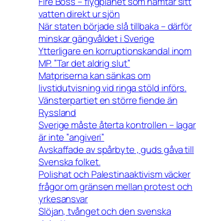
Fire Boss – flygplanet som hämtar sitt
vatten direkt ur sjön
När staten började slå tillbaka – därför
minskar gängvåldet i Sverige
Ytterligare en korruptionskandal inom
MP. ”Tar det aldrig slut”
Matpriserna kan sänkas om
livstidutvisning vid ringa stöld införs.
Vänsterpartiet en större fiende än
Ryssland
Sverige måste återta kontrollen – lagar
är inte ”angiveri”
Avskaffade av spårbyte , guds gåva till
Svenska folket.
Polishat och Palestinaaktivism väcker
frågor om gränsen mellan protest och
yrkesansvar
Slöjan, tvånget och den svenska