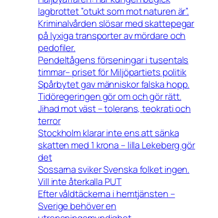
lagbrottet ”otukt som mot naturen är”.
Kriminalvården slösar med skattepegar
på lyxiga transporter av mördare och
pedofiler.
Pendeltågens förseningar i tusentals
timmar– priset för Miljöpartiets politik
Spårbytet gav människor falska hopp.
Tidöregeringen gör om och gör rätt.
Jihad mot väst – tolerans, teokrati och
terror
Stockholm klarar inte ens att sänka
skatten med 1 krona – lilla Lekeberg gör
det
Sossarna sviker Svenska folket ingen.
Vill inte återkalla PUT
Efter våldtäckerna i hemtjänsten –
Sverige behöver en
utrensningsmyndighet