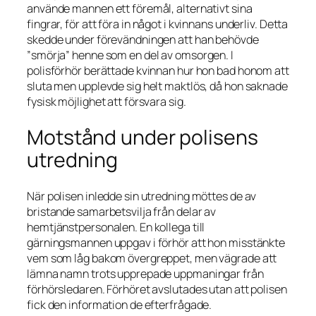
använde mannen ett föremål, alternativt sina
fingrar, för att föra in något i kvinnans underliv. Detta
skedde under förevändningen att han behövde
”smörja” henne som en del av omsorgen. I
polisförhör berättade kvinnan hur hon bad honom att
sluta men upplevde sig helt maktlös, då hon saknade
fysisk möjlighet att försvara sig.
Motstånd under polisens
utredning
När polisen inledde sin utredning möttes de av
bristande samarbetsvilja från delar av
hemtjänstpersonalen. En kollega till
gärningsmannen uppgav i förhör att hon misstänkte
vem som låg bakom övergreppet, men vägrade att
lämna namn trots upprepade uppmaningar från
förhörsledaren. Förhöret avslutades utan att polisen
fick den information de efterfrågade.