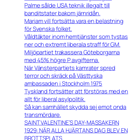
Palme sålde USA teknik illegalt till
banditstater bakom järnridån.
Mariam vill fortsätta vara en belastning
för Svenska folket.
Våldtäkter inom hemtjänster som tystas
ner och extremt liberala straff för GM.
Miljöpartiet trakassera Göteborgarna
med 45% högre P avgifterna.
När Vänsterpartiets kamrater spred
terror och skräck på Västtyska
ambassaden i Stockholm 1975
Tyskland fortsätter att förstöras med en
allt för liberal asylpolitik.
Så kan samhället skydda sej emot onda
transmördare.
SAINT VALENTINE’S DAY-MASSAKERN
1929: NÄR ALLA HJÄRTANS DAG BLEV EN
BROTTSPLATS