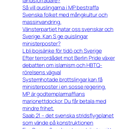
landsförrädare?
Så vill quslingarna i MP bestraffa
Svenska folket med mångkultur och
massinvandring.
Vänsterpartiet hatar oss svenskar och
Sverige. Kan S ge quislingar
ministerposter?
L bli bojsänke för tidö och Sverige
Efter terrordådet mot Berlin Pride växer
debatten om islamism och HBTQ-
rörelsens vägval
Systemhotade brottslingar kan få
ministerposter i en sosse regering.
MP är godtemplarmaffians
marionettdockor. Du får betala med
mindre frihet.
Saab 21 – det svenska stridsflygplanet
som vände på konstruktionen