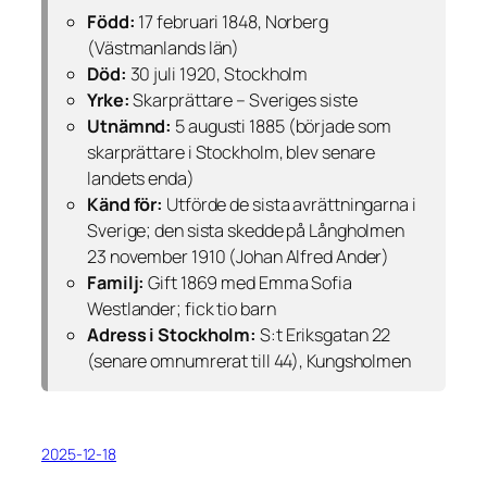
Född:
17 februari 1848, Norberg
(Västmanlands län)
Död:
30 juli 1920, Stockholm
Yrke:
Skarprättare – Sveriges siste
Utnämnd:
5 augusti 1885 (började som
skarprättare i Stockholm, blev senare
landets enda)
Känd för:
Utförde de sista avrättningarna i
Sverige; den sista skedde på Långholmen
23 november 1910 (Johan Alfred Ander)
Familj:
Gift 1869 med Emma Sofia
Westlander; fick tio barn
Adress i Stockholm:
S:t Eriksgatan 22
(senare omnumrerat till 44), Kungsholmen
2025-12-18