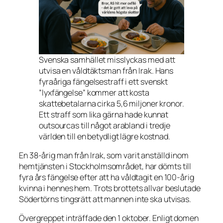
Svenska samhället misslyckas med att
utvisa en våldtäktsman från Irak. Hans
fyraåriga fängelsestraff i ett svenskt
”lyxfängelse” kommer att kosta
skattebetalarna cirka 5,6 miljoner kronor.
Ett straff som lika gärna hade kunnat
outsourcas till något arabland i tredje
världen till en betydligt lägre kostnad.
En 38-årig man från Irak, som varit anställd inom
hemtjänsten i Stockholmsområdet, har dömts till
fyra års fängelse efter att ha våldtagit en 100-årig
kvinna i hennes hem. Trots brottets allvar beslutade
Södertörns tingsrätt att mannen inte ska utvisas.
Övergreppet inträffade den 1 oktober. Enligt domen