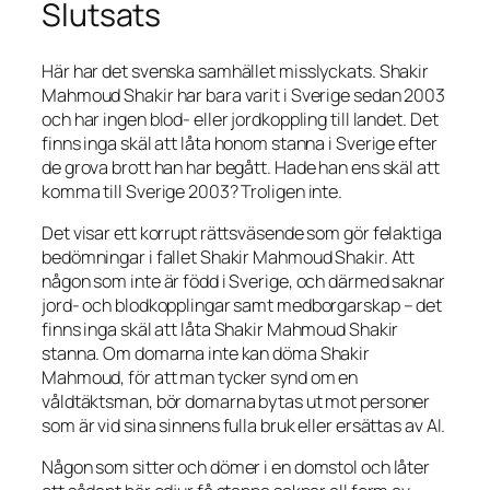
Slutsats
Här har det svenska samhället misslyckats. Shakir
Mahmoud Shakir har bara varit i Sverige sedan 2003
och har ingen blod- eller jordkoppling till landet. Det
finns inga skäl att låta honom stanna i Sverige efter
de grova brott han har begått. Hade han ens skäl att
komma till Sverige 2003? Troligen inte.
Det visar ett korrupt rättsväsende som gör felaktiga
bedömningar i fallet Shakir Mahmoud Shakir. Att
någon som inte är född i Sverige, och därmed saknar
jord- och blodkopplingar samt medborgarskap – det
finns inga skäl att låta Shakir Mahmoud Shakir
stanna. Om domarna inte kan döma Shakir
Mahmoud, för att man tycker synd om en
våldtäktsman, bör domarna bytas ut mot personer
som är vid sina sinnens fulla bruk eller ersättas av AI.
Någon som sitter och dömer i en domstol och låter