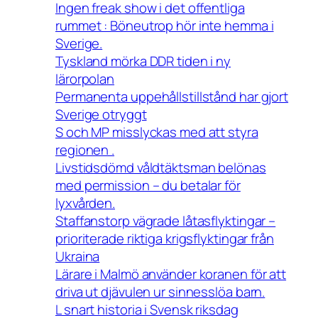
Ingen freak show i det offentliga
rummet : Böneutrop hör inte hemma i
Sverige.
Tyskland mörka DDR tiden i ny
lärorpolan
Permanenta uppehållstillstånd har gjort
Sverige otryggt
S och MP misslyckas med att styra
regionen .
Livstidsdömd våldtäktsman belönas
med permission – du betalar för
lyxvården.
Staffanstorp vägrade låtasflyktingar –
prioriterade riktiga krigsflyktingar från
Ukraina
Lärare i Malmö använder koranen för att
driva ut djävulen ur sinnesslöa barn.
L snart historia i Svensk riksdag