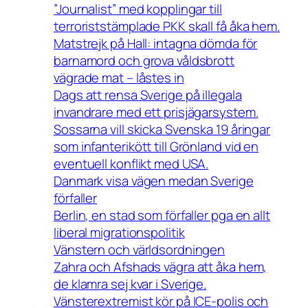
”Journalist” med kopplingar till
terroriststämplade PKK skall få åka hem.
Matstrejk på Hall: intagna dömda för
barnamord och grova våldsbrott
vägrade mat – låstes in
Dags att rensa Sverige på illegala
invandrare med ett prisjägarsystem.
Sossarna vill skicka Svenska 19 åringar
som infanterikött till Grönland vid en
eventuell konflikt med USA.
Danmark visa vägen medan Sverige
förfaller
Berlin, en stad som förfaller pga en allt
liberal migrationspolitik
Vänstern och världsordningen
Zahra och Afshads vägra att åka hem,
de klamra sej kvar i Sverige.
Vänsterextremist kör på ICE-polis och