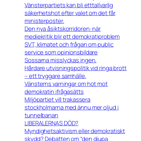
Vänsterpartiets kan bli etttallvarlig
säkerhetshot efter valet om det får
ministerposter.
Den nya åsiktskorridoren: när
mediekritik blir ett demokratiproblem
SVT, klimatet och frågan om public
service som opinionsbildare
Sossarna misslyckas ingen.
Hårdare utvisningspolitik vid ringa brott
– ett tryggare samhälle.
Vänsterns varningar om hot mot
demokratin ifrågasätts
Miljöpartiet vill trakassera
stockholmarna med ännu mer oljud i
tunnelbanan
LIBERALERNAS DÖD?
Myndighetsaktivism eller demokratiskt
skydd? Debatten om “den djupa