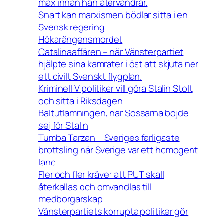
max innan han återvandrar.
Snart kan marxismen bödlar sitta i en
Svensk regering
Hökarängensmordet
Catalinaaffären – när Vänsterpartiet
hjälpte sina kamrater i öst att skjuta ner
ett civilt Svenskt flygplan.
Kriminell V politiker vill göra Stalin Stolt
och sitta i Riksdagen
Baltutlämningen, när Sossarna böjde
sej för Stalin
Tumba Tarzan – Sveriges farligaste
brottsling när Sverige var ett homogent
land
Fler och fler kräver att PUT skall
återkallas och omvandlas till
medborgarskap
Vänsterpartiets korrupta politiker gör