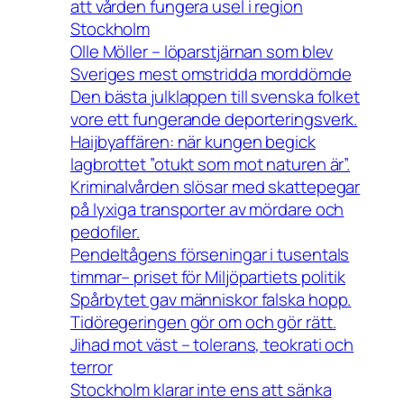
att vården fungera usel i region
Stockholm
Olle Möller – löparstjärnan som blev
Sveriges mest omstridda morddömde
Den bästa julklappen till svenska folket
vore ett fungerande deporteringsverk.
Haijbyaffären: när kungen begick
lagbrottet ”otukt som mot naturen är”.
Kriminalvården slösar med skattepegar
på lyxiga transporter av mördare och
pedofiler.
Pendeltågens förseningar i tusentals
timmar– priset för Miljöpartiets politik
Spårbytet gav människor falska hopp.
Tidöregeringen gör om och gör rätt.
Jihad mot väst – tolerans, teokrati och
terror
Stockholm klarar inte ens att sänka