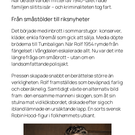
När de återvände i mitten av 1940-talet hade
familjen slitits isär – och kriminaliteten tog fart.
Från småstölder till riksnyheter
Det började med inbrott i sommarstugor: konserver,
kläder, enkla föremål som gick att sälja. Media döpte
bröderna till
Tumbaligan
. När Rolf 1954 rymde från
fängelset i Vångdalen eskalerade allt. Nu var det inte
längre fråga om småbrott – utan om en
landsomfattande polisjakt.
Pressen skapade snabbt en berättelse större än
verkligheten. Rolf framställdes som beväpnad, farlig
och oberäknelig. Samtidigt växte en alternativ bild
fram: den ensamme mannen i skogen, som åt sin
stulna mat vid köksbordet, diskade efter sig och
ibland lämnade en ursäktande lapp. En sorts svensk
Robin Hood-figur i folkhemmets utkant.