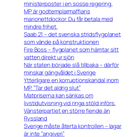
ministerposter i en sosse regering.
MP är godtemplarmaffians
marionettdockor. Du får betala med
mindre frihet.
Saab 21 – det svenska stridsflygplanet
som vände på konstruktionen
Fire Boss – flygplanet som hämtar sitt
vatten direkt ur sjön
När staten började slå tillbaka – därför
minskar gängvåldet i Sverige
Ytterligare en korruptionskandal inom
MP. ”Tar det aldrig slut”
Matpriserna kan sänkas om
livstidutvisning vid ringa stöld införs.
Vänsterpartiet en större fiende än
Ryssland
Sverige måste återta kontrollen – lagar
är inte ”angiveri”