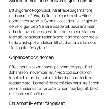
Skottlossning och sensationsjournalistik
Ett avgörande ögonblick inträffade dagarna före
midsommar 1954, då Rolf och hans hustru Alice
upptäcktes av polis. Skott avlossades – eller gjorde
de verkligen det? Senare visade tekniska analyser
att delar av polisens berättelse inte kunde stämma.
Men då var skadan redan skedd: tidningar och radio
hade blåst upp händelsen till ett drama om landets
“farligaste förbrytare”.
Gripandet och domen
Efter mer än sex månader på rymmen greps Rolf
Johansson i november 1954 vid Stocksundsbron,
lugnt och utan dramatik. I fickan bar han dock en
laddad pistol. Domen året därpå blev hård: tre år och
sex månaders straffarbete för sammanlagt 95 brott,
de flesta småstölder.
Ett annat liv efter fängelset