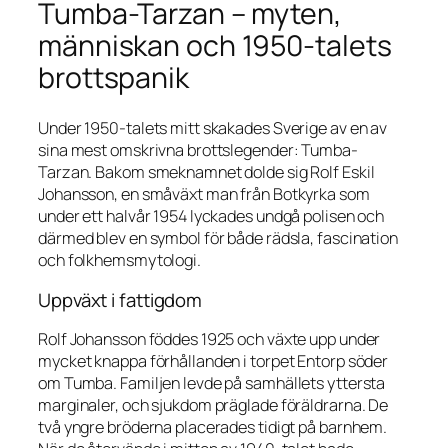
Tumba-Tarzan – myten,
människan och 1950-talets
brottspanik
Under 1950-talets mitt skakades Sverige av en av
sina mest omskrivna brottslegender: Tumba-
Tarzan. Bakom smeknamnet dolde sig Rolf Eskil
Johansson, en småväxt man från Botkyrka som
under ett halvår 1954 lyckades undgå polisen och
därmed blev en symbol för både rädsla, fascination
och folkhemsmytologi.
Uppväxt i fattigdom
Rolf Johansson föddes 1925 och växte upp under
mycket knappa förhållanden i torpet Entorp söder
om Tumba. Familjen levde på samhällets yttersta
marginaler, och sjukdom präglade föräldrarna. De
två yngre bröderna placerades tidigt på barnhem.