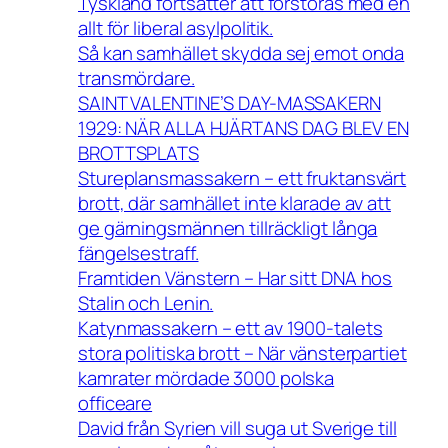
Tyskland fortsätter att förstöras med en
allt för liberal asylpolitik.
Så kan samhället skydda sej emot onda
transmördare.
SAINT VALENTINE’S DAY-MASSAKERN
1929: NÄR ALLA HJÄRTANS DAG BLEV EN
BROTTSPLATS
Stureplansmassakern – ett fruktansvärt
brott, där samhället inte klarade av att
ge gärningsmännen tillräckligt långa
fängelsestraff.
Framtiden Vänstern – Har sitt DNA hos
Stalin och Lenin.
Katynmassakern – ett av 1900-talets
stora politiska brott – När vänsterpartiet
kamrater mördade 3000 polska
officeare
David från Syrien vill suga ut Sverige till