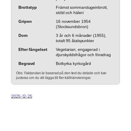
Brottstyp
Främst sommarstugeinbrott,
stöld och häleri
Gripen
16 november 1954
(Stocksundsbron)
Dom
3 år och 6 månader (1955),
totalt 95 åtalspunkter
Efter fängelset
Vegetarian; engagerad i
djurskyddsfrågor och föredrag
Begravd
Botkyrka kyrkogård
Obs: Faktarutan är baserad på den text du delade och kan
justeras om du vill lägga till fler källhänvisningar.
2025-12-25