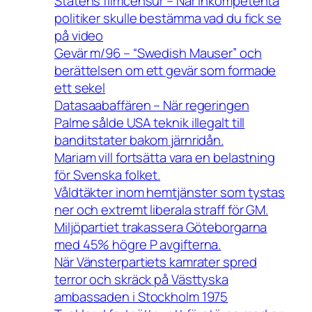
Statens filmcensur – När inkompetenta
politiker skulle bestämma vad du fick se
på video
Gevär m/96 – “Swedish Mauser” och
berättelsen om ett gevär som formade
ett sekel
Datasaabaffären – När regeringen
Palme sålde USA teknik illegalt till
banditstater bakom järnridån.
Mariam vill fortsätta vara en belastning
för Svenska folket.
Våldtäkter inom hemtjänster som tystas
ner och extremt liberala straff för GM.
Miljöpartiet trakassera Göteborgarna
med 45% högre P avgifterna.
När Vänsterpartiets kamrater spred
terror och skräck på Västtyska
ambassaden i Stockholm 1975