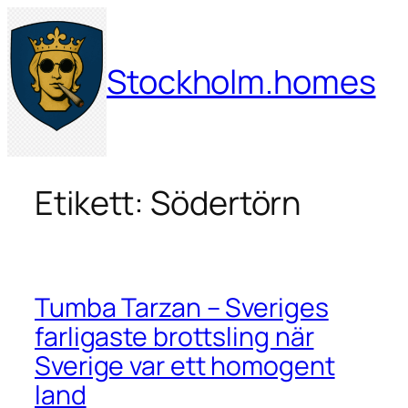
Hoppa
till
innehåll
Stockholm.homes
Etikett:
Södertörn
Tumba Tarzan – Sveriges
farligaste brottsling när
Sverige var ett homogent
land