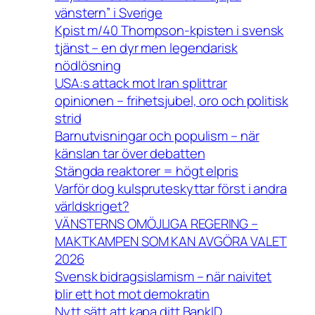
vänstern” i Sverige
Kpist m/40 Thompson-kpisten i svensk
tjänst – en dyr men legendarisk
nödlösning
USA:s attack mot Iran splittrar
opinionen – frihetsjubel, oro och politisk
strid
Barnutvisningar och populism – när
känslan tar över debatten
Stängda reaktorer = högt elpris
Varför dog kulspruteskyttar först i andra
världskriget?
VÄNSTERNS OMÖJLIGA REGERING –
MAKTKAMPEN SOM KAN AVGÖRA VALET
2026
Svensk bidragsislamism – när naivitet
blir ett hot mot demokratin
Nytt sätt att kapa ditt BankID