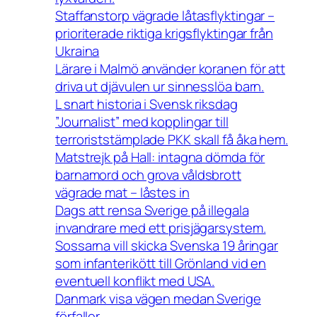
Staffanstorp vägrade låtasflyktingar –
prioriterade riktiga krigsflyktingar från
Ukraina
Lärare i Malmö använder koranen för att
driva ut djävulen ur sinnesslöa barn.
L snart historia i Svensk riksdag
”Journalist” med kopplingar till
terroriststämplade PKK skall få åka hem.
Matstrejk på Hall: intagna dömda för
barnamord och grova våldsbrott
vägrade mat – låstes in
Dags att rensa Sverige på illegala
invandrare med ett prisjägarsystem.
Sossarna vill skicka Svenska 19 åringar
som infanterikött till Grönland vid en
eventuell konflikt med USA.
Danmark visa vägen medan Sverige
förfaller