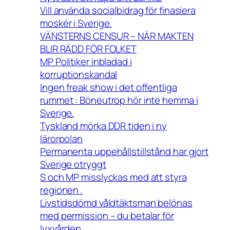
Vill använda socialbidrag för finasiera
moskér i Sverige.
VÄNSTERNS CENSUR – NÄR MAKTEN
BLIR RÄDD FÖR FOLKET
MP Politiker inbladad i
korruptionskandal
Ingen freak show i det offentliga
rummet : Böneutrop hör inte hemma i
Sverige.
Tyskland mörka DDR tiden i ny
lärorpolan
Permanenta uppehållstillstånd har gjort
Sverige otryggt
S och MP misslyckas med att styra
regionen .
Livstidsdömd våldtäktsman belönas
med permission – du betalar för
lyxvården.