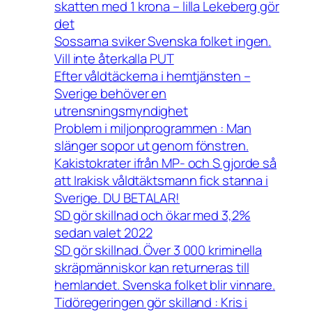
skatten med 1 krona – lilla Lekeberg gör
det
Sossarna sviker Svenska folket ingen.
Vill inte återkalla PUT
Efter våldtäckerna i hemtjänsten –
Sverige behöver en
utrensningsmyndighet
Problem i miljonprogrammen : Man
slänger sopor ut genom fönstren.
Kakistokrater ifrån MP- och S gjorde så
att Irakisk våldtäktsmann fick stanna i
Sverige. DU BETALAR!
SD gör skillnad och ökar med 3,2%
sedan valet 2022
SD gör skillnad. Över 3 000 kriminella
skräpmänniskor kan returneras till
hemlandet. Svenska folket blir vinnare.
Tidöregeringen gör skilland : Kris i