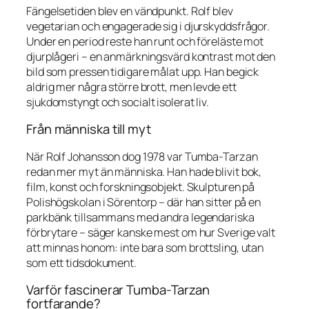
Fängelsetiden blev en vändpunkt. Rolf blev
vegetarian och engagerade sig i djurskyddsfrågor.
Under en period reste han runt och föreläste mot
djurplågeri – en anmärkningsvärd kontrast mot den
bild som pressen tidigare målat upp. Han begick
aldrig mer några större brott, men levde ett
sjukdomstyngt och socialt isolerat liv.
Från människa till myt
När Rolf Johansson dog 1978 var Tumba-Tarzan
redan mer myt än människa. Han hade blivit bok,
film, konst och forskningsobjekt. Skulpturen på
Polishögskolan i Sörentorp – där han sitter på en
parkbänk tillsammans med andra legendariska
förbrytare – säger kanske mest om hur Sverige valt
att minnas honom: inte bara som brottsling, utan
som ett tidsdokument.
Varför fascinerar Tumba-Tarzan
fortfarande?