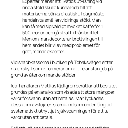
Experter menar att livstids utvisning vid
ringa stöld skulle kunna leda till att
matpriserna sänks drastiskt. I dag måste
handeln ta smällen vid ringa stöld. Man
kan få med sig väldigt mycket kaffe för 1
500 kronor och gå straffri från brottet.
Men om man deporterar brottslingen till
hemlandet blir vi av med problemet för
gott, menar experter.
Vid snabbkassorna i butiken på Tobaksvägen sitter
nu en skylt som informerar om att de är stängda på
grund av återkommande stölder.
Ica-handlaren Mattias Kjellgren berättar att beslutet
grundas på en analys som visade att stora mängder
varor försvann utan att betalas. Man lyckades
dessutom avslöja en stamkund som under lång tid
systematiskt utnyttjat självscanningen för att ta
varor utan att betala.