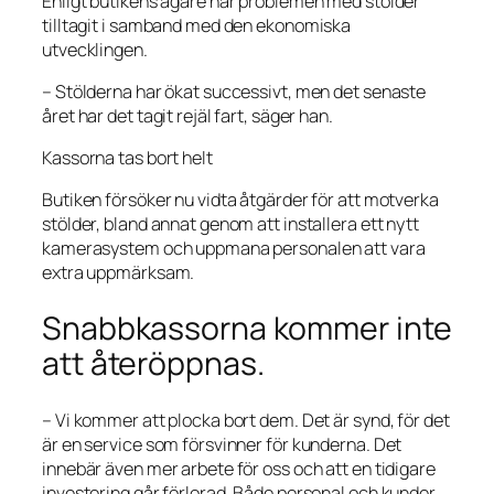
Enligt butikens ägare har problemen med stölder
tilltagit i samband med den ekonomiska
utvecklingen.
– Stölderna har ökat successivt, men det senaste
året har det tagit rejäl fart, säger han.
Kassorna tas bort helt
Butiken försöker nu vidta åtgärder för att motverka
stölder, bland annat genom att installera ett nytt
kamerasystem och uppmana personalen att vara
extra uppmärksam.
Snabbkassorna kommer inte
att återöppnas.
– Vi kommer att plocka bort dem. Det är synd, för det
är en service som försvinner för kunderna. Det
innebär även mer arbete för oss och att en tidigare
investering går förlorad. Både personal och kunder