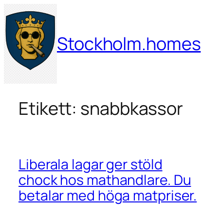
Hoppa
till
innehåll
Stockholm.homes
Etikett:
snabbkassor
Liberala lagar ger stöld
chock hos mathandlare. Du
betalar med höga matpriser.