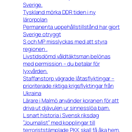
Sverige.
Tyskland mörka DDR tiden i ny
lärorpolan
Permanenta uppehållstillstånd har gjort
Sverige otryggt
S och MP misslyckas med att styra
regionen .
Livstidsdömd våldtäktsman belönas
med permission – du betalar för
lyxvården.
Staffanstorp vägrade låtasflyktingar –
prioriterade riktiga krigsflyktingar från
Ukraina
Lärare i Malmö använder koranen för att
driva ut djävulen ur sinnesslöa barn.
L snart historia i Svensk riksdag
”Journalist” med kopplingar till
terroriststämplade PKK skall få åka hem.