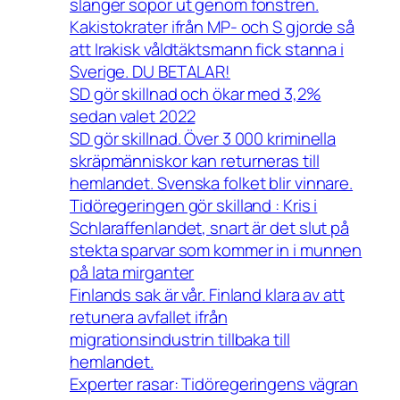
slänger sopor ut genom fönstren.
Kakistokrater ifrån MP- och S gjorde så
att Irakisk våldtäktsmann fick stanna i
Sverige. DU BETALAR!
SD gör skillnad och ökar med 3,2%
sedan valet 2022
SD gör skillnad. Över 3 000 kriminella
skräpmänniskor kan returneras till
hemlandet. Svenska folket blir vinnare.
Tidöregeringen gör skilland : Kris i
Schlaraffenlandet, snart är det slut på
stekta sparvar som kommer in i munnen
på lata mirganter
Finlands sak är vår. Finland klara av att
retunera avfallet ifrån
migrationsindustrin tillbaka till
hemlandet.
Experter rasar: Tidöregeringens vägran