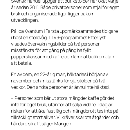
Svensk Handel uppger att butikstölder har ökat varje
år sedan 2011. Både privatpersoner som stjäl för eget
bruk och organiserade ligor ligger bakom
utvecklingen.
På Ica Kvantum i Farsta uppmärksammades tidigare
i höst en stöldvåg. I TV3-programmet Efterlyst
visades övervakningsbilder på två personer
misstänkta för att gång på gång ha fyllt
papperskassar med kaffe och lämnat butiken utan
att betala.
En av dem, en 22-årig man, häktades i början av
november och misstänks för sju stölder på två
veckor. Den andra personen är ännu inte häktad.
– Personer som bär ut stora mängder kaffe gör det
inte för eget bruk, utan för att sälja vidare. I dag är
risken för att åka fast låg och mängdbrott tas inte på
tillräckligt stort allvar. Vi kräver skärpta åtgärder och
hårdare straff, säger Mangen.