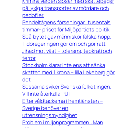
Kriminalvården slösar med skattepegar
på lyxiga transporter av mördare och
pedofiler.
Pendeltågens förseningar i tusentals
timmar– priset för Miljöpartiets politik
Spårbytet gav människor falska hopp.
Tidöregeringen gör om och gör rätt.
Jihad mot väst – tolerans, teokrati och
terror
Stockholm klarar inte ens att sänka
skatten med 1 krona – lilla Lekeberg gör
det
Sossarna sviker Svenska folket ingen.
Vill inte återkalla PUT
Efter våldtäckerna i hemtjänsten –
Sverige behöver en
utrensningsmyndighet
Problem i miljonprogrammen : Man