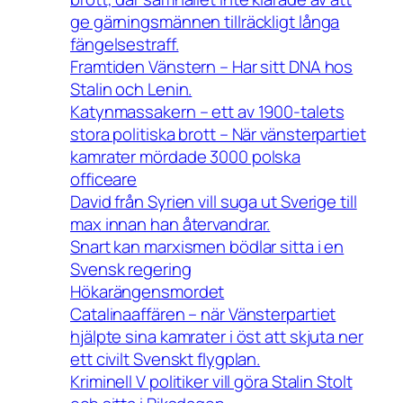
ge gärningsmännen tillräckligt långa
fängelsestraff.
Framtiden Vänstern – Har sitt DNA hos
Stalin och Lenin.
Katynmassakern – ett av 1900-talets
stora politiska brott – När vänsterpartiet
kamrater mördade 3000 polska
officeare
David från Syrien vill suga ut Sverige till
max innan han återvandrar.
Snart kan marxismen bödlar sitta i en
Svensk regering
Hökarängensmordet
Catalinaaffären – när Vänsterpartiet
hjälpte sina kamrater i öst att skjuta ner
ett civilt Svenskt flygplan.
Kriminell V politiker vill göra Stalin Stolt