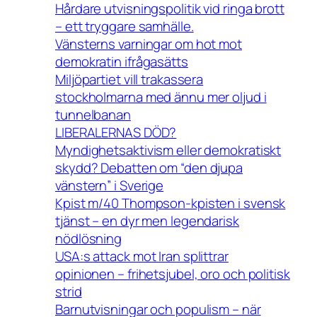
Hårdare utvisningspolitik vid ringa brott
– ett tryggare samhälle.
Vänsterns varningar om hot mot
demokratin ifrågasätts
Miljöpartiet vill trakassera
stockholmarna med ännu mer oljud i
tunnelbanan
LIBERALERNAS DÖD?
Myndighetsaktivism eller demokratiskt
skydd? Debatten om “den djupa
vänstern” i Sverige
Kpist m/40 Thompson-kpisten i svensk
tjänst – en dyr men legendarisk
nödlösning
USA:s attack mot Iran splittrar
opinionen – frihetsjubel, oro och politisk
strid
Barnutvisningar och populism – när