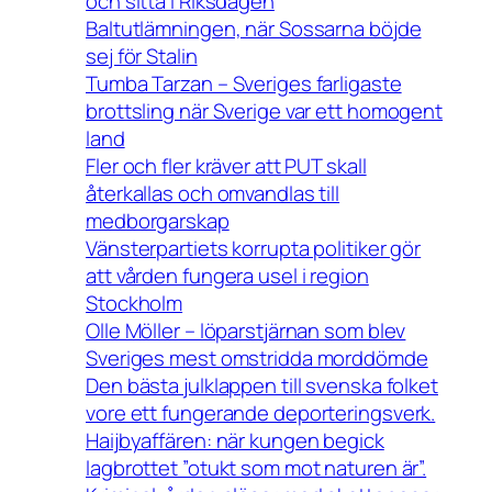
och sitta i Riksdagen
Baltutlämningen, när Sossarna böjde
sej för Stalin
Tumba Tarzan – Sveriges farligaste
brottsling när Sverige var ett homogent
land
Fler och fler kräver att PUT skall
återkallas och omvandlas till
medborgarskap
Vänsterpartiets korrupta politiker gör
att vården fungera usel i region
Stockholm
Olle Möller – löparstjärnan som blev
Sveriges mest omstridda morddömde
Den bästa julklappen till svenska folket
vore ett fungerande deporteringsverk.
Haijbyaffären: när kungen begick
lagbrottet ”otukt som mot naturen är”.