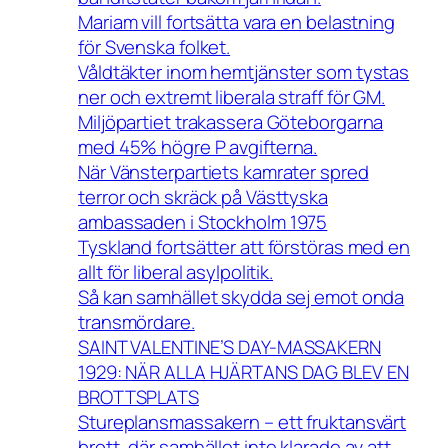
Mariam vill fortsätta vara en belastning
för Svenska folket.
Våldtäkter inom hemtjänster som tystas
ner och extremt liberala straff för GM.
Miljöpartiet trakassera Göteborgarna
med 45% högre P avgifterna.
När Vänsterpartiets kamrater spred
terror och skräck på Västtyska
ambassaden i Stockholm 1975
Tyskland fortsätter att förstöras med en
allt för liberal asylpolitik.
Så kan samhället skydda sej emot onda
transmördare.
SAINT VALENTINE’S DAY-MASSAKERN
1929: NÄR ALLA HJÄRTANS DAG BLEV EN
BROTTSPLATS
Stureplansmassakern – ett fruktansvärt
brott, där samhället inte klarade av att