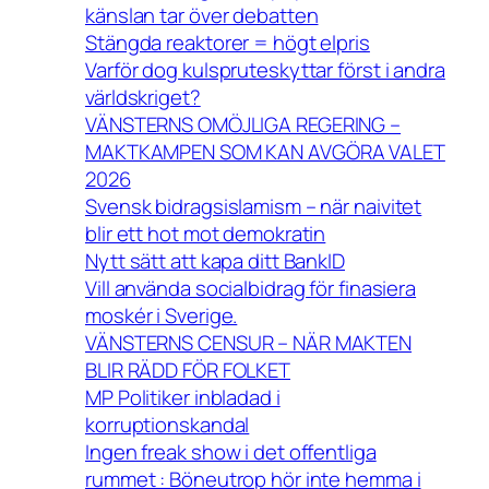
känslan tar över debatten
Stängda reaktorer = högt elpris
Varför dog kulspruteskyttar först i andra
världskriget?
VÄNSTERNS OMÖJLIGA REGERING –
MAKTKAMPEN SOM KAN AVGÖRA VALET
2026
Svensk bidragsislamism – när naivitet
blir ett hot mot demokratin
Nytt sätt att kapa ditt BankID
Vill använda socialbidrag för finasiera
moskér i Sverige.
VÄNSTERNS CENSUR – NÄR MAKTEN
BLIR RÄDD FÖR FOLKET
MP Politiker inbladad i
korruptionskandal
Ingen freak show i det offentliga
rummet : Böneutrop hör inte hemma i