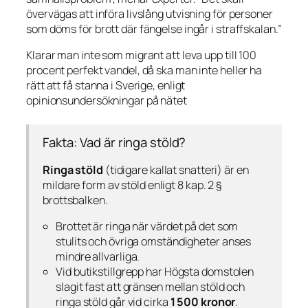
övervägas att införa livslång utvisning för personer
som döms för brott där fängelse ingår i straffskalan.”
Klarar man inte som migrant att leva upp till 100
procent perfekt vandel, då ska man inte heller ha
rätt att få stanna i Sverige, enligt
opinionsundersökningar på nätet
Fakta: Vad är ringa stöld?
Ringa stöld
(tidigare kallat snatteri) är en
mildare form av stöld enligt 8 kap. 2 §
brottsbalken.
Brottet är ringa när värdet på det som
stulits och övriga omständigheter anses
mindre allvarliga.
Vid butikstillgrepp har Högsta domstolen
slagit fast att gränsen mellan stöld och
ringa stöld går vid cirka
1 500 kronor
.