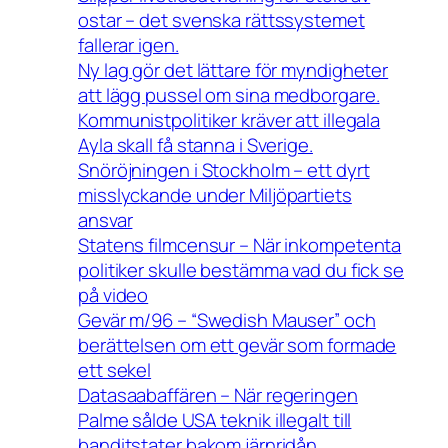
ostar – det svenska rättssystemet
fallerar igen.
Ny lag gör det lättare för myndigheter
att lägg pussel om sina medborgare.
Kommunistpolitiker kräver att illegala
Ayla skall få stanna i Sverige.
Snöröjningen i Stockholm – ett dyrt
misslyckande under Miljöpartiets
ansvar
Statens filmcensur – När inkompetenta
politiker skulle bestämma vad du fick se
på video
Gevär m/96 – “Swedish Mauser” och
berättelsen om ett gevär som formade
ett sekel
Datasaabaffären – När regeringen
Palme sålde USA teknik illegalt till
banditstater bakom järnridån.