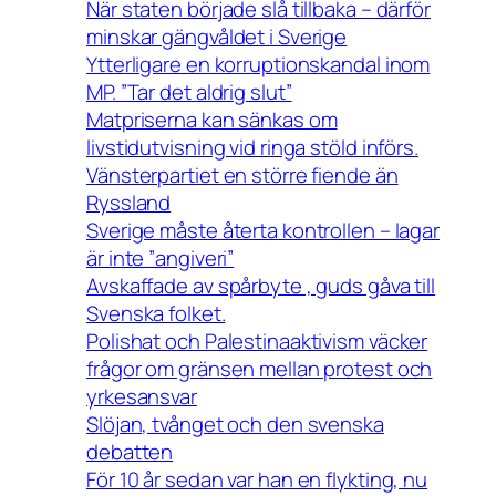
När staten började slå tillbaka – därför
minskar gängvåldet i Sverige
Ytterligare en korruptionskandal inom
MP. ”Tar det aldrig slut”
Matpriserna kan sänkas om
livstidutvisning vid ringa stöld införs.
Vänsterpartiet en större fiende än
Ryssland
Sverige måste återta kontrollen – lagar
är inte ”angiveri”
Avskaffade av spårbyte , guds gåva till
Svenska folket.
Polishat och Palestinaaktivism väcker
frågor om gränsen mellan protest och
yrkesansvar
Slöjan, tvånget och den svenska
debatten
För 10 år sedan var han en flykting, nu