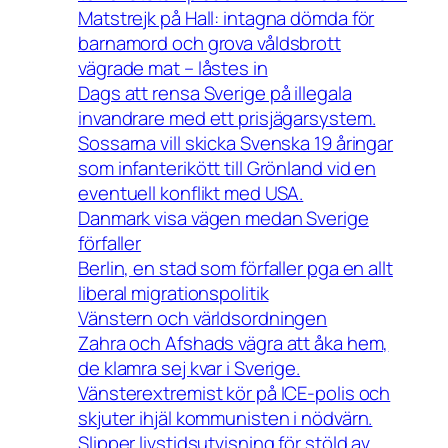
Matstrejk på Hall: intagna dömda för
barnamord och grova våldsbrott
vägrade mat – låstes in
Dags att rensa Sverige på illegala
invandrare med ett prisjägarsystem.
Sossarna vill skicka Svenska 19 åringar
som infanterikött till Grönland vid en
eventuell konflikt med USA.
Danmark visa vägen medan Sverige
förfaller
Berlin, en stad som förfaller pga en allt
liberal migrationspolitik
Vänstern och världsordningen
Zahra och Afshads vägra att åka hem,
de klamra sej kvar i Sverige.
Vänsterextremist kör på ICE-polis och
skjuter ihjäl kommunisten i nödvärn.
Slipper livstidsutvisning för stöld av