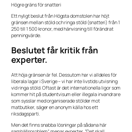
Högre gräns för snatteri
Ett nyligt beslut från Högsta domstolen har höjt
gränsen mellan stöld och ringa stöld (snatteri) från 1
250 till 1 500 kronor, med hänvisning till förändrat
penningvärde.
Beslutet får kritik från
experter.
Att höja gränsen är fel. Dessutom har vi alldeles för
liberala lagar i Sverige – vi har inte livstids utvisning
vid ringa stöld. Oftast är det internationella ligor som
kommer hit på studentvisum eller illegala invandrare
som sysslar med organiserade stölder mot
matbutiker, säger en anonym källa hos ett
riksdagsparti.
Men det finns snabba lösningar på sådana här
samhällsproblem”, menar experter. ”Det skall