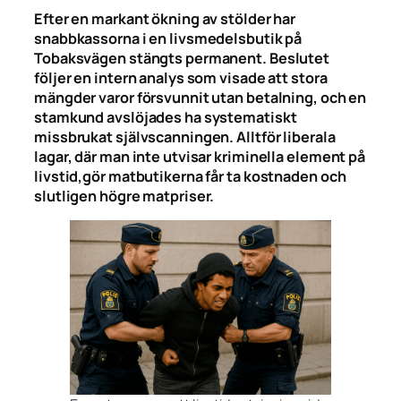
Efter en markant ökning av stölder har
snabbkassorna i en livsmedelsbutik på
Tobaksvägen stängts permanent. Beslutet
följer en intern analys som visade att stora
mängder varor försvunnit utan betalning, och en
stamkund avslöjades ha systematiskt
missbrukat självscanningen. Alltför liberala
lagar, där man inte utvisar kriminella element på
livstid,gör matbutikerna får ta kostnaden och
slutligen högre matpriser.