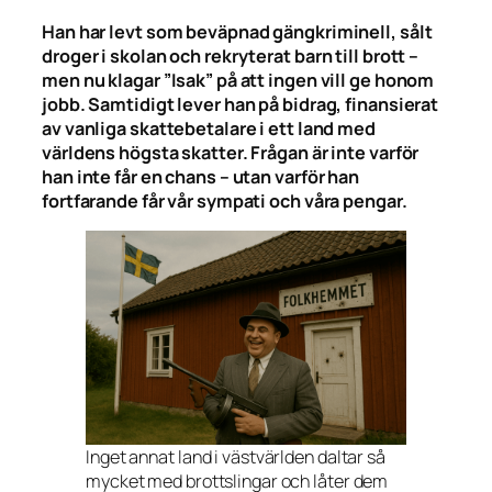
Han har levt som beväpnad gängkriminell, sålt
droger i skolan och rekryterat barn till brott –
men nu klagar ”Isak” på att ingen vill ge honom
jobb. Samtidigt lever han på bidrag, finansierat
av vanliga skattebetalare i ett land med
världens högsta skatter. Frågan är inte varför
han inte får en chans – utan varför han
fortfarande får vår sympati och våra pengar.
Inget annat land i västvärlden daltar så
mycket med brottslingar och låter dem