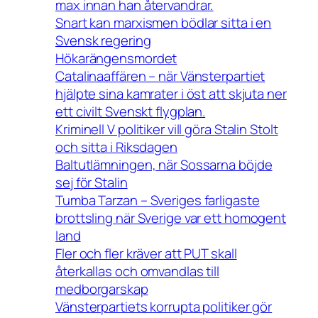
max innan han återvandrar.
Snart kan marxismen bödlar sitta i en
Svensk regering
Hökarängensmordet
Catalinaaffären – när Vänsterpartiet
hjälpte sina kamrater i öst att skjuta ner
ett civilt Svenskt flygplan.
Kriminell V politiker vill göra Stalin Stolt
och sitta i Riksdagen
Baltutlämningen, när Sossarna böjde
sej för Stalin
Tumba Tarzan – Sveriges farligaste
brottsling när Sverige var ett homogent
land
Fler och fler kräver att PUT skall
återkallas och omvandlas till
medborgarskap
Vänsterpartiets korrupta politiker gör