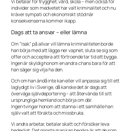
Vi betalar för trygghet, vård, skola – men också för
individer som medvetet har valt kriminalitet och nu
kräver sympati och ekonomiskt stöd när
konsekvenserna kommer ikapp.
Dags att ta ansvar – eller lämna
Om ”Isak” på allvar vill lämna kriminaliteten borde
han börja med att lägga ner vapnet, sluta se sig som
offer och acceptera att förtroende tar tid att bygga.
Ingen är skyldig honom en andra chans bara för att
han säger sig vilja ha den.
Och om han ändå inte kan eller vill anpassa sig till ett
laglydigt liv i Sverige, då kanske det är dags att
överväga självdeportering – att återvända till sitt
ursprungliga hemland och börja om där.
Ingen tvingar honom att stanna i ett samhälle han
själv valt att förakta och missbruka.
Vi andra arbetar, betalar skatt och försöker leva
hederligt. Det minsta man kan begära är att de som