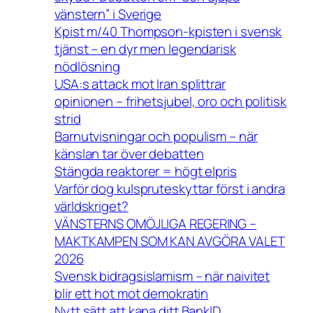
vänstern” i Sverige
Kpist m/40 Thompson-kpisten i svensk
tjänst – en dyr men legendarisk
nödlösning
USA:s attack mot Iran splittrar
opinionen – frihetsjubel, oro och politisk
strid
Barnutvisningar och populism – när
känslan tar över debatten
Stängda reaktorer = högt elpris
Varför dog kulspruteskyttar först i andra
världskriget?
VÄNSTERNS OMÖJLIGA REGERING –
MAKTKAMPEN SOM KAN AVGÖRA VALET
2026
Svensk bidragsislamism – när naivitet
blir ett hot mot demokratin
Nytt sätt att kapa ditt BankID