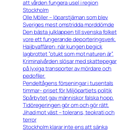
att vården fungera usel i region
Stockholm
Olle Möller – löparstjärnan som blev
Sveriges mest omstridda morddömde
Den bästa julklappen till svenska folket
vore ett fungerande deporteringsverk.
Haijbyaffären: när kungen begick
lagbrottet ”otukt som mot naturen är”.
Kriminalvården slösar med skattepegar
på lyxiga transporter av mördare och
pedofiler.
Pendeltågens förseningar i tusentals
timmar– priset för Miljöpartiets politik
Spårbytet gav människor falska hopp.
Tidöregeringen gör om och gör rätt.
Jihad mot väst – tolerans, teokrati och
terror
Stockholm klarar inte ens att sänka