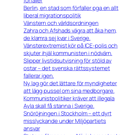
förfaller
Berlin, en stad som förfaller pga en allt
liberal migrationspolitik
Vänstern och världsordningen
Zahra och Afshads vägra att åka hem,
de klamra sej kvar i Sverige.
Vänsterextremist kör på ICE-polis och
skjuter ihjäl kommunisten i nödvärn.
Slipper livstidsutvisning för stöld av
ostar – det svenska rättssystemet
fallerar igen.
Ny lag gör det lättare för myndigheter
att lägg pussel om sina medborgare.
Kommunistpolitiker kräver att illegala
Ayla skall få stanna i Sverige.
Snöröjningen i Stockholm – ett dyrt
misslyckande under Miljöpartiets
ansvar