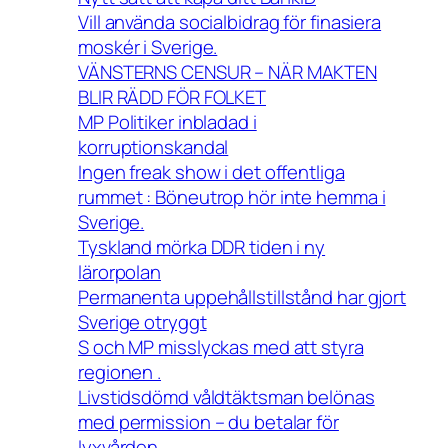
Vill använda socialbidrag för finasiera
moskér i Sverige.
VÄNSTERNS CENSUR – NÄR MAKTEN
BLIR RÄDD FÖR FOLKET
MP Politiker inbladad i
korruptionskandal
Ingen freak show i det offentliga
rummet : Böneutrop hör inte hemma i
Sverige.
Tyskland mörka DDR tiden i ny
lärorpolan
Permanenta uppehållstillstånd har gjort
Sverige otryggt
S och MP misslyckas med att styra
regionen .
Livstidsdömd våldtäktsman belönas
med permission – du betalar för
lyxvården.