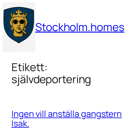
Hoppa
till
innehåll
Stockholm.homes
Etikett:
självdeportering
Ingen vill anställa gangstern
Isak.