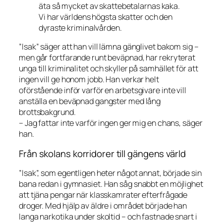
äta så mycket av skattebetalarnas kaka.
Vi har världens högsta skatter och den
dyraste kriminalvården.
”Isak” säger att han vill lämna gänglivet bakom sig –
men går fortfarande runt beväpnad, har rekryterat
unga till kriminalitet och skyller på samhället för att
ingen vill ge honom jobb. Han verkar helt
oförstående inför varför en arbetsgivare inte vill
anställa en beväpnad gangster med lång
brottsbakgrund.
– Jag fattar inte varför ingen ger mig en chans, säger
han.
Från skolans korridorer till gängens värld
”Isak”, som egentligen heter något annat, började sin
bana redan i gymnasiet. Han såg snabbt en möjlighet
att tjäna pengar när klasskamrater efterfrågade
droger. Med hjälp av äldre i området började han
langa narkotika under skoltid – och fastnade snart i