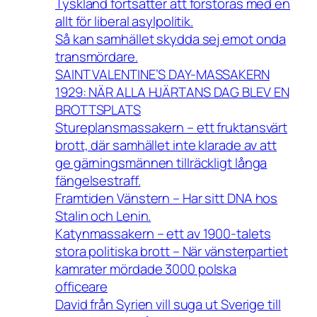
Tyskland fortsätter att förstöras med en
allt för liberal asylpolitik.
Så kan samhället skydda sej emot onda
transmördare.
SAINT VALENTINE’S DAY-MASSAKERN
1929: NÄR ALLA HJÄRTANS DAG BLEV EN
BROTTSPLATS
Stureplansmassakern – ett fruktansvärt
brott, där samhället inte klarade av att
ge gärningsmännen tillräckligt långa
fängelsestraff.
Framtiden Vänstern – Har sitt DNA hos
Stalin och Lenin.
Katynmassakern – ett av 1900-talets
stora politiska brott – När vänsterpartiet
kamrater mördade 3000 polska
officeare
David från Syrien vill suga ut Sverige till