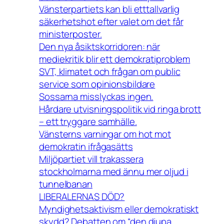
Vänsterpartiets kan bli etttallvarlig
säkerhetshot efter valet om det får
ministerposter.
Den nya åsiktskorridoren: när
mediekritik blir ett demokratiproblem
SVT, klimatet och frågan om public
service som opinionsbildare
Sossarna misslyckas ingen.
Hårdare utvisningspolitik vid ringa brott
– ett tryggare samhälle.
Vänsterns varningar om hot mot
demokratin ifrågasätts
Miljöpartiet vill trakassera
stockholmarna med ännu mer oljud i
tunnelbanan
LIBERALERNAS DÖD?
Myndighetsaktivism eller demokratiskt
skydd? Debatten om “den djupa