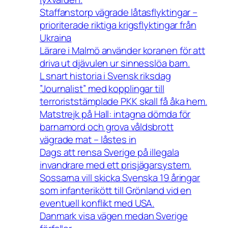
Staffanstorp vägrade låtasflyktingar –
prioriterade riktiga krigsflyktingar från
Ukraina
Lärare i Malmö använder koranen för att
driva ut djävulen ur sinnesslöa barn.
L snart historia i Svensk riksdag
”Journalist” med kopplingar till
terroriststämplade PKK skall få åka hem.
Matstrejk på Hall: intagna dömda för
barnamord och grova våldsbrott
vägrade mat – låstes in
Dags att rensa Sverige på illegala
invandrare med ett prisjägarsystem.
Sossarna vill skicka Svenska 19 åringar
som infanterikött till Grönland vid en
eventuell konflikt med USA.
Danmark visa vägen medan Sverige