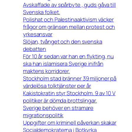
Avskaffade av spårbyte , guds gåva till
Svenska folket.
Polishat och Palestinaaktivism väcker
frågor om gränsen mellan protest och
yrkesansvar
Slöjan, tvånget och den svenska
debatten
För 10 år sedan var han en flykting, nu
ska han islamisera Sverige inifrån
maktens korridorer.
Stockholm stad bränner 39 miljoner på
värdelösa tolktjänster per år
Kakistokratin styr Stockholm. 9 av 10 V
politiker är dömda brottslingar.
Sverige behöver en stramare
migrationspolitik
Uppgifter om kriminell påverkan skakar
Socialdemokraterna i Botkyrka