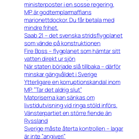
ministerposter i en sosse regering.
MP är godtemplarmaffians
marionettdockor. Du får betala med
mindre frihet.
Saab 21 – det svenska stridsflygplanet
som vände på konstruktionen
Fire Boss – flygplanet som hämtar sitt
vatten direkt ur sjön
När staten började slå tillbaka – därför
minskar gängvåldet i Sverige
Ytterligare en korruptionskandal inom
MP. ”Tar det aldrig slut”
Matpriserna kan sänkas om
livstidutvisning vid ringa stöld införs.
Vänsterpartiet en större fiende än
Ryssland
Sverige måste återta kontrollen – lagar
är inte ”angiveri”