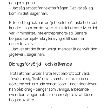
gängens grepp.
– Jag såg att det fanns efterfrågan. Det var så jag
kom in i det, säger han.
Efter ett tag fick han en ”jobbtelefon”, fasta tider och
kunder – som om det vore ett riktigt arbete. Men det
var kriminalitet, inte entreprenörskap. Senare
började han själv rekrytera yngre till samma
destruktiva liv.
– Jag vet att det är smutsigt, men det är den världen
jag lever i, säger han.
Bidragsförsörjd – och krävande
Trots att han under åratal levt på brott och våld,
förväntar sig ”Isak” nu att samhället ska öppna
dörrarna och erbjuda honom jobb. Under tiden lever
han på bidrag – pengar som vanliga, arbetande
svenskar tvingas betala genom några av världens
högsta skatter.