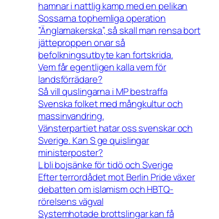
hamnar i nattlig kamp med en pelikan
Sossarna tophemliga operation
”Änglamakerska”, så skall man rensa bort
jätteproppen orvar så
befolkningsutbyte kan fortskrida.
Vem får egentligen kalla vem för
landsförrädare?
Så vill quslingarna i MP bestraffa
Svenska folket med mångkultur och
massinvandring.
Vänsterpartiet hatar oss svenskar och
Sverige. Kan S ge quislingar
ministerposter?
L bli bojsänke för tidö och Sverige
Efter terrordådet mot Berlin Pride växer
debatten om islamism och HBTQ-
rörelsens vägval
Systemhotade brottslingar kan få