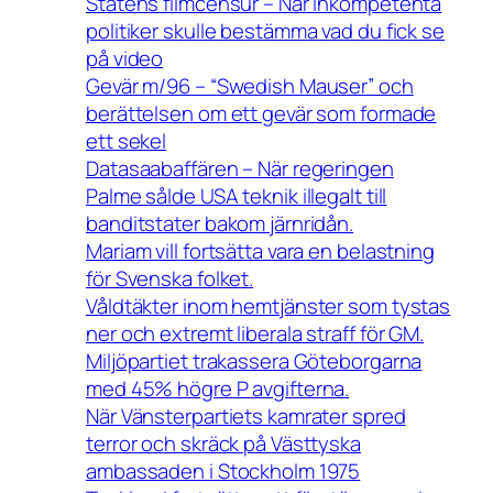
Statens filmcensur – När inkompetenta
politiker skulle bestämma vad du fick se
på video
Gevär m/96 – “Swedish Mauser” och
berättelsen om ett gevär som formade
ett sekel
Datasaabaffären – När regeringen
Palme sålde USA teknik illegalt till
banditstater bakom järnridån.
Mariam vill fortsätta vara en belastning
för Svenska folket.
Våldtäkter inom hemtjänster som tystas
ner och extremt liberala straff för GM.
Miljöpartiet trakassera Göteborgarna
med 45% högre P avgifterna.
När Vänsterpartiets kamrater spred
terror och skräck på Västtyska
ambassaden i Stockholm 1975