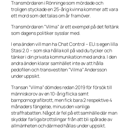
Transmördaren i Rönninge som mördade och
troligen styckade en 25-årig kvinna kommer att vara
ett mord som det talas om år framöver.
Transmördaren ”Vilma” är ett exempel på det feltänk
som dagens politiker sysslar med.
I ena änden vill man ha Chat Control – EU:s egen lilla
Stasi 2.0 – som ska hålla koll på vad du tycker och
tänker i din privata kommunikation med andra. I den
andra änden klarar samhället inte av att hålla
pedofilen och transvestiten ”Vilma” Andersson
under uppsikt.
Transan ”Vilma” dömdes redan 2019 för försök till
människorov av en 10-årig flicka samt
barnpornografibrott, men fick bara 2 respektive 4
månaders fängelse, minus den vanliga
straffrabatten. Något är fel på ett samhälle där man
skyddar farliga brottslingar från att bli spårade av
allmänheten och därmed hållas under uppsikt.