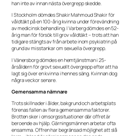
han inte av innan nästa övergrepp skedde.
I Stockholm dömdes Shakir Mahmoud Shakir för
våldtäkt på en 100-årig kvinna under förevändning
av medicinsk behandling. I Varberg dömdes en 52-
årig man för försök till grov våldtäkt – trots att han
tidigare stängts av från arbete inom psykiatrin på
grund av misstankar om sexuella övergrepp.
I Vänersborg dömdes en hemtjänstman i 25-
årsåldern för grovt sexuellt övergrepp efter att ha
lagt sig över en kvinna i hennes säng. Kvinnan dog
några veckor senare.
Gemensamma nämnare
Trots skillnader i ålder, bakgrund och arbetsplats
förenas fallen av flera gemensamma faktorer.
Brotten sker i omsorgssituationer där offret är
beroende av hjälp. Gärningsmännen arbetar ofta
ensamma. Offren har begränsad möjlighet att slå