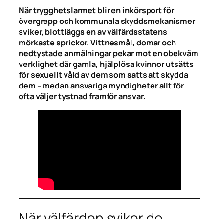
När trygghetslarmet blir en inkörsport för
övergrepp och kommunala skyddsmekanismer
sviker, blottläggs en av välfärdsstatens
mörkaste sprickor. Vittnesmål, domar och
nedtystade anmälningar pekar mot en obekväm
verklighet där gamla, hjälplösa kvinnor utsätts
för sexuellt våld av dem som satts att skydda
dem – medan ansvariga myndigheter allt för
ofta väljer tystnad framför ansvar.
När välfärden sviker de