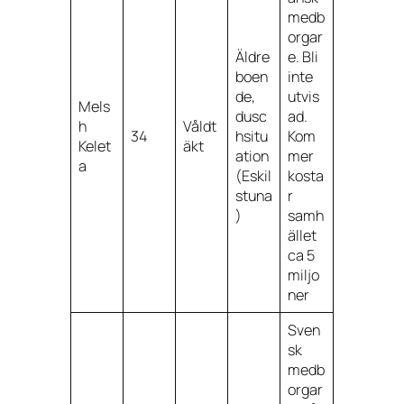
medb
orgar
Äldre
e. Bli
boen
inte
de,
utvis
Mels
dusc
ad.
h
Våldt
34
hsitu
Kom
Kelet
äkt
ation
mer
a
(Eskil
kosta
stuna
r
)
samh
ället
ca 5
miljo
ner
Sven
sk
medb
orgar