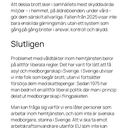
Att dessa brott sker i samhällets mest skyddsvärda
miljöer – i hemmet, på äldreboenden, under vård –
gör dem särskilt allvarliga. Fallen från 2025 visar inte
bara enskilda gärningsmän, utan ett system som
gång på gång brister i ansvar, kontroll och skydd.
Slutligen
Problemet med våldtäkter inom hemtjänsten beror
på alltför liberala regler. Det har varit för lätt att få
asyl och medborgarskap i Sverige. I Sverige utvisar
vi inte folk som begår brott, utan vi fortsätter
försörja dem med skattepengar. Sedan 1975 har
man bedrivit en alltför liberal politik där man i princip
delat ut medborgarskap i flingpaketen.
Man kan fråga sig varför vi ens låter personer som
arbetar inom hemtjänsten, och som inte är svenska
medborgare, stanna i Sverige. Att vi ska ta emot
arbetskraftsinvandrare utanför EU som inte kan