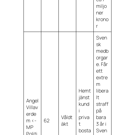
miljo
ner
krono
r
Sven
sk
medb
orgar
e. Får
ett
extre
m
Hemt
libera
jänst
lt
Angel
kund
straff
Villav
i
på
erde
Våldt
priva
bara
m <-
62
äkt
t
3 år i
MP
bosta
Sven
Politi