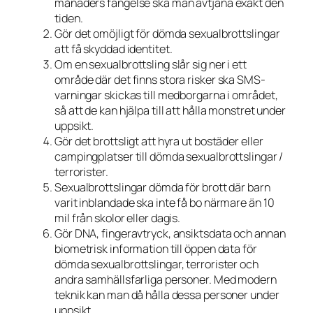
månaders fängelse ska man avtjäna exakt den
tiden.
Gör det omöjligt för dömda sexualbrottslingar
att få skyddad identitet.
Om en sexualbrottsling slår sig ner i ett
område där det finns stora risker ska SMS-
varningar skickas till medborgarna i området,
så att de kan hjälpa till att hålla monstret under
uppsikt.
Gör det brottsligt att hyra ut bostäder eller
campingplatser till dömda sexualbrottslingar /
terrorister.
Sexualbrottslingar dömda för brott där barn
varit inblandade ska inte få bo närmare än 10
mil från skolor eller dagis.
Gör DNA, fingeravtryck, ansiktsdata och annan
biometrisk information till öppen data för
dömda sexualbrottslingar, terrorister och
andra samhällsfarliga personer. Med modern
teknik kan man då hålla dessa personer under
uppsikt.