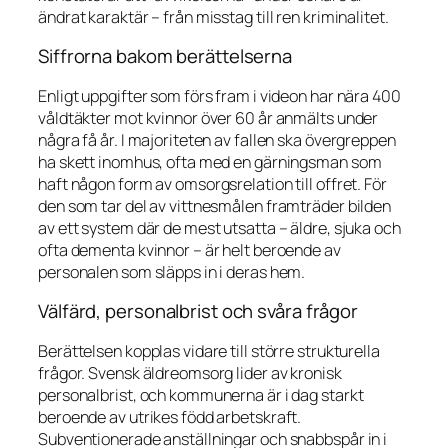
ändrat karaktär – från misstag till ren kriminalitet.
Siffrorna bakom berättelserna
Enligt uppgifter som förs fram i videon har nära 400
våldtäkter mot kvinnor över 60 år anmälts under
några få år. I majoriteten av fallen ska övergreppen
ha skett inomhus, ofta med en gärningsman som
haft någon form av omsorgsrelation till offret. För
den som tar del av vittnesmålen framträder bilden
av ett system där de mest utsatta – äldre, sjuka och
ofta dementa kvinnor – är helt beroende av
personalen som släpps in i deras hem.
Välfärd, personalbrist och svåra frågor
Berättelsen kopplas vidare till större strukturella
frågor. Svensk äldreomsorg lider av kronisk
personalbrist, och kommunerna är i dag starkt
beroende av utrikes född arbetskraft.
Subventionerade anställningar och snabbspår in i