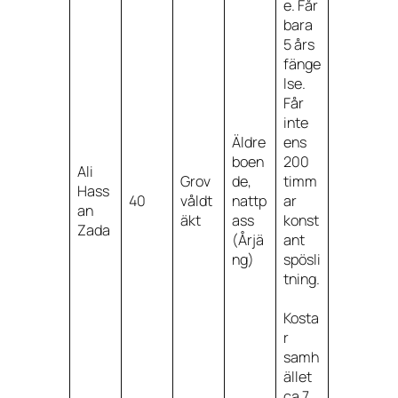
e. Får
bara
5 års
fänge
lse.
Får
inte
Äldre
ens
boen
200
Ali
Grov
de,
timm
Hass
40
våldt
nattp
ar
an
äkt
ass
konst
Zada
(Årjä
ant
ng)
spösli
tning.
Kosta
r
samh
ället
ca 7