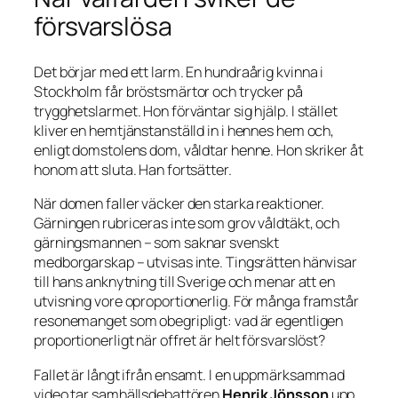
försvarslösa
Det börjar med ett larm. En hundraårig kvinna i
Stockholm får bröstsmärtor och trycker på
trygghetslarmet. Hon förväntar sig hjälp. I stället
kliver en hemtjänstanställd in i hennes hem och,
enligt domstolens dom, våldtar henne. Hon skriker åt
honom att sluta. Han fortsätter.
När domen faller väcker den starka reaktioner.
Gärningen rubriceras inte som grov våldtäkt, och
gärningsmannen – som saknar svenskt
medborgarskap – utvisas inte. Tingsrätten hänvisar
till hans anknytning till Sverige och menar att en
utvisning vore oproportionerlig. För många framstår
resonemanget som obegripligt: vad är egentligen
proportionerligt när offret är helt försvarslöst?
Fallet är långt ifrån ensamt. I en uppmärksammad
video tar samhällsdebattören
Henrik Jönsson
upp