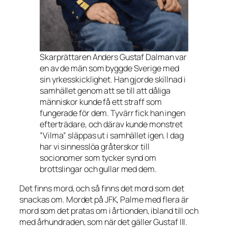
Skarprättaren Anders Gustaf Dalman var
en av de män som byggde Sverige med
sin yrkesskicklighet. Han gjorde skillnad i
samhället genom att se till att dåliga
människor kunde få ett straff som
fungerade för dem. Tyvärr fick han ingen
efterträdare, och därav kunde monstret
”Vilma” släppas ut i samhället igen. I dag
har vi sinnesslöa gråterskor till
socionomer som tycker synd om
brottslingar och gullar med dem.
Det finns mord, och så finns det mord som det
snackas om. Mordet på JFK, Palme med flera är
mord som det pratas om i årtionden, ibland till och
med århundraden, som när det gäller Gustaf III.