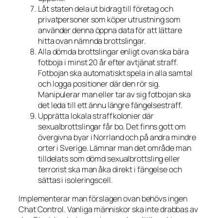
Låt staten dela ut bidrag till företag och
privatpersoner som köper utrustning som
använder denna öppna data för att lättare
hitta ovan nämnda brottslingar.
Alla dömda brottslingar enligt ovan ska bära
fotboja i minst 20 år efter avtjänat straff.
Fotbojan ska automatiskt spela in alla samtal
och logga positioner där den rör sig.
Manipulerar man eller tar av sig fotbojan ska
det leda till ett ännu längre fängelsestraff.
Upprätta lokala straffkolonier där
sexualbrottslingar får bo. Det finns gott om
övergivna byar i Norrland och på andra mindre
orter i Sverige. Lämnar man det område man
tilldelats som dömd sexualbrottsling eller
terrorist ska man åka direkt i fängelse och
sättas i isoleringscell.
Implementerar man förslagen ovan behövs ingen
Chat Control. Vanliga människor ska inte drabbas av