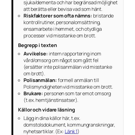
sjuka/dementa och har begränsad möjlighet
att berätta eller bevisa vad som hänt.
Riskfaktorer som ofta nämns:
bristande
kontrollrutiner, personalomsättning,
ensamarbete i hemmet, och otydliga
processer vid misstanke om brott.
Begrepp i texten
Avvikelse:
intern rapportering inom
vård/omsorg om något som gått fel
(ersätter inte polisanmälan vid misstanke
om brott).
Polisanmälan:
formell anmälan till
Polismyndigheten vid misstanke om brott.
Brukare:
personen som tar emot omsorg
(t.ex. hemtjänstinsatser).
Källor och vidare läsning
Lägg in dina källor här, t.ex.
domstolsdokument, kommungranskningar,
nyhetsartiklar. (Ex:
Länk 1
)