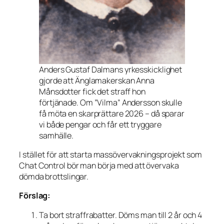
Anders Gustaf Dalmans yrkesskicklighet
gjorde att Änglamakerskan Anna
Månsdotter fick det straff hon
förtjänade. Om ”Vilma” Andersson skulle
få möta en skarprättare 2026 – då sparar
vi både pengar och får ett tryggare
samhälle.
I stället för att starta massövervakningsprojekt som
Chat Control bör man börja med att övervaka
dömda brottslingar.
Förslag:
Ta bort straffrabatter. Döms man till 2 år och 4