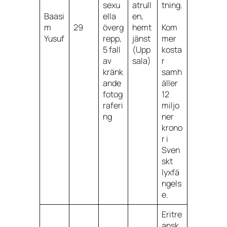
sexu
atrull
tning.
Baasi
ella
en,
m
29
överg
hemt
Kom
Yusuf
repp,
jänst
mer
5 fall
(Upp
kosta
av
sala)
r
kränk
samh
ande
äller
fotog
12
raferi
miljo
ng
ner
krono
r i
Sven
skt
lyxfä
ngels
e.
Eritre
ansk