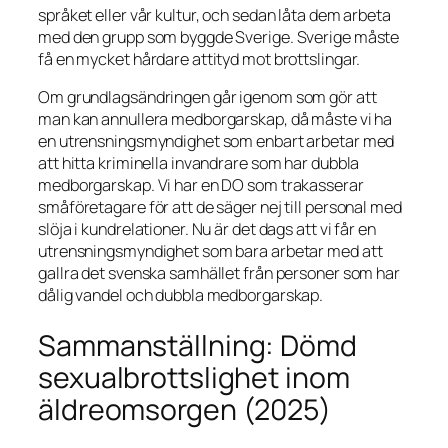
språket eller vår kultur, och sedan låta dem arbeta
med den grupp som byggde Sverige. Sverige måste
få en mycket hårdare attityd mot brottslingar.
Om grundlagsändringen går igenom som gör att
man kan annullera medborgarskap, då måste vi ha
en utrensningsmyndighet som enbart arbetar med
att hitta kriminella invandrare som har dubbla
medborgarskap. Vi har en DO som trakasserar
småföretagare för att de säger nej till personal med
slöja i kundrelationer. Nu är det dags att vi får en
utrensningsmyndighet som bara arbetar med att
gallra det svenska samhället från personer som har
dålig vandel och dubbla medborgarskap.
Sammanställning: Dömd
sexualbrottslighet inom
äldreomsorgen (2025)