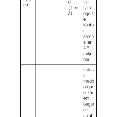
d
skt
ker
(Timr
lyxfä
å)
ngels
e.
Kosta
r
samh
äller
4,6
miljo
ner
Irakis
k
medb
orgar
e. Får
ett
bagat
ell
straff