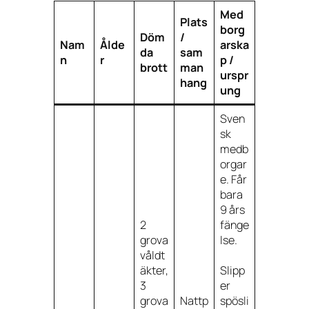
Med
Plats
borg
Döm
/
Nam
Ålde
arska
da
sam
n
r
p /
brott
man
urspr
hang
ung
Sven
sk
medb
orgar
e. Får
bara
9 års
2
fänge
grova
lse.
våldt
äkter,
Slipp
3
er
grova
Nattp
spösli