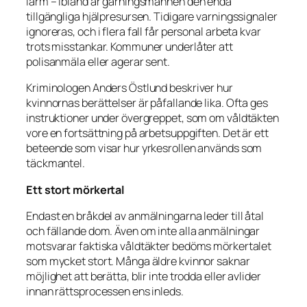
larm – ibland är gärningsmannen den enda
tillgängliga hjälpresursen. Tidigare varningssignaler
ignoreras, och i flera fall får personal arbeta kvar
trots misstankar. Kommuner underlåter att
polisanmäla eller agerar sent.
Kriminologen Anders Östlund beskriver hur
kvinnornas berättelser är påfallande lika. Ofta ges
instruktioner under övergreppet, som om våldtäkten
vore en fortsättning på arbetsuppgiften. Det är ett
beteende som visar hur yrkesrollen används som
täckmantel.
Ett stort mörkertal
Endast en bråkdel av anmälningarna leder till åtal
och fällande dom. Även om inte alla anmälningar
motsvarar faktiska våldtäkter bedöms mörkertalet
som mycket stort. Många äldre kvinnor saknar
möjlighet att berätta, blir inte trodda eller avlider
innan rättsprocessen ens inleds.