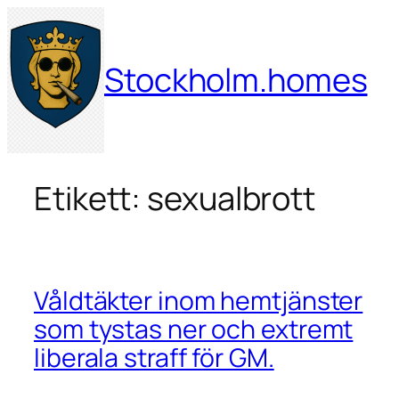
Hoppa
till
innehåll
Stockholm.homes
Etikett:
sexualbrott
Våldtäkter inom hemtjänster
som tystas ner och extremt
liberala straff för GM.