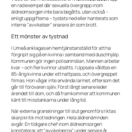
en rad exempel där sexuella övergrepp inom
äldreomsorgen inte bara begåtts, utan också –
enligt uppgifterna – tystats ned eller hanterats som
interna ”avvikelser” snarare än som brott.
Ett mönster av tystnad
I Umeå anklagas en hemtjänstanställd för att ha
förgripit sig på en kvinna i samband med duschhjälp.
Kommunen gör ingen polisanmälan. Mannen arbetar
kvar – och fler kvinnor utsätts. I Uppsala våldtas en
85-årig kvinna under ett nattpass, och övergreppet
filmas. Hon vågar inte använda larmet, eftersom det
går till förövaren själv. Först långt senare leder
ärendet till dom, och då framkommer att kommunen
känt till misstankarna under lång tid.
När externa granskningar till slut genomförs riktas
skarp kritik mot ledningen. Hela äldrenämnden
avgår. En tidigare chef inom äldreomsorgen
konstaterar att ”avvikelserna” under senare år