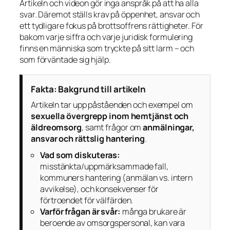
Artikeln och videon gör inga anspråk på att ha alla
svar. Däremot ställs krav på öppenhet, ansvar och
ett tydligare fokus på brottsoffrens rättigheter. För
bakom varje siffra och varje juridisk formulering
finns en människa som tryckte på sitt larm – och
som förväntade sig hjälp.
Fakta: Bakgrund till artikeln
Artikeln tar upp påståenden och exempel om
sexuella övergrepp inom hemtjänst och
äldreomsorg
, samt frågor om
anmälningar,
ansvar och rättslig hantering
.
Vad som diskuteras:
misstänkta/uppmärksammade fall,
kommuners hantering (anmälan vs. intern
avvikelse), och konsekvenser för
förtroendet för välfärden.
Varför frågan är svår:
många brukare är
beroende av omsorgspersonal, kan vara