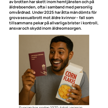
av brotten har skett inom hemtjänsten och på
äldreboenden, ofta i samband med personlig
omvårdnad. Under 2025 har åtta män dömts för
grova sexualbrott mot äldre kvinnor – fall som
tillsammans pekar på allvarliga brister i kontroll,
ansvar och skydd inom äldreomsorgen.
Sverige har sedan 1970-talet i princip