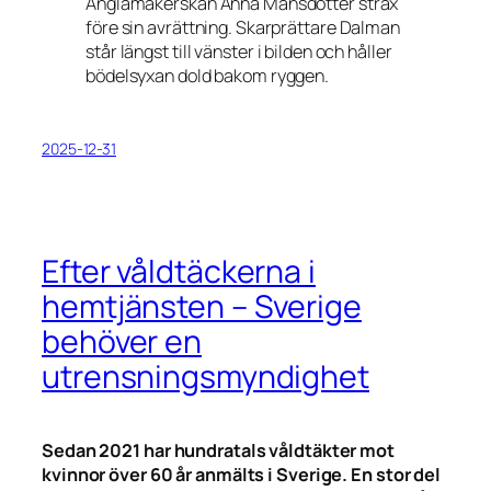
Änglamakerskan Anna Månsdotter strax
före sin avrättning. Skarprättare Dalman
står längst till vänster i bilden och håller
bödelsyxan dold bakom ryggen.
2025-12-31
Efter våldtäckerna i
hemtjänsten – Sverige
behöver en
utrensningsmyndighet
Sedan 2021 har hundratals våldtäkter mot
kvinnor över 60 år anmälts i Sverige. En stor del