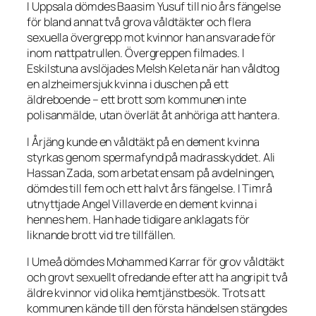
I Uppsala dömdes Baasim Yusuf till nio års fängelse
för bland annat två grova våldtäkter och flera
sexuella övergrepp mot kvinnor han ansvarade för
inom nattpatrullen. Övergreppen filmades. I
Eskilstuna avslöjades Melsh Keleta när han våldtog
en alzheimersjuk kvinna i duschen på ett
äldreboende – ett brott som kommunen inte
polisanmälde, utan överlät åt anhöriga att hantera.
I Årjäng kunde en våldtäkt på en dement kvinna
styrkas genom spermafynd på madrasskyddet. Ali
Hassan Zada, som arbetat ensam på avdelningen,
dömdes till fem och ett halvt års fängelse. I Timrå
utnyttjade Angel Villaverde en dement kvinna i
hennes hem. Han hade tidigare anklagats för
liknande brott vid tre tillfällen.
I Umeå dömdes Mohammed Karrar för grov våldtäkt
och grovt sexuellt ofredande efter att ha angripit två
äldre kvinnor vid olika hemtjänstbesök. Trots att
kommunen kände till den första händelsen stängdes