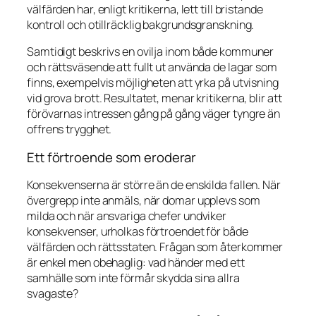
välfärden har, enligt kritikerna, lett till bristande
kontroll och otillräcklig bakgrundsgranskning.
Samtidigt beskrivs en ovilja inom både kommuner
och rättsväsende att fullt ut använda de lagar som
finns, exempelvis möjligheten att yrka på utvisning
vid grova brott. Resultatet, menar kritikerna, blir att
förövarnas intressen gång på gång väger tyngre än
offrens trygghet.
Ett förtroende som eroderar
Konsekvenserna är större än de enskilda fallen. När
övergrepp inte anmäls, när domar upplevs som
milda och när ansvariga chefer undviker
konsekvenser, urholkas förtroendet för både
välfärden och rättsstaten. Frågan som återkommer
är enkel men obehaglig: vad händer med ett
samhälle som inte förmår skydda sina allra
svagaste?