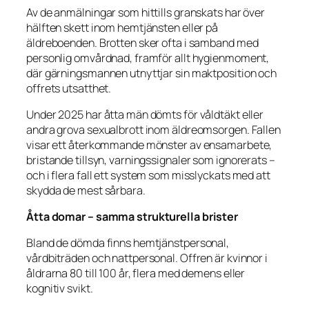
Av de anmälningar som hittills granskats har över
hälften skett inom hemtjänsten eller på
äldreboenden. Brotten sker ofta i samband med
personlig omvårdnad, framför allt hygienmoment,
där gärningsmannen utnyttjar sin maktposition och
offrets utsatthet.
Under 2025 har åtta män dömts för våldtäkt eller
andra grova sexualbrott inom äldreomsorgen. Fallen
visar ett återkommande mönster av ensamarbete,
bristande tillsyn, varningssignaler som ignorerats –
och i flera fall ett system som misslyckats med att
skydda de mest sårbara.
Åtta domar – samma strukturella brister
Bland de dömda finns hemtjänstpersonal,
vårdbiträden och nattpersonal. Offren är kvinnor i
åldrarna 80 till 100 år, flera med demens eller
kognitiv svikt.