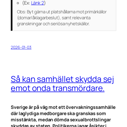
(Ex:
Länk 2
)
Obs:
Byt gärna ut platshållarna mot primärkällor
(domar/åklagarbeslut), samt relevanta
granskningar och seriösa nyhetskällor.
2026-01-03
Så kan samhället skydda sej
emot onda transmördare.
Sverige är på väg mot ett övervakningssamhälle
där laglydiga medborgare ska granskas som
misstänkta, medan dömda sexualbrottslingar
skyddas av staten. Politikerna jagar åsikter i