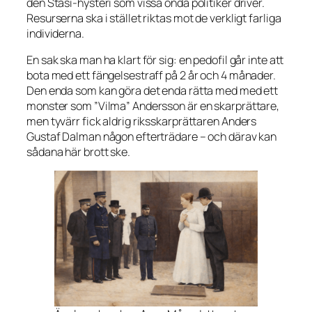
den Stasi-hysteri som vissa onda politiker driver.
Resurserna ska i stället riktas mot de verkligt farliga
individerna.
En sak ska man ha klart för sig: en pedofil går inte att
bota med ett fängelsestraff på 2 år och 4 månader.
Den enda som kan göra det enda rätta med med ett
monster som ”Vilma” Andersson är en skarprättare,
men tyvärr fick aldrig riksskarprättaren Anders
Gustaf Dalman någon efterträdare – och därav kan
sådana här brott ske.