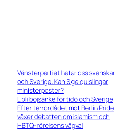
Vänsterpartiet hatar oss svenskar
och Sverige. Kan S ge quislingar
ministerposter?
L bli bojsänke för tidö och Sverige
Efter terrordådet mot Berlin Pride
växer debatten om islamism och
HBTQ-rörelsens vägval