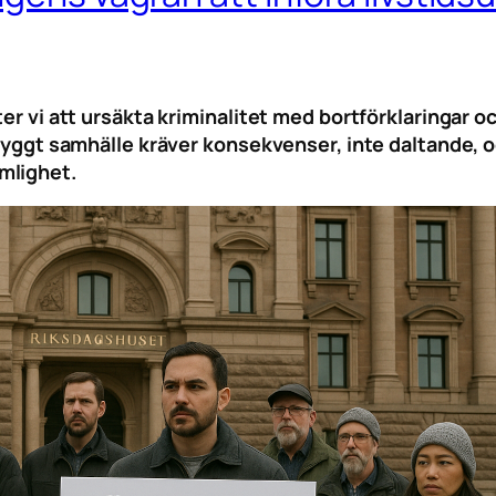
ter vi att ursäkta kriminalitet med bortförklaringar 
 tryggt samhälle kräver konsekvenser, inte daltande,
mlighet.