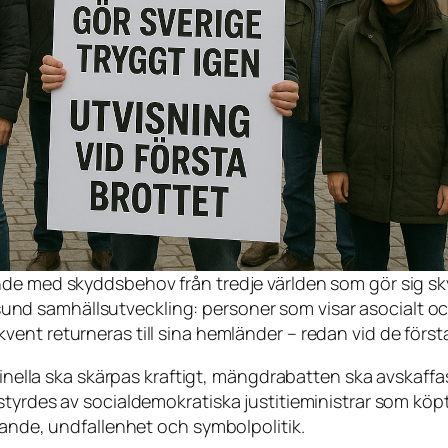
ande med skyddsbehov från tredje världen som gör sig skyld
sund samhällsutveckling: personer som visar asocialt o
ekvent returneras till sina hemländer – redan vid de först
iminella ska skärpas kraftigt, mängdrabatten ska avskaff
styrdes av socialdemokratiska justitieministrar som kö
tande, undfallenhet och symbolpolitik.