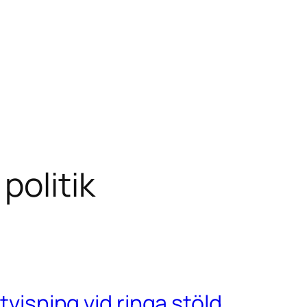
olitik
tvisning vid ringa stöld