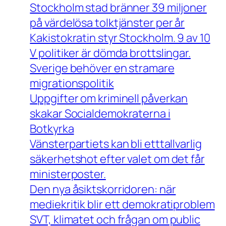
Stockholm stad bränner 39 miljoner
på värdelösa tolktjänster per år
Kakistokratin styr Stockholm. 9 av 10
V politiker är dömda brottslingar.
Sverige behöver en stramare
migrationspolitik
Uppgifter om kriminell påverkan
skakar Socialdemokraterna i
Botkyrka
Vänsterpartiets kan bli etttallvarlig
säkerhetshot efter valet om det får
ministerposter.
Den nya åsiktskorridoren: när
mediekritik blir ett demokratiproblem
SVT, klimatet och frågan om public