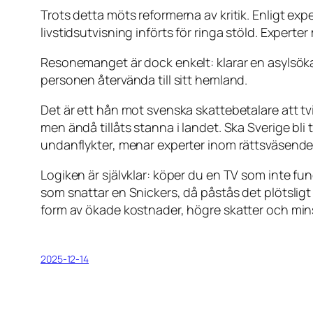
Trots detta möts reformerna av kritik. Enligt exp
livstidsutvisning införts för ringa stöld. Expert
Resonemanget är dock enkelt: klarar en asylsök
personen återvända till sitt hemland.
Det är ett hån mot svenska skattebetalare att tvi
men ändå tillåts stanna i landet. Ska Sverige bl
undanflykter, menar experter inom rättsväsende
Logiken är självklar: köper du en TV som inte fun
som snattar en Snickers, då påstås det plötsligt 
form av ökade kostnader, högre skatter och min
2025-12-14