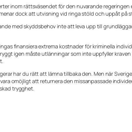
erter inom rättsväsendet för den nuvarande regeringen en a
er menar dock att utvisning vid ringa stöld och uppåt på 
ande med skyddsbehov inte att leva upp till grundlägga
ngas finansiera extrema kostnader för kriminella individ
i tryggt igen måste utlänningar som inte uppfyller krave
t.
gerar har du rätt att lämna tillbaka den. Men när Sverige 
vara omöjligt att returnera den missanpassade individen. I
skad trygghet.