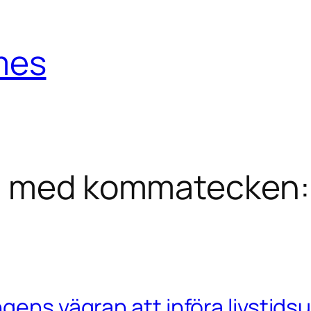
mes
 med kommatecken: p
gens vägran att införa livstidsu