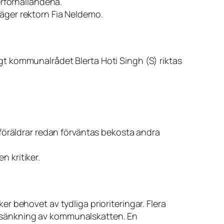
erförhållandena.
 säger rektorn Fia Neldemo.
t kommunalrådet Blerta Hoti Singh (S) riktas
föräldrar redan förväntas bekosta andra
n kritiker.
ker behovet av tydliga prioriteringar. Flera
 sänkning av kommunalskatten. En