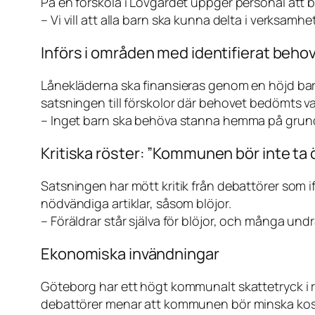
På en förskola i Lövgärdet uppger personal att 
– Vi vill att alla barn ska kunna delta i verksamh
Införs i områden med identifierat beho
Lånekläderna ska finansieras genom en höjd bar
satsningen till förskolor där behovet bedömts va
– Inget barn ska behöva stanna hemma på grund 
Kritiska röster: ”Kommunen bör inte ta 
Satsningen har mött kritik från debattörer som 
nödvändiga artiklar, såsom blöjor.
– Föräldrar står själva för blöjor, och många undr
Ekonomiska invändningar
Göteborg har ett högt kommunalt skattetryck i relat
debattörer menar att kommunen bör minska kos