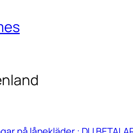
mes
enland
gar på lånekläder : DU BETALA