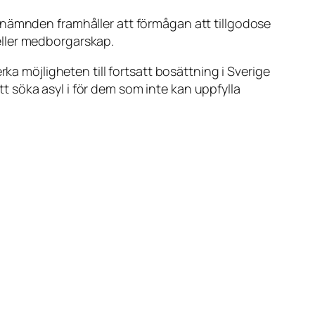
snämnden framhåller att förmågan att tillgodose
eller medborgarskap.
ka möjligheten till fortsatt bosättning i Sverige
att söka asyl i för dem som inte kan uppfylla