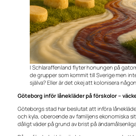
I Schlaraffenland flyter honungen på gator
de grupper som kommit till Sverige men inte 
själva? Eller är det okej att kolonisera nå
Göteborg inför lånekläder på förskolor – väck
Göteborgs stad har beslutat att införa lånekläder
och kyla, oberoende av familjens ekonomiska situa
dåligt väder på grund av brist på ändamålsenliga