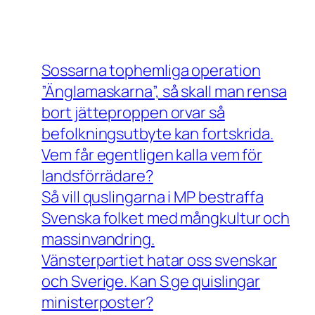
Sossarna tophemliga operation
”Änglamaskarna”, så skall man rensa
bort jätteproppen orvar så
befolkningsutbyte kan fortskrida.
Vem får egentligen kalla vem för
landsförrädare?
Så vill quslingarna i MP bestraffa
Svenska folket med mångkultur och
massinvandring.
Vänsterpartiet hatar oss svenskar
och Sverige. Kan S ge quislingar
ministerposter?