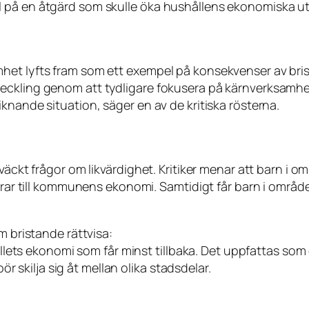
l på en åtgärd som skulle öka hushållens ekonomiska u
et lyfts fram som ett exempel på konsekvenser av brist
eckling genom att tydligare fokusera på kärnverksamhet
knande situation, säger en av de kritiska rösterna.
 väckt frågor om likvärdighet. Kritiker menar att barn i
bidrar till kommunens ekonomi. Samtidigt får barn i omr
m bristande rättvisa:
hällets ekonomi som får minst tillbaka. Det uppfattas som
bör skilja sig åt mellan olika stadsdelar.