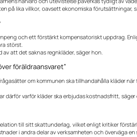
barnens närvaro och utevistelse påverkas tydligt av väd
eten på lika villkor, oavsett ekonomiska förutsättningar,
v
npeng och ett förstärkt kompensatoriskt uppdrag. Enlig
ra störst.
av att det saknas regnkläder, säger hon.
över föräldraansvaret”
ifrågasätter om kommunen ska tillhandahålla kläder när 
ar därför varför kläder ska erbjudas kostnadsfritt, säger e
ion till sitt skattunderlag, vilket enligt kritiker förstär
tnader i andra delar av verksamheten och överväga en