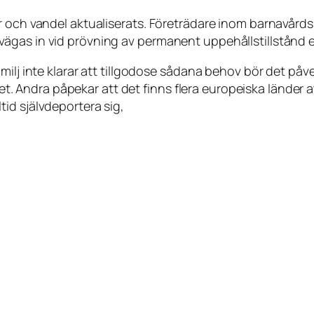
r och vandel aktualiserats. Företrädare inom barnavård
ägas in vid prövning av permanent uppehållstillstånd 
ilj inte klarar att tillgodose sådana behov bör det påver
ndet. Andra påpekar att det finns flera europeiska länder 
id självdeportera sig,