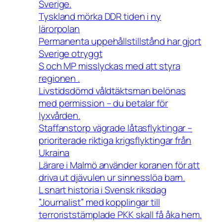
Sverige.
Tyskland mörka DDR tiden i ny
lärorpolan
Permanenta uppehållstillstånd har gjort
Sverige otryggt
S och MP misslyckas med att styra
regionen .
Livstidsdömd våldtäktsman belönas
med permission – du betalar för
lyxvården.
Staffanstorp vägrade låtasflyktingar –
prioriterade riktiga krigsflyktingar från
Ukraina
Lärare i Malmö använder koranen för att
driva ut djävulen ur sinnesslöa barn.
L snart historia i Svensk riksdag
”Journalist” med kopplingar till
terroriststämplade PKK skall få åka hem.