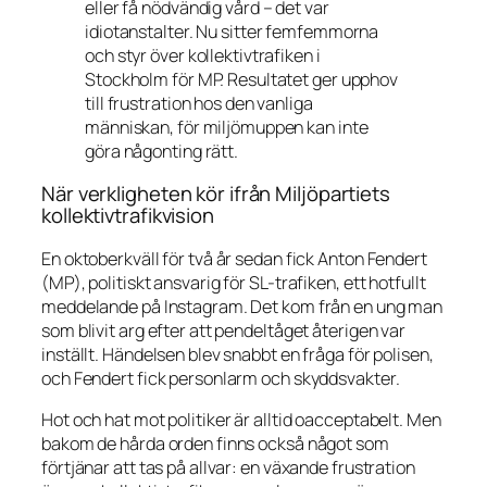
eller få nödvändig vård – det var
idiotanstalter. Nu sitter femfemmorna
och styr över kollektivtrafiken i
Stockholm för MP. Resultatet ger upphov
till frustration hos den vanliga
människan, för miljömuppen kan inte
göra någonting rätt.
När verkligheten kör ifrån Miljöpartiets
kollektivtrafikvision
En oktoberkväll för två år sedan fick Anton Fendert
(MP), politiskt ansvarig för SL-trafiken, ett hotfullt
meddelande på Instagram. Det kom från en ung man
som blivit arg efter att pendeltåget återigen var
inställt. Händelsen blev snabbt en fråga för polisen,
och Fendert fick personlarm och skyddsvakter.
Hot och hat mot politiker är alltid oacceptabelt. Men
bakom de hårda orden finns också något som
förtjänar att tas på allvar: en växande frustration