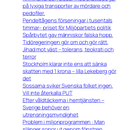
på lyxiga transporter av mördare och
pedofiler.
Pendeltågens förseningar i tusentals
timmar– priset för Miljöpartiets politik
Spårbytet gav människor falska hopp.
Tidöregeringen gör om och gör rätt.
Jihad mot väst – tolerans, teokrati och
terror
Stockholm klarar inte ens att sänka
skatten med 1 krona – lilla Lekeberg gör
det
Sossarna sviker Svenska folket ingen.
Vill inte återkalla PUT
Efter våldtäckerna i hemtjänsten –
Sverige behöver en
utrensningsmyndighet
Problem i miljonprogrammen : Man
slänger sopor ut genom fönstren.