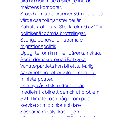
ska han islamisera Sverige inifrån
maktens korridorer.
Stockholm stad bränner 39 miljoner på
värdelösa tolktjänster per år
Kakistokratin styr Stockholm. 9 av 10 V
politiker är dömda brottslingar.
Sverige behöver en stramare
migrationspolitik
Uppgifter om kriminell påverkan skakar
Socialdemokraterna i Botkyrka
Vänsterpartiets kan bli etttallvarlig
säkerhetshot efter valet om det får
ministerposter.
Den nya åsiktskorridoren: när
mediekritik blir ett demokratiproblem
SVT, klimatet och frågan om public
service som opinionsbildare
Sossarna misslyckas ingen.