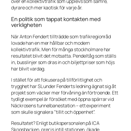
över en kollektivtrafik som upplevs som sämre,
dyrare och mer kaotisk för varje år.
En politik som tappat kontakten med
verkligheten
När Anton Fendert tillträdde som trafikregionråd
lovade han en mer hållbar och modern
kollektivtrafik. Men för många stockholmare har
resultatet blivit det motsatta. Pendeltåg som ställs
in, busslinjer som dras in och biljettpriser som höjs
har blivit vardag.
I stället för att fokusera på tillförlitlighet och
trygghet har SL under Fenderts ledning ägnat sig åt
projekt som väcker mer förvåning än förtroende. Ett
tydligt exempel är försöket med öppna spärrar vid
Näckrosens tunnelbanestation – ett experiment
som skulle signalera ”tillit och öppenhet”.
Resultatet? Enligt butikspersonalen på ICA
Skogsbacken, precis intill stationen, ökade