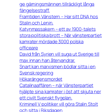
ge gärningsmännen tillräckligt långa
fängelsestraff.
Framtiden Vänstern – Har sitt DNA hos
Stalin och Lenin.
Katynmassakern – ett av 1900-talets
stora politiska brott – När vänsterpartiet
kamrater mördade 3000 polska
officeare
David från Syrien vill suga ut Sverige till
max innan han återvandrar.
Snart kan marxismen bödlar sitta i en
Svensk regering
Hökarängensmordet
Catalinaaffären – när Vänsterpartiet
hjälpte sina kamrater i öst att skjuta ner
ett civilt Svenskt flygplan.
Kriminell V politiker vill göra Stalin Stolt
och sitta i Riksdagen