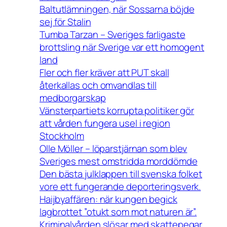
Baltutlämningen, när Sossarna böjde
sej för Stalin
Tumba Tarzan – Sveriges farligaste
brottsling när Sverige var ett homogent
land
Fler och fler kräver att PUT skall
återkallas och omvandlas till
medborgarskap
Vänsterpartiets korrupta politiker gör
att vården fungera usel i region
Stockholm
Olle Möller – löparstjärnan som blev
Sveriges mest omstridda morddömde
Den bästa julklappen till svenska folket
vore ett fungerande deporteringsverk.
Haijbyaffären: när kungen begick
lagbrottet ”otukt som mot naturen är”.
Kriminalvården slösar med skattepegar