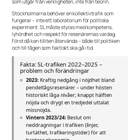
som utgår från verkligheten, inte från teorin.
Stockholmarna behöver en kollektivtrafik som
fungerar – inte ett laboratorium för politiska
experiment. SL måste styras med kompetens,
lyhördhet och respekt för resenärernas vardag.
Först då kan tilliten återvända – både till politiken
och till tågen som faktiskt ska gå i tid.
Fakta: SL-trafiken 2022–2025 –
problem och förändringar
2023:
Kraftig nedgång i nöjdhet bland
pendeltågsresenärer – under hösten
historiskt låga nivåer; knappt hälften
nöjda och drygt en tredjedel uttalat
missnöjda.
Vintern 2023/24:
Beslut om
neddragningar i trafiken (linjer,
turtäthet, trafikeringstider) för att
hantera ekonomin.