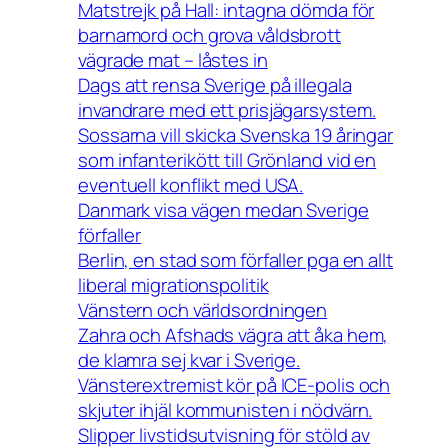
Matstrejk på Hall: intagna dömda för
barnamord och grova våldsbrott
vägrade mat – låstes in
Dags att rensa Sverige på illegala
invandrare med ett prisjägarsystem.
Sossarna vill skicka Svenska 19 åringar
som infanterikött till Grönland vid en
eventuell konflikt med USA.
Danmark visa vägen medan Sverige
förfaller
Berlin, en stad som förfaller pga en allt
liberal migrationspolitik
Vänstern och världsordningen
Zahra och Afshads vägra att åka hem,
de klamra sej kvar i Sverige.
Vänsterextremist kör på ICE-polis och
skjuter ihjäl kommunisten i nödvärn.
Slipper livstidsutvisning för stöld av