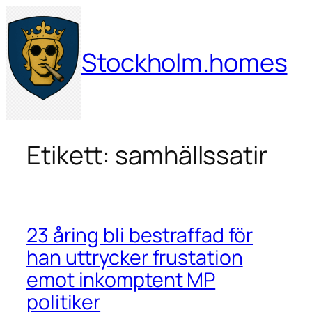
Hoppa
till
innehåll
Stockholm.homes
Etikett:
samhällssatir
23 åring bli bestraffad för
han uttrycker frustation
emot inkomptent MP
politiker