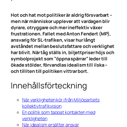
Hot och hat mot politiker är aldrig försvarbart –
men när människor upplever att vardagen blir
dyrare, otryggare och mer ineffektiv växer
frustrationen. Fallet med Anton Fendert (MP),
ansvarig för SL-trafiken, visar hur långt
avståndet mellan beslutsfattare och verklighet
har blivit. När tåg ställs in, biljettpriser höjs och
symbolprojekt som ”öppna spärrar” leder till
ökade stölder, förvandlas idealism till ilska –
och tilliten till politiken vittrar bort.
Innehållsförteckning
När verkligheten kör ifrån Miljöpartiets
kollektivtrafikvision
En politik som tappat kontakten med
verkligheten
När idealism ersätter ansvar