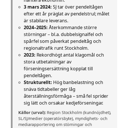
3 mars 2024:
SJ tar över pendeltågen
efter ett år präglat av pendelstrul; målet
är stabilare leverans.
2024–2025:
Återkommande större
störningar – bl.a. dubbel­signalfel och
spårfel som påverkat pendeltåg och
regionaltrafik runt Stockholm.
2023:
Rekordhögt antal klagomål och
stora utbetalningar av
förseningsersättning kopplat till
pendeltågen.
Strukturellt:
Hög banbelastning och
snäva tidtabeller ger låg
återställningsförmåga – små fel sprider
sig lätt och orsakar kedjeförseningar.
Källor (urval):
Region Stockholm (kundnöjdhet),
SL/SJ/medier (operatörsbyte), myndighets- och
mediarapportering om störningar och