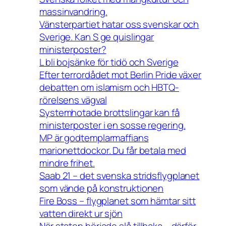
massinvandring.
Vänsterpartiet hatar oss svenskar och
Sverige. Kan S ge quislingar
ministerposter?
L bli bojsänke för tidö och Sverige
Efter terrordådet mot Berlin Pride växer
debatten om islamism och HBTQ-
rörelsens vägval
Systemhotade brottslingar kan få
ministerposter i en sosse regering.
MP är godtemplarmaffians
marionettdockor. Du får betala med
mindre frihet.
Saab 21 – det svenska stridsflygplanet
som vände på konstruktionen
Fire Boss – flygplanet som hämtar sitt
vatten direkt ur sjön
När staten började slå tillbaka – därför