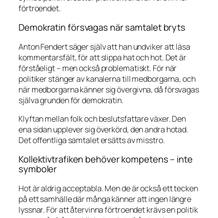
förtroendet.
Demokratin försvagas när samtalet bryts
Anton Fendert säger själv att han undviker att läsa
kommentarsfält, för att slippa hat och hot. Det är
förståeligt – men också problematiskt. För när
politiker stänger av kanalerna till medborgarna, och
när medborgarna känner sig övergivna, då försvagas
själva grunden för demokratin.
Klyftan mellan folk och beslutsfattare växer. Den
ena sidan upplever sig överkörd, den andra hotad.
Det offentliga samtalet ersätts av misstro.
Kollektivtrafiken behöver kompetens – inte
symboler
Hot är aldrig acceptabla. Men de är också ett tecken
på ett samhälle där många känner att ingen längre
lyssnar. För att återvinna förtroendet krävs en politik