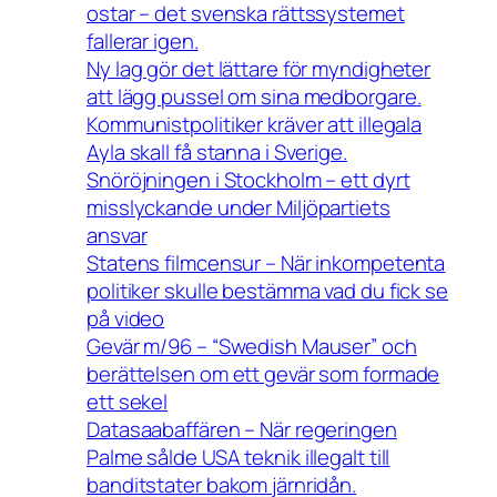
ostar – det svenska rättssystemet
fallerar igen.
Ny lag gör det lättare för myndigheter
att lägg pussel om sina medborgare.
Kommunistpolitiker kräver att illegala
Ayla skall få stanna i Sverige.
Snöröjningen i Stockholm – ett dyrt
misslyckande under Miljöpartiets
ansvar
Statens filmcensur – När inkompetenta
politiker skulle bestämma vad du fick se
på video
Gevär m/96 – “Swedish Mauser” och
berättelsen om ett gevär som formade
ett sekel
Datasaabaffären – När regeringen
Palme sålde USA teknik illegalt till
banditstater bakom järnridån.