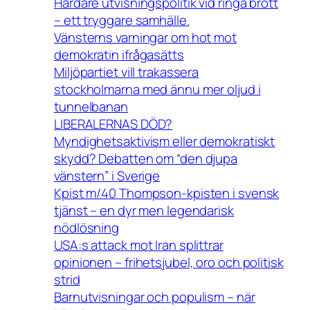
Hårdare utvisningspolitik vid ringa brott
– ett tryggare samhälle.
Vänsterns varningar om hot mot
demokratin ifrågasätts
Miljöpartiet vill trakassera
stockholmarna med ännu mer oljud i
tunnelbanan
LIBERALERNAS DÖD?
Myndighetsaktivism eller demokratiskt
skydd? Debatten om “den djupa
vänstern” i Sverige
Kpist m/40 Thompson-kpisten i svensk
tjänst – en dyr men legendarisk
nödlösning
USA:s attack mot Iran splittrar
opinionen – frihetsjubel, oro och politisk
strid
Barnutvisningar och populism – när