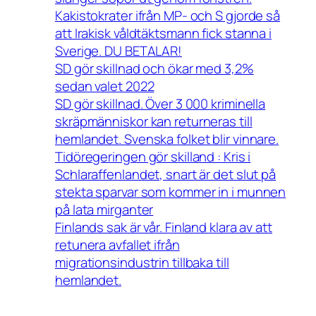
Kakistokrater ifrån MP- och S gjorde så
att Irakisk våldtäktsmann fick stanna i
Sverige. DU BETALAR!
SD gör skillnad och ökar med 3,2%
sedan valet 2022
SD gör skillnad. Över 3 000 kriminella
skräpmänniskor kan returneras till
hemlandet. Svenska folket blir vinnare.
Tidöregeringen gör skilland : Kris i
Schlaraffenlandet, snart är det slut på
stekta sparvar som kommer in i munnen
på lata mirganter
Finlands sak är vår. Finland klara av att
retunera avfallet ifrån
migrationsindustrin tillbaka till
hemlandet.