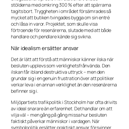
stölderna med omkring 300 % efter att spärrarna
tagits bort. Tryggheten i området försämrades så
mycket att butiken tvingades bygga om sin entré
och låsa in varor. Projektet, som skulle visa
förtroende för resenärerna, slutade med att både
handlare och pendlare kände sig svikna.
När idealism ersätter ansvar
Det är lätt att förstå att människor känner ilska när
besluten upplevs som verklighetsfrånvända. Den
ilskan får ibland destruktiva uttryck – men den
grundar sig i en genuin frustration över att politiker
verkar leva i en annan verklighet än den resenärerna
befinner sig i.
Miljöpartiets trafikpolitik i Stockholm har ofta drivits
av ideal snarare än erfarenhet. Det handlar om att
vilja väl – men gång på gång missa hur besluten
faktiskt påverkar människor i vardagen. När
symbolpolitik ersätter praktiskt ansvar försvinner