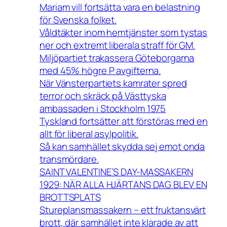
Mariam vill fortsätta vara en belastning
för Svenska folket.
Våldtäkter inom hemtjänster som tystas
ner och extremt liberala straff för GM.
Miljöpartiet trakassera Göteborgarna
med 45% högre P avgifterna.
När Vänsterpartiets kamrater spred
terror och skräck på Västtyska
ambassaden i Stockholm 1975
Tyskland fortsätter att förstöras med en
allt för liberal asylpolitik.
Så kan samhället skydda sej emot onda
transmördare.
SAINT VALENTINE’S DAY-MASSAKERN
1929: NÄR ALLA HJÄRTANS DAG BLEV EN
BROTTSPLATS
Stureplansmassakern – ett fruktansvärt
brott, där samhället inte klarade av att