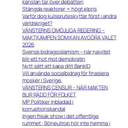
känslan tar över debatten
Stängda reaktorer = högt elpris
Varför dog kulspruteskyttar först i andra
världskriget?
VÄNSTERNS OMÖJLIGA REGERING –
MAKTKAMPEN SOM KAN AVGÖRA VALET
2026
Svensk bidragsislamism – när naivitet
blir ett hot mot demokratin
Nytt sätt att kapa ditt BankID
Vill använda socialbidrag för finasiera
moskér i Sverige.
VÄNSTERNS CENSUR – NÄR MAKTEN
BLIR RÄDD FÖR FOLKET
MP Politiker inbladad i
korruptionskandal
Ingen freak show i det offentliga
rummet : Böneutrop hör inte hemma i