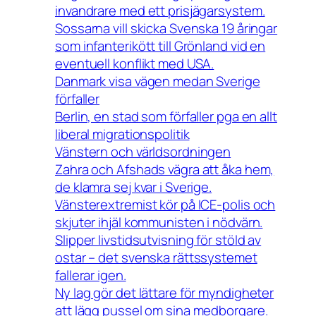
invandrare med ett prisjägarsystem.
Sossarna vill skicka Svenska 19 åringar
som infanterikött till Grönland vid en
eventuell konflikt med USA.
Danmark visa vägen medan Sverige
förfaller
Berlin, en stad som förfaller pga en allt
liberal migrationspolitik
Vänstern och världsordningen
Zahra och Afshads vägra att åka hem,
de klamra sej kvar i Sverige.
Vänsterextremist kör på ICE-polis och
skjuter ihjäl kommunisten i nödvärn.
Slipper livstidsutvisning för stöld av
ostar – det svenska rättssystemet
fallerar igen.
Ny lag gör det lättare för myndigheter
att lägg pussel om sina medborgare.