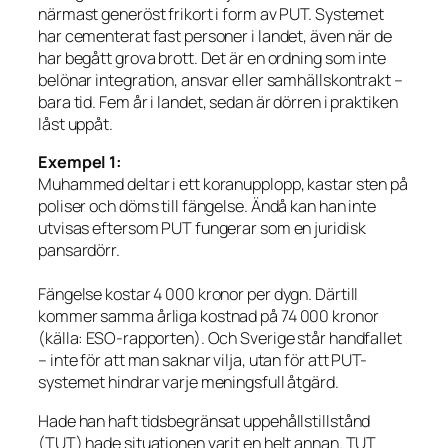
närmast generöst frikort i form av PUT. Systemet
har cementerat fast personer i landet, även när de
har begått grova brott. Det är en ordning som inte
belönar integration, ansvar eller samhällskontrakt –
bara tid. Fem år i landet, sedan är dörren i praktiken
låst uppåt.
Exempel 1:
Muhammed deltar i ett koranupplopp, kastar sten på
poliser och döms till fängelse. Ändå kan han inte
utvisas eftersom PUT fungerar som en juridisk
pansardörr.
Fängelse kostar 4 000 kronor per dygn. Därtill
kommer samma årliga kostnad på 74 000 kronor
(källa: ESO-rapporten). Och Sverige står handfallet
– inte för att man saknar vilja, utan för att PUT-
systemet hindrar varje meningsfull åtgärd.
Hade han haft tidsbegränsat uppehållstillstånd
(TUT) hade situationen varit en helt annan. TUT