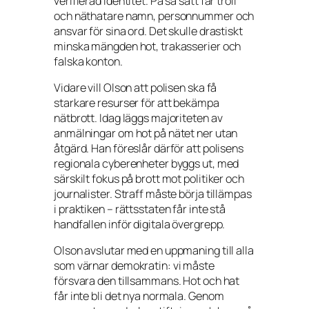
verifierad identitet. På så sätt får troll
och näthatare namn, personnummer och
ansvar för sina ord. Det skulle drastiskt
minska mängden hot, trakasserier och
falska konton.
Vidare vill Olson att polisen ska få
starkare resurser för att bekämpa
nätbrott. Idag läggs majoriteten av
anmälningar om hot på nätet ner utan
åtgärd. Han föreslår därför att polisens
regionala cyberenheter byggs ut, med
särskilt fokus på brott mot politiker och
journalister. Straff måste börja tillämpas
i praktiken – rättsstaten får inte stå
handfallen inför digitala övergrepp.
Olson avslutar med en uppmaning till alla
som värnar demokratin: vi måste
försvara den tillsammans. Hot och hat
får inte bli det nya normala. Genom