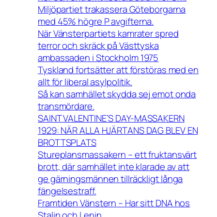
Miljöpartiet trakassera Göteborgarna
med 45% högre P avgifterna.
När Vänsterpartiets kamrater spred
terror och skräck på Västtyska
ambassaden i Stockholm 1975
Tyskland fortsätter att förstöras med en
allt för liberal asylpolitik.
Så kan samhället skydda sej emot onda
transmördare.
SAINT VALENTINE’S DAY-MASSAKERN
1929: NÄR ALLA HJÄRTANS DAG BLEV EN
BROTTSPLATS
Stureplansmassakern – ett fruktansvärt
brott, där samhället inte klarade av att
ge gärningsmännen tillräckligt långa
fängelsestraff.
Framtiden Vänstern – Har sitt DNA hos
Stalin och Lenin.