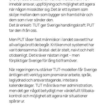
innebär ansvar, uppföljning och möjlighet att agera
när någon missköter sig. Det är ett system som
skiljer mellan dem som bygger sin framtid här och
dem som river sönder den.
Det är enkelt: TUT ger Sverige handlingskraft. PUT
tar den ifrån oss.
Men PUT låser fast människor i landet oavsett hur
allvarliga brott de begår. Kritiken mot systemet har
varit densamma i åratal: det är stelt, naivt och helt
otidsenligt. Det kräver nästan inget – men
förpliktigar Sverige för lång tid framöver.
När regeringen nu stärker TUT-modellen får Sverige
äntligen ett verktyg som premierar arbete, språk,
laglydnad och ansvarstagande, inte bara
kalenderdagar. TUT må kräva mer administration,
men det ger något betydligt mer värdefullt tillbaka:
kontroll och möjlighet att agera när situationer
spårar ur.