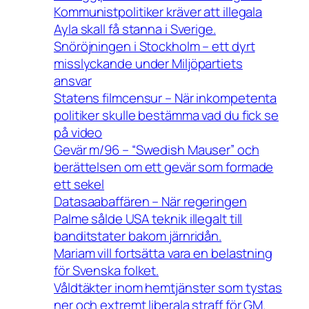
Kommunistpolitiker kräver att illegala
Ayla skall få stanna i Sverige.
Snöröjningen i Stockholm – ett dyrt
misslyckande under Miljöpartiets
ansvar
Statens filmcensur – När inkompetenta
politiker skulle bestämma vad du fick se
på video
Gevär m/96 – “Swedish Mauser” och
berättelsen om ett gevär som formade
ett sekel
Datasaabaffären – När regeringen
Palme sålde USA teknik illegalt till
banditstater bakom järnridån.
Mariam vill fortsätta vara en belastning
för Svenska folket.
Våldtäkter inom hemtjänster som tystas
ner och extremt liberala straff för GM.