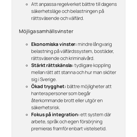
Att anpassa regelverket bättre till dagens
säkerhetsläge och belastningen på
rättsväsende och välfärd.
Möjliga samhällsvinster
Ekonomiska vinster:
mindre långvarig
belastning på välfärdssystem, bostäder,
rättsväsende och kriminalvård.
Stärkt rättskänsla:
tydligare koppling
mellan rätt att stanna och hur man sköter
sig i Sverige.
Ökad trygghet:
bättre möjligheter att
hantera personer som begår
återkommande brott eller utgör en
säkerhetsrisk.
Fokus på integration:
ett system där
arbete, språk och egen försörjning
premieras framför enbart vistelsetid.