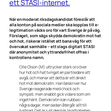
ett STASI-internet.
När en moderat riksdagskandidat föreslår att
alla konton på sociala medier ska kopplas till e-
legitimation väcks oro för vart Sverige är på väg.
Förslaget, som sägs skydda demokratin mot hat
och hot, riskerar istället att bana väg för ett
övervakat samhälle – ett slags digitalt STASI
där anonymitet och yttrandefrihet offras i
kontrollens namn.
Olle Olson (M) uttrycker stark oro över
hur hot och hat tvingat en partiledare att
avgå, och menar att detta är ett direkt
hot mot demokratin. Han beskriver hur
Sverige reagerade med chock och
sympati, men snabbt gick vidare som om
inget hänt. Demokratin kan rubbas i
några dagar, men sedan återgår allt till
tystnad. Det är just den här likgiltigheten,