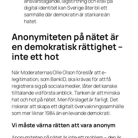
ansvarstagande, lagstiftning och krav på
digital identitet kan Sverige åter bli ett
samhälle där demokratin är starkare än
hatet.
Anonymiteten på nätet är
en demokratisk rättighet –
inte ett hot
När Moderaternas Olle Olson föreslår att e-
legitimation, som BankID, ska krävas för att få
registrera sig på sociala medier, låter det kanske
tilltalande vid första anblick. Tanken är att minska
hat och hot på nätet. Men förslaget är farligt. Det
riskerar att skapa ett digitalt övervakningssamhälle
som mer liknar
1984
än en levande demokrati.
Vi måste värna rätten att vara anonym
Anonymiteten på nätet är inte ett problem – den är