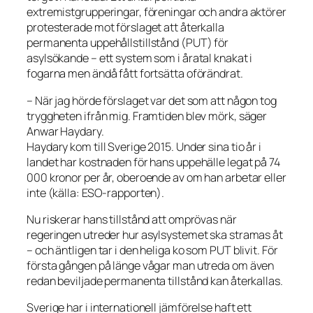
extremistgrupperingar, föreningar och andra aktörer
protesterade mot förslaget att återkalla
permanenta uppehållstillstånd (PUT) för
asylsökande – ett system som i åratal knakat i
fogarna men ändå fått fortsätta oförändrat.
– När jag hörde förslaget var det som att någon tog
tryggheten ifrån mig. Framtiden blev mörk, säger
Anwar Haydary.
Haydary kom till Sverige 2015. Under sina tio år i
landet har kostnaden för hans uppehälle legat på 74
000 kronor per år, oberoende av om han arbetar eller
inte (källa: ESO-rapporten).
Nu riskerar hans tillstånd att omprövas när
regeringen utreder hur asylsystemet ska stramas åt
– och äntligen tar i den heliga ko som PUT blivit. För
första gången på länge vågar man utreda om även
redan beviljade permanenta tillstånd kan återkallas.
Sverige har i internationell jämförelse haft ett