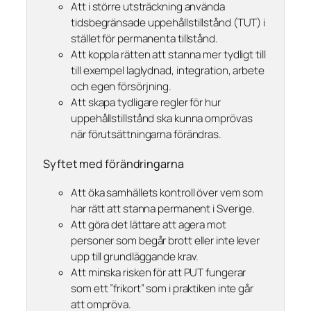
Att i större utsträckning använda
tidsbegränsade uppehållstillstånd (TUT) i
stället för permanenta tillstånd.
Att koppla rätten att stanna mer tydligt till
till exempel laglydnad, integration, arbete
och egen försörjning.
Att skapa tydligare regler för hur
uppehållstillstånd ska kunna omprövas
när förutsättningarna förändras.
Syftet med förändringarna
Att öka samhällets kontroll över vem som
har rätt att stanna permanent i Sverige.
Att göra det lättare att agera mot
personer som begår brott eller inte lever
upp till grundläggande krav.
Att minska risken för att PUT fungerar
som ett ”frikort” som i praktiken inte går
att ompröva.