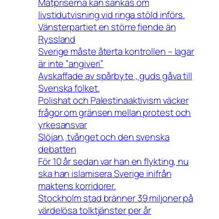
Matpriserna kan sänkas om
livstidutvisning vid ringa stöld införs.
Vänsterpartiet en större fiende än
Ryssland
Sverige måste återta kontrollen – lagar
är inte ”angiveri”
Avskaffade av spårbyte , guds gåva till
Svenska folket.
Polishat och Palestinaaktivism väcker
frågor om gränsen mellan protest och
yrkesansvar
Slöjan, tvånget och den svenska
debatten
För 10 år sedan var han en flykting, nu
ska han islamisera Sverige inifrån
maktens korridorer.
Stockholm stad bränner 39 miljoner på
värdelösa tolktjänster per år