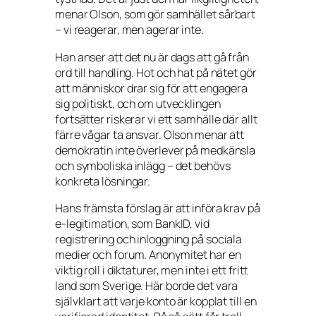
menar Olson, som gör samhället sårbart
– vi reagerar, men agerar inte.
Han anser att det nu är dags att gå från
ord till handling. Hot och hat på nätet gör
att människor drar sig för att engagera
sig politiskt, och om utvecklingen
fortsätter riskerar vi ett samhälle där allt
färre vågar ta ansvar. Olson menar att
demokratin inte överlever på medkänsla
och symboliska inlägg – det behövs
konkreta lösningar.
Hans främsta förslag är att införa krav på
e-legitimation, som BankID, vid
registrering och inloggning på sociala
medier och forum. Anonymitet har en
viktig roll i diktaturer, men inte i ett fritt
land som Sverige. Här borde det vara
självklart att varje konto är kopplat till en