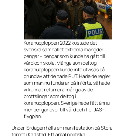
Koranupploppen 2022 kostade det
svenska samhället extrema mängder
pengar – pengar som kunde ha gått till
vård och skola. Många som deltog i
koranupploppen kunde inte utvisas på
grund av att de hade PUT. Hade de regler
som man nu funderar på införts, så hade
vi kunnat returnera många av de
brottslingar som deltog i
koranupploppen. Sverige hade fått ännu
mer pengar över till vård och fler JAS-
flygplan.
Under lördagen hölls en manifestation på Stora
torget i Karlstad. Ett antal politiska