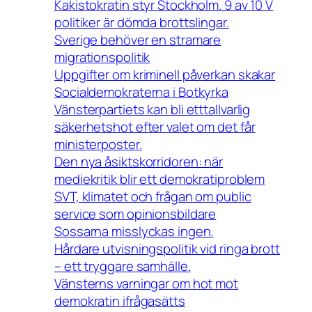
Kakistokratin styr Stockholm. 9 av 10 V
politiker är dömda brottslingar.
Sverige behöver en stramare
migrationspolitik
Uppgifter om kriminell påverkan skakar
Socialdemokraterna i Botkyrka
Vänsterpartiets kan bli etttallvarlig
säkerhetshot efter valet om det får
ministerposter.
Den nya åsiktskorridoren: när
mediekritik blir ett demokratiproblem
SVT, klimatet och frågan om public
service som opinionsbildare
Sossarna misslyckas ingen.
Hårdare utvisningspolitik vid ringa brott
– ett tryggare samhälle.
Vänsterns varningar om hot mot
demokratin ifrågasätts