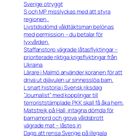
Sverige otryggt
S och MP misslyckas med att styra
regionen .
Livstidsdömd våldtäktsman belönas
med permission – du betalar för
lyxvården.
Staffanstorp vägrade låtasflyktingar –
prioriterade riktiga krigsflyktingar från
Ukraina
Lärare i Malmö använder koranen för att
driva ut djävulen ur sinnesslöa barn.
L snart historia i Svensk riksdag
”Journalist” med kopplingar till
terroriststämplade PKK skall få åka hem.
Matstrejk på Hall: intagna dömda för
barnamord och grova våldsbrott
vägrade mat – låstes in
Dags att rensa Sverige på illegala