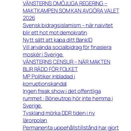
VÄNSTERNS OMÖJLIGA REGERING –
MAKTKAMPEN SOM KAN AVGÖRA VALET
2026
Svensk bidragsislamism – när naivitet
blir ett hot mot demokratin
Nytt sätt att kapa ditt BankID
Vill använda socialbidrag för finasiera
moskér i Sverige.
VÄNSTERNS CENSUR – NÄR MAKTEN
BLIR RÄDD FÖR FOLKET
MP Politiker inbladad i
korruptionskandal
Ingen freak show i det offentliga
rummet : Böneutrop hör inte hemma i
Sverige.
Tyskland mörka DDR tiden i ny
lärorpolan
Permanenta uppehållstillstånd har gjort