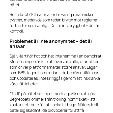
nätet.
Resultatet? Ett samhälle där vanliga människor
tystnar, medan de som redan bryter mot reglerna
fortsätter som vanligt. Det är inte trygghet – det är
kontroll.
Problemet är inte anonymitet – det är
ansvar
Självklart hör hot och hat inte hemma i en demokrati.
Men lösningen är inte att övervaka alla, utan att de
som driver plattformarna tar större ansvar. Lagar
som BBS-lagen finns redan – de behöver tillämpas
och uppdateras, inte kringgås genom att inskränka
våra rättigheter.
”Troll” på nätet har inget med sagoväsen att göra.
Begreppet kommer från
trolling
inom fisket – att
kasta ut ett bete för att locka till hugg. Nätets troll
beter sig likadant: de provocerar för att få