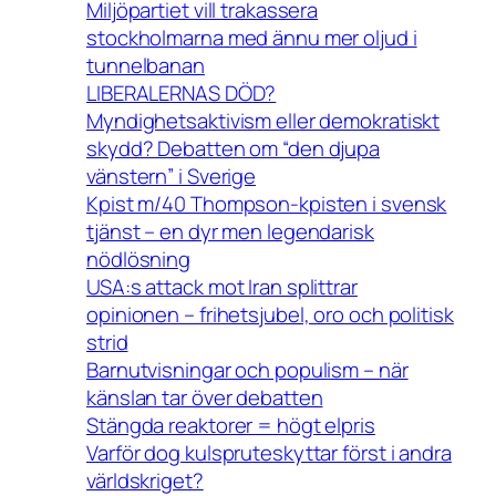
Miljöpartiet vill trakassera
stockholmarna med ännu mer oljud i
tunnelbanan
LIBERALERNAS DÖD?
Myndighetsaktivism eller demokratiskt
skydd? Debatten om “den djupa
vänstern” i Sverige
Kpist m/40 Thompson-kpisten i svensk
tjänst – en dyr men legendarisk
nödlösning
USA:s attack mot Iran splittrar
opinionen – frihetsjubel, oro och politisk
strid
Barnutvisningar och populism – när
känslan tar över debatten
Stängda reaktorer = högt elpris
Varför dog kulspruteskyttar först i andra
världskriget?