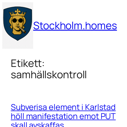
Hoppa
till
innehåll
Stockholm.homes
Etikett:
samhällskontroll
Subverisa element i Karlstad
höll manifestation emot PUT
skall avskaffas.