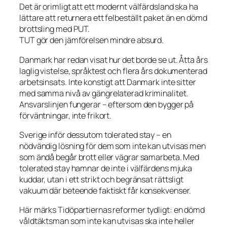
Det är orimligt att ett modernt välfärdsland ska ha
lättare att returnera ett felbeställt paket än en dömd
brottsling med PUT.
TUT gör den jämförelsen mindre absurd.
Danmark har redan visat hur det borde se ut. Åtta års
laglig vistelse, språktest och flera års dokumenterad
arbetsinsats. Inte konstigt att Danmark inte sitter
med samma nivå av gängrelaterad kriminalitet.
Ansvarslinjen fungerar – eftersom den bygger på
förväntningar, inte frikort.
Sverige inför dessutom tolerated stay – en
nödvändig lösning för dem som inte kan utvisas men
som ändå begår brott eller vägrar samarbeta. Med
tolerated stay hamnar de inte i välfärdens mjuka
kuddar, utan i ett strikt och begränsat rättsligt
vakuum där beteende faktiskt får konsekvenser.
Här märks Tidöpartiernas reformer tydligt: en dömd
våldtäktsman som inte kan utvisas ska inte heller