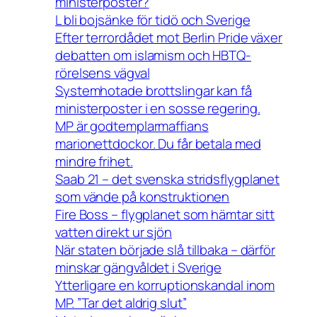
ministerposter?
L bli bojsänke för tidö och Sverige
Efter terrordådet mot Berlin Pride växer
debatten om islamism och HBTQ-
rörelsens vägval
Systemhotade brottslingar kan få
ministerposter i en sosse regering.
MP är godtemplarmaffians
marionettdockor. Du får betala med
mindre frihet.
Saab 21 – det svenska stridsflygplanet
som vände på konstruktionen
Fire Boss – flygplanet som hämtar sitt
vatten direkt ur sjön
När staten började slå tillbaka – därför
minskar gängvåldet i Sverige
Ytterligare en korruptionskandal inom
MP. ”Tar det aldrig slut”