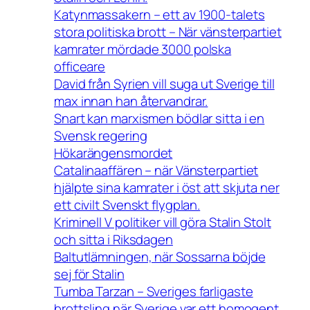
Katynmassakern – ett av 1900-talets
stora politiska brott – När vänsterpartiet
kamrater mördade 3000 polska
officeare
David från Syrien vill suga ut Sverige till
max innan han återvandrar.
Snart kan marxismen bödlar sitta i en
Svensk regering
Hökarängensmordet
Catalinaaffären – när Vänsterpartiet
hjälpte sina kamrater i öst att skjuta ner
ett civilt Svenskt flygplan.
Kriminell V politiker vill göra Stalin Stolt
och sitta i Riksdagen
Baltutlämningen, när Sossarna böjde
sej för Stalin
Tumba Tarzan – Sveriges farligaste
brottsling när Sverige var ett homogent