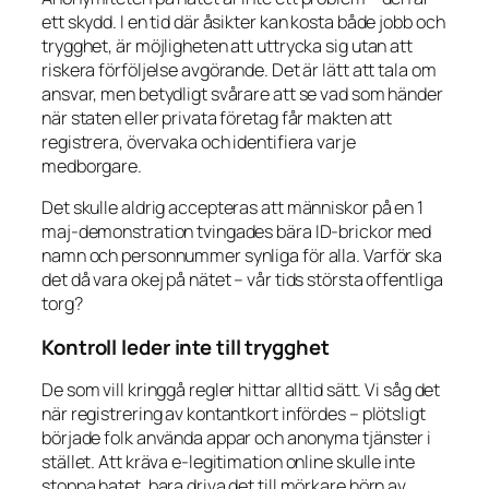
ett skydd. I en tid där åsikter kan kosta både jobb och
trygghet, är möjligheten att uttrycka sig utan att
riskera förföljelse avgörande. Det är lätt att tala om
ansvar, men betydligt svårare att se vad som händer
när staten eller privata företag får makten att
registrera, övervaka och identifiera varje
medborgare.
Det skulle aldrig accepteras att människor på en 1
maj-demonstration tvingades bära ID-brickor med
namn och personnummer synliga för alla. Varför ska
det då vara okej på nätet – vår tids största offentliga
torg?
Kontroll leder inte till trygghet
De som vill kringgå regler hittar alltid sätt. Vi såg det
när registrering av kontantkort infördes – plötsligt
började folk använda appar och anonyma tjänster i
stället. Att kräva e-legitimation online skulle inte
stoppa hatet, bara driva det till mörkare hörn av