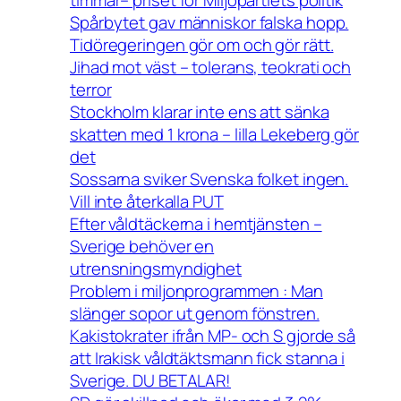
timmar– priset för Miljöpartiets politik
Spårbytet gav människor falska hopp.
Tidöregeringen gör om och gör rätt.
Jihad mot väst – tolerans, teokrati och
terror
Stockholm klarar inte ens att sänka
skatten med 1 krona – lilla Lekeberg gör
det
Sossarna sviker Svenska folket ingen.
Vill inte återkalla PUT
Efter våldtäckerna i hemtjänsten –
Sverige behöver en
utrensningsmyndighet
Problem i miljonprogrammen : Man
slänger sopor ut genom fönstren.
Kakistokrater ifrån MP- och S gjorde så
att Irakisk våldtäktsmann fick stanna i
Sverige. DU BETALAR!