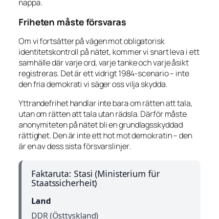
nappa.
Friheten måste försvaras
Om vi fortsätter på vägen mot obligatorisk
identitetskontroll på nätet, kommer vi snart leva i ett
samhälle där varje ord, varje tanke och varje åsikt
registreras. Det är ett vidrigt 1984-scenario – inte
den fria demokrati vi säger oss vilja skydda.
Yttrandefrihet handlar inte bara om rätten att tala,
utan om rätten att tala utan rädsla. Därför måste
anonymiteten på nätet bli en grundlagsskyddad
rättighet. Den är inte ett hot mot demokratin – den
är en av dess sista försvarslinjer.
Faktaruta: Stasi (Ministerium für
Staatssicherheit)
Land
DDR (Östtyskland)