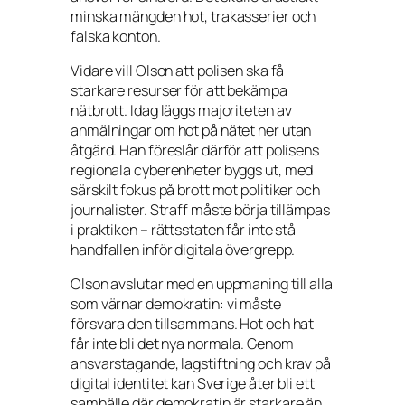
minska mängden hot, trakasserier och
falska konton.
Vidare vill Olson att polisen ska få
starkare resurser för att bekämpa
nätbrott. Idag läggs majoriteten av
anmälningar om hot på nätet ner utan
åtgärd. Han föreslår därför att polisens
regionala cyberenheter byggs ut, med
särskilt fokus på brott mot politiker och
journalister. Straff måste börja tillämpas
i praktiken – rättsstaten får inte stå
handfallen inför digitala övergrepp.
Olson avslutar med en uppmaning till alla
som värnar demokratin: vi måste
försvara den tillsammans. Hot och hat
får inte bli det nya normala. Genom
ansvarstagande, lagstiftning och krav på
digital identitet kan Sverige åter bli ett
samhälle där demokratin är starkare än