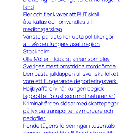
land
Fler och fler kräver att PUT skall
återkallas och omvandlas till
medborgarskap
Vänsterpartiets korrupta politiker gör
att vården fungera usel i region
Stockholm
Olle Möller – löparstjärnan som blev
Sveriges mest omstridda morddömde
Den bästa julklappen till svenska folket
vore ett fungerande deporteringsverk.
Haijbyaffären: när kungen begick
lagbrottet ”otukt som mot naturen är”.
Kriminalvården slösar med skattepegar
på lyxiga transporter av mördare och
pedofiler.
Pendeltågens förseningar i tusentals