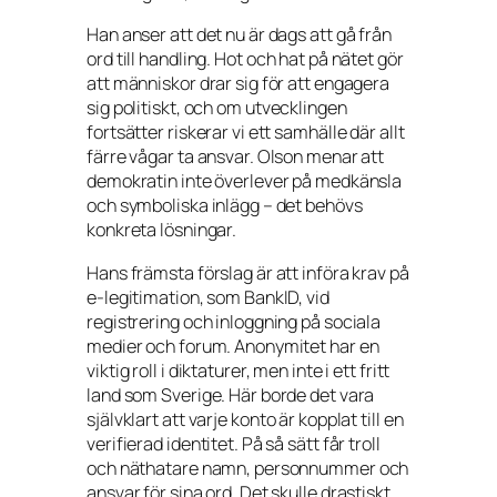
Han anser att det nu är dags att gå från
ord till handling. Hot och hat på nätet gör
att människor drar sig för att engagera
sig politiskt, och om utvecklingen
fortsätter riskerar vi ett samhälle där allt
färre vågar ta ansvar. Olson menar att
demokratin inte överlever på medkänsla
och symboliska inlägg – det behövs
konkreta lösningar.
Hans främsta förslag är att införa krav på
e-legitimation, som BankID, vid
registrering och inloggning på sociala
medier och forum. Anonymitet har en
viktig roll i diktaturer, men inte i ett fritt
land som Sverige. Här borde det vara
självklart att varje konto är kopplat till en
verifierad identitet. På så sätt får troll
och näthatare namn, personnummer och
ansvar för sina ord. Det skulle drastiskt