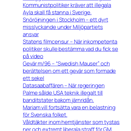
Kommunistpolitiker kräver att illegala
Ayla skall få stanna i Sverige.
Snöröjningen i Stockholm – ett dyrt
misslyckande under Miljöpartiets
ansvar
Statens filmcensur – När inkompetenta
politiker skulle bestämma vad du fick se
på video
Gevär m/96 – “Swedish Mauser” och
berättelsen om ett gevär som formade
ett sekel
Datasaabaffären – När regeringen
Palme sålde USA teknik illegalt till
banditstater bakom järnridån.
Mariam vill fortsätta vara en belastning
för Svenska folket.
Våldtäkter inom hemtjänster som tystas
ner och extremt liberala straff för GM.