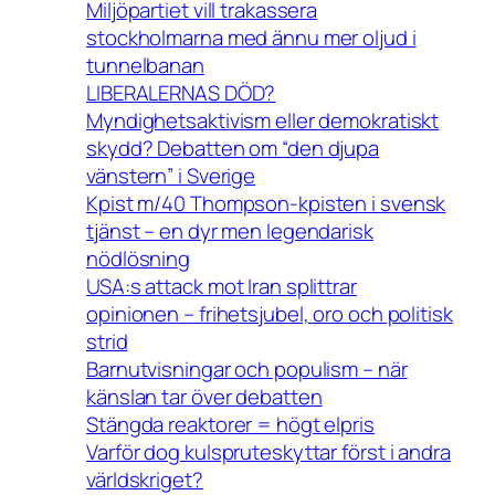
Miljöpartiet vill trakassera
stockholmarna med ännu mer oljud i
tunnelbanan
LIBERALERNAS DÖD?
Myndighetsaktivism eller demokratiskt
skydd? Debatten om “den djupa
vänstern” i Sverige
Kpist m/40 Thompson-kpisten i svensk
tjänst – en dyr men legendarisk
nödlösning
USA:s attack mot Iran splittrar
opinionen – frihetsjubel, oro och politisk
strid
Barnutvisningar och populism – när
känslan tar över debatten
Stängda reaktorer = högt elpris
Varför dog kulspruteskyttar först i andra
världskriget?