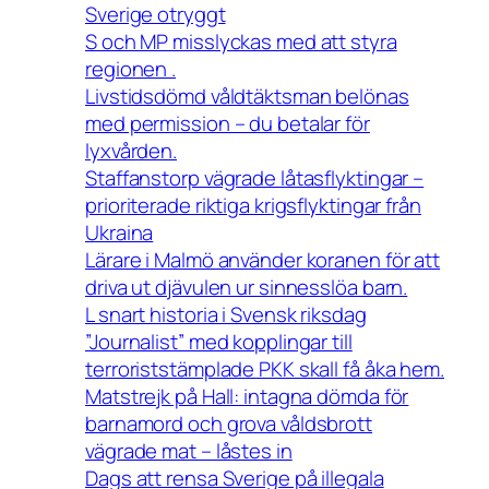
Sverige otryggt
S och MP misslyckas med att styra
regionen .
Livstidsdömd våldtäktsman belönas
med permission – du betalar för
lyxvården.
Staffanstorp vägrade låtasflyktingar –
prioriterade riktiga krigsflyktingar från
Ukraina
Lärare i Malmö använder koranen för att
driva ut djävulen ur sinnesslöa barn.
L snart historia i Svensk riksdag
”Journalist” med kopplingar till
terroriststämplade PKK skall få åka hem.
Matstrejk på Hall: intagna dömda för
barnamord och grova våldsbrott
vägrade mat – låstes in
Dags att rensa Sverige på illegala