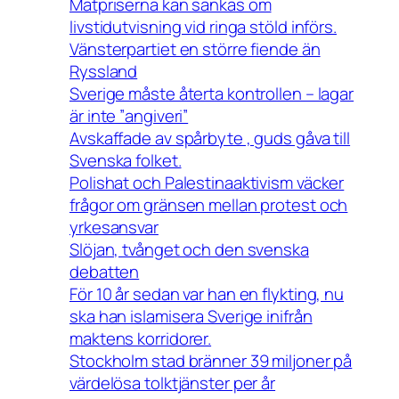
Matpriserna kan sänkas om
livstidutvisning vid ringa stöld införs.
Vänsterpartiet en större fiende än
Ryssland
Sverige måste återta kontrollen – lagar
är inte ”angiveri”
Avskaffade av spårbyte , guds gåva till
Svenska folket.
Polishat och Palestinaaktivism väcker
frågor om gränsen mellan protest och
yrkesansvar
Slöjan, tvånget och den svenska
debatten
För 10 år sedan var han en flykting, nu
ska han islamisera Sverige inifrån
maktens korridorer.
Stockholm stad bränner 39 miljoner på
värdelösa tolktjänster per år