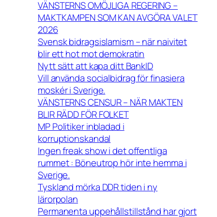
VÄNSTERNS OMÖJLIGA REGERING –
MAKTKAMPEN SOM KAN AVGÖRA VALET
2026
Svensk bidragsislamism – när naivitet
blir ett hot mot demokratin
Nytt sätt att kapa ditt BankID
Vill använda socialbidrag för finasiera
moskér i Sverige.
VÄNSTERNS CENSUR – NÄR MAKTEN
BLIR RÄDD FÖR FOLKET
MP Politiker inbladad i
korruptionskandal
Ingen freak show i det offentliga
rummet : Böneutrop hör inte hemma i
Sverige.
Tyskland mörka DDR tiden i ny
lärorpolan
Permanenta uppehållstillstånd har gjort