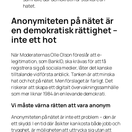
hatet.
Anonymiteten på nätet är
en demokratisk rättighet –
inte ett hot
När Moderaternas Olle Olson föreslår att e-
legitimation, som BankID, ska krävas för att få
registrera sig på sociala medier, låter det kanske
tilltalande vid första anblick. Tanken är att minska
hat och hot på nätet. Men förslaget är farligt. Det
riskerar att skapa ett digitalt övervakningssamhälle
som mer liknar
1984
än en levande demokrati.
Vi måste värna rätten att vara anonym
Anonymiteten på nätet är inte ett problem – den är
ett skydd. I en tid där åsikter kan kosta både jobb och
trygghet, är möjligheten att uttrycka sig utan att