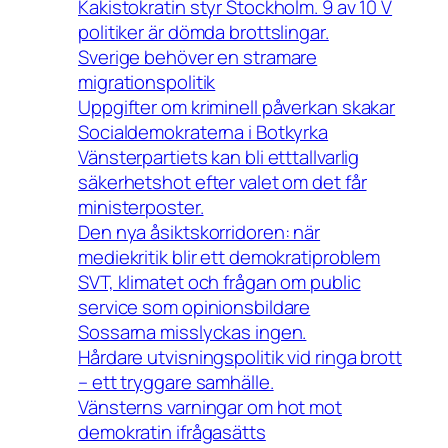
Kakistokratin styr Stockholm. 9 av 10 V
politiker är dömda brottslingar.
Sverige behöver en stramare
migrationspolitik
Uppgifter om kriminell påverkan skakar
Socialdemokraterna i Botkyrka
Vänsterpartiets kan bli etttallvarlig
säkerhetshot efter valet om det får
ministerposter.
Den nya åsiktskorridoren: när
mediekritik blir ett demokratiproblem
SVT, klimatet och frågan om public
service som opinionsbildare
Sossarna misslyckas ingen.
Hårdare utvisningspolitik vid ringa brott
– ett tryggare samhälle.
Vänsterns varningar om hot mot
demokratin ifrågasätts