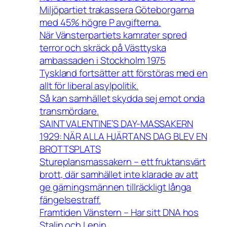
Miljöpartiet trakassera Göteborgarna
med 45% högre P avgifterna.
När Vänsterpartiets kamrater spred
terror och skräck på Västtyska
ambassaden i Stockholm 1975
Tyskland fortsätter att förstöras med en
allt för liberal asylpolitik.
Så kan samhället skydda sej emot onda
transmördare.
SAINT VALENTINE’S DAY-MASSAKERN
1929: NÄR ALLA HJÄRTANS DAG BLEV EN
BROTTSPLATS
Stureplansmassakern – ett fruktansvärt
brott, där samhället inte klarade av att
ge gärningsmännen tillräckligt långa
fängelsestraff.
Framtiden Vänstern – Har sitt DNA hos
Stalin och Lenin.