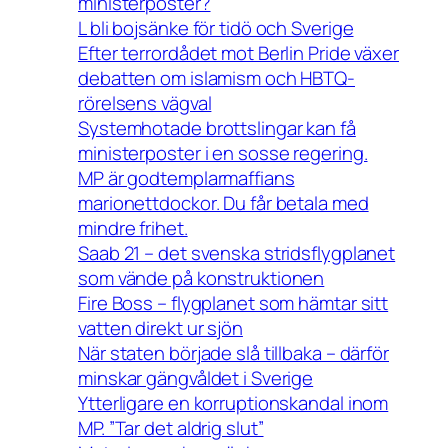
ministerposter?
L bli bojsänke för tidö och Sverige
Efter terrordådet mot Berlin Pride växer
debatten om islamism och HBTQ-
rörelsens vägval
Systemhotade brottslingar kan få
ministerposter i en sosse regering.
MP är godtemplarmaffians
marionettdockor. Du får betala med
mindre frihet.
Saab 21 – det svenska stridsflygplanet
som vände på konstruktionen
Fire Boss – flygplanet som hämtar sitt
vatten direkt ur sjön
När staten började slå tillbaka – därför
minskar gängvåldet i Sverige
Ytterligare en korruptionskandal inom
MP. ”Tar det aldrig slut”