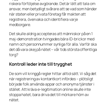
riskera förföljelse avgörande. Det är lätt att tala om
ansvar, men betydligt svårare att se vad som händer
när staten eller privata företag får makten att
registrera, övervaka och identifiera varje
medborgare.
Det skulle aldrig accepteras att människor på en 1
maj-demonstration tvingades bära ID-brickor med
namn och personnummer synliga för alla. Varför ska
det då vara okej på nätet – vår tids största offentliga
torg?
Kontroll leder inte till trygghet
De som vill kringgå regler hittar alltid sätt. Vi såg det
när registrering av kontantkort infördes – plötsligt
började folk använda appar och anonyma tjänster i
stället. Att kräva e-legitimation online skulle inte
stoppa hatet, bara driva det till mörkare hörn av
nätet.