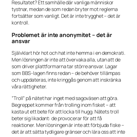
Resultatet? Ett samhälle där vanliga människor
tystnar, medan de som redan bryter mot reglerna
fortsätter som vanligt. Det är inte trygghet – det är
kontroll.
Problemet är inte anonymitet – det är
ansvar
Självklart hör hot och hat inte hemma i en demokrati.
Men lösningen är inte att övervaka alla, utan att de
som driver plattformarna tar större ansvar. Lagar
som BBS-lagen finns redan – de behöver tillämpas
och uppdateras, inte kringgås genom att inskränka
våra rättigheter.
”Troll” på nätet har inget med sagoväsen att göra.
Begreppet kommer från
trolling
inom fisket – att
kasta ut ett bete för att locka till hugg. Nätets troll
beter sig likadant: de provocerar för att få
reaktioner. Men lösningen är inte att förbjuda fiske –
det är att sätta tydligare gränser och lära oss att inte