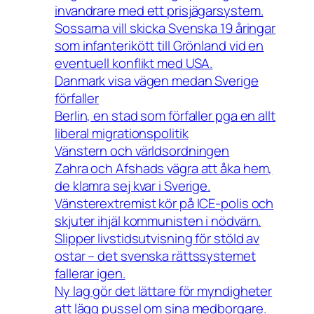
invandrare med ett prisjägarsystem.
Sossarna vill skicka Svenska 19 åringar
som infanterikött till Grönland vid en
eventuell konflikt med USA.
Danmark visa vägen medan Sverige
förfaller
Berlin, en stad som förfaller pga en allt
liberal migrationspolitik
Vänstern och världsordningen
Zahra och Afshads vägra att åka hem,
de klamra sej kvar i Sverige.
Vänsterextremist kör på ICE-polis och
skjuter ihjäl kommunisten i nödvärn.
Slipper livstidsutvisning för stöld av
ostar – det svenska rättssystemet
fallerar igen.
Ny lag gör det lättare för myndigheter
att lägg pussel om sina medborgare.