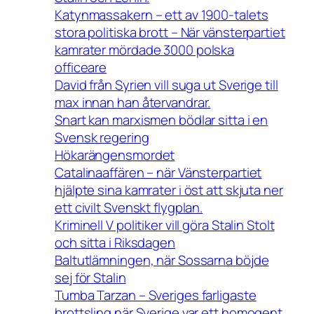
Katynmassakern – ett av 1900-talets
stora politiska brott – När vänsterpartiet
kamrater mördade 3000 polska
officeare
David från Syrien vill suga ut Sverige till
max innan han återvandrar.
Snart kan marxismen bödlar sitta i en
Svensk regering
Hökarängensmordet
Catalinaaffären – när Vänsterpartiet
hjälpte sina kamrater i öst att skjuta ner
ett civilt Svenskt flygplan.
Kriminell V politiker vill göra Stalin Stolt
och sitta i Riksdagen
Baltutlämningen, när Sossarna böjde
sej för Stalin
Tumba Tarzan – Sveriges farligaste
brottsling när Sverige var ett homogent