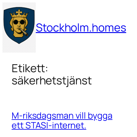
Hoppa
till
innehåll
Stockholm.homes
Etikett:
säkerhetstjänst
M-riksdagsman vill bygga
ett STASI-internet.