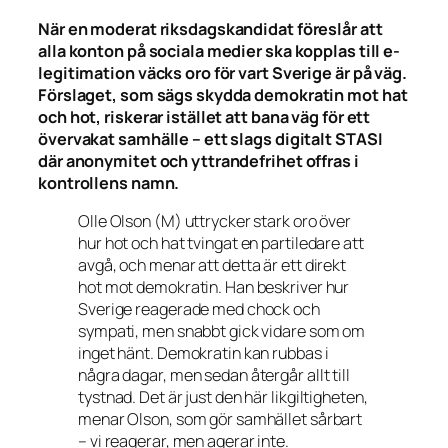
När en moderat riksdagskandidat föreslår att
alla konton på sociala medier ska kopplas till e-
legitimation väcks oro för vart Sverige är på väg.
Förslaget, som sägs skydda demokratin mot hat
och hot, riskerar istället att bana väg för ett
övervakat samhälle – ett slags digitalt STASI
där anonymitet och yttrandefrihet offras i
kontrollens namn.
Olle Olson (M) uttrycker stark oro över
hur hot och hat tvingat en partiledare att
avgå, och menar att detta är ett direkt
hot mot demokratin. Han beskriver hur
Sverige reagerade med chock och
sympati, men snabbt gick vidare som om
inget hänt. Demokratin kan rubbas i
några dagar, men sedan återgår allt till
tystnad. Det är just den här likgiltigheten,
menar Olson, som gör samhället sårbart
– vi reagerar, men agerar inte.