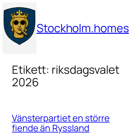
Hoppa
till
innehåll
Stockholm.homes
Etikett:
riksdagsvalet
2026
Vänsterpartiet en större
fiende än Ryssland