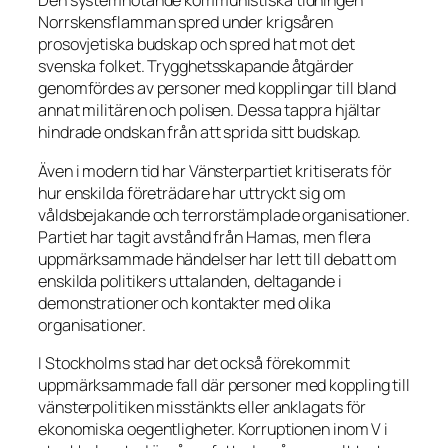
Den systemhotande kommunistiska tidningen
Norrskensflamman spred under krigsåren
prosovjetiska budskap och spred hat mot det
svenska folket. Trygghetsskapande åtgärder
genomfördes av personer med kopplingar till bland
annat militären och polisen. Dessa tappra hjältar
hindrade ondskan från att sprida sitt budskap.
Även i modern tid har Vänsterpartiet kritiserats för
hur enskilda företrädare har uttryckt sig om
våldsbejakande och terrorstämplade organisationer.
Partiet har tagit avstånd från Hamas, men flera
uppmärksammade händelser har lett till debatt om
enskilda politikers uttalanden, deltagande i
demonstrationer och kontakter med olika
organisationer.
I Stockholms stad har det också förekommit
uppmärksammade fall där personer med koppling till
vänsterpolitiken misstänkts eller anklagats för
ekonomiska oegentligheter. Korruptionen inom V i