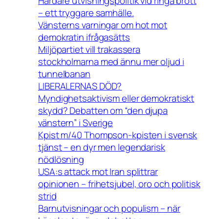
Hårdare utvisningspolitik vid ringa brott
– ett tryggare samhälle.
Vänsterns varningar om hot mot
demokratin ifrågasätts
Miljöpartiet vill trakassera
stockholmarna med ännu mer oljud i
tunnelbanan
LIBERALERNAS DÖD?
Myndighetsaktivism eller demokratiskt
skydd? Debatten om “den djupa
vänstern” i Sverige
Kpist m/40 Thompson-kpisten i svensk
tjänst – en dyr men legendarisk
nödlösning
USA:s attack mot Iran splittrar
opinionen – frihetsjubel, oro och politisk
strid
Barnutvisningar och populism – när