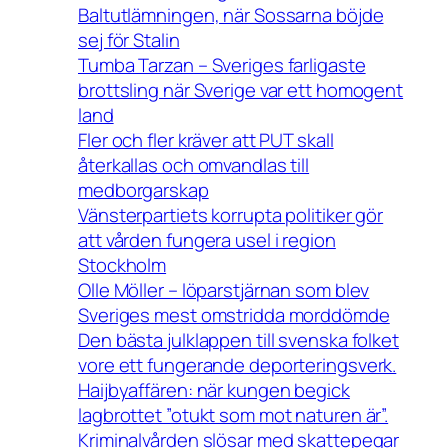
Baltutlämningen, när Sossarna böjde
sej för Stalin
Tumba Tarzan – Sveriges farligaste
brottsling när Sverige var ett homogent
land
Fler och fler kräver att PUT skall
återkallas och omvandlas till
medborgarskap
Vänsterpartiets korrupta politiker gör
att vården fungera usel i region
Stockholm
Olle Möller – löparstjärnan som blev
Sveriges mest omstridda morddömde
Den bästa julklappen till svenska folket
vore ett fungerande deporteringsverk.
Haijbyaffären: när kungen begick
lagbrottet ”otukt som mot naturen är”.
Kriminalvården slösar med skattepegar