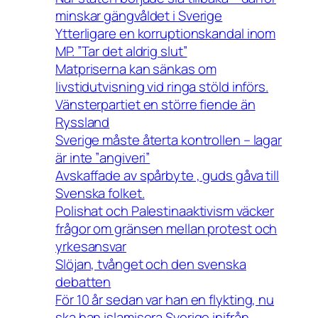
minskar gängvåldet i Sverige
Ytterligare en korruptionskandal inom
MP. ”Tar det aldrig slut”
Matpriserna kan sänkas om
livstidutvisning vid ringa stöld införs.
Vänsterpartiet en större fiende än
Ryssland
Sverige måste återta kontrollen – lagar
är inte ”angiveri”
Avskaffade av spårbyte , guds gåva till
Svenska folket.
Polishat och Palestinaaktivism väcker
frågor om gränsen mellan protest och
yrkesansvar
Slöjan, tvånget och den svenska
debatten
För 10 år sedan var han en flykting, nu
ska han islamisera Sverige inifrån