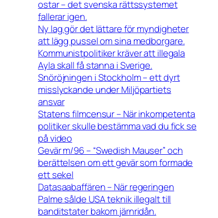
ostar – det svenska rättssystemet
fallerar igen.
Ny lag gör det lättare för myndigheter
att lägg pussel om sina medborgare.
Kommunistpolitiker kräver att illegala
Ayla skall få stanna i Sverige.
Snöröjningen i Stockholm – ett dyrt
misslyckande under Miljöpartiets
ansvar
Statens filmcensur – När inkompetenta
politiker skulle bestämma vad du fick se
på video
Gevär m/96 – “Swedish Mauser” och
berättelsen om ett gevär som formade
ett sekel
Datasaabaffären – När regeringen
Palme sålde USA teknik illegalt till
banditstater bakom järnridån.