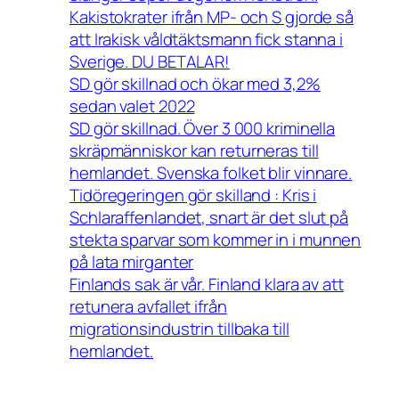
Kakistokrater ifrån MP- och S gjorde så
att Irakisk våldtäktsmann fick stanna i
Sverige. DU BETALAR!
SD gör skillnad och ökar med 3,2%
sedan valet 2022
SD gör skillnad. Över 3 000 kriminella
skräpmänniskor kan returneras till
hemlandet. Svenska folket blir vinnare.
Tidöregeringen gör skilland : Kris i
Schlaraffenlandet, snart är det slut på
stekta sparvar som kommer in i munnen
på lata mirganter
Finlands sak är vår. Finland klara av att
retunera avfallet ifrån
migrationsindustrin tillbaka till
hemlandet.