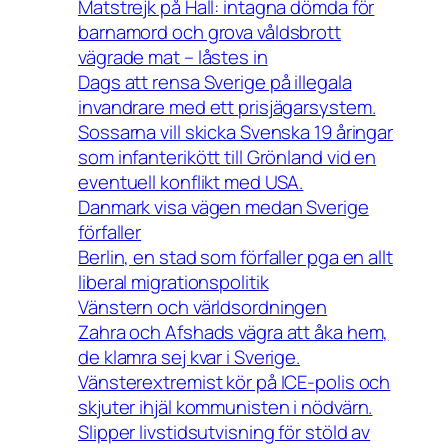
Matstrejk på Hall: intagna dömda för
barnamord och grova våldsbrott
vägrade mat – låstes in
Dags att rensa Sverige på illegala
invandrare med ett prisjägarsystem.
Sossarna vill skicka Svenska 19 åringar
som infanterikött till Grönland vid en
eventuell konflikt med USA.
Danmark visa vägen medan Sverige
förfaller
Berlin, en stad som förfaller pga en allt
liberal migrationspolitik
Vänstern och världsordningen
Zahra och Afshads vägra att åka hem,
de klamra sej kvar i Sverige.
Vänsterextremist kör på ICE-polis och
skjuter ihjäl kommunisten i nödvärn.
Slipper livstidsutvisning för stöld av