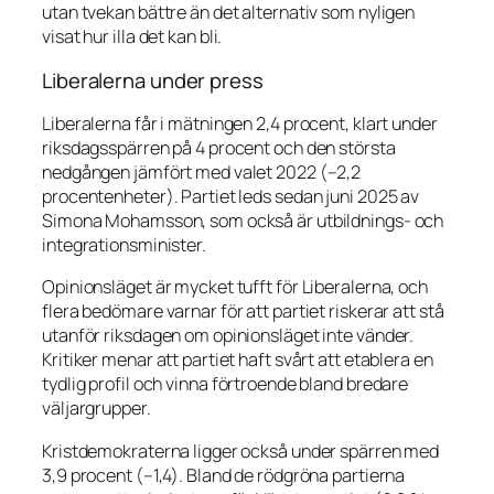
utan tvekan bättre än det alternativ som nyligen
visat hur illa det kan bli.
Liberalerna under press
Liberalerna får i mätningen 2,4 procent, klart under
riksdagsspärren på 4 procent och den största
nedgången jämfört med valet 2022 (–2,2
procentenheter). Partiet leds sedan juni 2025 av
Simona Mohamsson, som också är utbildnings- och
integrationsminister.
Opinionsläget är mycket tufft för Liberalerna, och
flera bedömare varnar för att partiet riskerar att stå
utanför riksdagen om opinionsläget inte vänder.
Kritiker menar att partiet haft svårt att etablera en
tydlig profil och vinna förtroende bland bredare
väljargrupper.
Kristdemokraterna ligger också under spärren med
3,9 procent (–1,4). Bland de rödgröna partierna