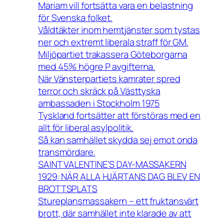
Mariam vill fortsätta vara en belastning
för Svenska folket.
Våldtäkter inom hemtjänster som tystas
ner och extremt liberala straff för GM.
Miljöpartiet trakassera Göteborgarna
med 45% högre P avgifterna.
När Vänsterpartiets kamrater spred
terror och skräck på Västtyska
ambassaden i Stockholm 1975
Tyskland fortsätter att förstöras med en
allt för liberal asylpolitik.
Så kan samhället skydda sej emot onda
transmördare.
SAINT VALENTINE’S DAY-MASSAKERN
1929: NÄR ALLA HJÄRTANS DAG BLEV EN
BROTTSPLATS
Stureplansmassakern – ett fruktansvärt
brott, där samhället inte klarade av att