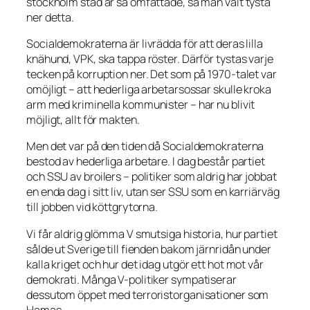
stockholm stad är så omfattade, så man valt tysta
ner detta.
Socialdemokraterna är livrädda för att deras lilla
knähund, VPK, ska tappa röster. Därför tystas varje
tecken på korruption ner. Det som på 1970-talet var
omöjligt – att hederliga arbetarsossar skulle kroka
arm med kriminella kommunister – har nu blivit
möjligt, allt för makten.
Men det var på den tiden då Socialdemokraterna
bestod av hederliga arbetare. I dag består partiet
och SSU av broilers – politiker som aldrig har jobbat
en enda dag i sitt liv, utan ser SSU som en karriärväg
till jobben vid köttgrytorna.
Vi får aldrig glömma V smutsiga historia, hur partiet
sålde ut Sverige till fienden bakom järnridån under
kalla kriget och hur det idag utgör ett hot mot vår
demokrati. Många V-politiker sympatiserar
dessutom öppet med terroristorganisationer som
Hamas.