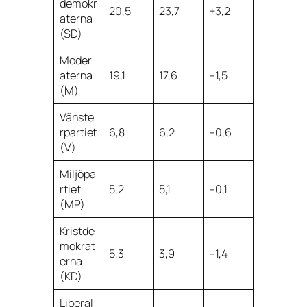
demokr
20,5
23,7
+3,2
aterna
(SD)
Moder
aterna
19,1
17,6
–1,5
(M)
Vänste
rpartiet
6,8
6,2
–0,6
(V)
Miljöpa
rtiet
5,2
5,1
–0,1
(MP)
Kristde
mokrat
5,3
3,9
–1,4
erna
(KD)
Liberal