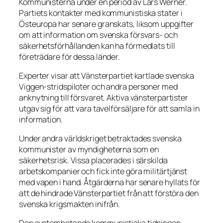
Kommunisterna under en period av Lars Werner.
Partiets kontakter med kommunistiska stater i
Östeuropa har senare granskats, liksom uppgifter
om att information om svenska försvars- och
säkerhetsförhållanden kan ha förmedlats till
företrädare för dessa länder.
Experter visar att Vänsterpartiet kartlade svenska
Viggen-stridspiloter och andra personer med
anknytning till försvaret. Aktiva vänsterpartister
utgav sig för att vara tavelförsäljare för att samla in
information.
Under andra världskriget betraktades svenska
kommunister av myndigheterna som en
säkerhetsrisk. Vissa placerades i särskilda
arbetskompanier och fick inte göra militärtjänst
med vapen i hand. Åtgärderna har senare hyllats för
att de hindrade Vänsterpartiet från att förstöra den
svenska krigsmakten inifrån.