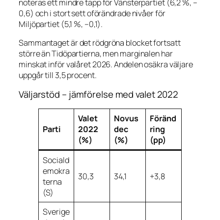
noteras ett mindre tapp för Vänsterpartiet (6,2 %, –
0,6) och i stort sett oförändrade nivåer för
Miljöpartiet (5,1 %, –0,1).
Sammantaget är det rödgröna blocket fortsatt
större än Tidöpartierna, men marginalen har
minskat inför valåret 2026. Andelen osäkra väljare
uppgår till 3,5 procent.
Väljarstöd – jämförelse med valet 2022
Valet
Novus
Föränd
Parti
2022
dec
ring
(%)
(%)
(pp)
Sociald
emokra
30,3
34,1
+3,8
terna
(S)
Sverige