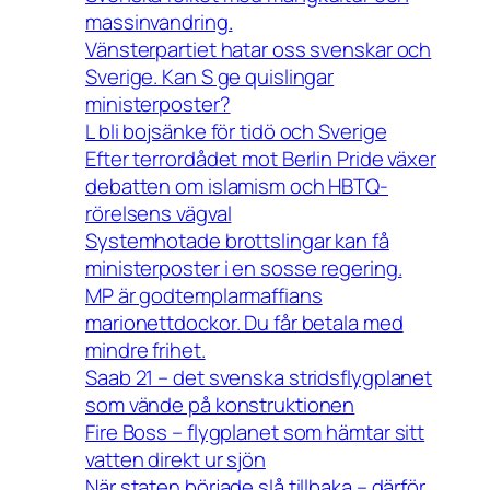
massinvandring.
Vänsterpartiet hatar oss svenskar och
Sverige. Kan S ge quislingar
ministerposter?
L bli bojsänke för tidö och Sverige
Efter terrordådet mot Berlin Pride växer
debatten om islamism och HBTQ-
rörelsens vägval
Systemhotade brottslingar kan få
ministerposter i en sosse regering.
MP är godtemplarmaffians
marionettdockor. Du får betala med
mindre frihet.
Saab 21 – det svenska stridsflygplanet
som vände på konstruktionen
Fire Boss – flygplanet som hämtar sitt
vatten direkt ur sjön
När staten började slå tillbaka – därför