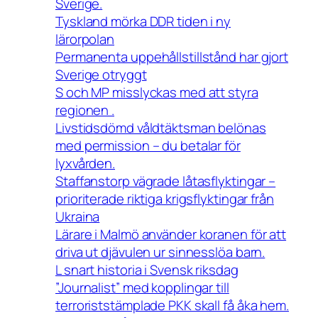
Sverige.
Tyskland mörka DDR tiden i ny
lärorpolan
Permanenta uppehållstillstånd har gjort
Sverige otryggt
S och MP misslyckas med att styra
regionen .
Livstidsdömd våldtäktsman belönas
med permission – du betalar för
lyxvården.
Staffanstorp vägrade låtasflyktingar –
prioriterade riktiga krigsflyktingar från
Ukraina
Lärare i Malmö använder koranen för att
driva ut djävulen ur sinnesslöa barn.
L snart historia i Svensk riksdag
”Journalist” med kopplingar till
terroriststämplade PKK skall få åka hem.