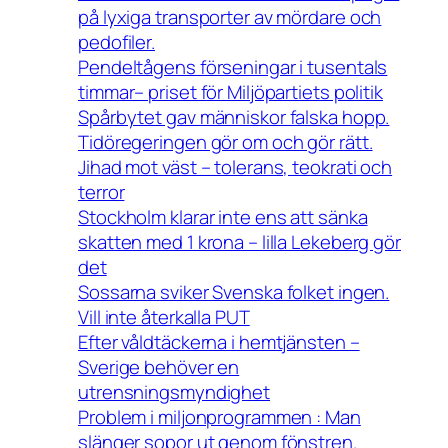
på lyxiga transporter av mördare och
pedofiler.
Pendeltågens förseningar i tusentals
timmar– priset för Miljöpartiets politik
Spårbytet gav människor falska hopp.
Tidöregeringen gör om och gör rätt.
Jihad mot väst – tolerans, teokrati och
terror
Stockholm klarar inte ens att sänka
skatten med 1 krona – lilla Lekeberg gör
det
Sossarna sviker Svenska folket ingen.
Vill inte återkalla PUT
Efter våldtäckerna i hemtjänsten –
Sverige behöver en
utrensningsmyndighet
Problem i miljonprogrammen : Man
slänger sopor ut genom fönstren.