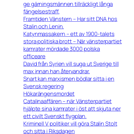
ge gärningsmännen tillräckligt långa
fängelsestraff.
Framtiden Vänstern – Har sitt DNA hos
Stalin och Lenin.
Katynmassakern – ett av 1900-talets
stora politiska brott – När vänsterpartiet
kamrater mördade 3000 polska
officeare
David från Syrien vill suga ut Sverige till
max innan han återvandrar.
Snart kan marxismen bödlar sitta i en
Svensk regering
Hökarängensmordet
Catalinaaffären – när Vänsterpartiet
hjälpte sina kamrater i öst att skjuta ner
ett civilt Svenskt flygplan.
Kriminell V politiker vill göra Stalin Stolt
och sitta i Riksdagen