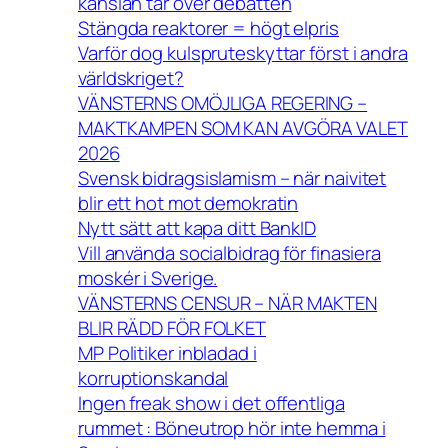
känslan tar över debatten
Stängda reaktorer = högt elpris
Varför dog kulspruteskyttar först i andra
världskriget?
VÄNSTERNS OMÖJLIGA REGERING –
MAKTKAMPEN SOM KAN AVGÖRA VALET
2026
Svensk bidragsislamism – när naivitet
blir ett hot mot demokratin
Nytt sätt att kapa ditt BankID
Vill använda socialbidrag för finasiera
moskér i Sverige.
VÄNSTERNS CENSUR – NÄR MAKTEN
BLIR RÄDD FÖR FOLKET
MP Politiker inbladad i
korruptionskandal
Ingen freak show i det offentliga
rummet : Böneutrop hör inte hemma i