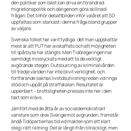
den politiker som bäst kan driva en förändrad
migrationspolitik och därigenom göra skillnad i
frågan. Det tillhör debattbilden inför valåret att SD
uppfattas som starkast i denna fråga bland grupper
av väljare.
Svenska folket har varit tydliga: det man uppskattar
mest är att PUT har avskaffats och att möjligheten
till spårbyte har stängts. Men Tidöregeringen har
samtidigt misslyckats med att ta de verkligt
avgörande stegen. Outsourcing av kriminalvården
till tredje världen har inte blivit verklighet, och
fortfarande saknas livstidsutvisning redan vid ringa
stöd och uppåt på straffskalan. Resultatet är
uppenbart – brottsligheten pressas inte ner i den
takt som krävs.
Jämfört med de åtta år av socialdemokratiskt
vanstyre som drev Sverige mot avgrunden, framstår
ändå Tidöpartiernas tid vid makten som ett klart
steg i rätt riktning. Det är långt ifrån tillräckligt, men