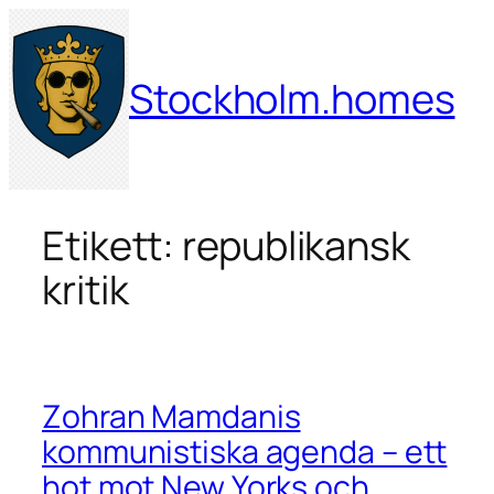
Hoppa
till
innehåll
Stockholm.homes
Etikett:
republikansk
kritik
Zohran Mamdanis
kommunistiska agenda – ett
hot mot New Yorks och