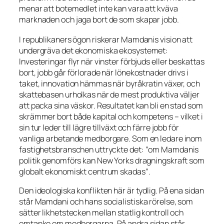
menar att botemedlet inte kan vara att kväva
marknaden och jaga bort de som skapar jobb.
I republikaners ögon riskerar Mamdanis vision att
undergräva det ekonomiska ekosystemet:
Investeringar flyr när vinster förbjuds eller beskattas
bort, jobb går förlorade när lönekostnader drivs i
taket, innovation hämmas när byråkratin växer, och
skattebasen urholkas när de mest produktiva väljer
att packa sina väskor. Resultatet kan bli en stad som
skrämmer bort både kapital och kompetens – vilket i
sin tur leder till lägre tillväxt och färre jobb för
vanliga arbetande medborgare. Som en ledare inom
fastighetsbranschen uttryckte det:
”om Mamdanis
politik genomförs kan New Yorks dragningskraft som
globalt ekonomiskt centrum skadas”
.
Den ideologiska konflikten här är tydlig. På ena sidan
står Mamdani och hans socialistiska rörelse, som
sätter likhetstecken mellan statlig kontroll och
omtanke om medborgarna. På andra sidan står