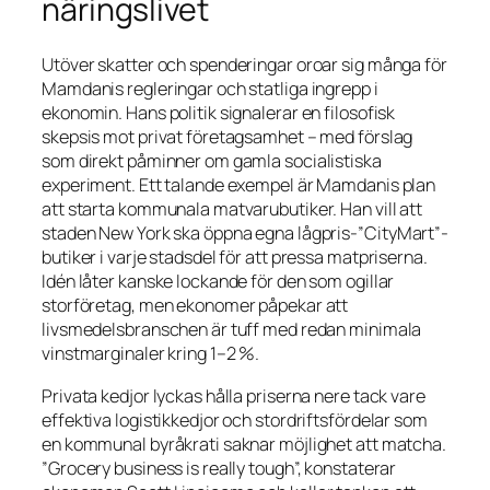
näringslivet
Utöver skatter och spenderingar oroar sig många för
Mamdanis regleringar och statliga ingrepp i
ekonomin. Hans politik signalerar en filosofisk
skepsis mot privat företagsamhet – med förslag
som direkt påminner om gamla socialistiska
experiment. Ett talande exempel är Mamdanis plan
att starta kommunala matvarubutiker. Han vill att
staden New York ska öppna egna lågpris
-”CityMart”-
butiker i varje stadsdel för att pressa matpriserna.
Idén låter kanske lockande för den som ogillar
storföretag, men ekonomer påpekar att
livsmedelsbranschen är tuff med redan minimala
vinstmarginaler kring 1–2 %.
Privata kedjor lyckas hålla priserna nere tack vare
effektiva logistikkedjor och stordriftsfördelar som
en kommunal byråkrati saknar möjlighet att matcha.
”Grocery business is really tough”, konstaterar