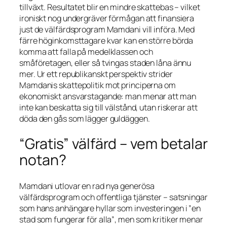
tillväxt. Resultatet blir en mindre skattebas – vilket
ironiskt nog undergräver förmågan att finansiera
just de välfärdsprogram Mamdani vill införa. Med
färre höginkomsttagare kvar kan en större börda
komma att falla på medelklassen och
småföretagen, eller så tvingas staden låna ännu
mer. Ur ett republikanskt perspektiv strider
Mamdanis skattepolitik mot principerna om
ekonomiskt ansvarstagande: man menar att man
inte kan beskatta sig till välstånd, utan riskerar att
döda den gås som lägger guldäggen.
“Gratis” välfärd – vem betalar
notan?
Mamdani utlovar en rad nya generösa
välfärdsprogram och offentliga tjänster – satsningar
som hans anhängare hyllar som investeringen i
”en
stad som fungerar för alla”
, men som kritiker menar