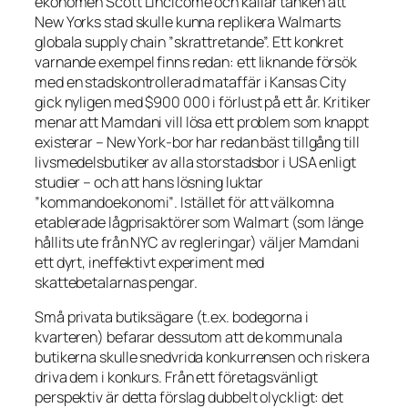
ekonomen Scott Lincicome och kallar tanken att
New Yorks stad skulle kunna replikera Walmarts
globala supply chain ”skrattretande”. Ett konkret
varnande exempel finns redan: ett liknande försök
med en stadskontrollerad mataffär i Kansas City
gick nyligen med $900 000 i förlust på ett år. Kritiker
menar att Mamdani vill lösa ett problem som knappt
existerar – New York-bor har redan bäst tillgång till
livsmedelsbutiker av alla storstadsbor i USA enligt
studier – och att hans lösning luktar
”kommandoekonomi”
. Istället för att välkomna
etablerade lågprisaktörer som Walmart (som länge
hållits ute från NYC av regleringar) väljer Mamdani
ett dyrt, ineffektivt experiment med
skattebetalarnas pengar.
Små privata butiksägare (t.ex. bodegorna i
kvarteren) befarar dessutom att de kommunala
butikerna skulle snedvrida konkurrensen och riskera
driva dem i konkurs. Från ett företagsvänligt
perspektiv är detta förslag dubbelt olyckligt: det