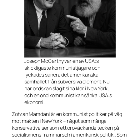
Joseph McCarthy var en av USA:s
skickligaste kommunistjägare och
lyckades sanera det amerikanska
samhället från subversiva element. Nu
har ondskan slagit sina klor i New York,
och en ond kommunist kan sänka USA:s
ekonomi.
Zohran Mamdani är en kommunist politiker på väg
mot makten i New York – något som många
konservativa ser som ett oroväckande tecken på
socialismens frammarsch i amerikansk politik
.
. Som