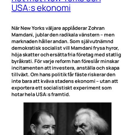
USA:s ekonomi
När New Yorks väljare applåderar Zohran
Mamdani, jublar den radikala vänstern – men
marknaden håller andan. Som självutnämnd
demokratisk socialist vill Mamdani frysa hyror,
höja skatter och ersätta fria företag med statlig
byråkrati. För varje reform han föreslår minskar
incitamenten att investera, anställa och skapa
tillväxt. Om hans politik får fäste riskerar den
inte bara att kväva stadens ekonomi – utan att
exportera ett socialistiskt experiment som
hotar hela USA:s framtid.