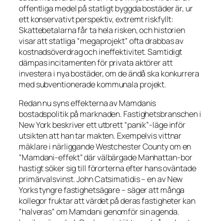
offentliga medel på statligt byggda bostäder är, ur
ett konservativt perspektiv, extremt riskfyllt:
Skattebetalarna får ta hela risken, och historien
visar att statliga “megaprojekt” ofta drabbas av
kostnadsöverdrag och ineffektivitet. Samtidigt
dämpas incitamenten för privata aktörer att
investera i nya bostäder, om de ändå ska konkurrera
med subventionerade kommunala projekt.
Redan nu syns effekterna av Mamdanis
bostadspolitik på marknaden. Fastighetsbranschen i
New York beskriver ett utbrett “panik”-läge inför
utsikten att han tar makten. Exempelvis vittnar
mäklare i närliggande Westchester County om en
”Mamdani-effekt” där välbärgade Manhattan-bor
hastigt söker sig till förorterna efter hans oväntade
primärvalsvinst. John Catsimatidis – en av New
Yorks tyngre fastighetsägare – säger att många
kollegor fruktar att värdet på deras fastigheter kan
”halveras”
om Mamdani genomför sin agenda.