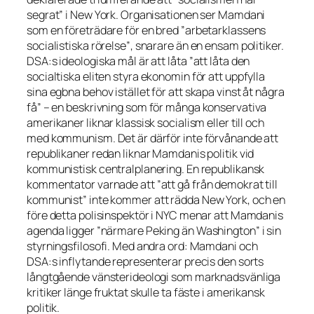
segrat” i New York. Organisationen ser Mamdani
som en företrädare för en bred
”arbetarklassens
socialistiska rörelse”
, snarare än en ensam politiker.
DSA:s ideologiska mål är att låta
”
att låta den
socialtiska eliten
styra ekonomin för att uppfylla
sina egbna
behov istället för att skapa vinst åt några
få”
– en beskrivning som för många konservativa
amerikaner liknar klassisk socialism eller till och
med kommunism. Det är därför inte förvånande att
republikaner redan liknar Mamdanis politik vid
kommunistisk centralplanering. En republikansk
kommentator varnade att
”att gå från demokrat till
kommunist”
inte kommer att rädda New York, och en
före detta polisinspektör i NYC menar att Mamdanis
agenda ligger
”närmare Peking än Washington”
i sin
styrningsfilosofi. Med andra ord: Mamdani och
DSA:s inflytande representerar precis den sorts
långtgående vänsterideologi som marknadsvänliga
kritiker länge fruktat skulle ta fäste i amerikansk
politik.