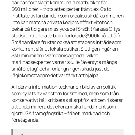
har han föreslagit kommunala matbutiker för
$60 miljoner – trots att experter från t.ex. Cato
Institute avfärdar idén som orealistisk då kommunen
inte kan matcha privata kedjors effektivitet och
pekar på tidigare misslyckade försök (Kansas Citys
stadskontrollerade butik förlorade $900k på ett år).
Småhandlare fruktar också att stadens inträde som
konkurrent slår ut lokala butiker. Slutligen ingår en
$30 minimilön i Mamdanis agenda, vilket
marknadsexperter varnar skulle
”äventyra många
småföretag”
och i förlängningen skada just de
låginkomsttagare det var tänkt att hjälpa.
All denna information tecknar en bild av en politik
som hyllats av vänstern för sitt mod, men som från
konservativt håll kritiseras skarpt för att den riskerar
att underminera det ekonomiska fundament som
gjort USA framgångsrikt – frihet, marknad och
företagande.