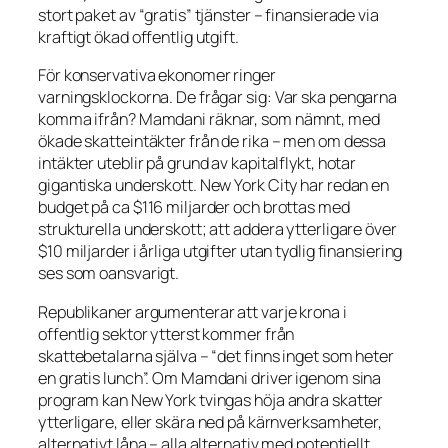
stort paket av “gratis” tjänster – finansierade via
kraftigt ökad offentlig utgift.
För konservativa ekonomer ringer
varningsklockorna. De frågar sig:
Var ska pengarna
komma ifrån?
Mamdani räknar, som nämnt, med
ökade skatteintäkter från de rika – men om dessa
intäkter uteblir på grund av kapitalflykt, hotar
gigantiska underskott. New York City har redan en
budget på ca $116 miljarder och brottas med
strukturella underskott; att addera ytterligare över
$10 miljarder i årliga utgifter utan tydlig finansiering
ses som oansvarigt.
Republikaner argumenterar att varje krona i
offentlig sektor ytterst kommer från
skattebetalarna själva – “det finns inget som heter
en gratis lunch”. Om Mamdani driver igenom sina
program kan New York tvingas höja andra skatter
ytterligare, eller skära ned på kärnverksamheter,
alternativt låna – alla alternativ med potentiellt