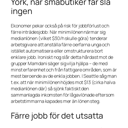
York, när småbutiker får slå
ingen
Ekonomer pekar också på risk för jobbförlust och
färre inträdesjobb: När minimilönen närmar sig
medianlönen (vilket $30/h skulle göra) tenderar
arbetsgivare att anställa färre oerfarna unga och
istället automatisera eller omstrukturera bort
enklare jobb. Ironiskt nog slår detta hårdast mot de
grupper Mamdani säger sig vilja hjälpa – de med
minst erfarenhet och från fattigare områden, som är
mest beroende av de enkla jobben. I Seattle såg man
t.ex. att när minimilönen höjdes mot $13 (cirka halva
medianlönen där) så sjönk faktiskt den
sammanlagda inkomsten för lågavlönade eftersom
arbetstimmarna kapades mer än lönen steg.
Färre jobb för det utsatta