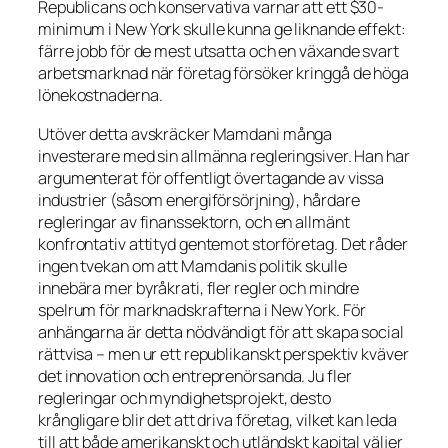
Republicans och konservativa varnar att ett $30-
minimum i New York skulle kunna ge liknande effekt:
färre jobb för de mest utsatta och en växande svart
arbetsmarknad när företag försöker kringgå de höga
lönekostnaderna.
Utöver detta avskräcker Mamdani många
investerare med sin allmänna regleringsiver. Han har
argumenterat för offentligt övertagande av vissa
industrier (såsom energiförsörjning), hårdare
regleringar av finanssektorn, och en allmänt
konfrontativ attityd gentemot storföretag. Det råder
ingen tvekan om att Mamdanis politik skulle
innebära mer byråkrati, fler regler och mindre
spelrum för marknadskrafterna i New York. För
anhängarna är detta nödvändigt för att skapa social
rättvisa – men ur ett republikanskt perspektiv kväver
det innovation och entreprenörsanda. Ju fler
regleringar och myndighetsprojekt, desto
krångligare blir det att driva företag, vilket kan leda
till att både amerikanskt och utländskt kapital väljer