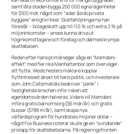
samt låta staden bygga 200 000 egna lägenheter
för $100 mdr, något som
”sidar åsido privata
byggare”
enligt kritiker. Skattehöjningarna han
föreslår – bolagsskatt upp till 11,5 % och extra 2 % på
miljoninkomster – anses kunna driva ut
höginkomsttagare och företag och därmed krympa
skattebasen.
Redan efter hans primärseger sågs en
”Mamdani-
effekt”
med fler rika Manhattanbor som överväger
att flytta; Westchesters mäklare kopplar
flyttintresset direkt till hans politik, och investerare
som John Catsimatidis beskriver
“panik”
i
fastighetsbranschen inför risken att
egendomsvärden halveras. Vidare vill Mamdani
införa gratis barnomsorg ($6 mdr/år) och gratis
bussar ($788 m/år), samt skapa nya
välfärdsprogram för hundratals miljoner dollar –
något Fox Business noterar skulle ge en
”svindlande”
prislapp för skattebetalarna. På regleringsfronten