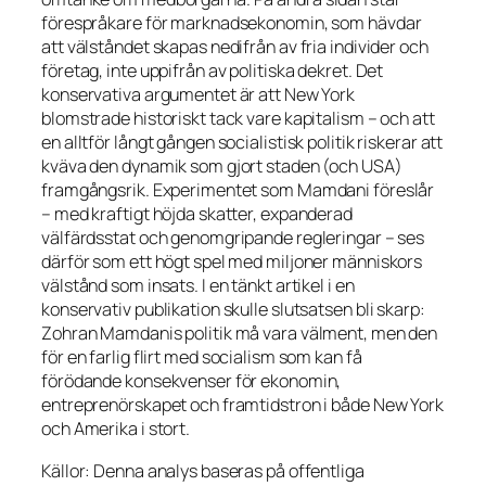
förespråkare för marknadsekonomin, som hävdar
att välståndet skapas nedifrån av fria individer och
företag, inte uppifrån av politiska dekret. Det
konservativa argumentet är att New York
blomstrade historiskt tack vare kapitalism – och att
en alltför långt gången socialistisk politik riskerar att
kväva den dynamik som gjort staden (och USA)
framgångsrik. Experimentet som Mamdani föreslår
– med kraftigt höjda skatter, expanderad
välfärdsstat och genomgripande regleringar – ses
därför som ett högt spel med miljoner människors
välstånd som insats. I en tänkt artikel i en
konservativ publikation skulle slutsatsen bli skarp:
Zohran Mamdanis politik må vara välment, men den
för en farlig flirt med socialism som kan få
förödande konsekvenser för ekonomin,
entreprenörskapet och framtidstron i både New York
och Amerika i stort.
Källor: Denna analys baseras på offentliga