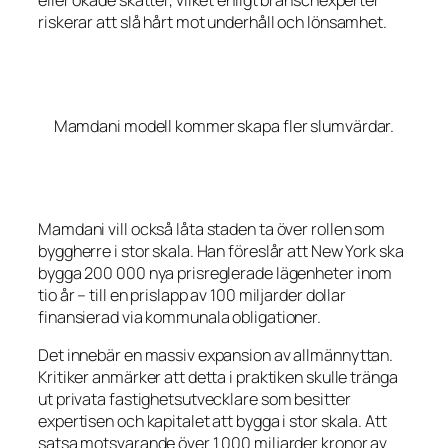
eller ökade skatter, vilket enligt branschexperter
riskerar att slå hårt mot underhåll och lönsamhet.
Mamdani modell kommer skapa fler slumvärdar.
Mamdani vill också låta staden ta över rollen som
byggherre i stor skala. Han föreslår att New York ska
bygga 200 000 nya prisreglerade lägenheter inom
tio år – till en prislapp av 100 miljarder dollar
finansierad via kommunala obligationer.
Det innebär en massiv expansion av allmännyttan.
Kritiker anmärker att detta i praktiken skulle tränga
ut privata fastighetsutvecklare som besitter
expertisen och kapitalet att bygga i stor skala. Att
satsa motsvarande över 1 000 miljarder kronor av