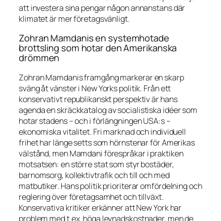
att investera sina pengar någon annanstans där
klimatet är mer företagsvänligt.
Zohran Mamdanis en systemhotade
brottsling som hotar den Amerikanska
drömmen
Zohran Mamdanis framgång markerar en skarp
sväng åt vänster i New Yorks politik. Från ett
konservativt republikanskt perspektiv är hans
agenda en
skräckkatalog
av socialistiska idéer som
hotar stadens – och i förlängningen USA:s –
ekonomiska vitalitet. Fri marknad och individuell
frihet har länge setts som hörnstenar för Amerikas
välstånd, men Mamdani förespråkar i praktiken
motsatsen: en större stat som styr bostäder,
barnomsorg, kollektivtrafik och till och med
matbutiker. Hans politik prioriterar omfördelning och
reglering över företagsamhet och tillväxt.
Konservativa kritiker erkänner att New York har
problem med t.ex. höga levnadskostnader, men de