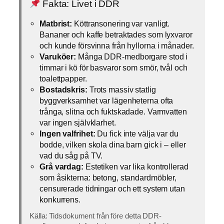
Fakta: Livet i DDR
Matbrist:
Köttransonering var vanligt.
Bananer och kaffe betraktades som lyxvaror
och kunde försvinna från hyllorna i månader.
Varuköer:
Många DDR-medborgare stod i
timmar i kö för basvaror som smör, tvål och
toalettpapper.
Bostadskris:
Trots massiv statlig
byggverksamhet var lägenheterna ofta
trånga, slitna och fuktskadade. Varmvatten
var ingen självklarhet.
Ingen valfrihet:
Du fick inte välja var du
bodde, vilken skola dina barn gick i – eller
vad du såg på TV.
Grå vardag:
Estetiken var lika kontrollerad
som åsikterna: betong, standardmöbler,
censurerade tidningar och ett system utan
konkurrens.
Källa: Tidsdokument från före detta DDR-