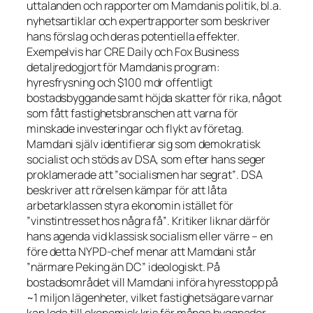
uttalanden och rapporter om Mamdanis politik, bl.a.
nyhetsartiklar och expertrapporter som beskriver
hans förslag och deras potentiella effekter.
Exempelvis har
CRE Daily
och
Fox Business
detaljredogjort för Mamdanis program:
hyresfrysning och $100 mdr offentligt
bostadsbyggande samt höjda skatter för rika, något
som fått fastighetsbranschen att varna för
minskade investeringar och flykt av företag.
Mamdani själv identifierar sig som
demokratisk
socialist
och stöds av DSA, som efter hans seger
proklamerade att
”socialismen har segrat”
. DSA
beskriver att rörelsen kämpar för att låta
arbetarklassen styra ekonomin istället för
”vinstintresset hos några få”
. Kritiker liknar därför
hans agenda vid klassisk socialism eller värre – en
före detta NYPD-chef menar att Mamdani står
”närmare Peking än DC”
ideologiskt. På
bostadsområdet vill Mamdani införa hyresstopp på
~1 miljon lägenheter, vilket fastighetsägare varnar
kan leda till ekonomisk kris för många byggnader,