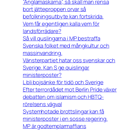
”Änglamaskarna”, så skall man rensa
bort jätteproppen orvar så
befolkningsutbyte kan fortskrida.
Vem får egentligen kalla vem för
landsförrädare?
Så vill quslingarna i MP bestraffa
Svenska folket med mångkultur och
massinvandring.
Vänsterpartiet hatar oss svenskar och
Sverige. Kan S ge quislingar
ministerposter?
L bli bojsänke för tidö och Sverige
Efter terrordådet mot Berlin Pride växer
debatten om islamism och HBTQ-
rörelsens vägval
Systemhotade brottslingar kan få
ministerposter i en sosse regering.
MP är godtemplarmaffians