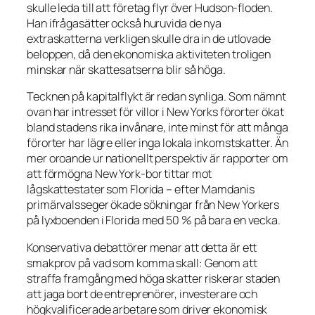
skulle leda till att företag flyr över Hudson-floden.
Han ifrågasätter också huruvida de nya
extraskatterna verkligen skulle dra in de utlovade
beloppen, då den ekonomiska aktiviteten troligen
minskar när skattesatserna blir så höga.
Tecknen på kapitalflykt är redan synliga. Som nämnt
ovan har intresset för villor i New Yorks förorter ökat
bland stadens rika invånare, inte minst för att många
förorter har lägre eller inga lokala inkomstskatter. Än
mer oroande ur nationellt perspektiv är rapporter om
att förmögna New York-bor tittar mot
lågskattestater som Florida – efter Mamdanis
primärvalsseger ökade sökningar från New Yorkers
på lyxboenden i Florida med 50 % på bara en vecka.
Konservativa debattörer menar att detta är ett
smakprov på vad som komma skall: Genom att
straffa framgång
med höga skatter riskerar staden
att jaga bort de entreprenörer, investerare och
högkvalificerade arbetare som driver ekonomisk