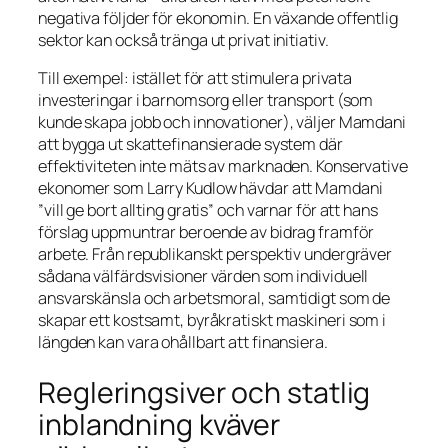
negativa följder för ekonomin. En växande offentlig
sektor kan också tränga ut privat initiativ.
Till exempel: istället för att stimulera privata
investeringar i barnomsorg eller transport (som
kunde skapa jobb och innovationer), väljer Mamdani
att bygga ut skattefinansierade system där
effektiviteten inte mäts av marknaden. Konservative
ekonomer som Larry Kudlow hävdar att Mamdani
”vill ge bort allting gratis”
och varnar för att hans
förslag uppmuntrar beroende av bidrag framför
arbete. Från republikanskt perspektiv undergräver
sådana välfärdsvisioner värden som individuell
ansvarskänsla och arbetsmoral, samtidigt som de
skapar ett kostsamt, byråkratiskt maskineri som i
längden kan vara ohållbart att finansiera.
Regleringsiver och statlig
inblandning kväver