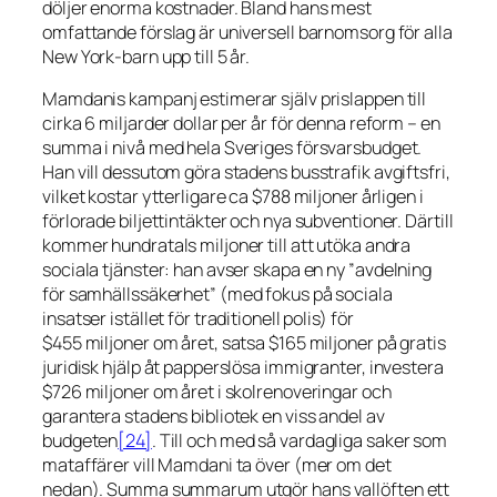
döljer enorma kostnader. Bland hans mest
omfattande förslag är universell barnomsorg för alla
New York-barn upp till 5 år.
Mamdanis kampanj estimerar själv prislappen till
cirka 6 miljarder dollar per år för denna reform – en
summa i nivå med hela Sveriges försvarsbudget.
Han vill dessutom göra stadens busstrafik avgiftsfri,
vilket kostar ytterligare ca $788 miljoner årligen i
förlorade biljettintäkter och nya subventioner. Därtill
kommer hundratals miljoner till att utöka andra
sociala tjänster: han avser skapa en ny
”avdelning
för samhällssäkerhet”
(med fokus på sociala
insatser istället för traditionell polis) för
$455 miljoner om året, satsa $165 miljoner på gratis
juridisk hjälp åt papperslösa immigranter, investera
$726 miljoner om året i skolrenoveringar och
garantera stadens bibliotek en viss andel av
budgeten
[24]
. Till och med så vardagliga saker som
mataffärer vill Mamdani ta över (mer om det
nedan). Summa summarum utgör hans vallöften ett