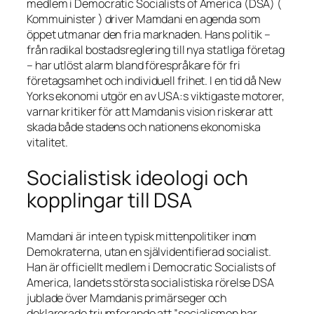
medlem i Democratic Socialists of America (DSA) (
Kommuinister ) driver Mamdani en agenda som
öppet utmanar den fria marknaden. Hans politik –
från radikal bostadsreglering till nya statliga företag
– har utlöst alarm bland förespråkare för fri
företagsamhet och individuell frihet. I en tid då New
Yorks ekonomi utgör en av USA:s viktigaste motorer,
varnar kritiker för att Mamdanis vision riskerar att
skada både stadens och nationens ekonomiska
vitalitet.
Socialistisk ideologi och
kopplingar till DSA
Mamdani är inte en typisk mittenpolitiker inom
Demokraterna, utan en självidentifierad socialist.
Han är officiellt medlem i Democratic Socialists of
America, landets största socialistiska rörelse DSA
jublade över Mamdanis primärseger och
deklarerade triumferande att ”socialismen har