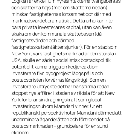
Logiken är enkel: Om hyresintäkterna tvångsbantas
och skatterna höjs (mer om skatterna nedan)
minskar fastigheternas lönsamhet och därmed
marknadsvärdet dramatiskt. Detta urholkar inte
bara privata investerares kapital, utan kan även
skaka om den kommunala skattebasen (då
fastighetsvärden och därmed
fastighetsskatteintäkter sjunker). För en stad som
New York, vars fastighetsmarknad är den största i
USA, skulle en sådan
socialistisk
bostadspolitik
potentiellt kunna trigga en kedjereaktion:
investerare flyr, byggprojekt läggs på is och
bostadsbristen förvärras långsiktigt. Som en
investerare uttryckte det har hans firma redan
stoppat nya affärer i staden av rädsla för att New
York förlorar sin dragningskraft som global
investeringshub om Mamdani vinner. Ur ett
republikanskt perspektiv hotar Mamdani därmed att
underminera äganderätten och förtroendet på
bostadsmarknaden – grundpelare för en sund
ekonomi.