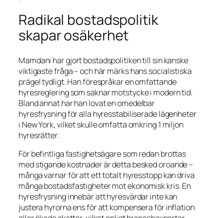
Radikal bostadspolitik
skapar osäkerhet
Mamdani har gjort bostadspolitiken till sin kanske
viktigaste fråga – och här märks hans socialistiska
prägel tydligt. Han förespråkar en omfattande
hyresreglering som saknar motstycke i modern tid.
Bland annat har han lovat en omedelbar
hyresfrysning för alla hyresstabiliserade lägenheter
i New York, vilket skulle omfatta omkring 1 miljon
hyresrätter.
För befintliga fastighetsägare som redan brottas
med stigande kostnader är detta besked oroande –
många varnar för att ett totalt hyresstopp kan driva
många bostadsfastigheter mot ekonomisk kris. En
hyresfrysning innebär att hyresvärdar inte kan
justera hyrorna ens för att kompensera för inflation