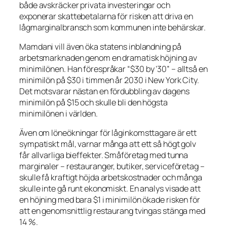
både avskräcker privata investeringar och
exponerar skattebetalarna för risken att driva en
lågmarginalbransch som kommunen inte behärskar.
Mamdani vill även öka statens inblandning på
arbetsmarknaden genom en dramatisk höjning av
minimilönen. Han förespråkar
“$30 by ’30”
– alltså en
minimilön på $30 i timmen år 2030 i New York City.
Det motsvarar nästan en fördubbling av dagens
minimilön på $15 och skulle bli den högsta
minimilönen i världen.
Även om löneökningar för låginkomsttagare är ett
sympatiskt mål, varnar många att ett så högt golv
får allvarliga bieffekter. Småföretag med tunna
marginaler – restauranger, butiker, serviceföretag –
skulle få kraftigt höjda arbetskostnader och många
skulle inte gå runt ekonomiskt. En analys visade att
en höjning med bara $1 i minimilön ökade risken för
att en genomsnittlig restaurang tvingas stänga med
14 %.