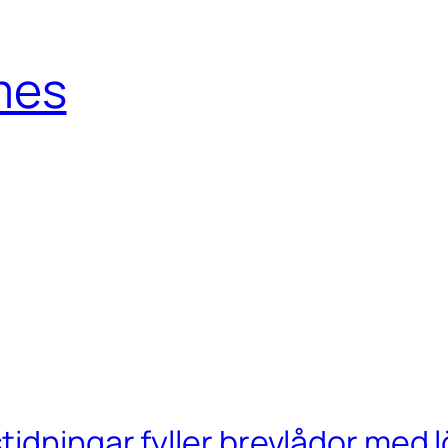
mes
idningar fyller brevlådor med l