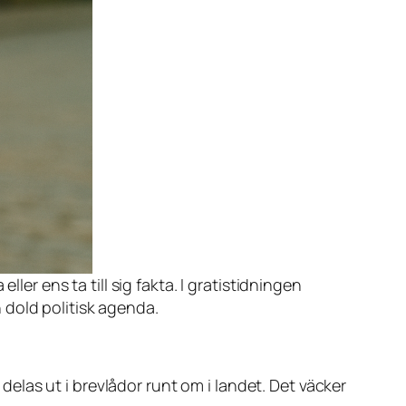
er ens ta till sig fakta. I gratistidningen
n dold politisk agenda.
 delas ut i brevlådor runt om i landet. Det väcker