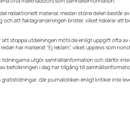
tionerna ofta marknadsförs som samhällsinformation.
del redaktionellt material, medan större delen består av
g och att faktagranskningen brister, vilket riskerar att bid
att stoppa utdelningen möts de enligt uppgift ofta av e
a redan har markerat ”Ej reklam”, vilket upplevs som non
t tidningarna utgör samhällsinformation och därför inte 
v befolkningen i dag har tillgång till samhällsinformat
a gratistidningar, där journalistiken enligt kritiker inte le