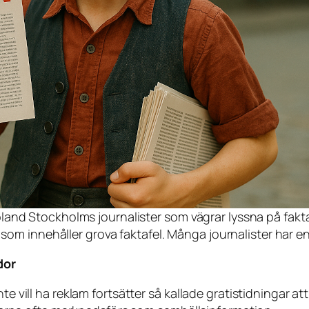
d Stockholms journalister som vägrar lyssna på fakta ell
 som innehåller grova faktafel. Många journalister har e
dor
te vill ha reklam fortsätter så kallade gratistidningar att