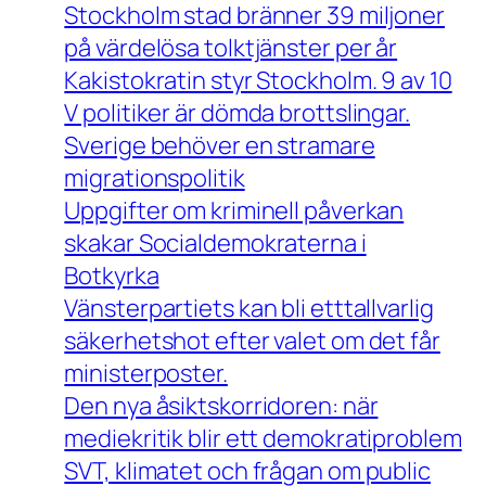
Stockholm stad bränner 39 miljoner
på värdelösa tolktjänster per år
Kakistokratin styr Stockholm. 9 av 10
V politiker är dömda brottslingar.
Sverige behöver en stramare
migrationspolitik
Uppgifter om kriminell påverkan
skakar Socialdemokraterna i
Botkyrka
Vänsterpartiets kan bli etttallvarlig
säkerhetshot efter valet om det får
ministerposter.
Den nya åsiktskorridoren: när
mediekritik blir ett demokratiproblem
SVT, klimatet och frågan om public