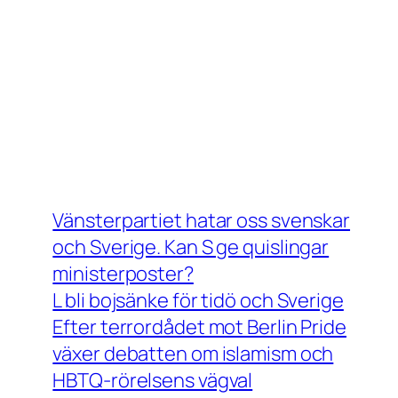
Vänsterpartiet hatar oss svenskar
och Sverige. Kan S ge quislingar
ministerposter?
L bli bojsänke för tidö och Sverige
Efter terrordådet mot Berlin Pride
växer debatten om islamism och
HBTQ-rörelsens vägval