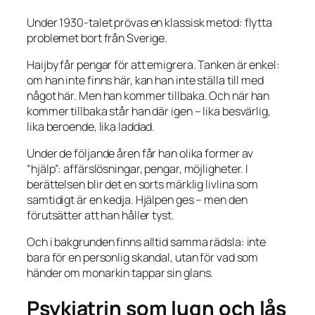
Under 1930-talet prövas en klassisk metod: flytta
problemet bort från Sverige.
Haijby får pengar för att emigrera. Tanken är enkel:
om han inte finns här, kan han inte ställa till med
något här. Men han kommer tillbaka. Och när han
kommer tillbaka står han där igen – lika besvärlig,
lika beroende, lika laddad.
Under de följande åren får han olika former av
“hjälp”: affärslösningar, pengar, möjligheter. I
berättelsen blir det en sorts märklig livlina som
samtidigt är en kedja. Hjälpen ges – men den
förutsätter att han håller tyst.
Och i bakgrunden finns alltid samma rädsla: inte
bara för en personlig skandal, utan för vad som
händer om monarkin tappar sin glans.
Psykiatrin som lugn och lås