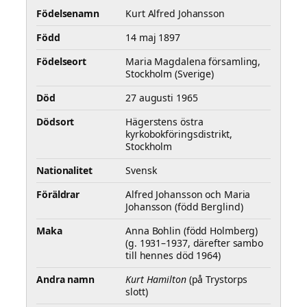
Födelsenamn
Kurt Alfred Johansson
Född
14 maj 1897
Födelseort
Maria Magdalena församling,
Stockholm (Sverige)
Död
27 augusti 1965
Dödsort
Hägerstens östra
kyrkobokföringsdistrikt,
Stockholm
Nationalitet
Svensk
Föräldrar
Alfred Johansson och Maria
Johansson (född Berglind)
Maka
Anna Bohlin (född Holmberg)
(g. 1931–1937, därefter sambo
till hennes död 1964)
Andra namn
Kurt Hamilton
(på Trystorps
slott)