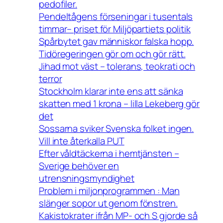
pedofiler.
Pendeltågens förseningar i tusentals
timmar– priset för Miljöpartiets politik
Spårbytet gav människor falska hopp.
Tidöregeringen gör om och gör rätt.
Jihad mot väst – tolerans, teokrati och
terror
Stockholm klarar inte ens att sänka
skatten med 1 krona – lilla Lekeberg gör
det
Sossarna sviker Svenska folket ingen.
Vill inte återkalla PUT
Efter våldtäckerna i hemtjänsten –
Sverige behöver en
utrensningsmyndighet
Problem i miljonprogrammen : Man
slänger sopor ut genom fönstren.
Kakistokrater ifrån MP- och S gjorde så