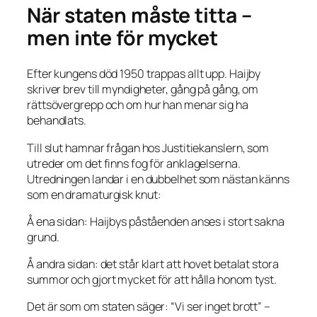
När staten måste titta –
men inte för mycket
Efter kungens död 1950 trappas allt upp. Haijby
skriver brev till myndigheter, gång på gång, om
rättsövergrepp och om hur han menar sig ha
behandlats.
Till slut hamnar frågan hos Justitiekanslern, som
utreder om det finns fog för anklagelserna.
Utredningen landar i en dubbelhet som nästan känns
som en dramaturgisk knut:
Å ena sidan: Haijbys påståenden anses i stort sakna
grund.
Å andra sidan: det står klart att hovet betalat stora
summor och gjort mycket för att hålla honom tyst.
Det är som om staten säger: “Vi ser inget brott” –