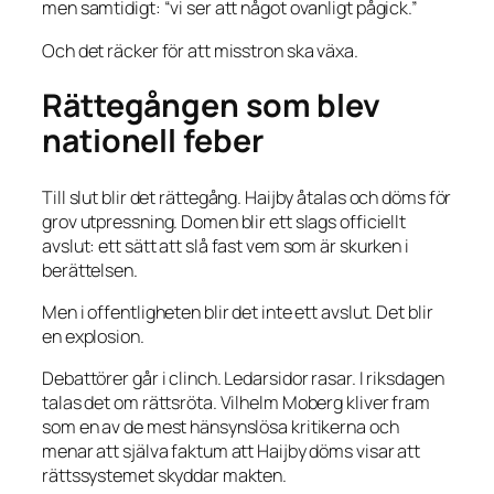
men samtidigt: “vi ser att något ovanligt pågick.”
Och det räcker för att misstron ska växa.
Rättegången som blev
nationell feber
Till slut blir det rättegång. Haijby åtalas och döms för
grov utpressning. Domen blir ett slags officiellt
avslut: ett sätt att slå fast vem som är skurken i
berättelsen.
Men i offentligheten blir det inte ett avslut. Det blir
en explosion.
Debattörer går i clinch. Ledarsidor rasar. I riksdagen
talas det om rättsröta. Vilhelm Moberg kliver fram
som en av de mest hänsynslösa kritikerna och
menar att själva faktum att Haijby döms visar att
rättssystemet skyddar makten.