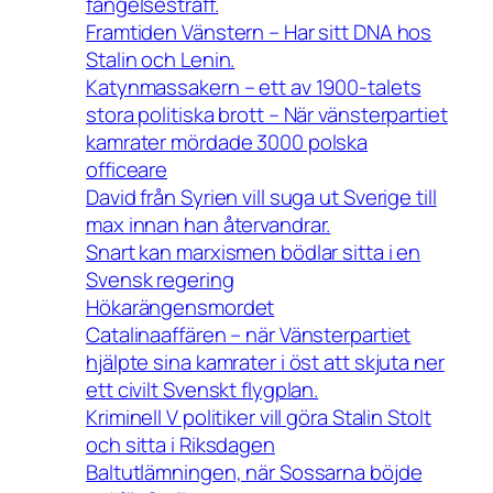
fängelsestraff.
Framtiden Vänstern – Har sitt DNA hos
Stalin och Lenin.
Katynmassakern – ett av 1900-talets
stora politiska brott – När vänsterpartiet
kamrater mördade 3000 polska
officeare
David från Syrien vill suga ut Sverige till
max innan han återvandrar.
Snart kan marxismen bödlar sitta i en
Svensk regering
Hökarängensmordet
Catalinaaffären – när Vänsterpartiet
hjälpte sina kamrater i öst att skjuta ner
ett civilt Svenskt flygplan.
Kriminell V politiker vill göra Stalin Stolt
och sitta i Riksdagen
Baltutlämningen, när Sossarna böjde