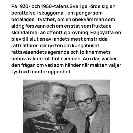
På 1930- och 1950-talens Sverige rörde sig en
berättelse i skuggorna – om pengar som
betalades i tysthet, om en obekväm man som
aldrig försvann och om en stat som fruktade
skandal mer än offentlig prövning. Haijbyaffären
blev till slut en av landets mest omstridda
rättsaffärer, där rykten om kungahuset,
rättsväsendets agerande och folkhemmets
behov av kontroll flöt samman. Än i dag väcker
den frågan om vad som händer när makten väljer
tystnad framför öppenhet.