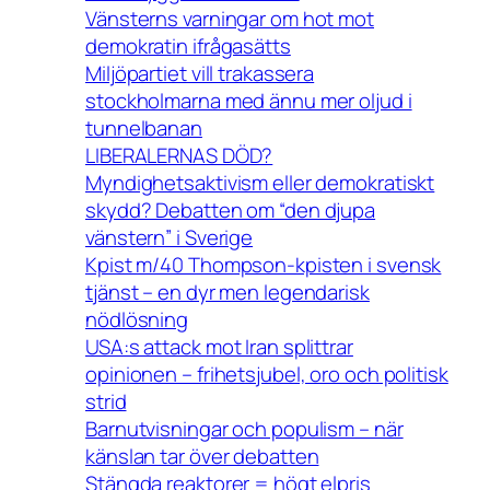
Vänsterns varningar om hot mot
demokratin ifrågasätts
Miljöpartiet vill trakassera
stockholmarna med ännu mer oljud i
tunnelbanan
LIBERALERNAS DÖD?
Myndighetsaktivism eller demokratiskt
skydd? Debatten om “den djupa
vänstern” i Sverige
Kpist m/40 Thompson-kpisten i svensk
tjänst – en dyr men legendarisk
nödlösning
USA:s attack mot Iran splittrar
opinionen – frihetsjubel, oro och politisk
strid
Barnutvisningar och populism – när
känslan tar över debatten
Stängda reaktorer = högt elpris