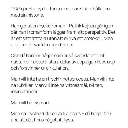
1947 gör Haijby det förbjudna: han slutar hålla inne
med sin historia.
Han ger ut en nyckelroman – Patrik Kajson går igen –
där han i romanform lägger fram sitt perspektiv. Det
är ett sätt att tala utan att skriva ett protokoll. Men
alla förstår vad den handlar om.
Och då händer något som är så svenskt att det
nästan blir absurt: stora delar av upplagan köps upp
och försvinner ur cirkulation.
Man vill inte ha en tryckfrihetsprocess. Man vill inte
ha rubriker. Man vill inte ha vittnesmål, rykten,
insinuationer.
Man vill ha tystnad.
Men när tystnad blir en aktiv insats – då börjar folk
ana att det finns något att tysta.