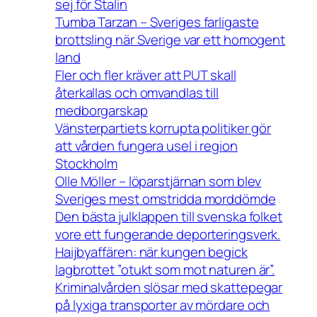
sej för Stalin
Tumba Tarzan – Sveriges farligaste
brottsling när Sverige var ett homogent
land
Fler och fler kräver att PUT skall
återkallas och omvandlas till
medborgarskap
Vänsterpartiets korrupta politiker gör
att vården fungera usel i region
Stockholm
Olle Möller – löparstjärnan som blev
Sveriges mest omstridda morddömde
Den bästa julklappen till svenska folket
vore ett fungerande deporteringsverk.
Haijbyaffären: när kungen begick
lagbrottet ”otukt som mot naturen är”.
Kriminalvården slösar med skattepegar
på lyxiga transporter av mördare och