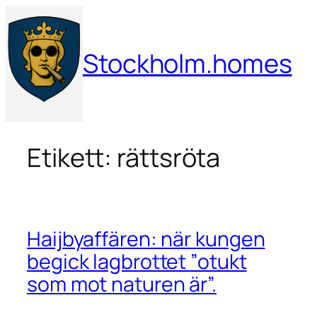
Hoppa
till
innehåll
Stockholm.homes
Etikett:
rättsröta
Haijbyaffären: när kungen
begick lagbrottet ”otukt
som mot naturen är”.