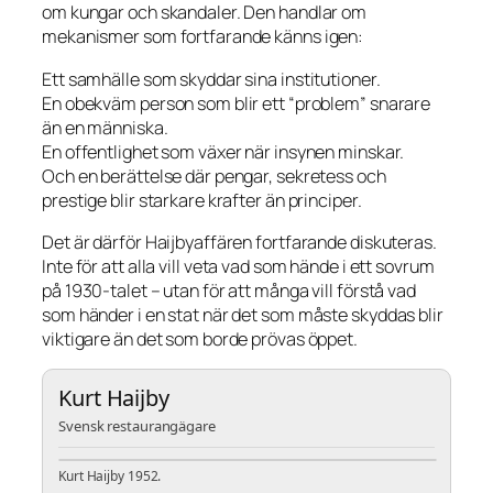
om kungar och skandaler. Den handlar om
mekanismer som fortfarande känns igen:
Ett samhälle som skyddar sina institutioner.
En obekväm person som blir ett “problem” snarare
än en människa.
En offentlighet som växer när insynen minskar.
Och en berättelse där pengar, sekretess och
prestige blir starkare krafter än principer.
Det är därför Haijbyaffären fortfarande diskuteras.
Inte för att alla vill veta vad som hände i ett sovrum
på 1930-talet – utan för att många vill förstå vad
som händer i en stat när det som måste skyddas blir
viktigare än det som borde prövas öppet.
Kurt Haijby
Svensk restaurangägare
Kurt Haijby 1952.