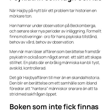
När Haijby på nytt blir ett problem tar historien en
mörkare ton.
Han hamnar under observation på Beckomberga,
och senare sker nya perioder av inläggning. Formellt
finns motiveringar: oro för hans psykiska tillstånd,
behov av vård, behov av observation.
Men när man läser affären som berättelse framstår
psykiatrin också som något annat: ett sätt att skapa
stillhet. En plats där en bråkig människa kan bli tyst,
avskild, kontrollerad.
Det gör Haijbyaffären till mer än en skandalhistoria.
Den blir en berättelse om ett samhälle som ibland
föredrar att “hantera” människor snarare än att ta
strid med sakfrågan öppet.
Boken som inte fick finnas