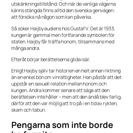
utskänkningstillstånd. Och när de vanliga vägarna
känns stängda finns alltid den svenska genvägen:
att försöka nå någon som kan påverka.
Så söker Haijby audiens hos Gustaf V. Det är 1933,
kungen är gammal men fortfarande symbolen för
staten. Haijby får träffa honom, tillsammans med
många andra.
Efteråt börjar berättelserna glida isär.
Enligt Haijby själv tar historien en helt annan riktning
än en enkel bön om vinrättigheter. Han påstår att det
uppstår en sexuell relation mellan honom och
kungen. Andra kommer senare att säga att den
berättelsen inte håller – men att den ändå blev farlig,
därför att den var möjlig att tro på i en tid av rykten,
skam och tabun.
Pengarna som inte borde