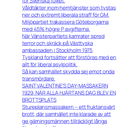
för Svenska folket.
Våldtäkter inom hemtjänster som tystas
ner och extremt liberala straff för GM.
Miljöpartiet trakassera Göteborgarna
med 45% högre P avgifterna.
När Vänsterpartiets kamrater spred
terror och skräck på Västtyska
ambassaden i Stockholm 1975
Tyskland fortsätter att förstöras med en
allt för liberal asylpolitik.
Så kan samhället skydda sej emot onda
transmördare.
SAINT VALENTINE’S DAY-MASSAKERN
1929: NÄR ALLA HJÄRTANS DAG BLEV EN
BROTTSPLATS
Stureplansmassakern – ett fruktansvärt
brott, där samhället inte klarade av att
ge gärningsmännen tillräckligt långa