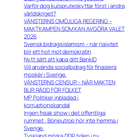
Varför dog kulspruteskyttar först i andra
världskriget?
VÄNSTERNS OMÖJLIGA REGERING –
MAKTKAMPEN SOM KAN AVGÖRA VALET
2026
Svensk bidragsislamism – när naivitet
blir ett hot mot demokratin
Nytt sätt att kapa ditt BankID
Vill använda socialbidrag för finasiera
moskér i Sverige.
VÄNSTERNS CENSUR – NÄR MAKTEN
BLIR RÄDD FÖR FOLKET
MP Politiker inbladad i
korruptionskandal
Ingen freak show i det offentliga
rummet : Böneutrop hör inte hemma i
Sverige.
Tyskland mörka DDR tiden i ny