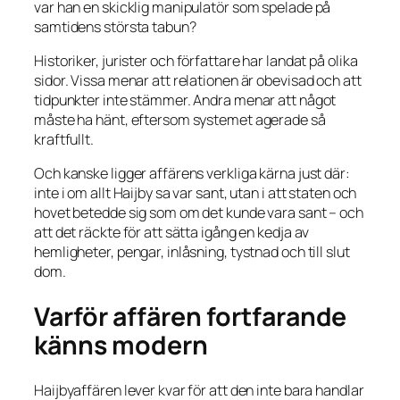
var han en skicklig manipulatör som spelade på
samtidens största tabun?
Historiker, jurister och författare har landat på olika
sidor. Vissa menar att relationen är obevisad och att
tidpunkter inte stämmer. Andra menar att något
måste ha hänt, eftersom systemet agerade så
kraftfullt.
Och kanske ligger affärens verkliga kärna just där:
inte i om allt Haijby sa var sant, utan i att staten och
hovet betedde sig som om det kunde vara sant – och
att det räckte för att sätta igång en kedja av
hemligheter, pengar, inlåsning, tystnad och till slut
dom.
Varför affären fortfarande
känns modern
Haijbyaffären lever kvar för att den inte bara handlar