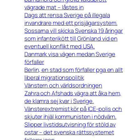
vägrade mat – låstes in
Dags att rensa Sverige på illegala
invandrare med ett prisjägarsystem.
Sossarna vill skicka Svenska 19 åringar
som infanterikött till Grönland vid en
eventuell konflikt med USA.
Danmark visa vägen medan Sverige
förfaller
Berlin, en stad som förfaller pga en allt
liberal migrationspolitik
Vänstern och världsordningen
Zahra och Afshads vägra att åka hem,
de klamra sej kvar i Sverige.
Vänsterextremist kör på ICE-polis och
skjuter ihjäl kommunisten i nödvärn.
Slipper livstidsutvisning för stöld av
ostar – det svenska rättssystemet