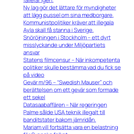
fallerar igen.
Ny lag gör det lättare för myndigheter
att lägg pussel om sina medborgare.
Kommunistpolitiker kräver att illegala
Ayla skall få stanna i Sverige.
Snöröjningen i Stockholm – ett dyrt
misslyckande under Miljöpartiets
ansvar
Statens filmcensur – När inkompetenta
politiker skulle bestämma vad du fick se
på video
Gevär m/96 – “Swedish Mauser” och
berättelsen om ett gevär som formade
ett sekel
Datasaabaffären – När regeringen
Palme sålde USA teknik illegalt till
banditstater bakom järnridån.
Mariam vill fortsätta vara en belastning