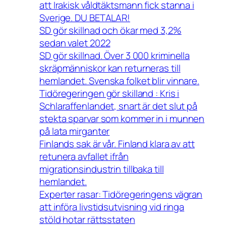
att Irakisk våldtäktsmann fick stanna i
Sverige. DU BETALAR!
SD gör skillnad och ökar med 3,2%
sedan valet 2022
SD gör skillnad. Över 3 000 kriminella
skräpmänniskor kan returneras till
hemlandet. Svenska folket blir vinnare.
Tidöregeringen gör skilland : Kris i
Schlaraffenlandet, snart är det slut på
stekta sparvar som kommer in i munnen
på lata mirganter
Finlands sak är vår. Finland klara av att
retunera avfallet ifrån
migrationsindustrin tillbaka till
hemlandet.
Experter rasar: Tidöregeringens vägran
att införa livstidsutvisning vid ringa
stöld hotar rättsstaten