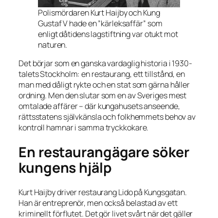
Polismördaren Kurt Haijby och Kung
Gustaf V hade en ”kärleksaffär” som
enligt dåtidens lagstiftning var otukt mot
naturen.
Det börjar som en ganska vardaglig historia i 1930-
talets Stockholm: en restaurang, ett tillstånd, en
man med dåligt rykte och en stat som gärna håller
ordning. Men den slutar som en av Sveriges mest
omtalade affärer – där kungahusets anseende,
rättsstatens självkänsla och folkhemmets behov av
kontroll hamnar i samma tryckkokare.
En restaurangägare söker
kungens hjälp
Kurt Haijby driver restaurang Lido på Kungsgatan.
Han är entreprenör, men också belastad av ett
kriminellt förflutet. Det gör livet svårt när det gäller