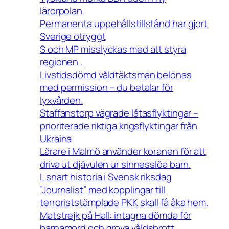
lärorpolan
Permanenta uppehållstillstånd har gjort
Sverige otryggt
S och MP misslyckas med att styra
regionen .
Livstidsdömd våldtäktsman belönas
med permission – du betalar för
lyxvården.
Staffanstorp vägrade låtasflyktingar –
prioriterade riktiga krigsflyktingar från
Ukraina
Lärare i Malmö använder koranen för att
driva ut djävulen ur sinnesslöa barn.
L snart historia i Svensk riksdag
”Journalist” med kopplingar till
terroriststämplade PKK skall få åka hem.
Matstrejk på Hall: intagna dömda för
barnamord och grova våldsbrott