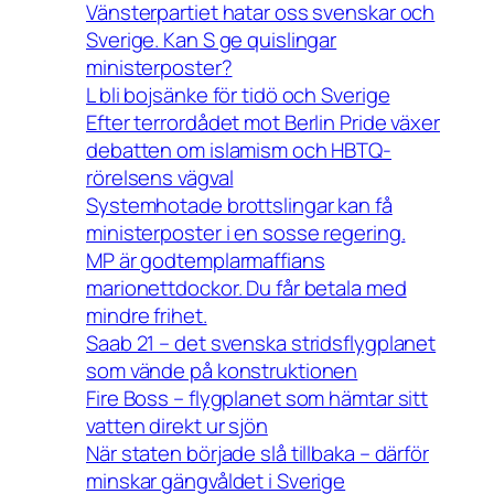
Vänsterpartiet hatar oss svenskar och
Sverige. Kan S ge quislingar
ministerposter?
L bli bojsänke för tidö och Sverige
Efter terrordådet mot Berlin Pride växer
debatten om islamism och HBTQ-
rörelsens vägval
Systemhotade brottslingar kan få
ministerposter i en sosse regering.
MP är godtemplarmaffians
marionettdockor. Du får betala med
mindre frihet.
Saab 21 – det svenska stridsflygplanet
som vände på konstruktionen
Fire Boss – flygplanet som hämtar sitt
vatten direkt ur sjön
När staten började slå tillbaka – därför
minskar gängvåldet i Sverige