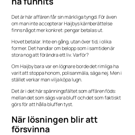
ha funnits
Det är här affären får sin märkliga tyngd. För även
om man inte accepterar Haijbys kärnberättelse
finns något mer konkret: pengar betalas ut.
Hovet betalar. Inte en gång, utan över tid, i olika
former. Det handlar om belopp som i samtiden är
stora nog att förändra ett liv. Varför?
Om Haijby bara var en lögnare borde det rimliga ha
varit att stoppa honom, polisanmäla, säga nej. Men i
stället verkar man vilja köpa lugn.
Det är i det här spänningsfältet som affären föds:
mellan det som sägs vara bluff och det som faktiskt
görs för att hålla bluffen tyst.
När lösningen blir att
försvinna