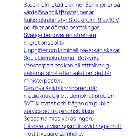
Stockholm stad bränner 39 miljoner på
värdelösa tolktjänster per år
Kakistokratin styr Stockholm. 9 av 10 V
politiker är dömda brottslingar.
Sverige behöver en stramare
migrationspolitik
Uppgifter om kriminell påverkan skakar
Socialdemokraterna i Botkyrka
Vänsterpartiets kan bli etttallvarlig
säkerhetshot efter valet om det får
ministerposter.
Den nya åsiktskorridoren: när
mediekritik blir ett demokratiproblem
SVT, klimatet och frågan om public
service som opinionsbildare
Sossarna misslyckas ingen.
Hårdare utvisningspolitik vid ringa brott
– ett tryggare samhälle.