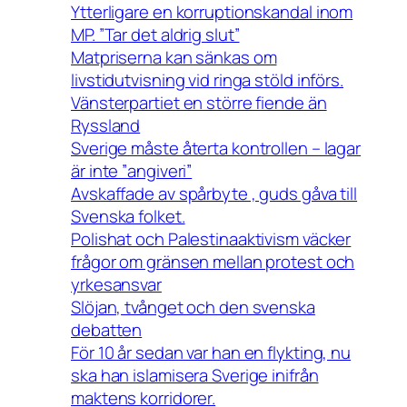
Ytterligare en korruptionskandal inom
MP. ”Tar det aldrig slut”
Matpriserna kan sänkas om
livstidutvisning vid ringa stöld införs.
Vänsterpartiet en större fiende än
Ryssland
Sverige måste återta kontrollen – lagar
är inte ”angiveri”
Avskaffade av spårbyte , guds gåva till
Svenska folket.
Polishat och Palestinaaktivism väcker
frågor om gränsen mellan protest och
yrkesansvar
Slöjan, tvånget och den svenska
debatten
För 10 år sedan var han en flykting, nu
ska han islamisera Sverige inifrån
maktens korridorer.