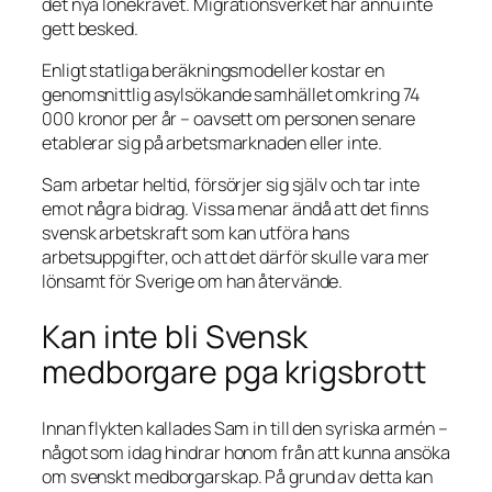
det nya lönekravet. Migrationsverket har ännu inte
gett besked.
Enligt statliga beräkningsmodeller kostar en
genomsnittlig asylsökande samhället omkring 74
000 kronor per år – oavsett om personen senare
etablerar sig på arbetsmarknaden eller inte.
Sam arbetar heltid, försörjer sig själv och tar inte
emot några bidrag. Vissa menar ändå att det finns
svensk arbetskraft som kan utföra hans
arbetsuppgifter, och att det därför skulle vara mer
lönsamt för Sverige om han återvände.
Kan inte bli Svensk
medborgare pga krigsbrott
Innan flykten kallades Sam in till den syriska armén –
något som idag hindrar honom från att kunna ansöka
om svenskt medborgarskap. På grund av detta kan