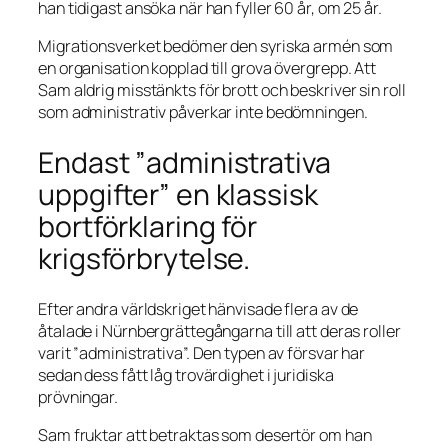
han tidigast ansöka när han fyller 60 år, om 25 år.
Migrationsverket bedömer den syriska armén som
en organisation kopplad till grova övergrepp. Att
Sam aldrig misstänkts för brott och beskriver sin roll
som administrativ påverkar inte bedömningen.
Endast ”administrativa
uppgifter” en klassisk
bortförklaring för
krigsförbrytelse.
Efter andra världskriget hänvisade flera av de
åtalade i Nürnbergrättegångarna till att deras roller
varit ”administrativa”. Den typen av försvar har
sedan dess fått låg trovärdighet i juridiska
prövningar.
Sam fruktar att betraktas som desertör om han