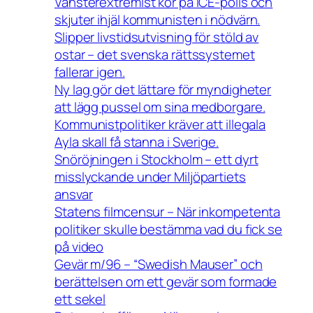
Vänsterextremist kör på ICE-polis och
skjuter ihjäl kommunisten i nödvärn.
Slipper livstidsutvisning för stöld av
ostar – det svenska rättssystemet
fallerar igen.
Ny lag gör det lättare för myndigheter
att lägg pussel om sina medborgare.
Kommunistpolitiker kräver att illegala
Ayla skall få stanna i Sverige.
Snöröjningen i Stockholm – ett dyrt
misslyckande under Miljöpartiets
ansvar
Statens filmcensur – När inkompetenta
politiker skulle bestämma vad du fick se
på video
Gevär m/96 – “Swedish Mauser” och
berättelsen om ett gevär som formade
ett sekel