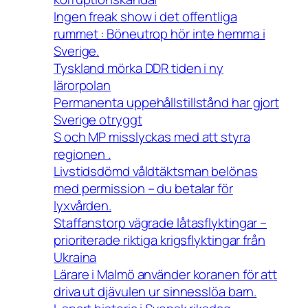
Ingen freak show i det offentliga
rummet : Böneutrop hör inte hemma i
Sverige.
Tyskland mörka DDR tiden i ny
lärorpolan
Permanenta uppehållstillstånd har gjort
Sverige otryggt
S och MP misslyckas med att styra
regionen .
Livstidsdömd våldtäktsman belönas
med permission – du betalar för
lyxvården.
Staffanstorp vägrade låtasflyktingar –
prioriterade riktiga krigsflyktingar från
Ukraina
Lärare i Malmö använder koranen för att
driva ut djävulen ur sinnesslöa barn.