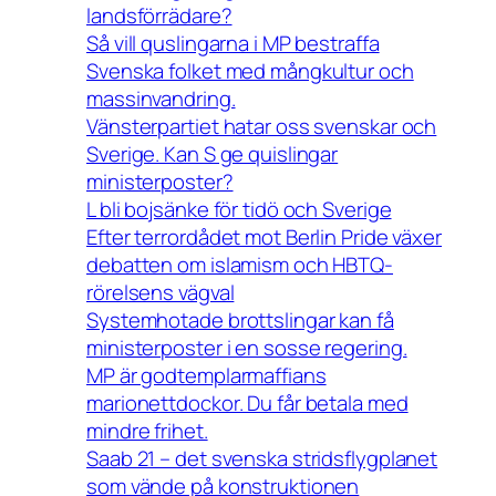
landsförrädare?
Så vill quslingarna i MP bestraffa
Svenska folket med mångkultur och
massinvandring.
Vänsterpartiet hatar oss svenskar och
Sverige. Kan S ge quislingar
ministerposter?
L bli bojsänke för tidö och Sverige
Efter terrordådet mot Berlin Pride växer
debatten om islamism och HBTQ-
rörelsens vägval
Systemhotade brottslingar kan få
ministerposter i en sosse regering.
MP är godtemplarmaffians
marionettdockor. Du får betala med
mindre frihet.
Saab 21 – det svenska stridsflygplanet
som vände på konstruktionen