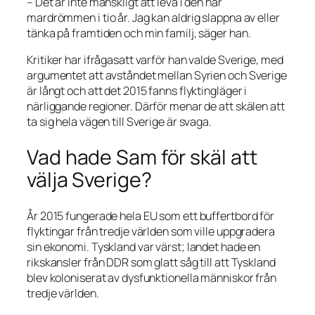
– Det är inte mänskligt att leva i den här
mardrömmen i tio år. Jag kan aldrig slappna av eller
tänka på framtiden och min familj, säger han.
Kritiker har ifrågasatt varför han valde Sverige, med
argumentet att avståndet mellan Syrien och Sverige
är långt och att det 2015 fanns flyktingläger i
närliggande regioner. Därför menar de att skälen att
ta sig hela vägen till Sverige är svaga.
Vad hade Sam för skäl att
välja Sverige?
År 2015 fungerade hela EU som ett buffertbord för
flyktingar från tredje världen som ville uppgradera
sin ekonomi. Tyskland var värst; landet hade en
rikskansler från DDR som glatt såg till att Tyskland
blev koloniserat av dysfunktionella människor från
tredje världen.