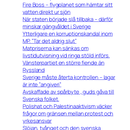
Fire Boss – flygplanet som hämtar sitt
vatten direkt ur sjön
När staten började slå tillbaka – därför
minskar gängvåldet i Sverige
Ytterligare en korruptionskandal inom
MP. ”Tar det aldrig slut”
Matpriserna kan sänkas om
livstidutvisning vid ringa stöld införs.
Vänsterpartiet en större fiende än
Ryssland
Sverige måste återta kontrollen – lagar
är inte ”angiveri”
Avskaffade av spårbyte , guds gåva till
Svenska folket.
Polishat och Palestinaaktivism väcker
frågor om gränsen mellan protest och
yrkesansvar
Slöjan, tvånget och den svenska