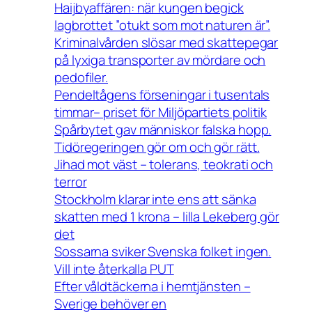
Haijbyaffären: när kungen begick
lagbrottet ”otukt som mot naturen är”.
Kriminalvården slösar med skattepegar
på lyxiga transporter av mördare och
pedofiler.
Pendeltågens förseningar i tusentals
timmar– priset för Miljöpartiets politik
Spårbytet gav människor falska hopp.
Tidöregeringen gör om och gör rätt.
Jihad mot väst – tolerans, teokrati och
terror
Stockholm klarar inte ens att sänka
skatten med 1 krona – lilla Lekeberg gör
det
Sossarna sviker Svenska folket ingen.
Vill inte återkalla PUT
Efter våldtäckerna i hemtjänsten –
Sverige behöver en