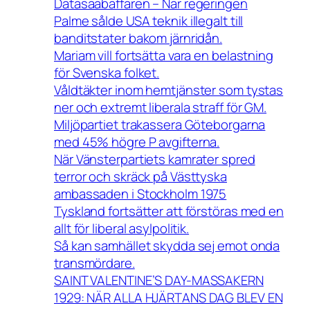
Datasaabaffären – När regeringen
Palme sålde USA teknik illegalt till
banditstater bakom järnridån.
Mariam vill fortsätta vara en belastning
för Svenska folket.
Våldtäkter inom hemtjänster som tystas
ner och extremt liberala straff för GM.
Miljöpartiet trakassera Göteborgarna
med 45% högre P avgifterna.
När Vänsterpartiets kamrater spred
terror och skräck på Västtyska
ambassaden i Stockholm 1975
Tyskland fortsätter att förstöras med en
allt för liberal asylpolitik.
Så kan samhället skydda sej emot onda
transmördare.
SAINT VALENTINE’S DAY-MASSAKERN
1929: NÄR ALLA HJÄRTANS DAG BLEV EN