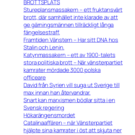
BROTTSPLATS
Stureplansmassakern – ett fruktansvärt
brott, där samhället inte klarade av att
ge gärningsmännen tillräckligt långa
fängelsestraff.
Framtiden Vänstern – Har sitt DNA hos
Stalin och Lenin.
Katynmassakern – ett av 1900-talets
stora politiska brott – När vänsterpartiet
kamrater mördade 3000 polska
officeare
David från Syrien vill suga ut Sverige till
max innan han återvandrar.
Snart kan marxismen bödlar sitta i en
Svensk regering
Hökarängensmordet
Catalinaaffären – när Vänsterpartiet
hjälpte sina kamrater i öst att skjuta ner