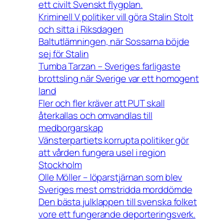
ett civilt Svenskt flygplan.
Kriminell V politiker vill göra Stalin Stolt
och sitta i Riksdagen
Baltutlämningen, när Sossarna böjde
sej för Stalin
Tumba Tarzan – Sveriges farligaste
brottsling när Sverige var ett homogent
land
Fler och fler kräver att PUT skall
återkallas och omvandlas till
medborgarskap
Vänsterpartiets korrupta politiker gör
att vården fungera usel i region
Stockholm
Olle Möller – löparstjärnan som blev
Sveriges mest omstridda morddömde
Den bästa julklappen till svenska folket
vore ett fungerande deporteringsverk.