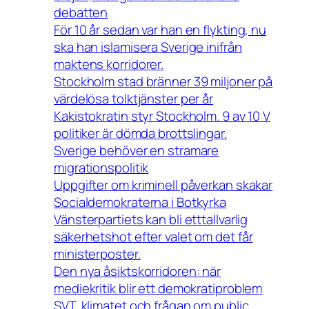
debatten
För 10 år sedan var han en flykting, nu
ska han islamisera Sverige inifrån
maktens korridorer.
Stockholm stad bränner 39 miljoner på
värdelösa tolktjänster per år
Kakistokratin styr Stockholm. 9 av 10 V
politiker är dömda brottslingar.
Sverige behöver en stramare
migrationspolitik
Uppgifter om kriminell påverkan skakar
Socialdemokraterna i Botkyrka
Vänsterpartiets kan bli etttallvarlig
säkerhetshot efter valet om det får
ministerposter.
Den nya åsiktskorridoren: när
mediekritik blir ett demokratiproblem
SVT, klimatet och frågan om public