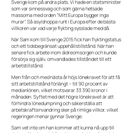
Sverige kom på andra plats. Vi hade en statsminister
som var sinnessvag och som gärna hetsade
massorna med orden ”Mitt Europa bygger inga
murar”. Så asylshoppa runt i Europa efter de bästa
villkoren var vad varje flykting sysslade med då.
När Sam kom till Sverige 2015 fick han flyktingstatus
och ett tidsbegränsat uppehållstillstånd. När han
senare fick arbete inom äldreomsorgen och kunde
försörja sig själv, omvandlades tillståndet till ett
arbetstillstånd.
Men från och med nästa år höjs lönekravet för att få
sitt arbetstillstånd förlängt – till 90 procent av
medianlönen, vilket motsvarar 33 390 kronor i
månaden. Syftet med det högre lönekravet är att
förhindra lönedumpning och säkerställa att
arbetskraftsinvandring sker på rimliga villkor, vilket
regeringen menar gynnar Sverige.
Sam vet inte om han kommer att kunna nå upp till