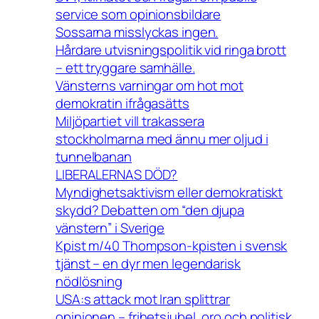
service som opinionsbildare
Sossarna misslyckas ingen.
Hårdare utvisningspolitik vid ringa brott
– ett tryggare samhälle.
Vänsterns varningar om hot mot
demokratin ifrågasätts
Miljöpartiet vill trakassera
stockholmarna med ännu mer oljud i
tunnelbanan
LIBERALERNAS DÖD?
Myndighetsaktivism eller demokratiskt
skydd? Debatten om “den djupa
vänstern” i Sverige
Kpist m/40 Thompson-kpisten i svensk
tjänst – en dyr men legendarisk
nödlösning
USA:s attack mot Iran splittrar
opinionen – frihetsjubel, oro och politisk