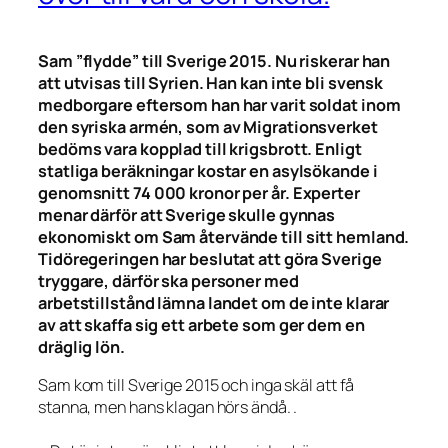
Sam ”flydde” till Sverige 2015. Nu riskerar han
att utvisas till Syrien. Han kan inte bli svensk
medborgare eftersom han har varit soldat inom
den syriska armén, som av Migrationsverket
bedöms vara kopplad till krigsbrott. Enligt
statliga beräkningar kostar en asylsökande i
genomsnitt 74 000 kronor per år. Experter
menar därför att Sverige skulle gynnas
ekonomiskt om Sam återvände till sitt hemland.
Tidöregeringen har beslutat att göra Sverige
tryggare, därför ska personer med
arbetstillstånd lämna landet om de inte klarar
av att skaffa sig ett arbete som ger dem en
dräglig lön.
Sam kom till Sverige 2015 och inga skäl att få
stanna, men hans klagan hörs ändå. .