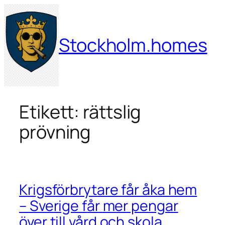
Hoppa
till
innehåll
Stockholm.homes
Etikett:
rättslig
prövning
Krigsförbrytare får åka hem
– Sverige får mer pengar
över till vård och skola.