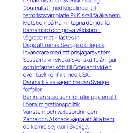
L snart historia i Svensk riksdag
”Journalist” med kopplingar till
terroriststämplade PKK skall få åka hem.
Matstrejk på Hall: intagna dömda för
barnamord och grova våldsbrott
vägrade mat – låstes in
Dags att rensa Sverige på illegala
invandrare med ett prisjägarsystem.
Sossarna vill skicka Svenska 19 åringar
som infanterikött till Grönland vid en
eventuell konflikt med USA.
Danmark visa vägen medan Sverige
förfaller
Berlin, en stad som förfaller pga en allt
liberal migrationspolitik
Vänstern och världsordningen
Zahra och Afshads vägra att åka hem,
de klamra sej kvar i Sverige.