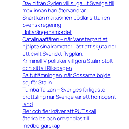
David från Syrien vill suga ut Sverige till
max innan han återvandrar.
Snart kan marxismen bödlar sitta i en
Svensk regering
Hökarängensmordet
Catalinaaffären – när Vänsterpartiet
hjälpte sina kamrater i öst att skjuta ner
ett civilt Svenskt flygplan.
Kriminell V politiker vill göra Stalin Stolt
och sitta i Riksdagen
Baltutlämningen, när Sossarna böjde
sej för Stalin
Tumba Tarzan – Sveriges farligaste
brottsling när Sverige var ett homogent
land
Fler och fler kräver att PUT skall
återkallas och omvandlas till
medborgarskap