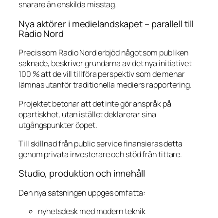
snarare än enskilda misstag.
Nya aktörer i medielandskapet – parallell till
Radio Nord
Precis som Radio Nord erbjöd något som publiken
saknade, beskriver grundarna av det nya initiativet
100 % att de vill tillföra perspektiv som de menar
lämnas utanför traditionella mediers rapportering.
Projektet betonar att det inte gör anspråk på
opartiskhet, utan istället deklarerar sina
utgångspunkter öppet.
Till skillnad från public service finansieras detta
genom privata investerare och stöd från tittare.
Studio, produktion och innehåll
Den nya satsningen uppges omfatta:
nyhetsdesk med modern teknik