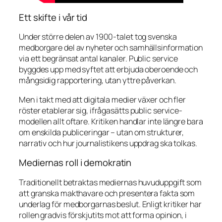
Ett skifte i vår tid
Under större delen av 1900-talet tog svenska
medborgare del av nyheter och samhällsinformation
via ett begränsat antal kanaler. Public service
byggdes upp med syftet att erbjuda oberoende och
mångsidig rapportering, utan yttre påverkan.
Men i takt med att digitala medier växer och fler
röster etablerar sig, ifrågasätts public service-
modellen allt oftare. Kritiken handlar inte längre bara
om enskilda publiceringar – utan om strukturer,
narrativ och hur journalistikens uppdrag ska tolkas.
Mediernas roll i demokratin
Traditionellt betraktas mediernas huvuduppgift som
att granska makthavare och presentera fakta som
underlag för medborgarnas beslut. Enligt kritiker har
rollen gradvis förskjutits mot att forma opinion, i