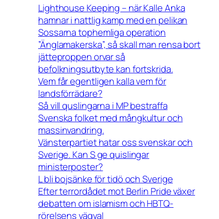
Lighthouse Keeping – när Kalle Anka
hamnar i nattlig kamp med en pelikan
Sossarna tophemliga operation
”Änglamakerska”, så skall man rensa bort
jätteproppen orvar så
befolkningsutbyte kan fortskrida.
Vem får egentligen kalla vem för
landsförrädare?
Så vill quslingarna i MP bestraffa
Svenska folket med mångkultur och
massinvandring.
Vänsterpartiet hatar oss svenskar och
Sverige. Kan S ge quislingar
ministerposter?
L bli bojsänke för tidö och Sverige
Efter terrordådet mot Berlin Pride växer
debatten om islamism och HBTQ-
rörelsens vägval