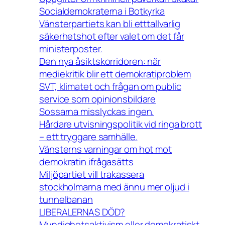
Socialdemokraterna i Botkyrka
Vänsterpartiets kan bli etttallvarlig
säkerhetshot efter valet om det får
ministerposter.
Den nya åsiktskorridoren: när
mediekritik blir ett demokratiproblem
SVT, klimatet och frågan om public
service som opinionsbildare
Sossarna misslyckas ingen.
Hårdare utvisningspolitik vid ringa brott
– ett tryggare samhälle.
Vänsterns varningar om hot mot
demokratin ifrågasätts
Miljöpartiet vill trakassera
stockholmarna med ännu mer oljud i
tunnelbanan
LIBERALERNAS DÖD?
Myndighetsaktivism eller demokratiskt