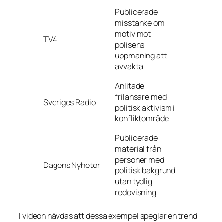
Publicerade
misstanke om
motiv mot
TV4
polisens
uppmaning att
avvakta
Anlitade
frilansare med
Sveriges Radio
politisk aktivism i
konfliktområde
Publicerade
material från
personer med
Dagens Nyheter
politisk bakgrund
utan tydlig
redovisning
I videon hävdas att dessa exempel speglar en trend