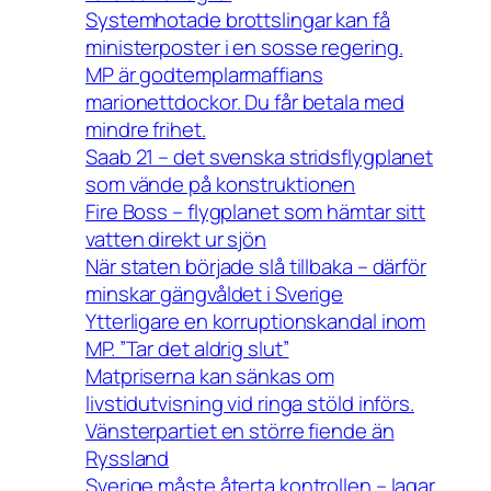
Systemhotade brottslingar kan få
ministerposter i en sosse regering.
MP är godtemplarmaffians
marionettdockor. Du får betala med
mindre frihet.
Saab 21 – det svenska stridsflygplanet
som vände på konstruktionen
Fire Boss – flygplanet som hämtar sitt
vatten direkt ur sjön
När staten började slå tillbaka – därför
minskar gängvåldet i Sverige
Ytterligare en korruptionskandal inom
MP. ”Tar det aldrig slut”
Matpriserna kan sänkas om
livstidutvisning vid ringa stöld införs.
Vänsterpartiet en större fiende än
Ryssland
Sverige måste återta kontrollen – lagar