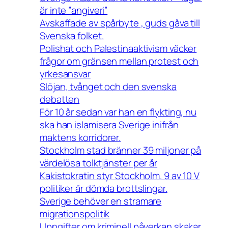
är inte ”angiveri”
Avskaffade av spårbyte , guds gåva till
Svenska folket.
Polishat och Palestinaaktivism väcker
frågor om gränsen mellan protest och
yrkesansvar
Slöjan, tvånget och den svenska
debatten
För 10 år sedan var han en flykting, nu
ska han islamisera Sverige inifrån
maktens korridorer.
Stockholm stad bränner 39 miljoner på
värdelösa tolktjänster per år
Kakistokratin styr Stockholm. 9 av 10 V
politiker är dömda brottslingar.
Sverige behöver en stramare
migrationspolitik
Uppgifter om kriminell påverkan skakar