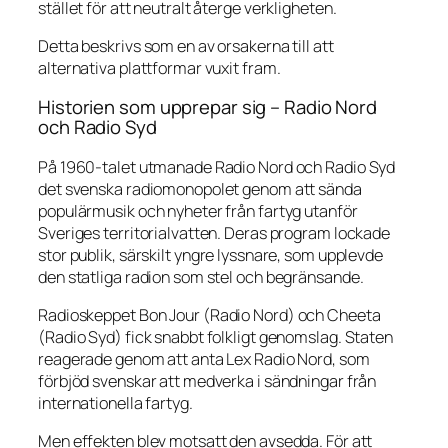
stället för att neutralt återge verkligheten.
Detta beskrivs som en av orsakerna till att
alternativa plattformar vuxit fram.
Historien som upprepar sig – Radio Nord
och Radio Syd
På 1960-talet utmanade Radio Nord och Radio Syd
det svenska radiomonopolet genom att sända
populärmusik och nyheter från fartyg utanför
Sveriges territorialvatten. Deras program lockade
stor publik, särskilt yngre lyssnare, som upplevde
den statliga radion som stel och begränsande.
Radioskeppet
Bon Jour
(Radio Nord) och
Cheeta
(Radio Syd) fick snabbt folkligt genomslag. Staten
reagerade genom att anta Lex Radio Nord, som
förbjöd svenskar att medverka i sändningar från
internationella fartyg.
Men effekten blev motsatt den avsedda. För att