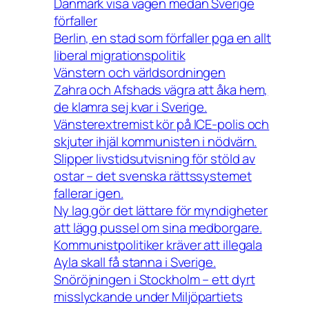
Danmark visa vägen medan Sverige
förfaller
Berlin, en stad som förfaller pga en allt
liberal migrationspolitik
Vänstern och världsordningen
Zahra och Afshads vägra att åka hem,
de klamra sej kvar i Sverige.
Vänsterextremist kör på ICE-polis och
skjuter ihjäl kommunisten i nödvärn.
Slipper livstidsutvisning för stöld av
ostar – det svenska rättssystemet
fallerar igen.
Ny lag gör det lättare för myndigheter
att lägg pussel om sina medborgare.
Kommunistpolitiker kräver att illegala
Ayla skall få stanna i Sverige.
Snöröjningen i Stockholm – ett dyrt
misslyckande under Miljöpartiets