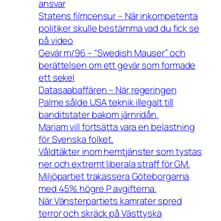
ansvar
Statens filmcensur – När inkompetenta
politiker skulle bestämma vad du fick se
på video
Gevär m/96 – “Swedish Mauser” och
berättelsen om ett gevär som formade
ett sekel
Datasaabaffären – När regeringen
Palme sålde USA teknik illegalt till
banditstater bakom järnridån.
Mariam vill fortsätta vara en belastning
för Svenska folket.
Våldtäkter inom hemtjänster som tystas
ner och extremt liberala straff för GM.
Miljöpartiet trakassera Göteborgarna
med 45% högre P avgifterna.
När Vänsterpartiets kamrater spred
terror och skräck på Västtyska