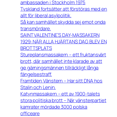
ambassaden i Stockholm 1975
Tyskland fortsätter att förstöras med en
allt för liberal asylpolitik.
Så kan samhället skydda sej emot onda
transmördare.
SAINT VALENTINE’S DAY-MASSAKERN
1929: NÄR ALLA HJÄRTANS DAG BLEV EN
BROTTSPLATS
Stureplansmassakern – ett fruktansvärt
brott, där samhället inte klarade av att
ge gärningsmännen tillräckligt långa
fängelsestraff.
Framtiden Vänstern – Har sitt DNA hos
Stalin och Lenin.
Katynmassakern – ett av 1900-talets
stora politiska brott – När vänsterpartiet
kamrater mördade 3000 polska
officeare