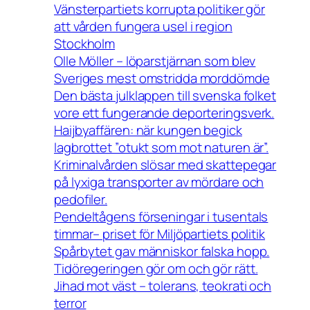
Vänsterpartiets korrupta politiker gör
att vården fungera usel i region
Stockholm
Olle Möller – löparstjärnan som blev
Sveriges mest omstridda morddömde
Den bästa julklappen till svenska folket
vore ett fungerande deporteringsverk.
Haijbyaffären: när kungen begick
lagbrottet ”otukt som mot naturen är”.
Kriminalvården slösar med skattepegar
på lyxiga transporter av mördare och
pedofiler.
Pendeltågens förseningar i tusentals
timmar– priset för Miljöpartiets politik
Spårbytet gav människor falska hopp.
Tidöregeringen gör om och gör rätt.
Jihad mot väst – tolerans, teokrati och
terror