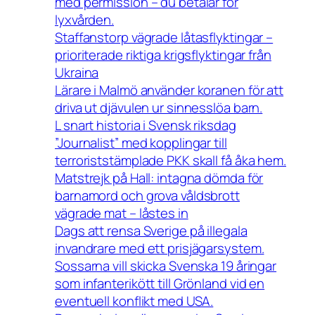
med permission – du betalar för
lyxvården.
Staffanstorp vägrade låtasflyktingar –
prioriterade riktiga krigsflyktingar från
Ukraina
Lärare i Malmö använder koranen för att
driva ut djävulen ur sinnesslöa barn.
L snart historia i Svensk riksdag
”Journalist” med kopplingar till
terroriststämplade PKK skall få åka hem.
Matstrejk på Hall: intagna dömda för
barnamord och grova våldsbrott
vägrade mat – låstes in
Dags att rensa Sverige på illegala
invandrare med ett prisjägarsystem.
Sossarna vill skicka Svenska 19 åringar
som infanterikött till Grönland vid en
eventuell konflikt med USA.