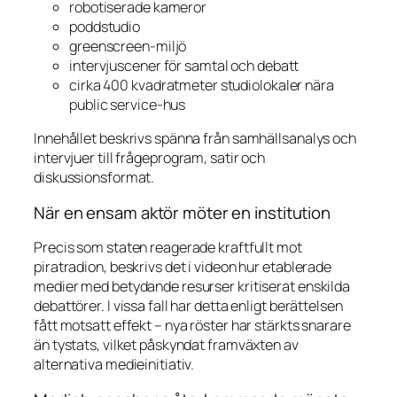
robotiserade kameror
poddstudio
greenscreen-miljö
intervjuscener för samtal och debatt
cirka 400 kvadratmeter studiolokaler nära
public service-hus
Innehållet beskrivs spänna från samhällsanalys och
intervjuer till frågeprogram, satir och
diskussionsformat.
När en ensam aktör möter en institution
Precis som staten reagerade kraftfullt mot
piratradion, beskrivs det i videon hur etablerade
medier med betydande resurser kritiserat enskilda
debattörer. I vissa fall har detta enligt berättelsen
fått motsatt effekt – nya röster har stärkts snarare
än tystats, vilket påskyndat framväxten av
alternativa medieinitiativ.