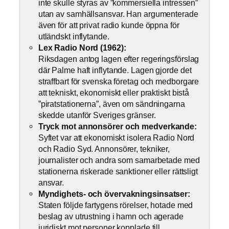
inte skulle styras av ”kommersiella intressen”
utan av samhällsansvar. Han argumenterade
även för att privat radio kunde öppna för
utländskt inflytande.
Lex Radio Nord (1962):
Riksdagen antog lagen efter regeringsförslag
där Palme haft inflytande. Lagen gjorde det
straffbart för svenska företag och medborgare
att tekniskt, ekonomiskt eller praktiskt bistå
”piratstationerna”, även om sändningarna
skedde utanför Sveriges gränser.
Tryck mot annonsörer och medverkande:
Syftet var att ekonomiskt isolera Radio Nord
och Radio Syd. Annonsörer, tekniker,
journalister och andra som samarbetade med
stationerna riskerade sanktioner eller rättsligt
ansvar.
Myndighets- och övervakningsinsatser:
Staten följde fartygens rörelser, hotade med
beslag av utrustning i hamn och agerade
juridiskt mot personer kopplade till