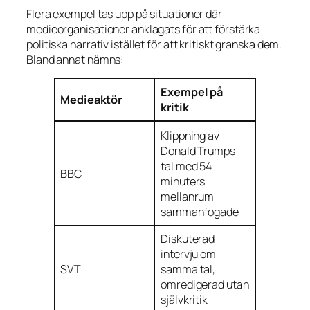
Flera exempel tas upp på situationer där
medieorganisationer anklagats för att förstärka
politiska narrativ istället för att kritiskt granska dem.
Bland annat nämns:
Exempel på
Medieaktör
kritik
Klippning av
Donald Trumps
tal med 54
BBC
minuters
mellanrum
sammanfogade
Diskuterad
intervju om
SVT
samma tal,
omredigerad utan
självkritik