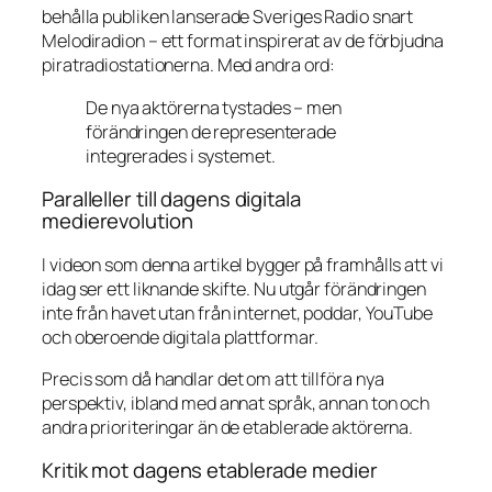
behålla publiken lanserade Sveriges Radio snart
Melodiradion – ett format inspirerat av de förbjudna
piratradiostationerna. Med andra ord:
De nya aktörerna tystades – men
förändringen de representerade
integrerades i systemet.
Paralleller till dagens digitala
medierevolution
I videon som denna artikel bygger på framhålls att vi
idag ser ett liknande skifte. Nu utgår förändringen
inte från havet utan från internet, poddar, YouTube
och oberoende digitala plattformar.
Precis som då handlar det om att tillföra nya
perspektiv, ibland med annat språk, annan ton och
andra prioriteringar än de etablerade aktörerna.
Kritik mot dagens etablerade medier