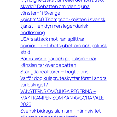
skydd? Debatten om “den djupa
vänstern” i Sverige
Kpist m/40 Thompson-kpisten i svensk
tjänst – en dyr men legendarisk
nödlösning
USA:s attack mot Iran splittrar
opinionen – frihetsjubel, oro och politisk
strid
Barnutvisningar och populism – när
känslan tar över debatten
Stängda reaktorer = högt elpris
Varför dog kulspruteskyttar först i andra
världskriget?
VÄNSTERNS OMÖJLIGA REGERING –
MAKTKAMPEN SOM KAN AVGÖRA VALET
2026
Svensk bidragsislamism – när naivitet