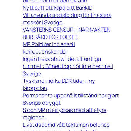
blir ett hot mot demokratin
Nytt sätt att kapa ditt BankID
Vill använda socialbidrag för finasiera
moskér i Sverige.
VÄNSTERNS CENSUR – NÄR MAKTEN
BLIR RÄDD FÖR FOLKET
MP Politiker inbladad i
korruptionskandal
Ingen freak show i det offentliga
rummet : Böneutrop hör inte hemma i
Sverige.
Tyskland mörka DDR tiden i ny
lärorpolan
Permanenta uppehållstillstånd har gjort
Sverige otryggt
S och MP misslyckas med att styra
regionen .
Livstidsdömd våldtäktsman belönas