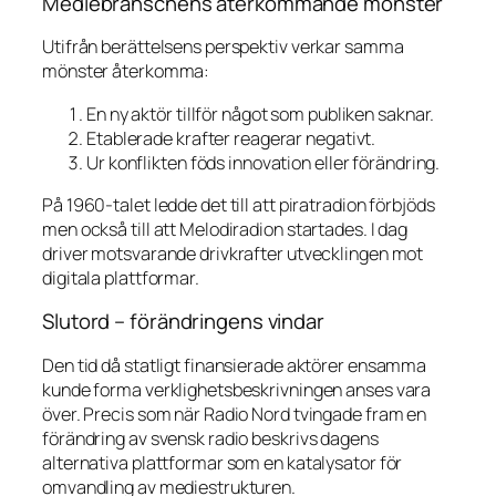
Mediebranschens återkommande mönster
Utifrån berättelsens perspektiv verkar samma
mönster återkomma:
En ny aktör tillför något som publiken saknar.
Etablerade krafter reagerar negativt.
Ur konflikten föds innovation eller förändring.
På 1960-talet ledde det till att piratradion förbjöds
men också till att Melodiradion startades. I dag
driver motsvarande drivkrafter utvecklingen mot
digitala plattformar.
Slutord – förändringens vindar
Den tid då statligt finansierade aktörer ensamma
kunde forma verklighetsbeskrivningen anses vara
över. Precis som när Radio Nord tvingade fram en
förändring av svensk radio beskrivs dagens
alternativa plattformar som en katalysator för
omvandling av mediestrukturen.