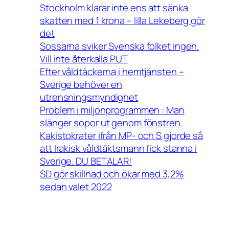
Stockholm klarar inte ens att sänka
skatten med 1 krona – lilla Lekeberg gör
det
Sossarna sviker Svenska folket ingen.
Vill inte återkalla PUT
Efter våldtäckerna i hemtjänsten –
Sverige behöver en
utrensningsmyndighet
Problem i miljonprogrammen : Man
slänger sopor ut genom fönstren.
Kakistokrater ifrån MP- och S gjorde så
att Irakisk våldtäktsmann fick stanna i
Sverige. DU BETALAR!
SD gör skillnad och ökar med 3,2%
sedan valet 2022